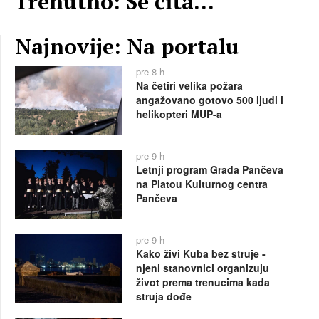
Trenutno: Se čita...
Najnovije: Na portalu
pre 8 h
Na četiri velika požara
angažovano gotovo 500 ljudi i
helikopteri MUP-a
pre 9 h
Letnji program Grada Pančeva
na Platou Kulturnog centra
Pančeva
pre 9 h
Kako živi Kuba bez struje -
njeni stanovnici organizuju
život prema trenucima kada
struja dođe