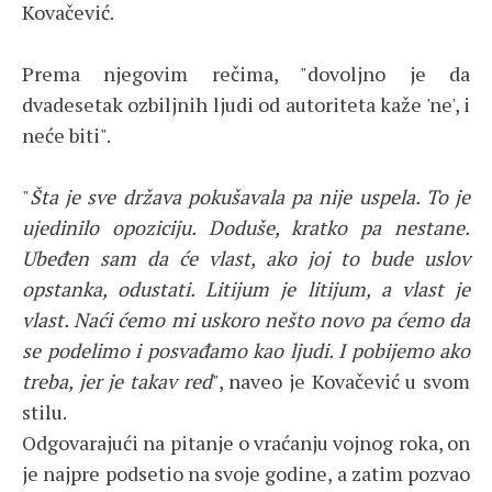
Kovačević.
Prema njegovim rečima, "dovoljno je da
dvadesetak ozbiljnih ljudi od autoriteta kaže 'ne', i
neće biti".
"
Šta je sve država pokušavala pa nije uspela. To je
ujedinilo opoziciju. Doduše, kratko pa nestane.
Ubeđen sam da će vlast, ako joj to bude uslov
opstanka, odustati. Litijum je litijum, a vlast je
vlast. Naći ćemo mi uskoro nešto novo pa ćemo da
se podelimo i posvađamo kao ljudi. I pobijemo ako
treba, jer je takav red
", naveo je Kovačević u svom
stilu.
Odgovarajući na pitanje o vraćanju vojnog roka, on
je najpre podsetio na svoje godine, a zatim pozvao