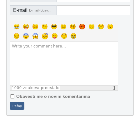
E-mail
E-mail (obavezno)
1000
znakova preostalo
Obavesti me o novim komentarima
Pošalji