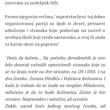
intervjuu za nedeljnik NIN.
Prema njegovim rečima, "suprotstavljeni toj dobro
organizovanoj partiji su ljudi iz deset, petnaest
udruženja i stranaka koje podsećaju na razred u
srednjoj školi koji vređa nastavnika, a ovaj ih onda
za kaznu obori na popravni".
"
Hoću da kažem... Na početku devedesetih je isto
bilo desetak važnijih opozicionih stranaka koje su
se na kraju svele na dve uticajne, na DS i DSS. I na
dva čoveka: Zorana Đinđića i Vojislava Koštunicu. I
kada je trebalo da se izađe na megdan Miloševiću,
odlučeno je da to bude Koštunica. Zoran je bio
ocrnjen. Nepravedno i netačno, ali ocrnjen.
Dakle, narod hoće jednog moćnog čoveka, od