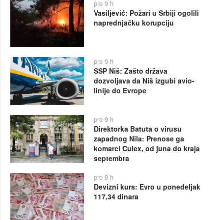
pre 9 h
Vasiljević: Požari u Srbiji ogolili
naprednjačku korupciju
pre 9 h
SSP Niš: Zašto država
dozvoljava da Niš izgubi avio-
linije do Evrope
pre 9 h
Direktorka Batuta o virusu
zapadnog Nila: Prenose ga
komarci Culex, od juna do kraja
septembra
pre 9 h
Devizni kurs: Evro u ponedeljak
117,34 dinara