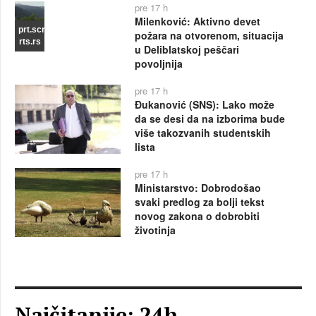
pre 17 h
Milenković: Aktivno devet
prt.scr
požara na otvorenom, situacija
rts.rs
u Deliblatskoj peščari
povoljnija
pre 17 h
Đukanović (SNS): Lako može
da se desi da na izborima bude
više takozvanih studentskih
lista
pre 17 h
Ministarstvo: Dobrodošao
svaki predlog za bolji tekst
novog zakona o dobrobiti
životinja
Najčitanije: 24h