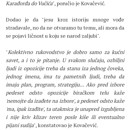
Karađorđa do Vučića
", poručio je Kovačević.
Dodao je da "jesu kroz istoriju mnoge vođe
stradavale, no da ne otvaramo tu temu, ali mora da
se pojavi ličnost u koju se narod zaljubi".
"
Kolektivno rukovodstvo je dobro samo za kućni
savet, a i to je pitanje. U svakom slučaju, ozbiljni
ljudi iz opozicije treba da stanu iza jednog čoveka,
jednog imena, ima tu pametnih ljudi, treba da
imaju plan, program, strategiju… Ako pred izbore
pedeset odsto opozicije biračkom telu kaže
'nemojte da izađete na izbore', a pedeset odsto kaže
'ma, ipak izađite', ta utakmica je unapred izgubljena
i nije kriv klizav teren posle kiše ili eventualno
pijani sudija
", konstatovao je Kovačević.