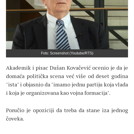
Foto: Screenshot (Youtube/RTS)
Akademik i pisac Dušan Kovačević ocenio je da je
domaća politička scena već više od deset godina
"ista" i objasnio da "imamo jednu partiju koja vlada
i koja je organizovana kao vojna formacija".
Poručio je opoziciji da treba da stane iza jednog
čoveka.