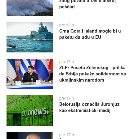
zbog požara u Deliblatskoj
peščari
pre 17 h
Crna Gora i Island mogle bi u
paketu da uđu u EU
pre 17 h
ZLF: Poseta Zelenskog - prilika
da Srbija pokaže solidarnost sa
ukrajinskim narodom
pre 17 h
Belorusija označila Juronjuz
kao ekstremistički medij
pre 17 h