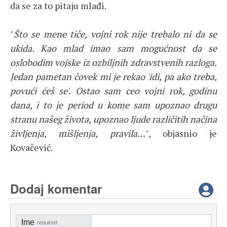
da se za to pitaju mlađi.
"
Što se mene tiče, vojni rok nije trebalo ni da se
ukida. Kao mlad imao sam mogućnost da se
oslobodim vojske iz ozbiljnih zdravstvenih razloga.
Jedan pametan čovek mi je rekao 'idi, pa ako treba,
povući ćeš se'. Ostao sam ceo vojni rok, godinu
dana, i to je period u kome sam upoznao drugu
stranu našeg života, upoznao ljude različitih načina
življenja, mišljenja, pravila…
", objasnio je
Kovačević.
Dodaj komentar
Ime
required