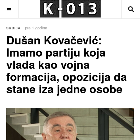
OFF CANVAS
pre 1 godina
SRBIJA
Dušan Kovačević:
Imamo partiju koja
vlada kao vojna
formacija, opozicija da
stane iza jedne osobe