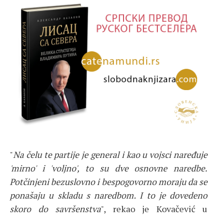
"
Na čelu te partije je general i kao u vojsci naređuje
'mirno' i 'voljno', to su dve osnovne naredbe.
Potčinjeni bezuslovno i bespogovorno moraju da se
ponašaju u skladu s naredbom. I to je dovedeno
skoro do savršenstva
", rekao je Kovačević u