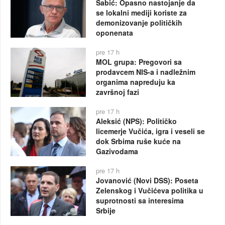
Šabić: Opasno nastojanje da
se lokalni mediji koriste za
demonizovanje političkih
oponenata
pre 17 h
MOL grupa: Pregovori sa
prodavcem NIS-a i nadležnim
organima napreduju ka
završnoj fazi
pre 17 h
Aleksić (NPS): Političko
licemerje Vučića, igra i veseli se
dok Srbima ruše kuće na
Gazivodama
pre 17 h
Jovanović (Novi DSS): Poseta
Zelenskog i Vučićeva politika u
suprotnosti sa interesima
Srbije