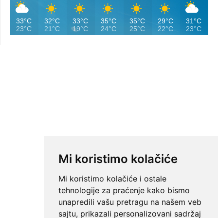
33°C
32°C
33°C
35°C
35°C
29°C
31°C
23°C
21°C
19°C
24°C
25°C
22°C
23°C
Mi koristimo kolačiće
Mi koristimo kolačiće i ostale
tehnologije za praćenje kako bismo
unapredili vašu pretragu na našem veb
sajtu, prikazali personalizovani sadržaj