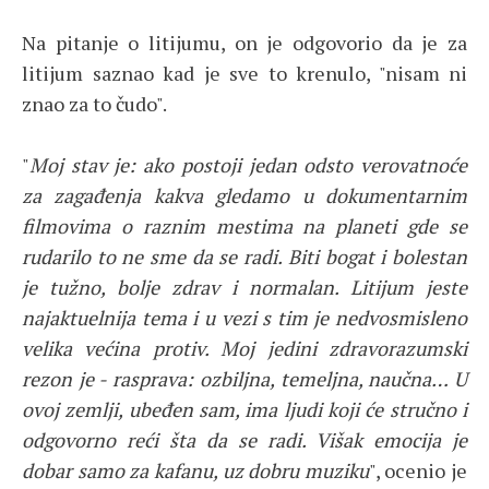
Na pitanje o litijumu, on je odgovorio da je za
litijum saznao kad je sve to krenulo, "nisam ni
znao za to čudo".
"
Moj stav je: ako postoji jedan odsto verovatnoće
za zagađenja kakva gledamo u dokumentarnim
filmovima o raznim mestima na planeti gde se
rudarilo to ne sme da se radi. Biti bogat i bolestan
je tužno, bolje zdrav i normalan. Litijum jeste
najaktuelnija tema i u vezi s tim je nedvosmisleno
velika većina protiv. Moj jedini zdravorazumski
rezon je - rasprava: ozbiljna, temeljna, naučna… U
ovoj zemlji, ubeđen sam, ima ljudi koji će stručno i
odgovorno reći šta da se radi. Višak emocija je
dobar samo za kafanu, uz dobru muziku
", ocenio je