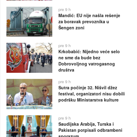
pre 9 h
Mandić: EU nije našla rešenje
za boravak prevoznika u
Šengen zoni
pre 9 h
Krkobabić: Nijedno veće selo
ne sme da bude bez
Dobrovoljnog vatrogasnog
društva
pre 9 h
Sutra počinje 32. Nišvil džez
festival, organizatori nisu dobili
podršku Ministarstva kulture
pre 9 h
Saudijska Arabija, Turska i
Pakistan potpisali odbrambeni
sporazum