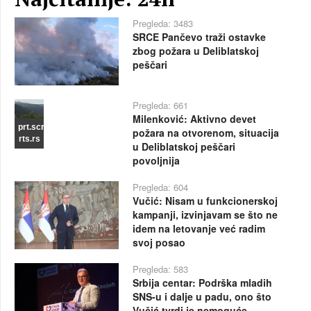
Pregleda: 3483
SRCE Pančevo traži ostavke
zbog požara u Deliblatskoj
peščari
Pregleda: 661
Milenković: Aktivno devet
prt.scr
požara na otvorenom, situacija
rts.rs
u Deliblatskoj peščari
povoljnija
Pregleda: 604
Vučić: Nisam u funkcionerskoj
kampanji, izvinjavam se što ne
idem na letovanje već radim
svoj posao
Pregleda: 583
Srbija centar: Podrška mladih
SNS-u i dalje u padu, ono što
Vučić tvrdi je nemoguće