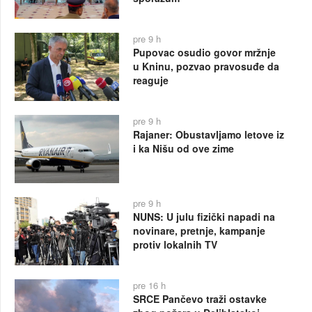
pre 9 h
Pupovac osudio govor mržnje
u Kninu, pozvao pravosuđe da
reaguje
pre 9 h
Rajaner: Obustavljamo letove iz
i ka Nišu od ove zime
pre 9 h
NUNS: U julu fizički napadi na
novinare, pretnje, kampanje
protiv lokalnih TV
pre 16 h
SRCE Pančevo traži ostavke