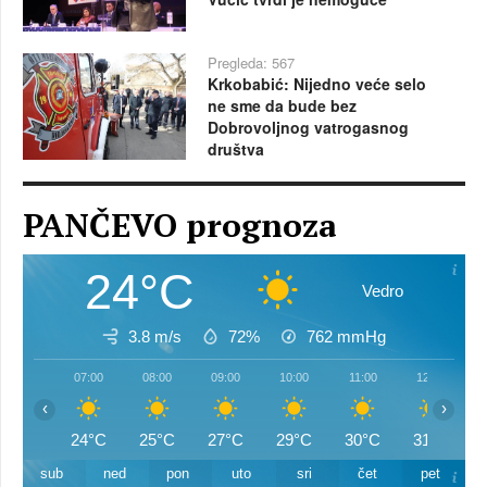
Pregleda: 567
Krkobabić: Nijedno veće selo
ne sme da bude bez
Dobrovoljnog vatrogasnog
društva
PANČEVO prognoza
24°C
Vedro
3.8 m/s
72%
762
mmHg
07:00
08:00
09:00
10:00
11:00
12:00
‹
›
24°C
25°C
27°C
29°C
30°C
31°C
sub
ned
pon
uto
sri
čet
pet