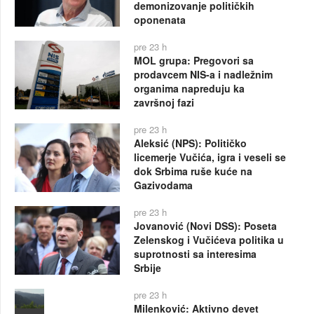
demonizovanje političkih
oponenata
pre 23 h
MOL grupa: Pregovori sa
prodavcem NIS-a i nadležnim
organima napreduju ka
završnoj fazi
pre 23 h
Aleksić (NPS): Političko
licemerje Vučića, igra i veseli se
dok Srbima ruše kuće na
Gazivodama
pre 23 h
Jovanović (Novi DSS): Poseta
Zelenskog i Vučićeva politika u
suprotnosti sa interesima
Srbije
pre 23 h
Milenković: Aktivno devet