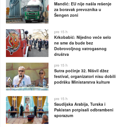
Mandić: EU nije našla rešenje
za boravak prevoznika u
Šengen zoni
pre 15 h
Krkobabić: Nijedno veće selo
ne sme da bude bez
Dobrovoljnog vatrogasnog
društva
pre 15 h
Sutra počinje 32. Nišvil džez
festival, organizatori nisu dobili
podršku Ministarstva kulture
pre 15 h
Saudijska Arabija, Turska i
Pakistan potpisali odbrambeni
sporazum