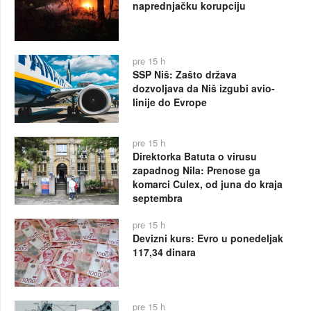
naprednjačku korupciju
pre 15 h
SSP Niš: Zašto država
dozvoljava da Niš izgubi avio-
linije do Evrope
pre 15 h
Direktorka Batuta o virusu
zapadnog Nila: Prenose ga
komarci Culex, od juna do kraja
septembra
pre 15 h
Devizni kurs: Evro u ponedeljak
117,34 dinara
pre 15 h