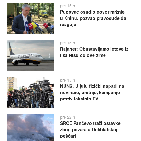
pre 15 h
Pupovac osudio govor mržnje
u Kninu, pozvao pravosuđe da
reaguje
pre 15 h
Rajaner: Obustavljamo letove iz
i ka Nišu od ove zime
pre 15 h
NUNS: U julu fizički napadi na
novinare, pretnje, kampanje
protiv lokalnih TV
pre 22 h
SRCE Pančevo traži ostavke
zbog požara u Deliblatskoj
peščari