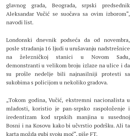
glavnog grada, Beograda, srpski predsednik
Aleksandar Vučić se suočava sa ovim izborom“,
navodi list.
Londonski dnevnik podseća da od novembra,
posle stradanja 16 ljudi u urušavanju nadstrešnice
na železničkoj stanici u Novom Sadu,
demonstranti u velikom broju izlaze na ulice i da
su prošle nedelje bili najnasilniji protesti sa
sukobima s policijom u nekoliko gradova.
„Tokom godina, Vučić, ekstremni nacionalista u
mladosti, koristio je pan-srpsko raspoloženje i
iredentizam kod srpskih manjina u susednoj
Bosni i na Kosovu kako bi učvrstio podršku. Ali ta
karta možda gubi svoju moć“, piše FT.