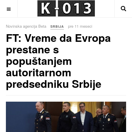
OFF CANVAS
Novinska agencija Beta
pre 11 meseci
SRBIJA
FT: Vreme da Evropa
prestane s
popuštanjem
autoritarnom
predsedniku Srbije