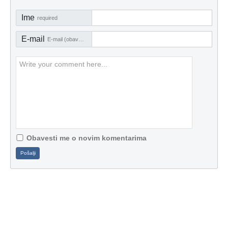
Ime
required
E-mail
E-mail (obavezno)
Obavesti me o novim komentarima
Pošalji