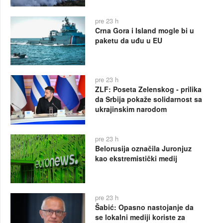
pre 23 h
Crna Gora i Island mogle bi u
paketu da uđu u EU
pre 23 h
ZLF: Poseta Zelenskog - prilika
da Srbija pokaže solidarnost sa
ukrajinskim narodom
pre 23 h
Belorusija označila Juronjuz
kao ekstremistički medij
pre 23 h
Šabić: Opasno nastojanje da
se lokalni mediji koriste za