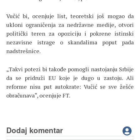
Vučić bi, ocenjuje list, teoretski još mogao da
ukloni ograničenja za nedržavne medije, otvori
politički teren za opoziciju i pokrene istinski
nezavisne istrage o skandalima poput pada
nadstrešnice.
„Takvi potezi bi takođe pomogli nastojanju Srbije
da se pridruži EU koje je dugo u zastoju. Ali
reforme nisu put autokrate: Vučić se sve žešće
obračunava“, ocenjuje FT.
Dodaj komentar