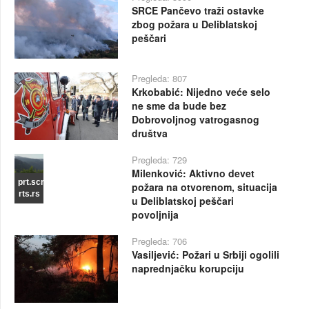
SRCE Pančevo traži ostavke
zbog požara u Deliblatskoj
peščari
Pregleda: 807
Krkobabić: Nijedno veće selo
ne sme da bude bez
Dobrovoljnog vatrogasnog
društva
Pregleda: 729
Milenković: Aktivno devet
prt.scr
požara na otvorenom, situacija
rts.rs
u Deliblatskoj peščari
povoljnija
Pregleda: 706
Vasiljević: Požari u Srbiji ogolili
naprednjačku korupciju