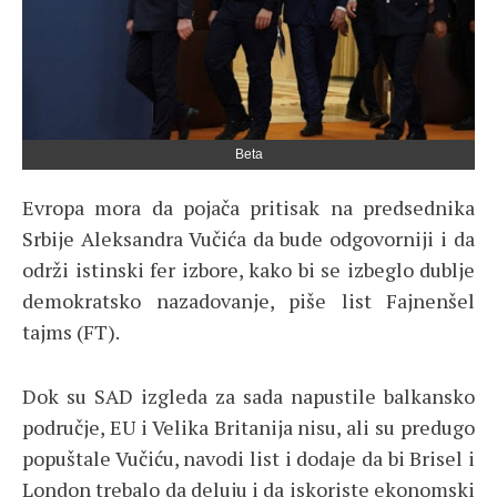
Beta
Evropa mora da pojača pritisak na predsednika
Srbije Aleksandra Vučića da bude odgovorniji i da
održi istinski fer izbore, kako bi se izbeglo dublje
demokratsko nazadovanje, piše list Fajnenšel
tajms (FT).
Dok su SAD izgleda za sada napustile balkansko
područje, EU i Velika Britanija nisu, ali su predugo
popuštale Vučiću, navodi list i dodaje da bi Brisel i
London trebalo da deluju i da iskoriste ekonomski