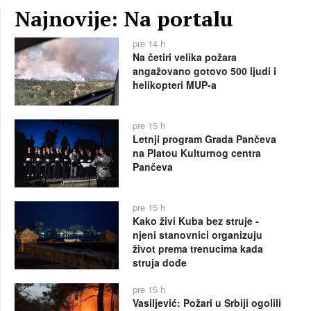
Najnovije: Na portalu
pre 14 h
Na četiri velika požara
angažovano gotovo 500 ljudi i
helikopteri MUP-a
pre 15 h
Letnji program Grada Pančeva
na Platou Kulturnog centra
Pančeva
pre 15 h
Kako živi Kuba bez struje -
njeni stanovnici organizuju
život prema trenucima kada
struja dođe
pre 15 h
Vasiljević: Požari u Srbiji ogolili