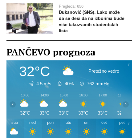
Pregleda: 650
Đukanović (SNS): Lako može
da se desi da na izborima bude
više takozvanih studentskih
lista
PANČEVO prognoza
32°C
Pretežno vedro
4.5 m/s
40%
762
mmHg
13:00
14:00
15:00
16:00
17:00
18:00
‹
›
32°C
33°C
33°C
33°C
33°C
32°C
sub
ned
pon
uto
sri
čet
pet