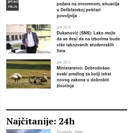
prt.scr
požara na otvorenom, situacija
rts.rs
u Deliblatskoj peščari
povoljnija
pre 23 h
Đukanović (SNS): Lako može
da se desi da na izborima bude
više takozvanih studentskih
lista
pre 23 h
Ministarstvo: Dobrodošao
svaki predlog za bolji tekst
novog zakona o dobrobiti
životinja
Najčitanije: 24h
Pregleda: 3990