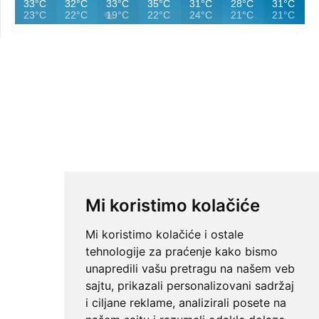
33°C
32°C
33°C
35°C
31°C
28°C
31°C
23°C
22°C
19°C
22°C
24°C
21°C
21°C
Mi koristimo kolačiće
Mi koristimo kolačiće i ostale
tehnologije za praćenje kako bismo
unapredili vašu pretragu na našem veb
sajtu, prikazali personalizovani sadržaj
i ciljane reklame, analizirali posete na