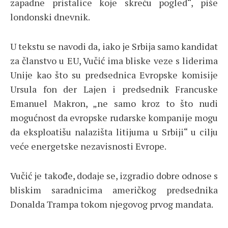
zapadne pristalice koje skreću pogled“, piše
londonski dnevnik.
U tekstu se navodi da, iako je Srbija samo kandidat
za članstvo u EU, Vučić ima bliske veze s liderima
Unije kao što su predsednica Evropske komisije
Ursula fon der Lajen i predsednik Francuske
Emanuel Makron, „ne samo kroz to što nudi
mogućnost da evropske rudarske kompanije mogu
da eksploatišu nalazišta litijuma u Srbiji“ u cilju
veće energetske nezavisnosti Evrope.
Vučić je takođe, dodaje se, izgradio dobre odnose s
bliskim saradnicima američkog predsednika
Donalda Trampa tokom njegovog prvog mandata.