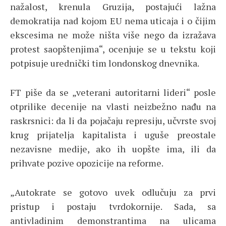
nažalost, krenula Gruzija, postajući lažna
demokratija nad kojom EU nema uticaja i o čijim
ekscesima ne može ništa više nego da izražava
protest saopštenjima“, ocenjuje se u tekstu koji
potpisuje urednički tim londonskog dnevnika.
FT piše da se „veterani autoritarni lideri“ posle
otprilike decenije na vlasti neizbežno nađu na
raskrsnici: da li da pojačaju represiju, učvrste svoj
krug prijatelja kapitalista i uguše preostale
nezavisne medije, ako ih uopšte ima, ili da
prihvate pozive opozicije na reforme.
„Autokrate se gotovo uvek odlučuju za prvi
pristup i postaju tvrdokornije. Sada, sa
antivladinim demonstrantima na ulicama