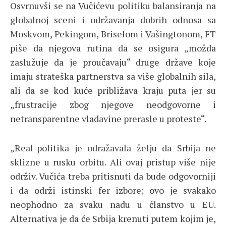
Osvrnuvši se na Vučićevu politiku balansiranja na
globalnoj sceni i održavanja dobrih odnosa sa
Moskvom, Pekingom, Briselom i Vašingtonom, FT
piše da njegova rutina da se osigura „možda
zaslužuje da je proučavaju“ druge države koje
imaju strateška partnerstva sa više globalnih sila,
ali da se kod kuće približava kraju puta jer su
„frustracije zbog njegove neodgovorne i
netransparentne vladavine prerasle u proteste“.
„Real-politika je odražavala želju da Srbija ne
sklizne u rusku orbitu. Ali ovaj pristup više nije
održiv. Vučića treba pritisnuti da bude odgovorniji
i da održi istinski fer izbore; ovo je svakako
neophodno za svaku nadu u članstvo u EU.
Alternativa je da će Srbija krenuti putem kojim je,