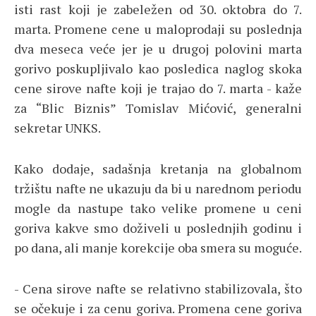
isti rast koji je zabeležen od 30. oktobra do 7.
marta. Promene cene u maloprodaji su poslednja
dva meseca veće jer je u drugoj polovini marta
gorivo poskupljivalo kao posledica naglog skoka
cene sirove nafte koji je trajao do 7. marta - kaže
za “Blic Biznis” Tomislav Mićović, generalni
sekretar UNKS.
Kako dodaje, sadašnja kretanja na globalnom
tržištu nafte ne ukazuju da bi u narednom periodu
mogle da nastupe tako velike promene u ceni
goriva kakve smo doživeli u poslednjih godinu i
po dana, ali manje korekcije oba smera su moguće.
- Cena sirove nafte se relativno stabilizovala, što
se očekuje i za cenu goriva. Promena cene goriva