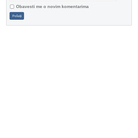
Obavesti me o novim komentarima
Pošalji