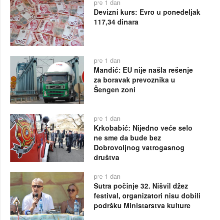
pre 1 dan
Devizni kurs: Evro u ponedeljak
117,34 dinara
pre 1 dan
Mandić: EU nije našla rešenje
za boravak prevoznika u
Šengen zoni
pre 1 dan
Krkobabić: Nijedno veće selo
ne sme da bude bez
Dobrovoljnog vatrogasnog
društva
pre 1 dan
Sutra počinje 32. Nišvil džez
festival, organizatori nisu dobili
podršku Ministarstva kulture