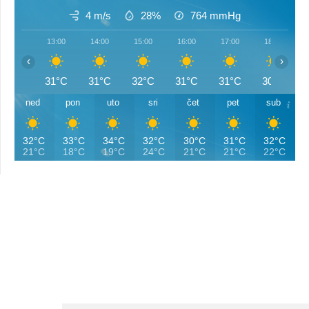
4 m/s
28%
764
mmHg
13:00
14:00
15:00
16:00
17:00
18:00
‹
›
31°C
31°C
32°C
31°C
31°C
30°C
ned
pon
uto
sri
čet
pet
sub
32°C
33°C
34°C
32°C
30°C
31°C
32°C
21°C
18°C
19°C
24°C
21°C
21°C
22°C