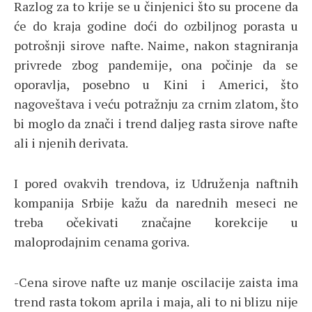
Razlog za to krije se u činjenici što su procene da
će do kraja godine doći do ozbiljnog porasta u
potrošnji sirove nafte. Naime, nakon stagniranja
privrede zbog pandemije, ona počinje da se
oporavlja, posebno u Kini i Americi, što
nagoveštava i veću potražnju za crnim zlatom, što
bi moglo da znači i trend daljeg rasta sirove nafte
ali i njenih derivata.
I pored ovakvih trendova, iz Udruženja naftnih
kompanija Srbije kažu da narednih meseci ne
treba očekivati značajne korekcije u
maloprodajnim cenama goriva.
-Cena sirove nafte uz manje oscilacije zaista ima
trend rasta tokom aprila i maja, ali to ni blizu nije