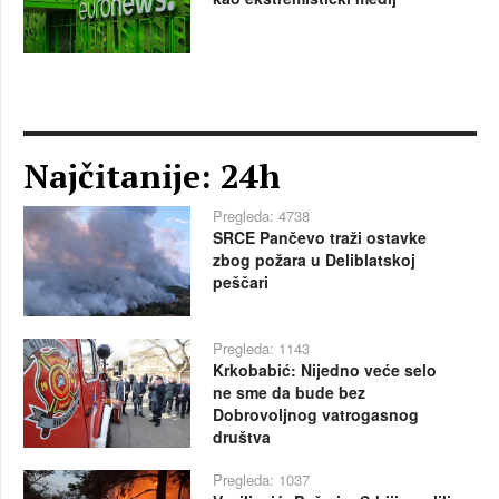
Najčitanije: 24h
Pregleda: 4738
SRCE Pančevo traži ostavke
zbog požara u Deliblatskoj
peščari
Pregleda: 1143
Krkobabić: Nijedno veće selo
ne sme da bude bez
Dobrovoljnog vatrogasnog
društva
Pregleda: 1037