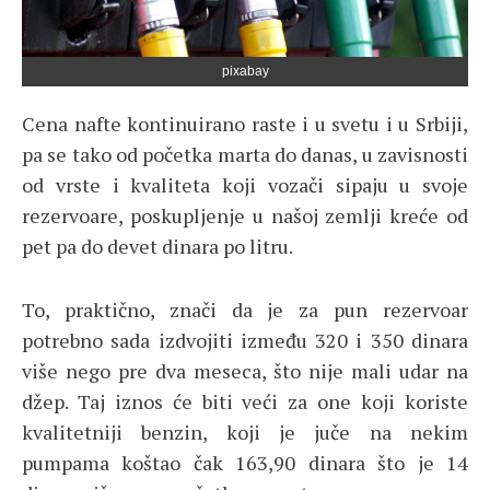
pixabay
Cena nafte kontinuirano raste i u svetu i u Srbiji,
pa se tako od početka marta do danas, u zavisnosti
od vrste i kvaliteta koji vozači sipaju u svoje
rezervoare, poskupljenje u našoj zemlji kreće od
pet pa do devet dinara po litru.
To, praktično, znači da je za pun rezervoar
potrebno sada izdvojiti između 320 i 350 dinara
više nego pre dva meseca, što nije mali udar na
džep. Taj iznos će biti veći za one koji koriste
kvalitetniji benzin, koji je juče na nekim
pumpama koštao čak 163,90 dinara što je 14