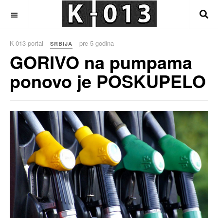
OFF CANVAS
K-013 portal
pre 5 godina
SRBIJA
GORIVO na pumpama
ponovo je POSKUPELO