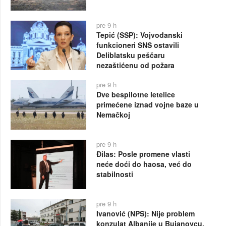
pre 9 h
Tepić (SSP): Vojvođanski
funkcioneri SNS ostavili
Deliblatsku peščaru
nezaštićenu od požara
pre 9 h
Dve bespilotne letelice
primećene iznad vojne baze u
Nemačkoj
pre 9 h
Đilas: Posle promene vlasti
neće doći do haosa, već do
stabilnosti
pre 9 h
Ivanović (NPS): Nije problem
konzulat Albanije u Bujanovcu,