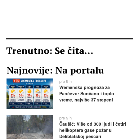
Trenutno: Se čita...
Najnovije: Na portalu
pre 9 h
Vremenska prognoza za
Pančevo: Sunčano i toplo
vreme, najviše 37 stepeni
pre 9 h
Čaušić: Više od 300 ljudi i četiri
helikoptera gase požar u
Deliblatskoj peščari