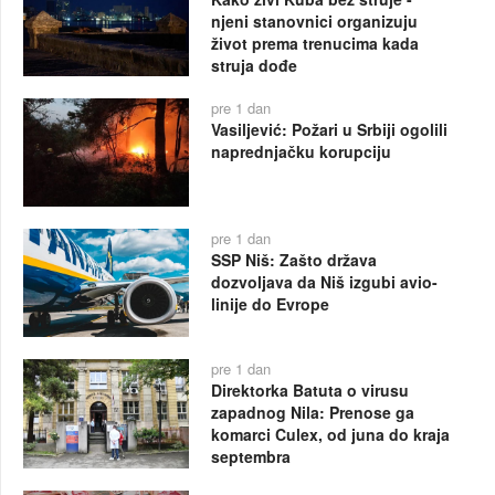
njeni stanovnici organizuju
život prema trenucima kada
struja dođe
pre 1 dan
Vasiljević: Požari u Srbiji ogolili
naprednjačku korupciju
pre 1 dan
SSP Niš: Zašto država
dozvoljava da Niš izgubi avio-
linije do Evrope
pre 1 dan
Direktorka Batuta o virusu
zapadnog Nila: Prenose ga
komarci Culex, od juna do kraja
septembra