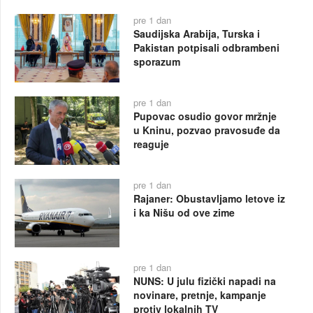
pre 1 dan
Saudijska Arabija, Turska i
Pakistan potpisali odbrambeni
sporazum
pre 1 dan
Pupovac osudio govor mržnje
u Kninu, pozvao pravosuđe da
reaguje
pre 1 dan
Rajaner: Obustavljamo letove iz
i ka Nišu od ove zime
pre 1 dan
NUNS: U julu fizički napadi na
novinare, pretnje, kampanje
protiv lokalnih TV