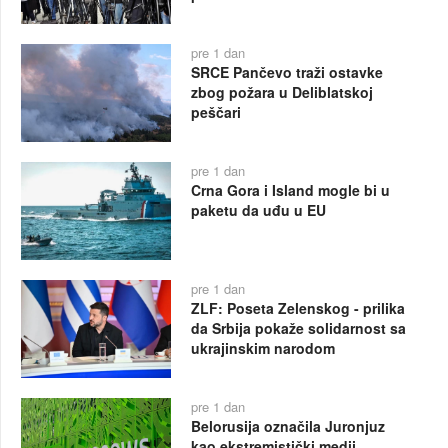
pre 1 dan
SRCE Pančevo traži ostavke
zbog požara u Deliblatskoj
peščari
pre 1 dan
Crna Gora i Island mogle bi u
paketu da uđu u EU
pre 1 dan
ZLF: Poseta Zelenskog - prilika
da Srbija pokaže solidarnost sa
ukrajinskim narodom
pre 1 dan
Belorusija označila Juronjuz
kao ekstremistički medij