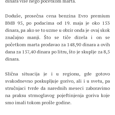
dinara više nego početkom marta.
Doduše, prosečna cena benzina Evro premium
BMB 95, po podacima od 19. maja je oko 153
dinara, pa ako se to uzme u obzir onda je ovaj skok
značajno manji. Što se tiče dizela i on se
početkom marta prodavao za 148,90 dinara a ovih
dana za 157,40 dinara po litru, što je skuplje za 8,5
dinara.
Slična situacija je i u regionu, gde gotovo
svakodnevno poskupljuje gorivo, ali i u svetu, pa
stručnjaci tvrde da narednih meseci zaboravimo
na praksu strmoglavog pojeftinjenja goriva koje
smo imali tokom prošle godine.