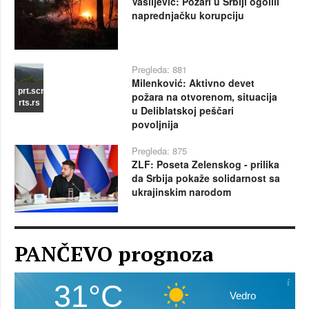
Vasiljević: Požari u Srbiji ogolili
naprednjačku korupciju
Pregleda: 881
Milenković: Aktivno devet
prt.scr
požara na otvorenom, situacija
rts.rs
u Deliblatskoj peščari
povoljnija
Pregleda: 875
ZLF: Poseta Zelenskog - prilika
da Srbija pokaže solidarnost sa
ukrajinskim narodom
PANČEVO prognoza
31°C
Vedro