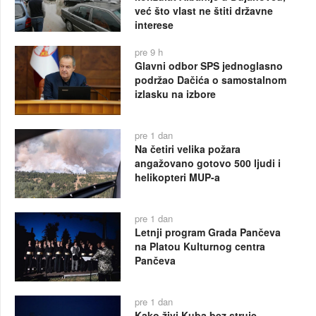
već što vlast ne štiti državne
interese
pre 9 h
Glavni odbor SPS jednoglasno
podržao Dačića o samostalnom
izlasku na izbore
pre 1 dan
Na četiri velika požara
angažovano gotovo 500 ljudi i
helikopteri MUP-a
pre 1 dan
Letnji program Grada Pančeva
na Platou Kulturnog centra
Pančeva
pre 1 dan
Kako živi Kuba bez struje -