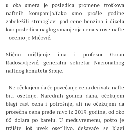
u oba smera je posledica promene troškova
naftnih kompanija.Tako smo prošle godine
zabeležili strmoglavi pad cene benzina i dizela
kao posledica naglog smanjenja cena sirove nafte
- ocenio je Mićović.
Slično mišljenje ima i profesor Goran
Radosavljević, generalni sekretar Nacionalnog
naftnog komiteta Srbije.
- Ne očekujem da će povećanje cena derivata nafte
biti osetnije. Narednih godinu dana, očekujem
blagi rast cena i potrošnje, ali ne očekujem da
prosečna cena pređe nivo iz 2019. godine, od oko
65 dolara po barelu. U međuvremenu, pošto je
tržište još uvek osetljivo, dešavaće se blagi