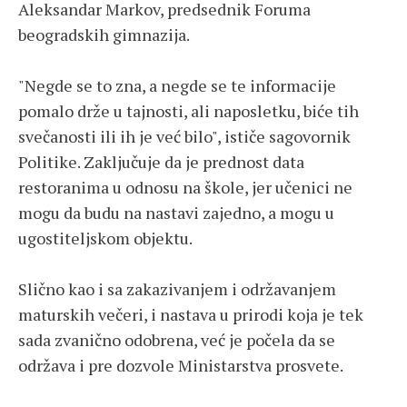
Aleksandar Markov, predsednik Foruma
beogradskih gimnazija.
"Negde se to zna, a negde se te informacije
pomalo drže u tajnosti, ali naposletku, biće tih
svečanosti ili ih je već bilo", ističe sagovornik
Politike. Zaključuje da je prednost data
restoranima u odnosu na škole, jer učenici ne
mogu da budu na nastavi zajedno, a mogu u
ugostiteljskom objektu.
Slično kao i sa zakazivanjem i održavanjem
maturskih večeri, i nastava u prirodi koja je tek
sada zvanično odobrena, već je počela da se
održava i pre dozvole Ministarstva prosvete.