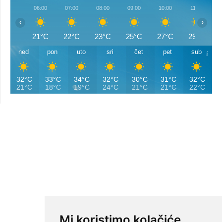
06:00
07:00
08:00
09:00
10:00
11:00
‹
›
21°C
22°C
23°C
25°C
27°C
29°C
ned
pon
uto
sri
čet
pet
sub
32°C
33°C
34°C
32°C
30°C
31°C
32°C
21°C
18°C
19°C
24°C
21°C
21°C
22°C
Mi koristimo kolačiće