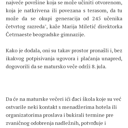
najveće površine koja se može učiniti otvorenom,
koja je natkrivena ili povezana s terasom, da tu
može da se okupi generacija od 245 učenika
četvrtog razreda", kaže Marija Miletić direktorka
Četrnaeste beogradske gimnazije.
Kako je dodala, oni su takav prostor pronašli i, bez
ikakvog potpisivanja ugovora i plaćanja unapred,
dogovorili da se matursko veče održi 8. jula.
Da će na maturske večeri ići đaci škola koje su već
ostvarile neki kontakt s menadžerima hotela ili
organizatorima proslava i bukirali termine pre
zvaničnog odobrenja nadležnih, potvrđuje i