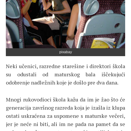
pixabay
Neki učenici, razredne starešine i direktori škola
su odustali od maturskog bala iščekujući
odobrenje nadležnih koje je došlo pre dva dana.
Mnogi rukovodioci škola kažu da im je žao što će
generacija završnog razreda koja je izašla iz klupa
ostati uskraćena za uspomene s maturske večeri,
jer je neće ni biti, ali im ne pada na pamet da se