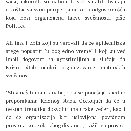
sada, nakon što su maturante već ispratili, hvataju
u koštac sa svim peripetijama kao i odgovornošću
koju nosi organizacija takve svečanosti, piše
Politika.
Ali ima i onih koji su verovali da će epidemijske
stege popustiti "u dogledno vreme" i koji su već
imali dogovore sa ugostiteljima u slučaju da
Krizni štab odobri organizovanje maturskih
svečanosti.
"Stav naših maturanata je da se ponašaju shodno
preporukama Kriznog štaba. Očekujući da će u
nekom trenutku dozvoliti maturske večeri, kao i
da će organizacija biti uslovljena površnom
prostora po osobi, zbog distance, tražili su prostor