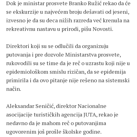
Dok je ministar prosvete Branko Ružić rekao da će
se ekskurzije u najvećem broju dešavati od jeseni,
izvesno je da su deca nižih razreda već krenula na
rekreativnu nastavu u prirodi, pišu Novosti.
Direktori koji su se odlučili da organizuju
putovanja i pre dozvole Ministarstva prosvete,
rukovodili su se time da je reč o uzrastu koji nije u
epidemiološkom smislu rizičan, da se epidemija
primirila i da ovo pitanje nije rešeno na sistemski
način.
Aleksandar Seničić, direktor Nacionalne
asocijacije turističkih agencija JUTA, rekao je
nedavno da je mahom reč o putovanjima
ugovorenim još prošle školske godine.