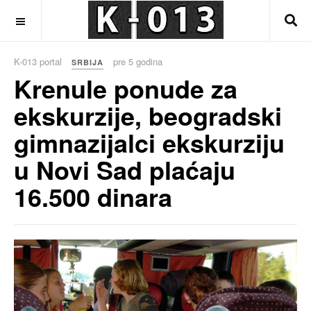
OFF CANVAS
K-013 portal
pre 5 godina
SRBIJA
Krenule ponude za
ekskurzije, beogradski
gimnazijalci ekskurziju
u Novi Sad plaćaju
16.500 dinara