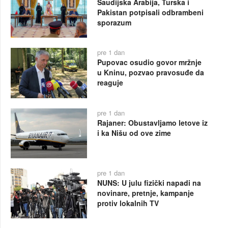
Saudijska Arabija, Turska i
Pakistan potpisali odbrambeni
sporazum
pre 1 dan
Pupovac osudio govor mržnje
u Kninu, pozvao pravosuđe da
reaguje
pre 1 dan
Rajaner: Obustavljamo letove iz
i ka Nišu od ove zime
pre 1 dan
NUNS: U julu fizički napadi na
novinare, pretnje, kampanje
protiv lokalnih TV