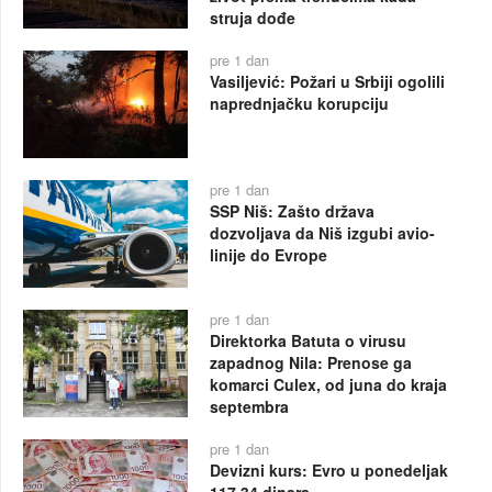
struja dođe
pre 1 dan
Vasiljević: Požari u Srbiji ogolili
naprednjačku korupciju
pre 1 dan
SSP Niš: Zašto država
dozvoljava da Niš izgubi avio-
linije do Evrope
pre 1 dan
Direktorka Batuta o virusu
zapadnog Nila: Prenose ga
komarci Culex, od juna do kraja
septembra
pre 1 dan
Devizni kurs: Evro u ponedeljak