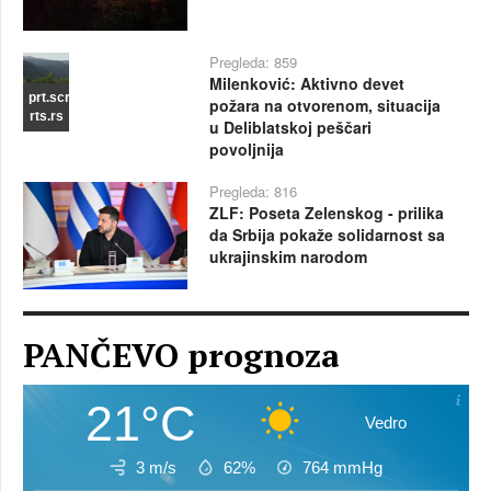
Pregleda: 859
Milenković: Aktivno devet
prt.scr
požara na otvorenom, situacija
rts.rs
u Deliblatskoj peščari
povoljnija
Pregleda: 816
ZLF: Poseta Zelenskog - prilika
da Srbija pokaže solidarnost sa
ukrajinskim narodom
PANČEVO prognoza
21°C
Vedro
3 m/s
62%
764
mmHg