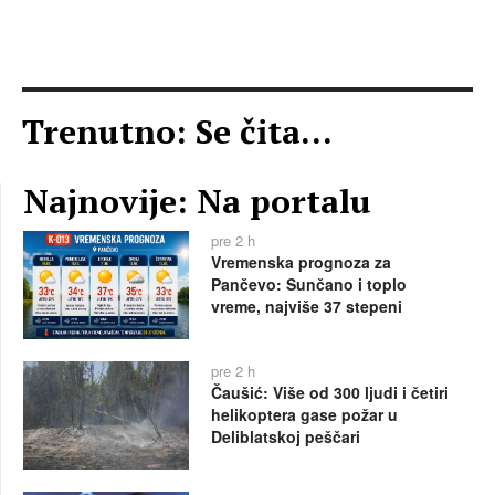
Trenutno: Se čita...
Najnovije: Na portalu
pre 2 h
Vremenska prognoza za
Pančevo: Sunčano i toplo
vreme, najviše 37 stepeni
pre 2 h
Čaušić: Više od 300 ljudi i četiri
helikoptera gase požar u
Deliblatskoj peščari