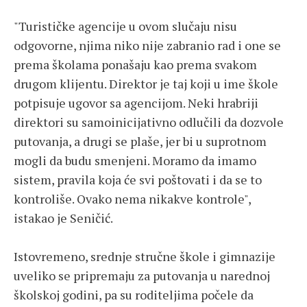
"Turističke agencije u ovom slučaju nisu
odgovorne, njima niko nije zabranio rad i one se
prema školama ponašaju kao prema svakom
drugom klijentu. Direktor je taj koji u ime škole
potpisuje ugovor sa agencijom. Neki hrabriji
direktori su samoinicijativno odlučili da dozvole
putovanja, a drugi se plaše, jer bi u suprotnom
mogli da budu smenjeni. Moramo da imamo
sistem, pravila koja će svi poštovati i da se to
kontroliše. Ovako nema nikakve kontrole",
istakao je Seničić.
Istovremeno, srednje stručne škole i gimnazije
uveliko se pripremaju za putovanja u narednoj
školskoj godini, pa su roditeljima počele da