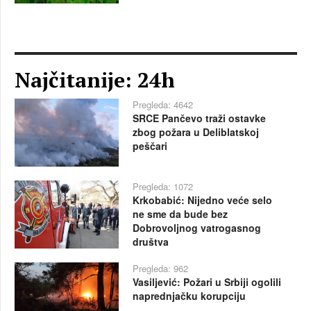
Najčitanije: 24h
Pregleda: 4642
SRCE Pančevo traži ostavke
zbog požara u Deliblatskoj
peščari
Pregleda: 1072
Krkobabić: Nijedno veće selo
ne sme da bude bez
Dobrovoljnog vatrogasnog
društva
Pregleda: 962
Vasiljević: Požari u Srbiji ogolili
naprednjačku korupciju