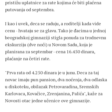
pristižu uplatnice za rate kojima će biti plaćena
putovanja od septembra.
I kao i uvek, deca se raduju, a roditelji kada vide
cenu - hvataju se za glavu. Tako je đacima u jednoj
beogradskoj gimnaziji stigla ponuda za trodnevnu
ekskurziju (dve noći) u Novom Sadu, koja je
planirana za septembar - cena 16.450 dinara,
plaćanje na četiri rate.
"Prva rata od 4.250 dinara je u junu. Deca za taj
novac imaju pun pansion, dva noćenja, dva odlaska
u diskoteku, obilazak Petrovaradina, Sremskih
Karlovaca, Kovačice, Zrenjanina, Palića", kaže za
Novosti otac jedne učenice ove gimnazije.