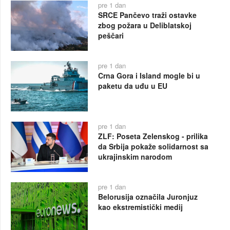
pre 1 dan
SRCE Pančevo traži ostavke
zbog požara u Deliblatskoj
peščari
pre 1 dan
Crna Gora i Island mogle bi u
paketu da uđu u EU
pre 1 dan
ZLF: Poseta Zelenskog - prilika
da Srbija pokaže solidarnost sa
ukrajinskim narodom
pre 1 dan
Belorusija označila Juronjuz
kao ekstremistički medij