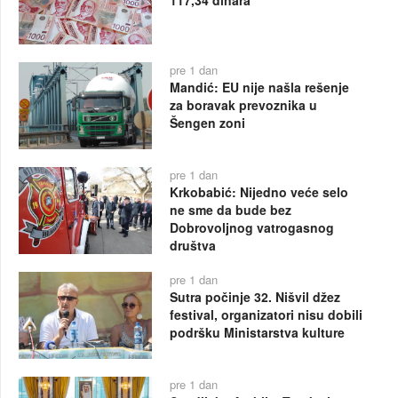
117,34 dinara
pre 1 dan
Mandić: EU nije našla rešenje
za boravak prevoznika u
Šengen zoni
pre 1 dan
Krkobabić: Nijedno veće selo
ne sme da bude bez
Dobrovoljnog vatrogasnog
društva
pre 1 dan
Sutra počinje 32. Nišvil džez
festival, organizatori nisu dobili
podršku Ministarstva kulture
pre 1 dan