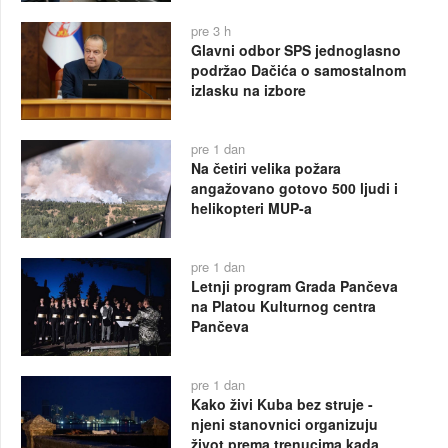
pre 3 h
Glavni odbor SPS jednoglasno
podržao Dačića o samostalnom
izlasku na izbore
pre 1 dan
Na četiri velika požara
angažovano gotovo 500 ljudi i
helikopteri MUP-a
pre 1 dan
Letnji program Grada Pančeva
na Platou Kulturnog centra
Pančeva
pre 1 dan
Kako živi Kuba bez struje -
njeni stanovnici organizuju
život prema trenucima kada