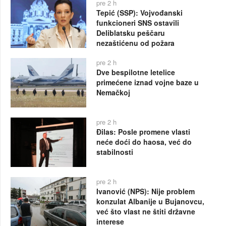
pre 2 h
Tepić (SSP): Vojvođanski
funkcioneri SNS ostavili
Deliblatsku peščaru
nezaštićenu od požara
pre 2 h
Dve bespilotne letelice
primećene iznad vojne baze u
Nemačkoj
pre 2 h
Đilas: Posle promene vlasti
neće doći do haosa, već do
stabilnosti
pre 2 h
Ivanović (NPS): Nije problem
konzulat Albanije u Bujanovcu,
već što vlast ne štiti državne
interese