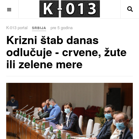
OFF CANVAS
K-013 portal
pre 5 godina
SRBIJA
Krizni štab danas
odlučuje - crvene, žute
ili zelene mere