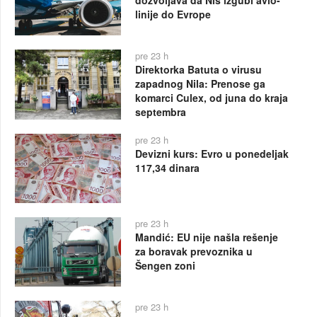
dozvoljava da Niš izgubi avio-
linije do Evrope
pre 23 h
Direktorka Batuta o virusu
zapadnog Nila: Prenose ga
komarci Culex, od juna do kraja
septembra
pre 23 h
Devizni kurs: Evro u ponedeljak
117,34 dinara
pre 23 h
Mandić: EU nije našla rešenje
za boravak prevoznika u
Šengen zoni
pre 23 h