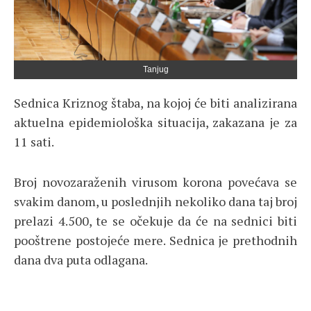
Tanjug
Sednica Kriznog štaba, na kojoj će biti analizirana
aktuelna epidemiološka situacija, zakazana je za
11 sati.
Broj novozaraženih virusom korona povećava se
svakim danom, u poslednjih nekoliko dana taj broj
prelazi 4.500, te se očekuje da će na sednici biti
pooštrene postojeće mere. Sednica je prethodnih
dana dva puta odlagana.