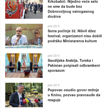
Krkobabić: Nijedno veće selo
ne sme da bude bez
Dobrovoljnog vatrogasnog
društva
pre 23 h
Sutra počinje 32. Nišvil džez
festival, organizatori nisu dobili
podršku Ministarstva kulture
pre 23 h
Saudijska Arabija, Turska i
Pakistan potpisali odbrambeni
sporazum
pre 23 h
Pupovac osudio govor mržnje
u Kninu, pozvao pravosuđe da
reaguje