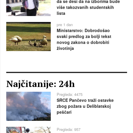
da se desi da na izborima bude
više takozvanih studentskih
lista
pre 1 dan
Ministarstvo: Dobrodošao
svaki predlog za bolji tekst
novog zakona o dobrobiti
životinja
Najčitanije: 24h
Pregleda: 4475
SRCE Pančevo traži ostavke
zbog požara u Deliblatskoj
peščari
Pregleda: 957