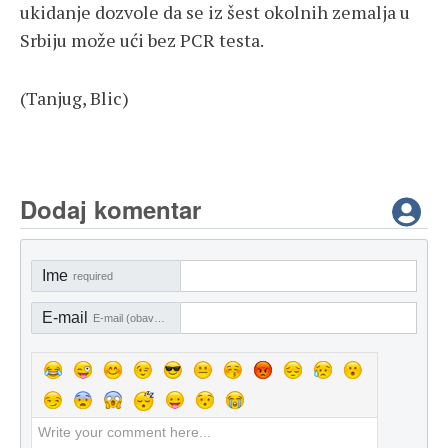
ukidanje dozvole da se iz šest okolnih zemalja u
Srbiju može ući bez PCR testa.
(Tanjug, Blic)
Dodaj komentar
Ime
required
E-mail
E-mail (obavezno)