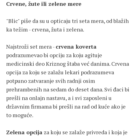
Crvene, žute ili zelene mere
"Blic" piše da su u opticaju tri seta mera, od blažih
ka težim - crvena, žuta i zelena.
Najstroži set mera -
crvena koverta
podrazumevao bi opciju za koju agituje
medicinski deo Kriznog štaba već danima. Crvena
opcija za koju se zalažu lekari podrazumeva
potpuno zatvaranje svih radnji osim
prehrambenih na sedam do deset dana. Svi đaci bi
prešli na onlajn nastavu, a i svi zaposleni u
državnim firmama bi prešli na rad od kuće ako je
to moguće.
Zelena opcija
za koju se zalaže privreda i koja je