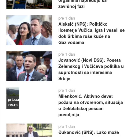
završnoj fazi
pre 1 dan
Aleksić (NPS): Političko
licemerje Vučića, igra i veseli se
dok Srbima ruše kuće na
Gazivodama
pre 1 dan
Jovanović (Novi DSS): Poseta
Zelenskog i Vučićeva politika u
suprotnosti sa interesima
Srbije
pre 1 dan
Milenković: Aktivno devet
prt.scr
požara na otvorenom, situacija
rts.rs
u Deliblatskoj peščari
povoljnija
pre 1 dan
Đukanović (SNS): Lako može