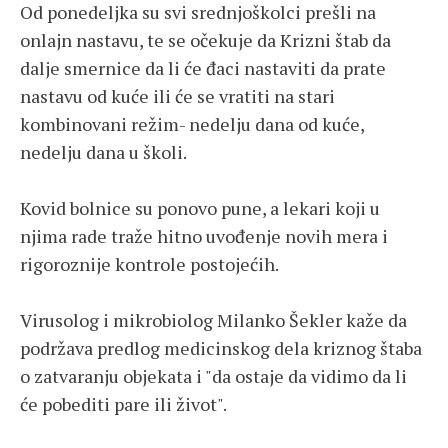
Od ponedeljka su svi srednjoškolci prešli na
onlajn nastavu, te se očekuje da Krizni štab da
dalje smernice da li će đaci nastaviti da prate
nastavu od kuće ili će se vratiti na stari
kombinovani režim- nedelju dana od kuće,
nedelju dana u školi.
Kovid bolnice su ponovo pune, a lekari koji u
njima rade traže hitno uvođenje novih mera i
rigoroznije kontrole postojećih.
Virusolog i mikrobiolog Milanko Šekler kaže da
podržava predlog medicinskog dela kriznog štaba
o zatvaranju objekata i "da ostaje da vidimo da li
će pobediti pare ili život".