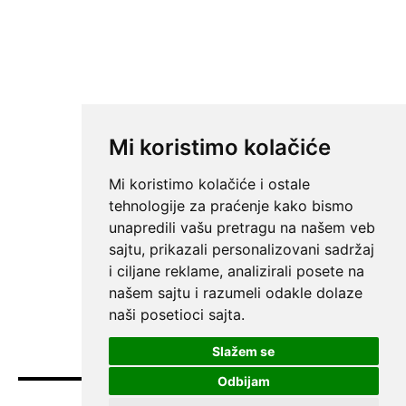
Mi koristimo kolačiće
Mi koristimo kolačiće i ostale
tehnologije za praćenje kako bismo
unapredili vašu pretragu na našem veb
sajtu, prikazali personalizovani sadržaj
i ciljane reklame, analizirali posete na
našem sajtu i razumeli odakle dolaze
naši posetioci sajta.
Slažem se
Odbijam