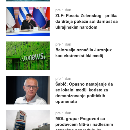
pre 1 dan
ZLF: Poseta Zelenskog - prilika
da Srbija pokaže solidarnost sa
ukrajinskim narodom
pre 1 dan
Belorusija označila Juronjuz
kao ekstremistički medij
pre 1 dan
Šabić: Opasno nastojanje da
se lokalni mediji koriste za
demonizovanje političkih
oponenata
pre 1 dan
MOL grupa: Pregovori sa
prodavcem NIS-a i nadležnim
organima napreduju ka