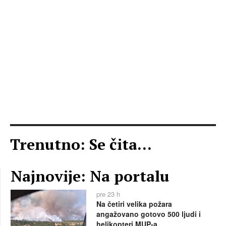
Trenutno: Se čita...
Najnovije: Na portalu
pre 23 h
Na četiri velika požara
angažovano gotovo 500 ljudi i
helikopteri MUP-a