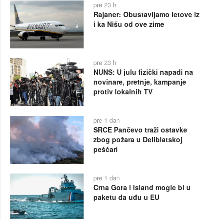
pre 23 h
Rajaner: Obustavljamo letove iz
i ka Nišu od ove zime
pre 23 h
NUNS: U julu fizički napadi na
novinare, pretnje, kampanje
protiv lokalnih TV
pre 1 dan
SRCE Pančevo traži ostavke
zbog požara u Deliblatskoj
peščari
pre 1 dan
Crna Gora i Island mogle bi u
paketu da uđu u EU