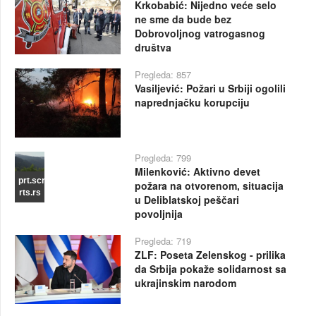
Krkobabić: Nijedno veće selo
ne sme da bude bez
Dobrovoljnog vatrogasnog
društva
Pregleda: 857
Vasiljević: Požari u Srbiji ogolili
naprednjačku korupciju
Pregleda: 799
Milenković: Aktivno devet
prt.scr
požara na otvorenom, situacija
rts.rs
u Deliblatskoj peščari
povoljnija
Pregleda: 719
ZLF: Poseta Zelenskog - prilika
da Srbija pokaže solidarnost sa
ukrajinskim narodom