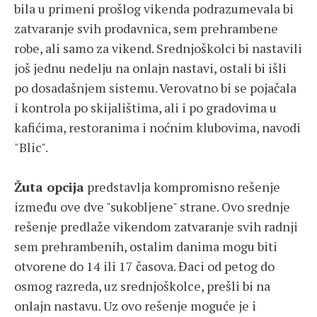
bila u primeni prošlog vikenda podrazumevala bi
zatvaranje svih prodavnica, sem prehrambene
robe, ali samo za vikend. Srednjoškolci bi nastavili
još jednu nedelju na onlajn nastavi, ostali bi išli
po dosadašnjem sistemu. Verovatno bi se pojačala
i kontrola po skijalištima, ali i po gradovima u
kafićima, restoranima i noćnim klubovima, navodi
"Blic".
Žuta opcija
predstavlja kompromisno rešenje
između ove dve "sukobljene" strane. Ovo srednje
rešenje predlaže vikendom zatvaranje svih radnji
sem prehrambenih, ostalim danima mogu biti
otvorene do 14 ili 17 časova. Đaci od petog do
osmog razreda, uz srednjoškolce, prešli bi na
onlajn nastavu. Uz ovo rešenje moguće je i