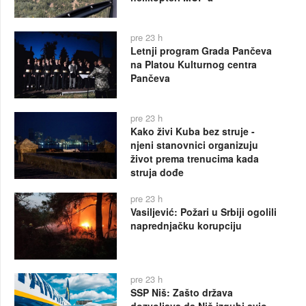
pre 23 h
Letnji program Grada Pančeva
na Platou Kulturnog centra
Pančeva
pre 23 h
Kako živi Kuba bez struje -
njeni stanovnici organizuju
život prema trenucima kada
struja dođe
pre 23 h
Vasiljević: Požari u Srbiji ogolili
naprednjačku korupciju
pre 23 h
SSP Niš: Zašto država