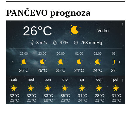
PANČEVO prognoza
26°C
Vedro
3 m/s
47%
763
mmHg
22:00
23:00
00:00
01:00
02:00
03:00
‹
›
26°C
26°C
25°C
24°C
24°C
23°C
sub
ned
pon
uto
sri
čet
pet
32°C
32°C
33°C
35°C
31°C
28°C
31°C
23°C
21°C
19°C
23°C
24°C
21°C
21°C