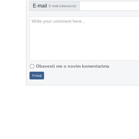
E-mail
E-mail (obavezno)
Obavesti me o novim komentarima
Pošalji