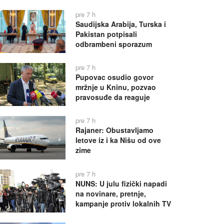
pre 7 h
Saudijska Arabija, Turska i
Pakistan potpisali
odbrambeni sporazum
pre 7 h
Pupovac osudio govor
mržnje u Kninu, pozvao
pravosuđe da reaguje
pre 7 h
Rajaner: Obustavljamo
letove iz i ka Nišu od ove
zime
pre 7 h
NUNS: U julu fizički napadi
na novinare, pretnje,
kampanje protiv lokalnih TV