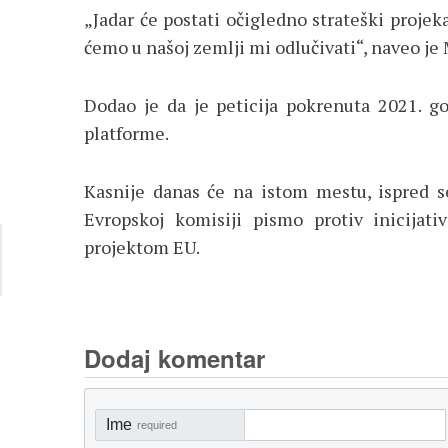
„Jadar će postati očigledno strateški projek
ćemo u našoj zemlji mi odlučivati“, naveo je
Dodao je da je peticija pokrenuta 2021. go
platforme.
Kasnije danas će na istom mestu, ispred se
Evropskoj komisiji pismo protiv inicijati
projektom EU.
Dodaj komentar
Ime
required