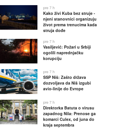
pre 7 h
Kako živi Kuba bez struje -
njeni stanovnici organizuju
život prema trenucima kada
struja dođe
pre 7 h
Vasiljević: Požari u Srbiji
ogolili naprednjačku
korupciju
pre 7 h
SSP Niš: Zašto država
dozvoljava da Niš izgubi
avio-linije do Evrope
pre 7 h
Direktorka Batuta o virusu
zapadnog Nila: Prenose ga
komarci Culex, od juna do
kraja septembra