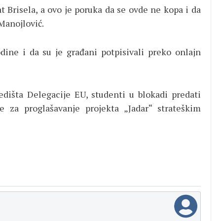
at Brisela, a ovo je poruka da se ovde ne kopa i da
 Manojlović.
dine i da su je građani potpisivali preko onlajn
dišta Delegacije EU, studenti u blokadi predati
ve za proglašavanje projekta „Jadar“ strateškim