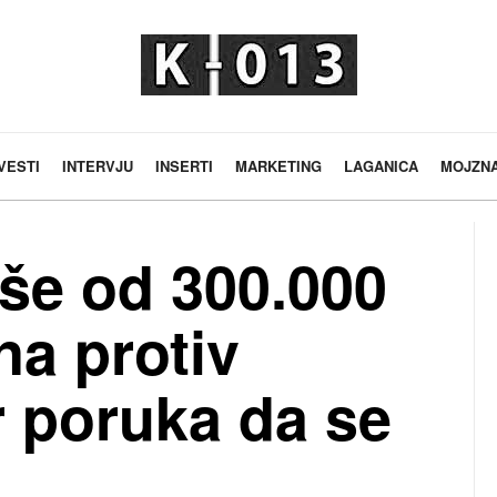
VESTI
INTERVJU
INSERTI
MARKETING
LAGANICA
MOJZN
iše od 300.000
na protiv
r poruka da se