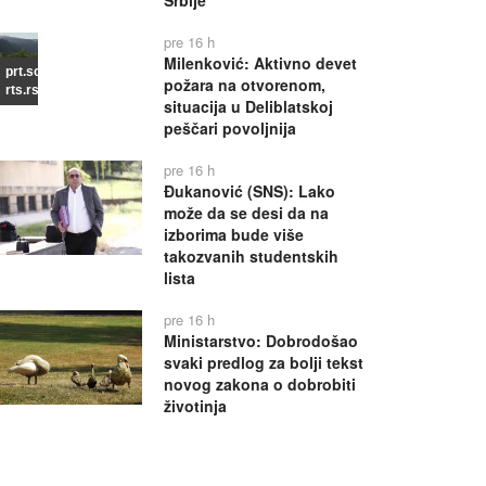
Srbije
pre 16 h
Milenković: Aktivno devet
prt.scr
požara na otvorenom,
rts.rs
situacija u Deliblatskoj
peščari povoljnija
pre 16 h
Đukanović (SNS): Lako
može da se desi da na
izborima bude više
takozvanih studentskih
lista
pre 16 h
Ministarstvo: Dobrodošao
svaki predlog za bolji tekst
novog zakona o dobrobiti
životinja