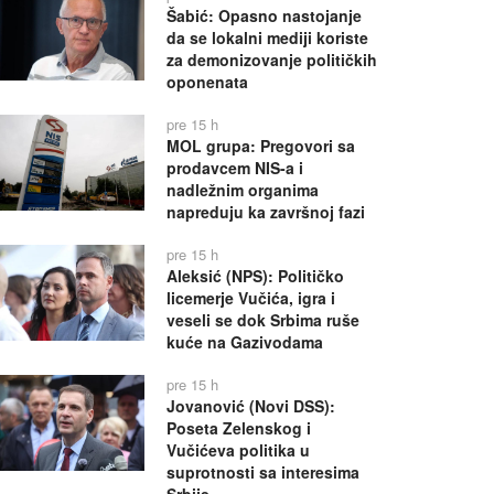
Šabić: Opasno nastojanje
da se lokalni mediji koriste
za demonizovanje političkih
oponenata
pre 15 h
MOL grupa: Pregovori sa
prodavcem NIS-a i
nadležnim organima
napreduju ka završnoj fazi
pre 15 h
Aleksić (NPS): Političko
licemerje Vučića, igra i
veseli se dok Srbima ruše
kuće na Gazivodama
pre 15 h
Jovanović (Novi DSS):
Poseta Zelenskog i
Vučićeva politika u
suprotnosti sa interesima