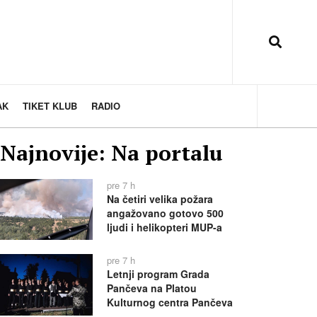
AK
TIKET KLUB
RADIO
Najnovije: Na portalu
pre 7 h
Na četiri velika požara
angažovano gotovo 500
ljudi i helikopteri MUP-a
pre 7 h
Letnji program Grada
Pančeva na Platou
Kulturnog centra Pančeva