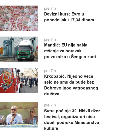
pre 7 h
Devizni kurs: Evro u
ponedeljak 117,34 dinara
pre 7 h
Mandić: EU nije našla
rešenje za boravak
prevoznika u Šengen zoni
pre 7 h
Krkobabić: Nijedno veće
selo ne sme da bude bez
Dobrovoljnog vatrogasnog
društva
pre 7 h
Sutra počinje 32. Nišvil džez
festival, organizatori nisu
dobili podršku Ministarstva
kulture