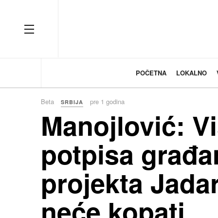
OFF CANVAS
POČETNA
LOKALNO
Beta
pre 1 godina
SRBIJA
Manojlović: V
potpisa građa
projekta Jada
neće kopati