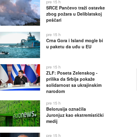
pre 15 h
SRCE Pančevo traži ostavke
zbog požara u Deliblatskoj
peščari
pre 15 h
Crna Gora i Island mogle bi
u paketu da uđu u EU
pre 15 h
ZLF: Poseta Zelenskog -
prilika da Srbija pokaže
solidarnost sa ukrajinskim
narodom
pre 15 h
Belorusija označila
Juronjuz kao ekstremistički
medij
pre 15 h