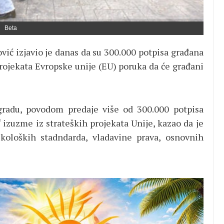
Beta
ić izjavio je danas da su 300.000 potpisa građana
projekata Evropske unije (EU) poruka da će građani
gradu, povodom predaje više od 300.000 potpisa
“ izuzme iz strateških projekata Unije, kazao da je
ekoloških stadndarda, vladavine prava, osnovnih