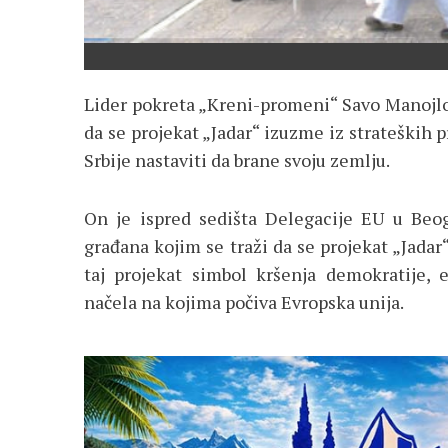
Lider pokreta „Kreni-promeni“ Savo Manojlov
da se projekat „Jadar“ izuzme iz strateških 
Srbije nastaviti da brane svoju zemlju.
On je ispred sedišta Delegacije EU u Beo
građana kojim se traži da se projekat „Jadar
taj projekat simbol kršenja demokratije, 
načela na kojima počiva Evropska unija.