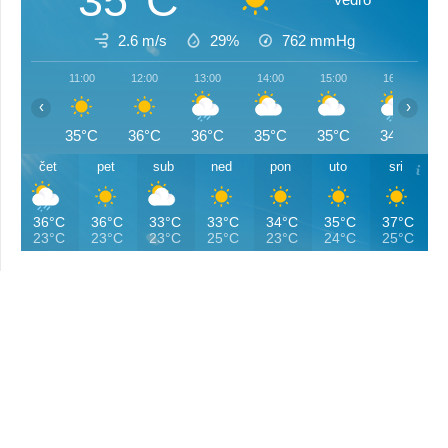
35°C
2.6 m/s
29%
762
mmHg
11:00
12:00
13:00
14:00
15:00
16:00
‹
›
35°C
36°C
36°C
35°C
35°C
34°C
čet
pet
sub
ned
pon
uto
sri
36°C
36°C
33°C
33°C
34°C
35°C
37°C
23°C
23°C
23°C
25°C
23°C
24°C
25°C