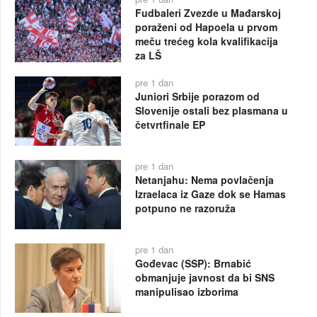
Fudbaleri Zvezde u Mađarskoj
poraženi od Hapoela u prvom
meču trećeg kola kvalifikacija
za LŠ
pre 1 dan
Juniori Srbije porazom od
Slovenije ostali bez plasmana u
četvrtfinale EP
pre 1 dan
Netanjahu: Nema povlačenja
Izraelaca iz Gaze dok se Hamas
potpuno ne razoruža
pre 1 dan
Gođevac (SSP): Brnabić
obmanjuje javnost da bi SNS
manipulisao izborima