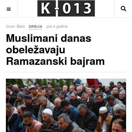
OFF CANVAS
Izvor: Beta
pre 4 godina
SRBIJA
Muslimani danas
obeležavaju
Ramazanski bajram