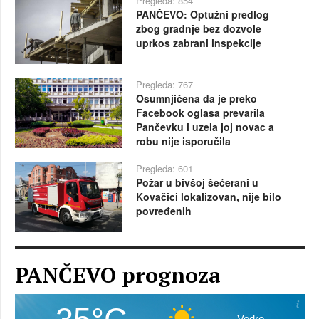
Pregleda: 854
PANČEVO: Optužni predlog
zbog gradnje bez dozvole
uprkos zabrani inspekcije
Pregleda: 767
Osumnjičena da je preko
Facebook oglasa prevarila
Pančevku i uzela joj novac a
robu nije isporučila
Pregleda: 601
Požar u bivšoj šećerani u
Kovačici lokalizovan, nije bilo
povređenih
PANČEVO prognoza
Vedro