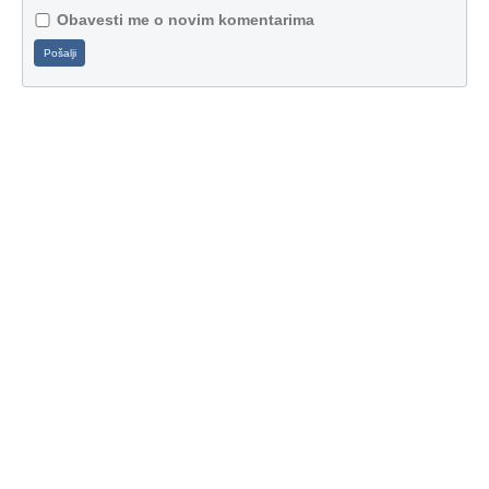
Obavesti me o novim komentarima
Pošalji