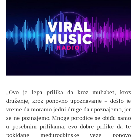
„Ovo je lepa prilika da kroz muhabet, kroz
druženje, kroz ponovno upoznavanje – došlo je
vreme da moramo jedni druge da upoznajemo, jer
se ne poznajemo. Mnoge porodice se obiđu samo
u posebnim prilikama, evo dobre prilike da te
pokidane međurodbinske veze ponovo