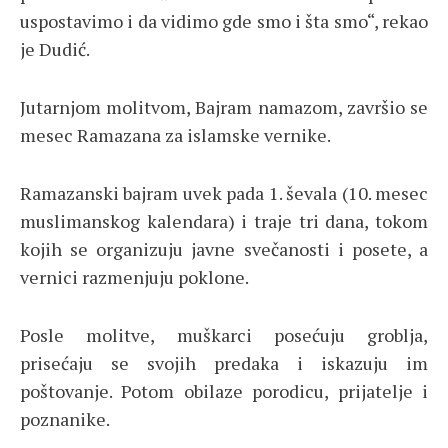
uspostavimo i da vidimo gde smo i šta smo“, rekao
je Dudić.
Jutarnjom molitvom, Bajram namazom, završio se
mesec Ramazana za islamske vernike.
Ramazanski bajram uvek pada 1. ševala (10. mesec
muslimanskog kalendara) i traje tri dana, tokom
kojih se organizuju javne svečanosti i posete, a
vernici razmenjuju poklone.
Posle molitve, muškarci posećuju groblja,
prisećaju se svojih predaka i iskazuju im
poštovanje. Potom obilaze porodicu, prijatelje i
poznanike.