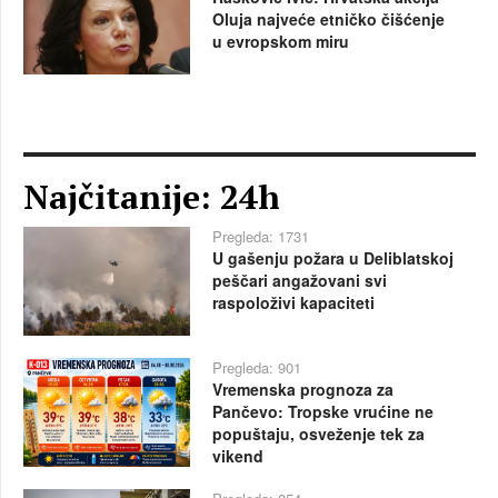
Oluja najveće etničko čišćenje
u evropskom miru
Najčitanije: 24h
Pregleda: 1731
U gašenju požara u Deliblatskoj
peščari angažovani svi
raspoloživi kapaciteti
Pregleda: 901
Vremenska prognoza za
Pančevo: Tropske vrućine ne
popuštaju, osveženje tek za
vikend