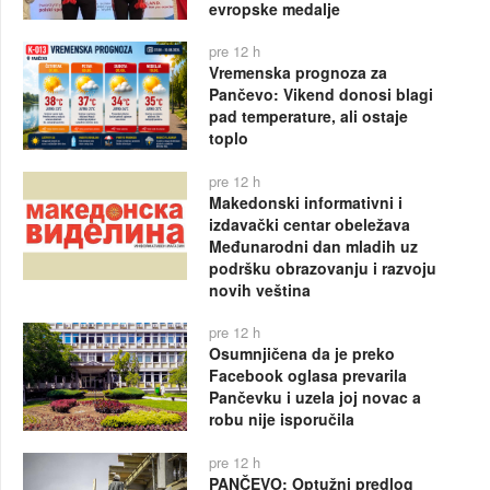
evropske medalje
pre 12 h
Vremenska prognoza za
Pančevo: Vikend donosi blagi
pad temperature, ali ostaje
toplo
pre 12 h
Makedonski informativni i
izdavački centar obeležava
Međunarodni dan mladih uz
podršku obrazovanju i razvoju
novih veština
pre 12 h
Osumnjičena da je preko
Facebook oglasa prevarila
Pančevku i uzela joj novac a
robu nije isporučila
pre 12 h
PANČEVO: Optužni predlog