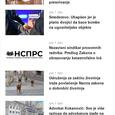
preterivanje
pre 1 dan
Smederevo: Uhapšen jer je
platio dvojici da bace bombe
na ugostiteljske objekte
pre 1 dan
Nezavisni sindikat prosvetnih
radnika: Predlog Zakona o
obrazovanju katastrofalno loš
pre 1 dan
Udruženja za zaštitu životinja
traže povlačenje Nactra zakona
o dobrobiti životinja
pre 1 dan
Advokat Kokanović: Sve je više
razloga da advokatura izađe na