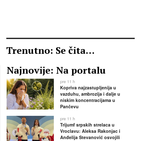
Trenutno: Se čita...
Najnovije: Na portalu
pre 11 h
Kopriva najzastupljenija u
vazduhu, ambrozija i dalje u
niskim koncentracijama u
Pančevu
pre 11 h
Trijumf srpskih strelaca u
Vroclavu: Aleksa Rakonjac i
Anđelija Stevanović osvojili