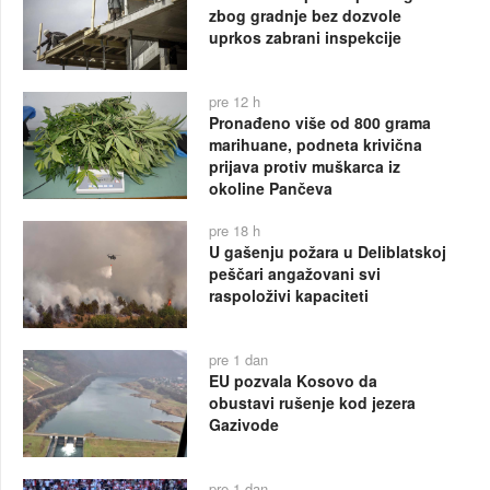
zbog gradnje bez dozvole
uprkos zabrani inspekcije
pre 12 h
Pronađeno više od 800 grama
marihuane, podneta krivična
prijava protiv muškarca iz
okoline Pančeva
pre 18 h
U gašenju požara u Deliblatskoj
peščari angažovani svi
raspoloživi kapaciteti
pre 1 dan
EU pozvala Kosovo da
obustavi rušenje kod jezera
Gazivode
pre 1 dan