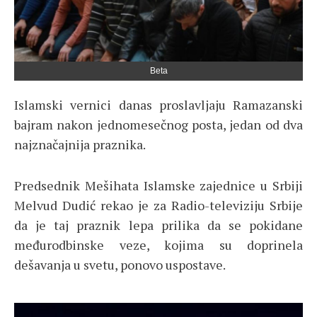
Beta
Islamski vernici danas proslavljaju Ramazanski
bajram nakon jednomesečnog posta, jedan od dva
najznačajnija praznika.
Predsednik Mešihata Islamske zajednice u Srbiji
Melvud Dudić rekao je za Radio-televiziju Srbije
da je taj praznik lepa prilika da se pokidane
međurodbinske veze, kojima su doprinela
dešavanja u svetu, ponovo uspostave.