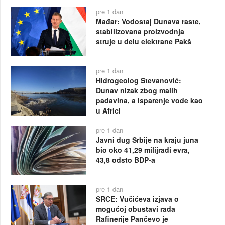
pre 1 dan
Mađar: Vodostaj Dunava raste,
stabilizovana proizvodnja
struje u delu elektrane Pakš
pre 1 dan
Hidrogeolog Stevanović:
Dunav nizak zbog malih
padavina, a isparenje vode kao
u Africi
pre 1 dan
Javni dug Srbije na kraju juna
bio oko 41,29 milijradi evra,
43,8 odsto BDP-a
pre 1 dan
SRCE: Vučićeva izjava o
mogućoj obustavi rada
Rafinerije Pančevo je