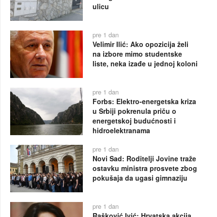
ulicu
pre 1 dan
Velimir Ilić: Ako opozicija želi
na izbore mimo studentske
liste, neka izađe u jednoj koloni
pre 1 dan
Forbs: Elektro-energetska kriza
u Srbiji pokrenula priču o
energetskoj budućnosti i
hidroelektranama
pre 1 dan
Novi Sad: Roditelji Jovine traže
ostavku ministra prosvete zbog
pokušaja da ugasi gimnaziju
pre 1 dan
Rašković Ivić: Hrvatska akcija