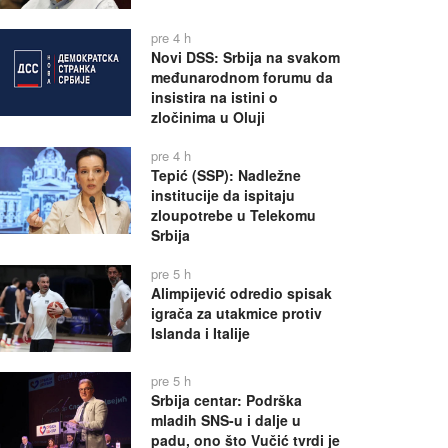
pre 4 h
Novi DSS: Srbija na svakom
međunarodnom forumu da
insistira na istini o
zločinima u Oluji
pre 4 h
Tepić (SSP): Nadležne
institucije da ispitaju
zloupotrebe u Telekomu
Srbija
pre 5 h
Alimpijević odredio spisak
igrača za utakmice protiv
Islanda i Italije
pre 5 h
Srbija centar: Podrška
mladih SNS-u i dalje u
padu, ono što Vučić tvrdi je