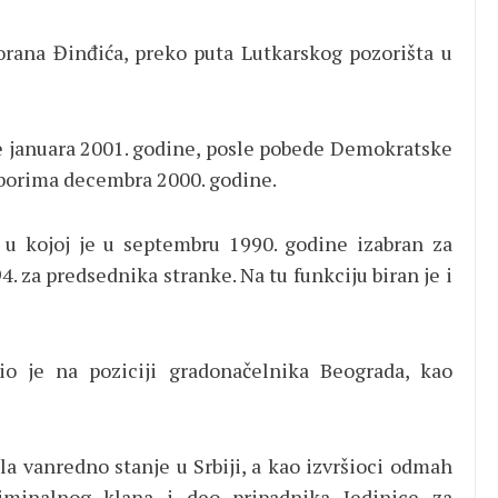
Zorana Đinđića, preko puta Lutkarskog pozorišta u
de januara 2001. godine, posle pobede Demokratske
zborima decembra 2000. godine.
u kojoj je u septembru 1990. godine izabran za
. za predsednika stranke. Na tu funkciju biran je i
o je na poziciji gradonačelnika Beograda, kao
ila vanredno stanje u Srbiji, a kao izvršioci odmah
iminalnog klana i deo pripadnika Jedinice za