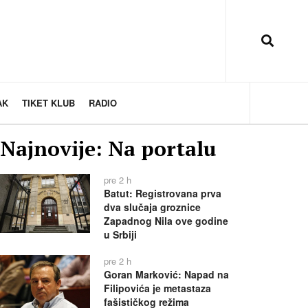
AK
TIKET KLUB
RADIO
Najnovije: Na portalu
pre 2 h
Batut: Registrovana prva
dva slučaja groznice
Zapadnog Nila ove godine
u Srbiji
pre 2 h
Goran Marković: Napad na
Filipovića je metastaza
fašističkog režima