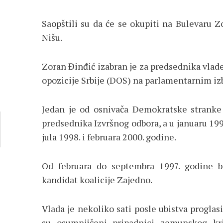
Saopštili su da će se okupiti na Bulevaru 
Nišu.
Zoran Đinđić izabran je za predsednika vla
opozicije Srbije (DOS) na parlamentarnim i
Jedan je od osnivača Demokratske stranke 
predsednika Izvršnog odbora, a u januaru 1994
jula 1998. i februara 2000. godine.
Od februara do septembra 1997. godine bi
kandidat koalicije Zajedno.
Vlada je nekoliko sati posle ubistva proglas
su osumnjičeni pripadnici zemunskog kr