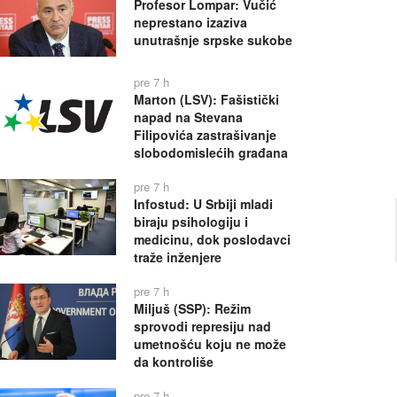
Profesor Lompar: Vučić
neprestano izaziva
unutrašnje srpske sukobe
pre 7 h
Marton (LSV): Fašistički
napad na Stevana
Filipovića zastrašivanje
slobodomislećih građana
pre 7 h
Infostud: U Srbiji mladi
biraju psihologiju i
medicinu, dok poslodavci
traže inženjere
pre 7 h
Miljuš (SSP): Režim
sprovodi represiju nad
umetnošću koju ne može
da kontroliše
pre 7 h