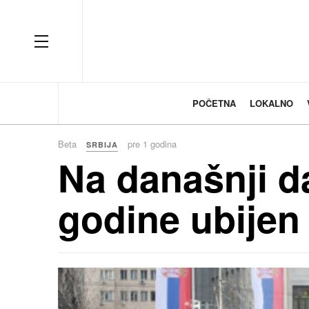
OFF CANVAS
POČETNA
LOKALNO
Beta
pre 1 godina
SRBIJA
Na današnji d
godine ubijen