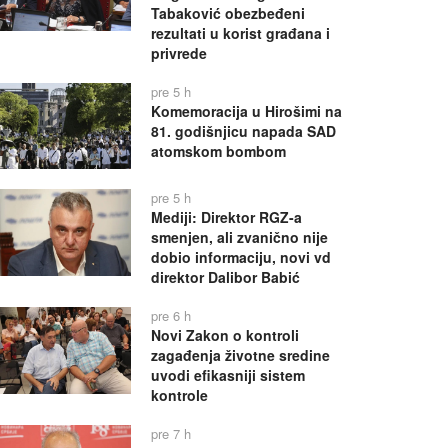
Tabaković obezbeđeni
rezultati u korist građana i
privrede
pre 5 h
Komemoracija u Hirošimi na
81. godišnjicu napada SAD
atomskom bombom
pre 5 h
Mediji: Direktor RGZ-a
smenjen, ali zvanično nije
dobio informaciju, novi vd
direktor Dalibor Babić
pre 6 h
Novi Zakon o kontroli
zagađenja životne sredine
uvodi efikasniji sistem
kontrole
pre 7 h