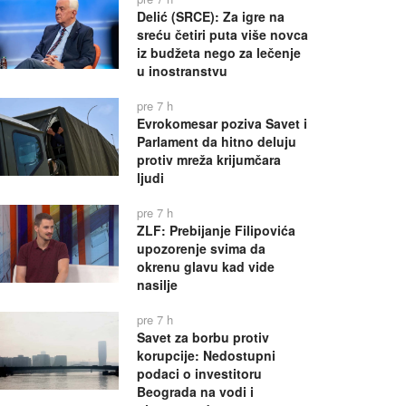
Delić (SRCE): Za igre na
sreću četiri puta više novca
iz budžeta nego za lečenje
u inostranstvu
pre 7 h
Evrokomesar poziva Savet i
Parlament da hitno deluju
protiv mreža krijumčara
ljudi
pre 7 h
ZLF: Prebijanje Filipovića
upozorenje svima da
okrenu glavu kad vide
nasilje
pre 7 h
Savet za borbu protiv
korupcije: Nedostupni
podaci o investitoru
Beograda na vodi i