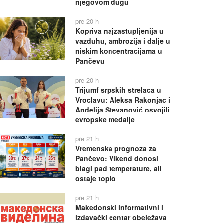
njegovom dugu
pre 20 h
Kopriva najzastupljenija u
vazduhu, ambrozija i dalje u
niskim koncentracijama u
Pančevu
pre 20 h
Trijumf srpskih strelaca u
Vroclavu: Aleksa Rakonjac i
Anđelija Stevanović osvojili
evropske medalje
pre 21 h
Vremenska prognoza za
Pančevo: Vikend donosi
blagi pad temperature, ali
ostaje toplo
pre 21 h
Makedonski informativni i
izdavački centar obeležava