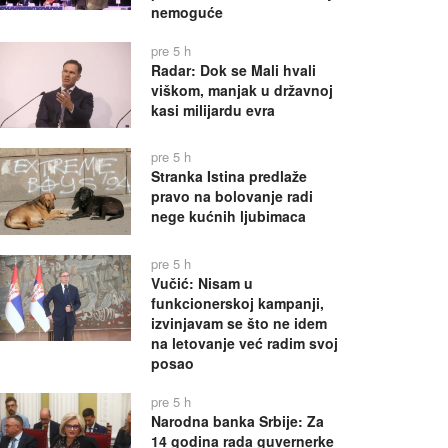
nemoguće
pre 5 h
Radar: Dok se Mali hvali
viškom, manjak u državnoj
kasi milijardu evra
pre 5 h
Stranka Istina predlaže
pravo na bolovanje radi
nege kućnih ljubimaca
pre 5 h
Vučić: Nisam u
funkcionerskoj kampanji,
izvinjavam se što ne idem
na letovanje već radim svoj
posao
pre 5 h
Narodna banka Srbije: Za
14 godina rada guvernerke