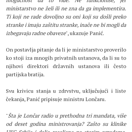
mogućnost da to vide. Ne funkcioniše, jer
ministarstvo ne želi ili ne zna da ga implementira.
Ti koji ne rade dovoljno su oni koji su došli preko
stranke i imaju zaštitu stranke, inače ne bi mogli da
izbegavaju radne obaveze
", ukazuje Panić.
On postavlja pitanje da li je ministarstvo proverilo
ko stoji iza mnogih privatnih ustanova, da li su to
njihovi direktori državnih ustanova ili često
partijska bratija.
Svu krivicu stanja u zdrvstvu, uključujući i liste
čekanja, Panić pripisuje ministru Lončaru.
"
Šta je Lončar radio u prethodna tri mandata, više
od deset godina ministrovanja? Zašto su klinike