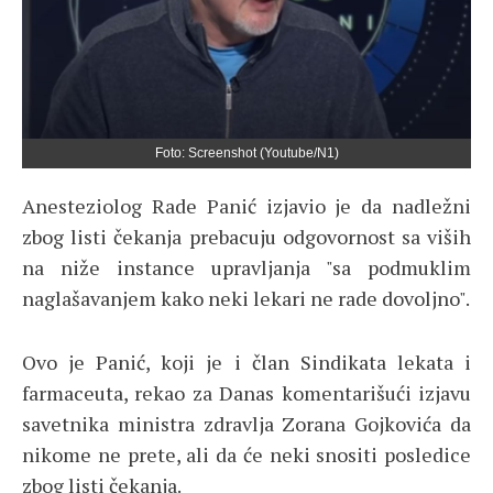
Foto: Screenshot (Youtube/N1)
Anesteziolog Rade Panić izjavio je da nadležni
zbog listi čekanja prebacuju odgovornost sa viših
na niže instance upravljanja "sa podmuklim
naglašavanjem kako neki lekari ne rade dovoljno".
Ovo je Panić, koji je i član Sindikata lekata i
farmaceuta, rekao za Danas komentarišući izjavu
savetnika ministra zdravlja Zorana Gojkovića da
nikome ne prete, ali da će neki snositi posledice
zbog listi čekanja.