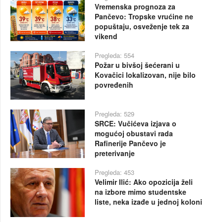
Vremenska prognoza za
Pančevo: Tropske vrućine ne
popuštaju, osveženje tek za
vikend
Pregleda: 554
Požar u bivšoj šećerani u
Kovačici lokalizovan, nije bilo
povređenih
Pregleda: 529
SRCE: Vučićeva izjava o
mogućoj obustavi rada
Rafinerije Pančevo je
preterivanje
Pregleda: 453
Velimir Ilić: Ako opozicija želi
na izbore mimo studentske
liste, neka izađe u jednoj koloni