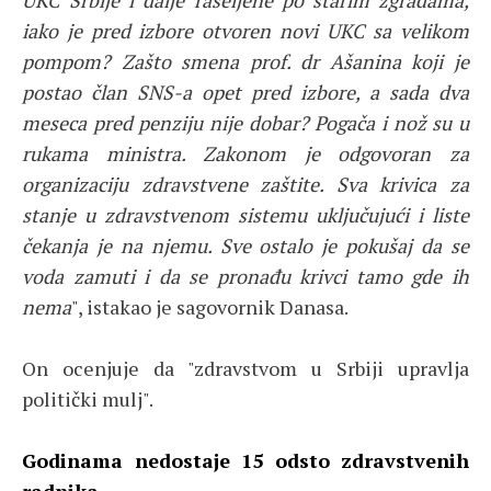
UKC Srbije i dalje raseljene po starim zgradama,
iako je pred izbore otvoren novi UKC sa velikom
pompom? Zašto smena prof. dr Ašanina koji je
postao član SNS-a opet pred izbore, a sada dva
meseca pred penziju nije dobar? Pogača i nož su u
rukama ministra. Zakonom je odgovoran za
organizaciju zdravstvene zaštite. Sva krivica za
stanje u zdravstvenom sistemu uključujući i liste
čekanja je na njemu. Sve ostalo je pokušaj da se
voda zamuti i da se pronađu krivci tamo gde ih
nema
", istakao je sagovornik Danasa.
On ocenjuje da "zdravstvom u Srbiji upravlja
politički mulj".
Godinama nedostaje 15 odsto zdravstvenih