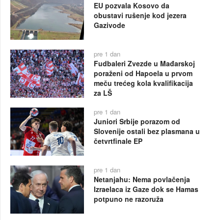
EU pozvala Kosovo da
obustavi rušenje kod jezera
Gazivode
pre 1 dan
Fudbaleri Zvezde u Mađarskoj
poraženi od Hapoela u prvom
meču trećeg kola kvalifikacija
za LŠ
pre 1 dan
Juniori Srbije porazom od
Slovenije ostali bez plasmana u
četvrtfinale EP
pre 1 dan
Netanjahu: Nema povlačenja
Izraelaca iz Gaze dok se Hamas
potpuno ne razoruža