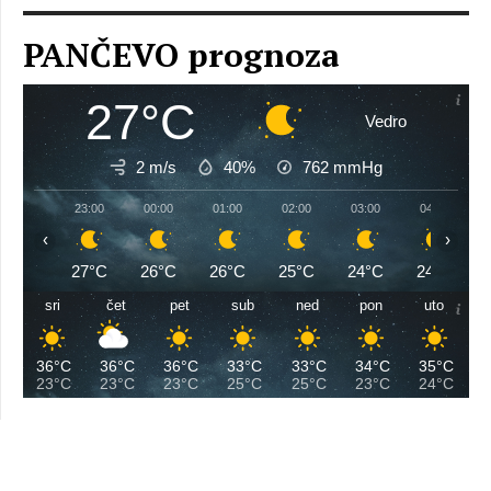
PANČEVO prognoza
27°C
Vedro
2 m/s
40%
762
mmHg
23:00
00:00
01:00
02:00
03:00
04:00
‹
›
27°C
26°C
26°C
25°C
24°C
24°C
sri
čet
pet
sub
ned
pon
uto
36°C
36°C
36°C
33°C
33°C
34°C
35°C
23°C
23°C
23°C
25°C
25°C
23°C
24°C