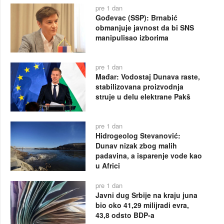
pre 1 dan
Gođevac (SSP): Brnabić
obmanjuje javnost da bi SNS
manipulisao izborima
pre 1 dan
Mađar: Vodostaj Dunava raste,
stabilizovana proizvodnja
struje u delu elektrane Pakš
pre 1 dan
Hidrogeolog Stevanović:
Dunav nizak zbog malih
padavina, a isparenje vode kao
u Africi
pre 1 dan
Javni dug Srbije na kraju juna
bio oko 41,29 milijradi evra,
43,8 odsto BDP-a