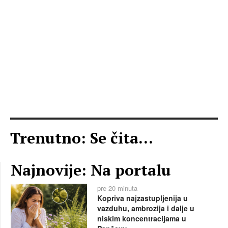
Trenutno: Se čita...
Najnovije: Na portalu
pre 20 minuta
Kopriva najzastupljenija u
vazduhu, ambrozija i dalje u
niskim koncentracijama u