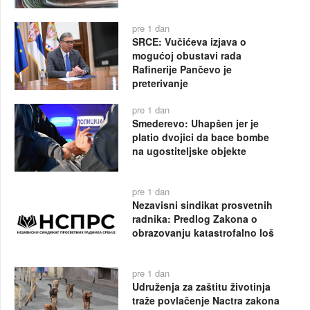
pre 1 dan
SRCE: Vučićeva izjava o
mogućoj obustavi rada
Rafinerije Pančevo je
preterivanje
pre 1 dan
Smederevo: Uhapšen jer je
platio dvojici da bace bombe
na ugostiteljske objekte
pre 1 dan
Nezavisni sindikat prosvetnih
radnika: Predlog Zakona o
obrazovanju katastrofalno loš
pre 1 dan
Udruženja za zaštitu životinja
traže povlačenje Nactra zakona