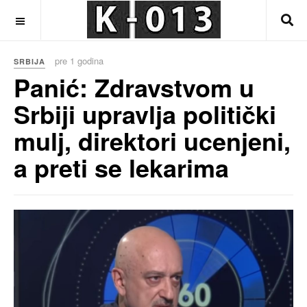
OFF CANVAS
pre 1 godina
SRBIJA
Panić: Zdravstvom u
Srbiji upravlja politički
mulj, direktori ucenjeni,
a preti se lekarima