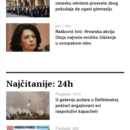
ostavku ministra prosvete zbog
pokušaja da ugasi gimnaziju
pre 1 dan
Rašković Ivić: Hrvatska akcija
Oluja najveće etničko čišćenje
u evropskom miru
Najčitanije: 24h
Pregleda: 1519
U gašenju požara u Deliblatskoj
peščari angažovani svi
raspoloživi kapaciteti
Pregleda: 865