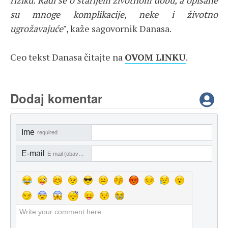
riziku. Radi se o starijem životnom dobu, a opisane
su mnoge komplikacije, neke i životno
ugrožavajuće
", kaže sagovornik Danasa.
Ceo tekst Danasa čitajte na
OVOM LINKU
.
Dodaj komentar
Ime
required
E-mail
E-mail (obavezno)