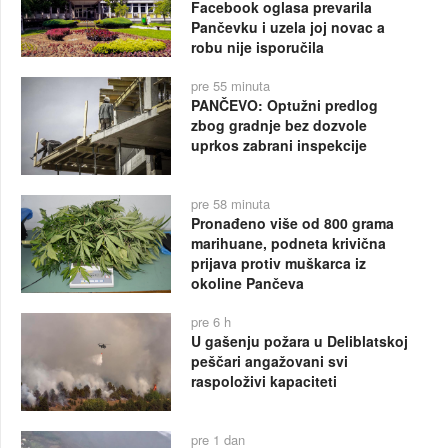
Facebook oglasa prevarila
Pančevku i uzela joj novac a
robu nije isporučila
pre 55 minuta
PANČEVO: Optužni predlog
zbog gradnje bez dozvole
uprkos zabrani inspekcije
pre 58 minuta
Pronađeno više od 800 grama
marihuane, podneta krivična
prijava protiv muškarca iz
okoline Pančeva
pre 6 h
U gašenju požara u Deliblatskoj
peščari angažovani svi
raspoloživi kapaciteti
pre 1 dan