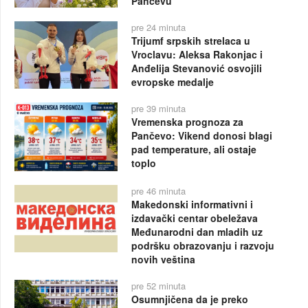
Pančevu
pre 24 minuta
Trijumf srpskih strelaca u
Vroclavu: Aleksa Rakonjac i
Anđelija Stevanović osvojili
evropske medalje
pre 39 minuta
Vremenska prognoza za
Pančevo: Vikend donosi blagi
pad temperature, ali ostaje
toplo
pre 46 minuta
Makedonski informativni i
izdavački centar obeležava
Međunarodni dan mladih uz
podršku obrazovanju i razvoju
novih veština
pre 52 minuta
Osumnjičena da je preko