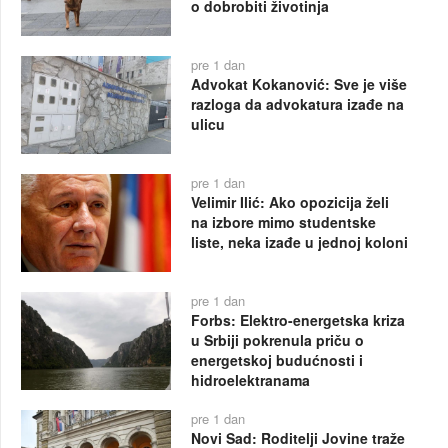
o dobrobiti životinja
pre 1 dan
Advokat Kokanović: Sve je više
razloga da advokatura izađe na
ulicu
pre 1 dan
Velimir Ilić: Ako opozicija želi
na izbore mimo studentske
liste, neka izađe u jednoj koloni
pre 1 dan
Forbs: Elektro-energetska kriza
u Srbiji pokrenula priču o
energetskoj budućnosti i
hidroelektranama
pre 1 dan
Novi Sad: Roditelji Jovine traže