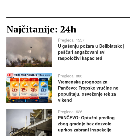
Najčitanije: 24h
Pregleda: 1557
U gašenju požara u Deliblatskoj
peščari angažovani svi
raspoloživi kapaciteti
Pregleda: 886
Vremenska prognoza za
Pančevo: Tropske vrućine ne
popuštaju, osveženje tek za
vikend
Pregleda: 626
PANČEVO: Optužni predlog
zbog gradnje bez dozvole
uprkos zabrani inspekcije