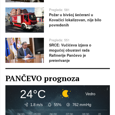
Pregleda: 581
Požar u bivšoj šećerani u
Kovačici lokalizovan, nije bilo
povređenih
Pregleda: 551
SRCE: Vučićeva izjava o
mogućoj obustavi rada
Rafinerije Pančevo je
preterivanje
PANČEVO prognoza
24°C
Vedro
1.8 m/s
55%
762
mmHg
04:00
05:00
06:00
07:00
08:00
09:00