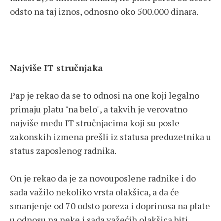
odsto na taj iznos, odnosno oko 500.000 dinara.
Najviše IT stručnjaka
Pap je rekao da se to odnosi na one koji legalno
primaju platu "na belo", a takvih je verovatno
najviše među IT stručnjacima koji su posle
zakonskih izmena prešli iz statusa preduzetnika u
status zaposlenog radnika.
On je rekao da je za novouposlene radnike i do
sada važilo nekoliko vrsta olakšica, a da će
smanjenje od 70 odsto poreza i doprinosa na plate
u odnosu na neke i sada važećih olakšica biti