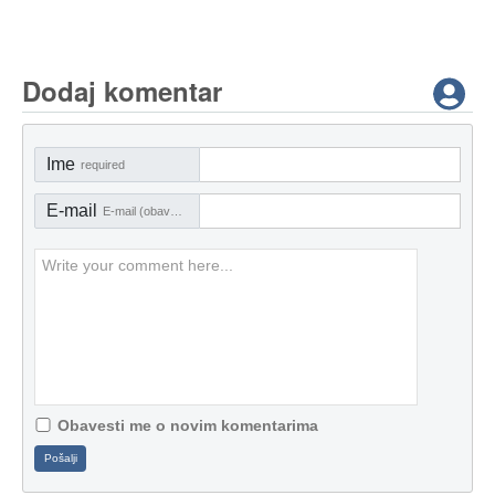
Dodaj komentar
Ime
required
E-mail
E-mail (obavezno)
Obavesti me o novim komentarima
Pošalji