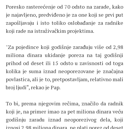
Poresko rasterećenje od 70 odsto na zarade, kako
je najavljeno, predviđeno je za one koji se prvi put
zapošljavaju i isto toliko oslobađanje za radnike
koji rade na istraživačkim projektima.
"Za pojedince koji godišnje zarađuju više od 2,98
miliona dinara ukidanje poreza na taj godišnji
prihod od deset ili 15 odsto u zavisnosti od toga
kolika je suma iznad neoporezovane je značajna
povlastica, ali je to, pretpostavljam, relativno mali
broj ljudi“, rekao je Pap.
To bi, prema njegovim rečima, značilo da radnik
koji je, na primer imao za pet miliona dinara veću
godišnju zaradu iznad neoporezivog dela, koji
iznosi 2,98 miliona dinara, ne plati porez od deset