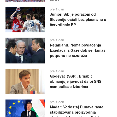
pre 1 dan
Juniori Srbije porazom od
Slovenije ostali bez plasmana u
četvrtfinale EP
pre 1 dan
Netanjahu: Nema povlačenja
Izraelaca iz Gaze dok se Hamas
potpuno ne razoruža
pre 1 dan
Gođevac (SSP): Brnabić
obmanjuje javnost da bi SNS
manipulisao izborima
pre 1 dan
Mađar: Vodostaj Dunava raste,
stabilizovana proizvodnja