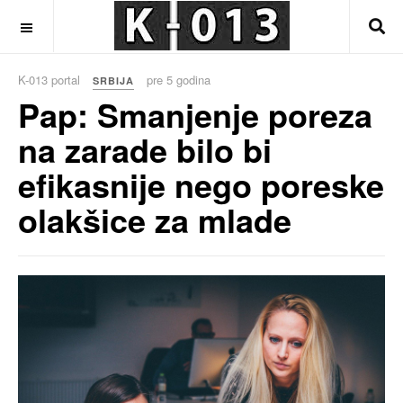
OFF CANVAS
K-013 portal
pre 5 godina
SRBIJA
Pap: Smanjenje poreza
na zarade bilo bi
efikasnije nego poreske
olakšice za mlade