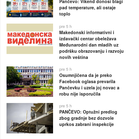
Pančevo: Vikend donosi blagi
pad temperature, ali ostaje
toplo
pre 5 h
Makedonski informativni i
izdavački centar obeležava
Međunarodni dan mladih uz
podršku obrazovanju i razvoju
novih veština
pre 5 h
Osumnjičena da je preko
Facebook oglasa prevarila
Pančevku i uzela joj novac a
robu nije isporučila
pre 5 h
PANČEVO: Optužni predlog
zbog gradnje bez dozvole
uprkos zabrani inspekcije