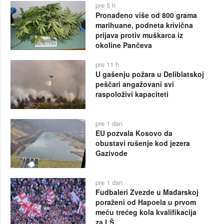
pre 5 h
Pronađeno više od 800 grama
marihuane, podneta krivična
prijava protiv muškarca iz
okoline Pančeva
pre 11 h
U gašenju požara u Deliblatskoj
peščari angažovani svi
raspoloživi kapaciteti
pre 1 dan
EU pozvala Kosovo da
obustavi rušenje kod jezera
Gazivode
pre 1 dan
Fudbaleri Zvezde u Mađarskoj
poraženi od Hapoela u prvom
meču trećeg kola kvalifikacija
za LŠ