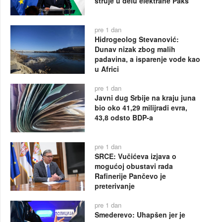
struje u delu elektrane Pakš
pre 1 dan
Hidrogeolog Stevanović:
Dunav nizak zbog malih
padavina, a isparenje vode kao
u Africi
pre 1 dan
Javni dug Srbije na kraju juna
bio oko 41,29 milijradi evra,
43,8 odsto BDP-a
pre 1 dan
SRCE: Vučićeva izjava o
mogućoj obustavi rada
Rafinerije Pančevo je
preterivanje
pre 1 dan
Smederevo: Uhapšen jer je