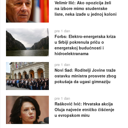
Velimir Ilić: Ako opozicija želi
na izbore mimo studentske
liste, neka izađe u jednoj koloni
pre 1 dan
Forbs: Elektro-energetska kriza
u Srbiji pokrenula priču o
energetskoj budućnosti i
hidroelektranama
pre 1 dan
Novi Sad: Roditelji Jovine traže
ostavku ministra prosvete zbog
pokušaja da ugasi gimnaziju
pre 1 dan
Rašković Ivić: Hrvatska akcija
Oluja najveće etničko čišćenje
u evropskom miru