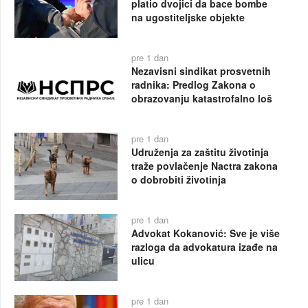
platio dvojici da bace bombe
na ugostiteljske objekte
pre 1 dan
Nezavisni sindikat prosvetnih
radnika: Predlog Zakona o
obrazovanju katastrofalno loš
pre 1 dan
Udruženja za zaštitu životinja
traže povlačenje Nactra zakona
o dobrobiti životinja
pre 1 dan
Advokat Kokanović: Sve je više
razloga da advokatura izađe na
ulicu
pre 1 dan