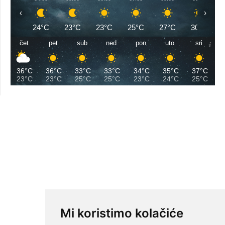
‹
›
24°C
23°C
23°C
25°C
27°C
30°C
čet
pet
sub
ned
pon
uto
sri
36°C
36°C
33°C
33°C
34°C
35°C
37°C
23°C
23°C
25°C
25°C
23°C
24°C
25°C
Mi koristimo kolačiće