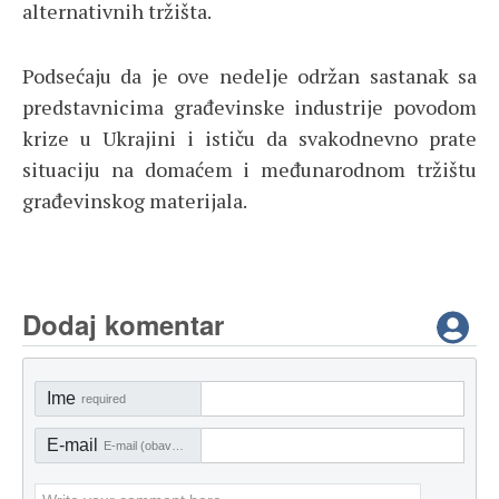
alternativnih tržišta.
Podsećaju da je ove nedelje održan sastanak sa
predstavnicima građevinske industrije povodom
krize u Ukrajini i ističu da svakodnevno prate
situaciju na domaćem i međunarodnom tržištu
građevinskog materijala.
Dodaj komentar
Ime
required
E-mail
E-mail (obavezno)