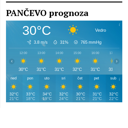
PANČEVO prognoza
30°C
Vedro
3.8 m/s
31%
765
mmHg
12:00
13:00
14:00
15:00
16:00
17:00
‹
›
30°C
31°C
31°C
32°C
31°C
31°C
ned
pon
uto
sri
čet
pet
sub
32°C
33°C
34°C
32°C
30°C
31°C
32°C
21°C
18°C
19°C
24°C
21°C
21°C
22°C