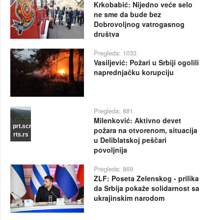
Krkobabić: Nijedno veće selo
ne sme da bude bez
Dobrovoljnog vatrogasnog
društva
Pregleda: 1033
Vasiljević: Požari u Srbiji ogolili
naprednjačku korupciju
Pregleda: 881
Milenković: Aktivno devet
prt.scr
požara na otvorenom, situacija
rts.rs
u Deliblatskoj peščari
povoljnija
Pregleda: 869
ZLF: Poseta Zelenskog - prilika
da Srbija pokaže solidarnost sa
ukrajinskim narodom