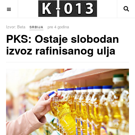
OFF CANVAS
Izvor: Beta
pre 4 godina
SRBIJA
PKS: Ostaje slobodan
izvoz rafinisanog ulja