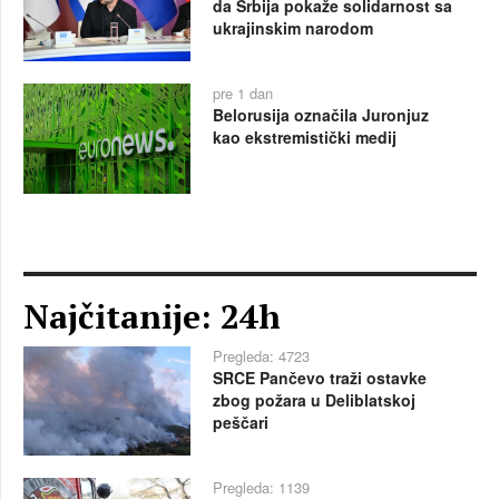
da Srbija pokaže solidarnost sa
ukrajinskim narodom
pre 1 dan
Belorusija označila Juronjuz
kao ekstremistički medij
Najčitanije: 24h
Pregleda: 4723
SRCE Pančevo traži ostavke
zbog požara u Deliblatskoj
peščari
Pregleda: 1139