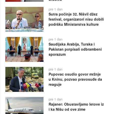
pre 1 dan
Sutra počinje 32. Nišvil džez
festival, organizatori nisu dobili
podršku Ministarstva kulture
pre 1 dan
Saudijska Arabija, Turska i
Pakistan potpisali odbrambeni
sporazum
pre 1 dan
Pupovac osudio govor mržnje
u Kninu, pozvao pravosuđe da
reaguje
pre 1 dan
Rajaner: Obustavljamo letove iz
i ka Nišu od ove zime