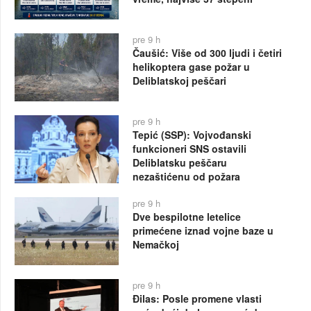
pre 9 h
Čaušić: Više od 300 ljudi i četiri
helikoptera gase požar u
Deliblatskoj peščari
pre 9 h
Tepić (SSP): Vojvođanski
funkcioneri SNS ostavili
Deliblatsku peščaru
nezaštićenu od požara
pre 9 h
Dve bespilotne letelice
primećene iznad vojne baze u
Nemačkoj
pre 9 h
Đilas: Posle promene vlasti