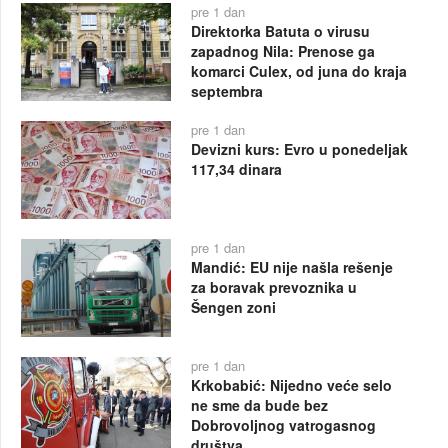
pre 1 dan
Direktorka Batuta o virusu
zapadnog Nila: Prenose ga
komarci Culex, od juna do kraja
septembra
pre 1 dan
Devizni kurs: Evro u ponedeljak
117,34 dinara
pre 1 dan
Mandić: EU nije našla rešenje
za boravak prevoznika u
Šengen zoni
pre 1 dan
Krkobabić: Nijedno veće selo
ne sme da bude bez
Dobrovoljnog vatrogasnog
društva