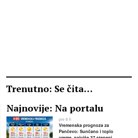
Trenutno: Se čita...
Najnovije: Na portalu
pre 8 h
Vremenska prognoza za
Pančevo: Sunčano i toplo
vreme, najviše 37 stepeni