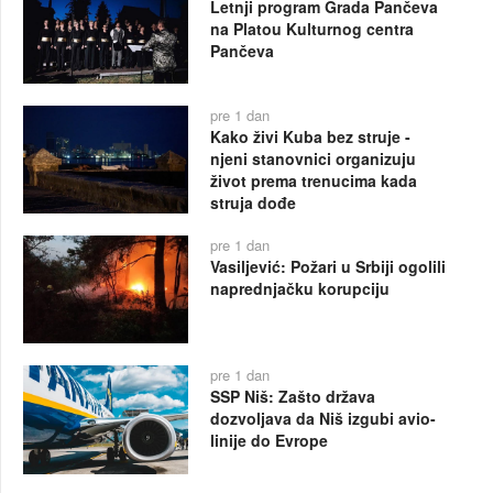
Letnji program Grada Pančeva
na Platou Kulturnog centra
Pančeva
pre 1 dan
Kako živi Kuba bez struje -
njeni stanovnici organizuju
život prema trenucima kada
struja dođe
pre 1 dan
Vasiljević: Požari u Srbiji ogolili
naprednjačku korupciju
pre 1 dan
SSP Niš: Zašto država
dozvoljava da Niš izgubi avio-
linije do Evrope