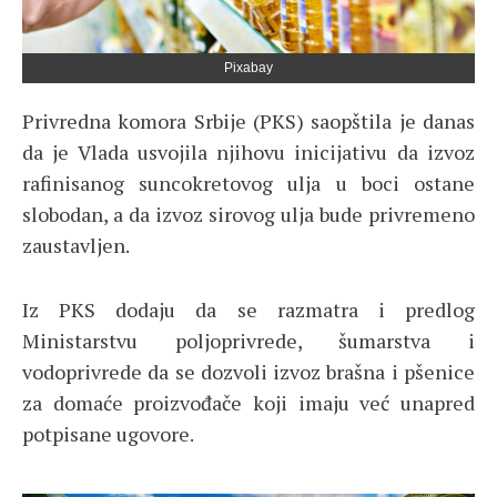
Pixabay
Privredna komora Srbije (PKS) saopštila je danas
da je Vlada usvojila njihovu inicijativu da izvoz
rafinisanog suncokretovog ulja u boci ostane
slobodan, a da izvoz sirovog ulja bude privremeno
zaustavljen.
Iz PKS dodaju da se razmatra i predlog
Ministarstvu poljoprivrede, šumarstva i
vodoprivrede da se dozvoli izvoz brašna i pšenice
za domaće proizvođače koji imaju već unapred
potpisane ugovore.