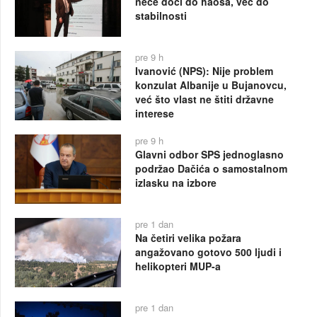
neće doći do haosa, već do
stabilnosti
pre 9 h
Ivanović (NPS): Nije problem
konzulat Albanije u Bujanovcu,
već što vlast ne štiti državne
interese
pre 9 h
Glavni odbor SPS jednoglasno
podržao Dačića o samostalnom
izlasku na izbore
pre 1 dan
Na četiri velika požara
angažovano gotovo 500 ljudi i
helikopteri MUP-a
pre 1 dan