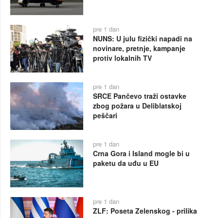
pre 1 dan
NUNS: U julu fizički napadi na
novinare, pretnje, kampanje
protiv lokalnih TV
pre 1 dan
SRCE Pančevo traži ostavke
zbog požara u Deliblatskoj
peščari
pre 1 dan
Crna Gora i Island mogle bi u
paketu da uđu u EU
pre 1 dan
ZLF: Poseta Zelenskog - prilika