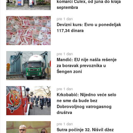
komarci Culex, od juna do kraja
septembra
pre 1 dan
Devizni kurs: Evro u ponedeljak
117,34 dinara
pre 1 dan
Mandić: EU nije našla rešenje
za boravak prevoznika u
Šengen zoni
pre 1 dan
Krkobabić: Nijedno veće selo
ne sme da bude bez
Dobrovoljnog vatrogasnog
društva
pre 1 dan
Sutra počinje 32. Nišvil džez