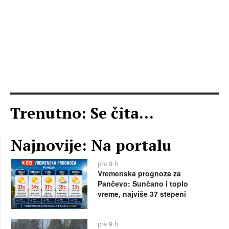
Trenutno: Se čita...
Najnovije: Na portalu
pre 9 h
Vremenska prognoza za
Pančevo: Sunčano i toplo
vreme, najviše 37 stepeni
pre 9 h