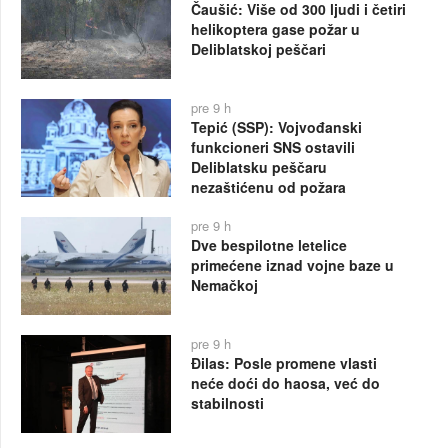
Čaušić: Više od 300 ljudi i četiri
helikoptera gase požar u
Deliblatskoj peščari
pre 9 h
Tepić (SSP): Vojvođanski
funkcioneri SNS ostavili
Deliblatsku peščaru
nezaštićenu od požara
pre 9 h
Dve bespilotne letelice
primećene iznad vojne baze u
Nemačkoj
pre 9 h
Đilas: Posle promene vlasti
neće doći do haosa, već do
stabilnosti