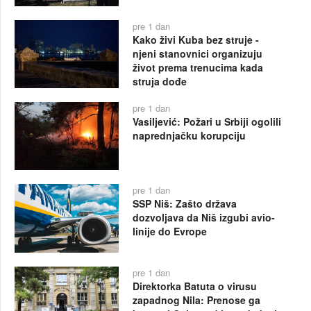
pre 1 dan
Kako živi Kuba bez struje -
njeni stanovnici organizuju
život prema trenucima kada
struja dođe
pre 1 dan
Vasiljević: Požari u Srbiji ogolili
naprednjačku korupciju
pre 1 dan
SSP Niš: Zašto država
dozvoljava da Niš izgubi avio-
linije do Evrope
pre 1 dan
Direktorka Batuta o virusu
zapadnog Nila: Prenose ga