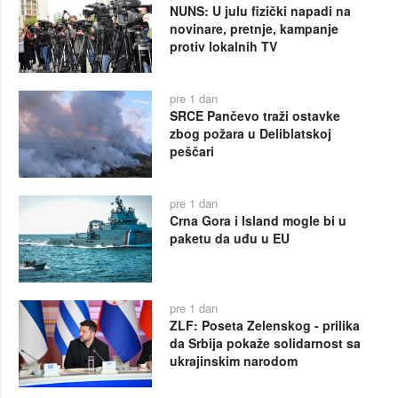
NUNS: U julu fizički napadi na
novinare, pretnje, kampanje
protiv lokalnih TV
pre 1 dan
SRCE Pančevo traži ostavke
zbog požara u Deliblatskoj
peščari
pre 1 dan
Crna Gora i Island mogle bi u
paketu da uđu u EU
pre 1 dan
ZLF: Poseta Zelenskog - prilika
da Srbija pokaže solidarnost sa
ukrajinskim narodom