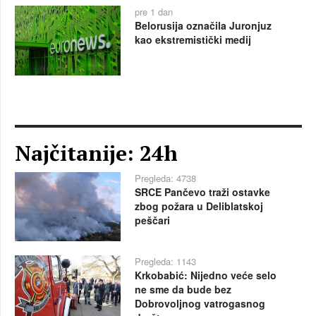
pre 1 dan
Belorusija označila Juronjuz
kao ekstremistički medij
Najčitanije: 24h
Pregleda: 4738
SRCE Pančevo traži ostavke
zbog požara u Deliblatskoj
peščari
Pregleda: 1143
Krkobabić: Nijedno veće selo
ne sme da bude bez
Dobrovoljnog vatrogasnog