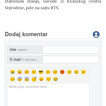
stabilnom stanju, navode iz Kliničkog centra
Vojvodine, piše na sajtu RTS.
Dodaj komentar
Ime
required
E-mail
E-mail (obavezno)