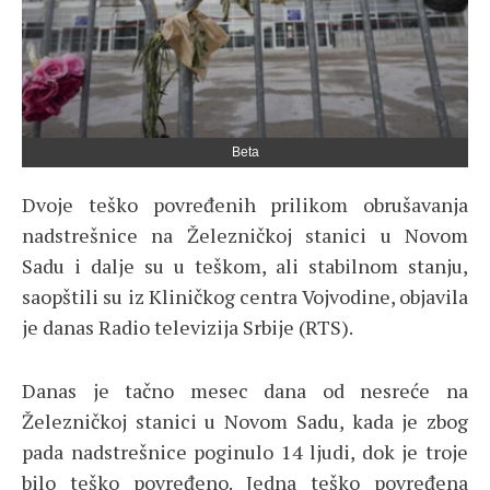
Beta
Dvoje teško povređenih prilikom obrušavanja
nadstrešnice na Železničkoj stanici u Novom
Sadu i dalje su u teškom, ali stabilnom stanju,
saopštili su iz Kliničkog centra Vojvodine, objavila
je danas Radio televizija Srbije (RTS).
Danas je tačno mesec dana od nesreće na
Železničkoj stanici u Novom Sadu, kada je zbog
pada nadstrešnice poginulo 14 ljudi, dok je troje
bilo teško povređeno. Jedna teško povređena