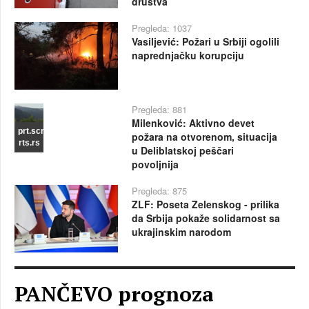
društva
Pregleda: 1037
Vasiljević: Požari u Srbiji ogolili
naprednjačku korupciju
Pregleda: 881
Milenković: Aktivno devet
prt.scr
požara na otvorenom, situacija
rts.rs
u Deliblatskoj peščari
povoljnija
Pregleda: 875
ZLF: Poseta Zelenskog - prilika
da Srbija pokaže solidarnost sa
ukrajinskim narodom
PANČEVO prognoza