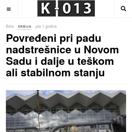
OFF CANVAS
Beta
pre 1 godina
SRBIJA
Povređeni pri padu
nadstrešnice u Novom
Sadu i dalje u teškom
ali stabilnom stanju