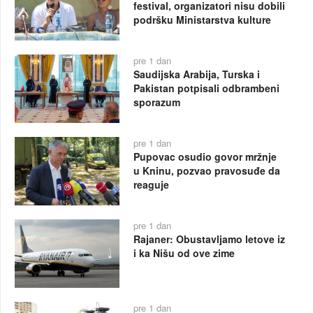
festival, organizatori nisu dobili
podršku Ministarstva kulture
pre 1 dan
Saudijska Arabija, Turska i
Pakistan potpisali odbrambeni
sporazum
pre 1 dan
Pupovac osudio govor mržnje
u Kninu, pozvao pravosuđe da
reaguje
pre 1 dan
Rajaner: Obustavljamo letove iz
i ka Nišu od ove zime
pre 1 dan