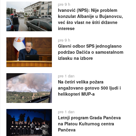
pre 9 h
Ivanović (NPS): Nije problem
konzulat Albanije u Bujanovcu,
već što vlast ne štiti državne
interese
pre 9 h
Glavni odbor SPS jednoglasno
podržao Dačića o samostalnom
izlasku na izbore
pre 1 dan
Na četiri velika požara
angažovano gotovo 500 ljudi i
helikopteri MUP-a
pre 1 dan
Letnji program Grada Pančeva
na Platou Kulturnog centra
Pančeva