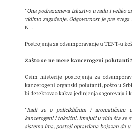
"
Ona podrazumeva iskustvo u radu i veliko zn
vidimo zagađenje. Odgovornost je pre svega n
N1.
Postrojenja za odsumporavanje u TENT-u košt
Zašto se ne mere kancerogeni polutanti
Osim misterije postrojenja za odsumporava
kancerogeni organski polutanti, pošto u Srb
bi detektovao kakva jedinjenja sagorevaju i k
"
Radi se o policikličnim i aromatičnim u
kancerogeni i toksični. Imajući u vidu šta se 
sistema ima, postoji opravdana bojazan da u