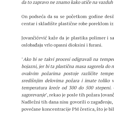
da to zapravo ne znamo kako utiče na vazduh 
On podseća da su se početkom godine desila
centar i skladište plastične robe poreklom iz
Jovančićević kaže da je plastika polimer i
oslobađaju vrlo opasni dioksini i furani.
"
Ako bi se takvi procesi odigravali na temper
bojazni, jer bi ta plastična masa sagorela do 
ovakvim požarima postoje različite temp
središnjim delovima požara i imate toliko 
temperatura kreće od 300 do 500 stepeni. 
sagorevanje
", rekao je posle tih požara Jovan
Nadležni tih dana nisu govorili o zagađenju, 
povećane koncentracije PM čestica, što je bil