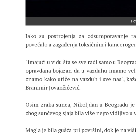
Fo
Iako su postrojenja za odsumporavanje r
povećalo a zagađenja toksičnim i kancerogeni
"Imajući u vidu šta se sve radi samo u Beogra
opravdana bojazan da u vazduhu imamo velik
znamo kako utiče na vazduh i sve nas", ka
Branimir Jovančićević.
Osim zraka sunca, Nikoljdan u Beogradu je 
zbog sunčevog sjaja bila više nego vidljivo u
Magla je bila gušća pri površini, dok je na vi