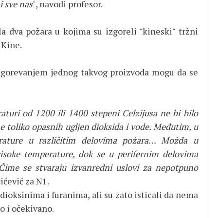
i sve nas
", navodi profesor.
 dva požara u kojima su izgoreli "kineski" tržni
 Kine.
 sagorevanjem jednog takvog proizvoda mogu da se
aturi od 1200 ili 1400 stepeni Celzijusa ne bi bilo
ne toliko opasnih ugljen dioksida i vode. Međutim, u
erature u različitim delovima požara… Možda u
visoke temperature, dok se u perifernim delovima
Čime se stvaraju izvanredni uslovi za nepotpuno
čićević za N1.
dioksinima i furanima, ali su zato isticali da nema
o i očekivano.