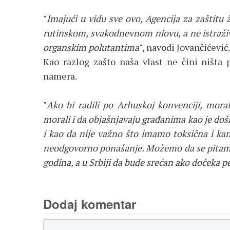
"
Imajući u vidu sve ovo, Agencija za zaštitu
rutinskom, svakodnevnom niovu, a ne istraž
organskim polutantima
", navodi Jovančićević.
Kao razlog zašto naša vlast ne čini ništa
namera.
"
Ako bi radili po Arhuskoj konvenciji, moral
morali i da objašnjavaju građanima kao je doš
i kao da nije važno što imamo toksična i ka
neodgovorno ponašanje. Možemo da se pitamo
godina, a u Srbiji da bude srećan ako dočeka p
Dodaj komentar