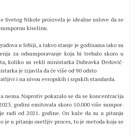
le Svetog Nikole proizvela je idealne uslove da se
u sumpornu kiselinu.
gradova u Srbiji, a takvo stanje je godinama iako su
enja za odsumporavanje koja bi trebalo skoro u
ta, koliko su rekli ministarka Dubravka Đedović-
starka je izjavila da će više od 90 odsto
tljivi i na nivou evropskih i srpskih standarda.
ata nema. Naprotiv pokazalo se da se koncentracija
 2023. godini emitovala skoro 10.000 više sumpor-
je radi od 2021. godine. On kaže da su u pitanju
o je u pitanju osetljiv proces, to je metoda koja se