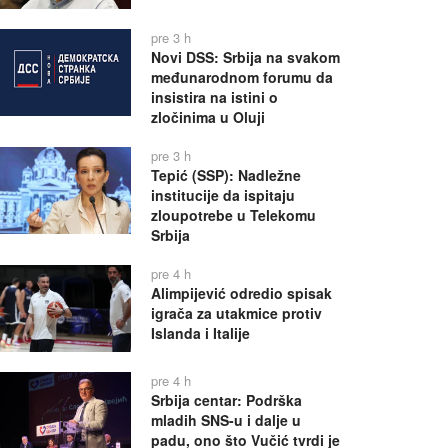
pre 3 h
Novi DSS: Srbija na svakom
međunarodnom forumu da
insistira na istini o
zločinima u Oluji
pre 3 h
Tepić (SSP): Nadležne
institucije da ispitaju
zloupotrebe u Telekomu
Srbija
pre 4 h
Alimpijević odredio spisak
igrača za utakmice protiv
Islanda i Italije
pre 4 h
Srbija centar: Podrška
mladih SNS-u i dalje u
padu, ono što Vučić tvrdi je