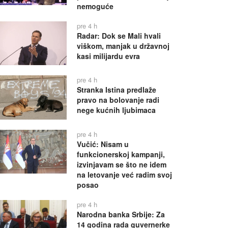
nemoguće
pre 4 h
Radar: Dok se Mali hvali
viškom, manjak u državnoj
kasi milijardu evra
pre 4 h
Stranka Istina predlaže
pravo na bolovanje radi
nege kućnih ljubimaca
pre 4 h
Vučić: Nisam u
funkcionerskoj kampanji,
izvinjavam se što ne idem
na letovanje već radim svoj
posao
pre 4 h
Narodna banka Srbije: Za
14 godina rada guvernerke