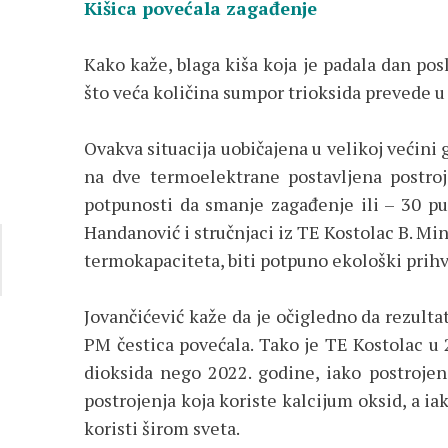
Kišica povećala zagađenje
Kako kaže, blaga kiša koja je padala dan pos
što veća količina sumpor trioksida prevede 
Ovakva situacija uobičajena u velikoj većini 
na dve termoelektrane postavljena postroj
potpunosti da smanje zagađenje ili – 30 pu
Handanović i stručnjaci iz TE Kostolac B. Mini
termokapaciteta, biti potpuno ekološki prihva
Jovančićević kaže da je očigledno da rezult
PM čestica povećala. Tako je TE Kostolac u
dioksida nego 2022. godine, iako postrojen
postrojenja koja koriste kalcijum oksid, a iak
koristi širom sveta.