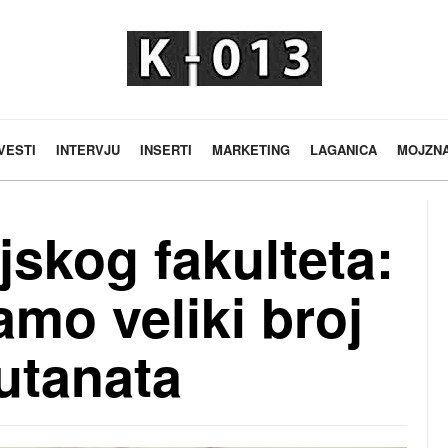
VESTI
INTERVJU
INSERTI
MARKETING
LAGANICA
MOJZN
jskog fakulteta:
mo veliki broj
utanata