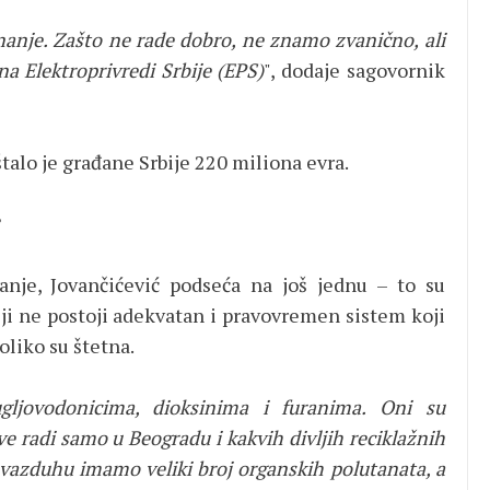
anje. Zašto ne rade dobro, ne znamo zvanično, ali
a Elektroprivredi Srbije (EPS)
", dodaje sagovornik
alo je građane Srbije 220 miliona evra.
?
nje, Jovančićević podseća na još jednu – to su
iji ne postoji adekvatan i pravovremen sistem koji
oliko su štetna.
gljovodonicima, dioksinima i furanima. Oni su
sve radi samo u Beogradu i kakvih divljih reciklažnih
 vazduhu imamo veliki broj organskih polutanata, a