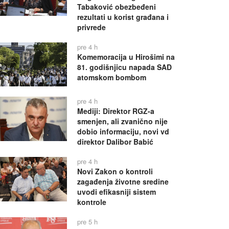
Tabaković obezbeđeni
rezultati u korist građana i
privrede
pre 4 h
Komemoracija u Hirošimi na
81. godišnjicu napada SAD
atomskom bombom
pre 4 h
Mediji: Direktor RGZ-a
smenjen, ali zvanično nije
dobio informaciju, novi vd
direktor Dalibor Babić
pre 4 h
Novi Zakon o kontroli
zagađenja životne sredine
uvodi efikasniji sistem
kontrole
pre 5 h