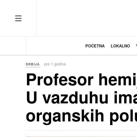
OFF CANVAS
POČETNA
LOKALNO
pre 1 godina
SRBIJA
Profesor hemi
U vazduhu ima
organskih pol