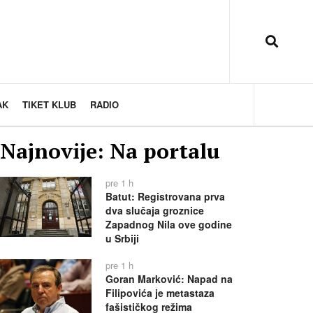
AK
TIKET KLUB
RADIO
Najnovije: Na portalu
pre 1 h
Batut: Registrovana prva
dva slučaja groznice
Zapadnog Nila ove godine
u Srbiji
pre 1 h
Goran Marković: Napad na
Filipovića je metastaza
fašističkog režima