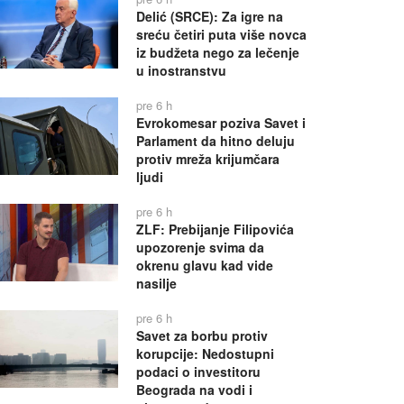
Delić (SRCE): Za igre na
sreću četiri puta više novca
iz budžeta nego za lečenje
u inostranstvu
pre 6 h
Evrokomesar poziva Savet i
Parlament da hitno deluju
protiv mreža krijumčara
ljudi
pre 6 h
ZLF: Prebijanje Filipovića
upozorenje svima da
okrenu glavu kad vide
nasilje
pre 6 h
Savet za borbu protiv
korupcije: Nedostupni
podaci o investitoru
Beograda na vodi i