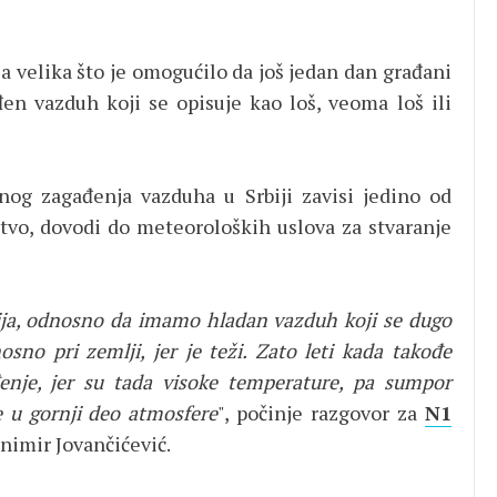
ila velika što je omogućilo da još jedan dan građani
n vazduh koji se opisuje kao loš, veoma loš ili
nog zagađenja vazduha u Srbiji zavisi jedino od
stvo, dovodi do meteoroloških uslova za stvaranje
ija, odnosno da imamo hladan vazduh koji se dugo
no pri zemlji, jer je teži. Zato leti kada takođe
je, jer su tada visoke temperature, pa sumpor
e u gornji deo atmosfere
", počinje razgovor za
N1
nimir Jovančićević.