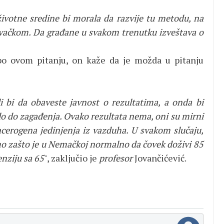
 životne sredine bi morala da razvije tu metodu, na
ivačkom. Da građane u svakom trenutku izveštava o
 po ovom pitanju, on kaže da je možda u pitanju
i bi da obaveste javnost o rezultatima, a onda bi
lo do zagađenja. Ovako rezultata nema, oni su mirni
ncerogena jedinjenja iz vazduha. U svakom slučaju,
 zašto je u Nemačkoj normalno da čovek doživi 85
enziju sa 65
", zaključio je
profesor
Jovančićević.