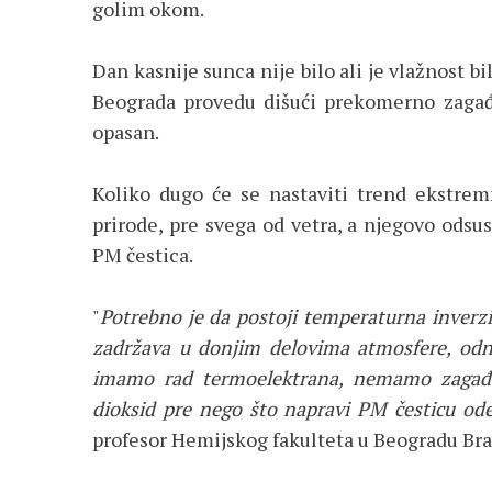
golim okom.
Dan kasnije sunca nije bilo ali je vlažnost b
Beograda provedu dišući prekomerno zagađe
opasan.
Koliko dugo će se nastaviti trend ekstrem
prirode, pre svega od vetra, a njegovo odsu
PM čestica.
"
Potrebno je da postoji temperaturna inverz
zadržava u donjim delovima atmosfere, odnos
imamo rad termoelektrana, nemamo zagađen
dioksid pre nego što napravi PM česticu od
profesor Hemijskog fakulteta u Beogradu Bra