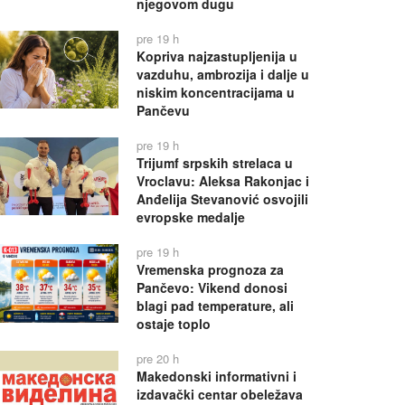
njegovom dugu
pre 19 h
Kopriva najzastupljenija u
vazduhu, ambrozija i dalje u
niskim koncentracijama u
Pančevu
pre 19 h
Trijumf srpskih strelaca u
Vroclavu: Aleksa Rakonjac i
Anđelija Stevanović osvojili
evropske medalje
pre 19 h
Vremenska prognoza za
Pančevo: Vikend donosi
blagi pad temperature, ali
ostaje toplo
pre 20 h
Makedonski informativni i
izdavački centar obeležava