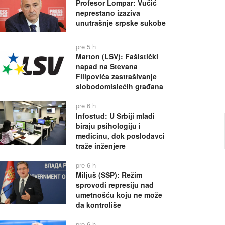
Profesor Lompar: Vučić
neprestano izaziva
unutrašnje srpske sukobe
pre 5 h
Marton (LSV): Fašistički
napad na Stevana
Filipovića zastrašivanje
slobodomislećih građana
pre 6 h
Infostud: U Srbiji mladi
biraju psihologiju i
medicinu, dok poslodavci
traže inženjere
pre 6 h
Miljuš (SSP): Režim
sprovodi represiju nad
umetnošću koju ne može
da kontroliše
pre 6 h