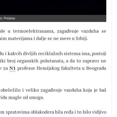
to: Pixabay
ade u termoelektranama, zagađenje vazduha se
m materijama i dalje se ne mere u Srbiji.
du i kakvih divljih reciklažnih sistema ima, postoji
i broj organskih polutanata, a da to zapravo ne
že za
N1
profesor Hemijskog fakulteta u Beogradu
obeležilo i veliko zagađenje vazduha koja je baš
 vidu magle od smoga.
šim spratovima oblakodera bila ređa i to bilo vidjivo