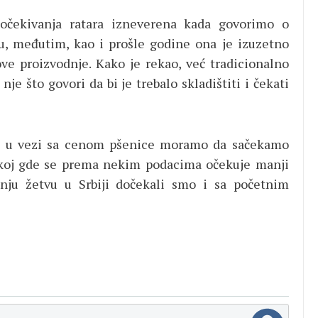
 očekivanja ratara izneverena kаda govorimo o
nu, međutim, kao i prošle godine ona je izuzetno
ove proizvodnje. Kako je rekao, već tradicionalno
je što govori da bi je trebalo skladištiti i čekati
zu u vezi sa cenom pšenice moramo da sačekamo
uskoj gde se prema nekim podacima očekuje manji
nju žetvu u Srbiji dočekali smo i sa početnim