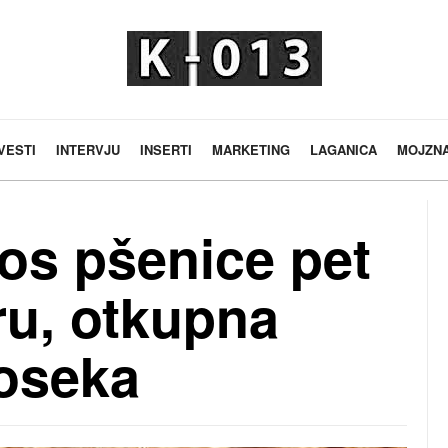
VESTI
INTERVJU
INSERTI
MARKETING
LAGANICA
MOJZN
os pšenice pet
ru, otkupna
oseka