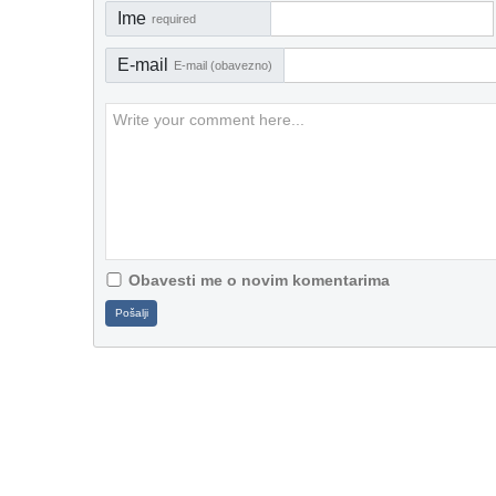
Ime
required
E-mail
E-mail (obavezno)
Obavesti me o novim komentarima
Pošalji