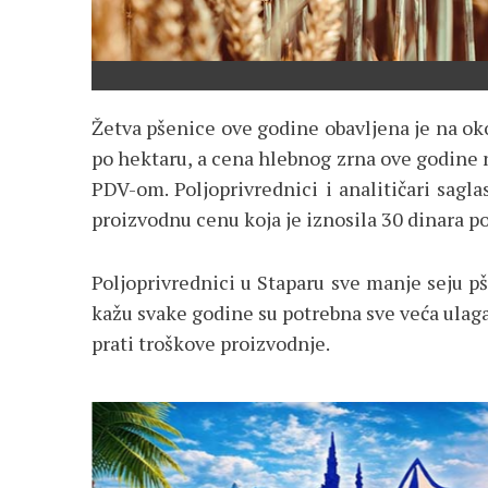
Žetva pšenice ove godine obavljena je na ok
po hektaru, a cena hlebnog zrna ove godine 
PDV-om. Poljoprivrednici i analitičari sagl
proizvodnu cenu koja je iznosila 30 dinara p
Poljoprivrednici u Staparu sve manje seju pš
kažu svake godine su potrebna sve veća ulaga
prati troškove proizvodnje.