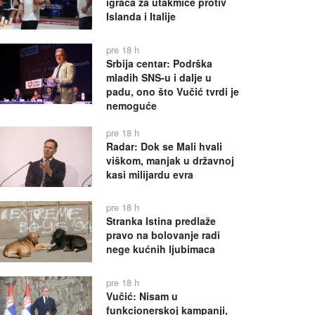
igrača za utakmice protiv
Islanda i Italije
pre 18 h
Srbija centar: Podrška
mladih SNS-u i dalje u
padu, ono što Vučić tvrdi je
nemoguće
pre 18 h
Radar: Dok se Mali hvali
viškom, manjak u državnoj
kasi milijardu evra
pre 18 h
Stranka Istina predlaže
pravo na bolovanje radi
nege kućnih ljubimaca
pre 18 h
Vučić: Nisam u
funkcionerskoj kampanji,