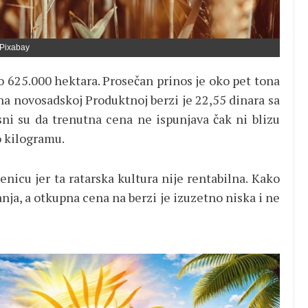
Pixabay
o 625.000 hektara. Prosečan prinos je oko pet tona
na novosadskoj Produktnoj berzi je 22,55 dinara sa
asni su da trenutna cena ne ispunjava čak ni blizu
o kilogramu.
enicu jer ta ratarska kultura nije rentabilna. Kako
nja, a otkupna cena na berzi je izuzetno niska i ne