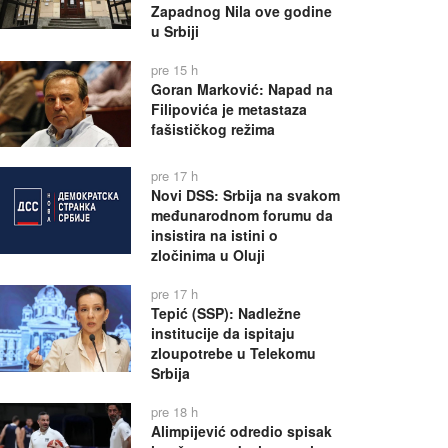
Zapadnog Nila ove godine
u Srbiji
pre 15 h
Goran Marković: Napad na
Filipovića je metastaza
fašističkog režima
pre 17 h
Novi DSS: Srbija na svakom
međunarodnom forumu da
insistira na istini o
zločinima u Oluji
pre 17 h
Tepić (SSP): Nadležne
institucije da ispitaju
zloupotrebe u Telekomu
Srbija
pre 18 h
Alimpijević odredio spisak