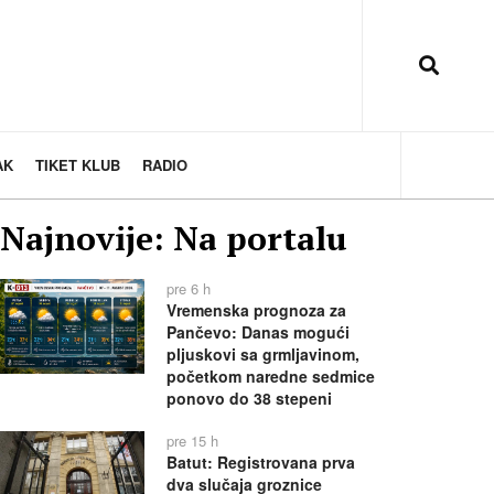
AK
TIKET KLUB
RADIO
Najnovije: Na portalu
pre 6 h
Vremenska prognoza za
Pančevo: Danas mogući
pljuskovi sa grmljavinom,
početkom naredne sedmice
ponovo do 38 stepeni
pre 15 h
Batut: Registrovana prva
dva slučaja groznice