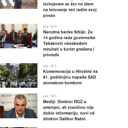
izvinjavam se što ne idem
na letovanje već radim svoj
posao
pre 18 h
Narodna banka Srbije: Za
14 godina rada guvernerke
Tabaković obezbeđeni
rezultati u korist građana i
privrede
pre 18 h
Komemoracija u Hirošimi na
81. godišnjicu napada SAD
atomskom bombom
pre 18 h
Mediji: Direktor RGZ-a
smenjen, ali zvanično nije
dobio informaciju, novi vd
direktor Dalibor Babić