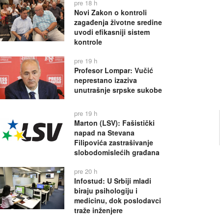
pre 18 h
Novi Zakon o kontroli
zagađenja životne sredine
uvodi efikasniji sistem
kontrole
pre 19 h
Profesor Lompar: Vučić
neprestano izaziva
unutrašnje srpske sukobe
pre 19 h
Marton (LSV): Fašistički
napad na Stevana
Filipovića zastrašivanje
slobodomislećih građana
pre 20 h
Infostud: U Srbiji mladi
biraju psihologiju i
medicinu, dok poslodavci
traže inženjere