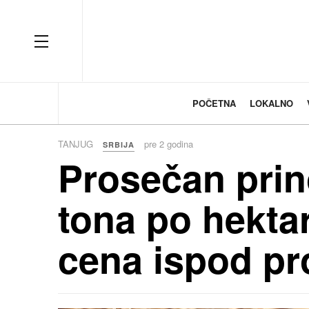
OFF CANVAS
POČETNA
LOKALNO
TANJUG
pre 2 godina
SRBIJA
Prosečan prin
tona po hekta
cena ispod pr