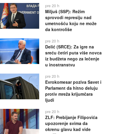
pre 20 h
Miljuš (SSP): Režim
sprovodi represiju nad
umetnošću koju ne može
da kontroliše
pre 20 h
Delić (SRCE): Za igre na
sreću četiri puta više novca
iz budžeta nego za lečenje
u inostranstvu
pre 20 h
Evrokomesar poziva Savet i
Parlament da hitno deluju
protiv mreža krijumčara
ljudi
pre 20 h
ZLF: Prebijanje Filipovića
upozorenje svima da
okrenu glavu kad vide