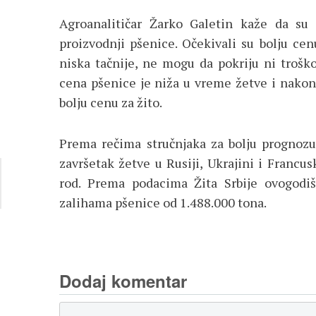
Аgroanalitičar Žarko Galetin kaže da su
proizvodnji pšenice. Očekivali su bolju ce
niska tačnije, ne mogu da pokriju ni trošk
cena pšenice je niža u vreme žetve i nakon n
bolju cenu za žito.
Prema rečima stručnjaka za bolju progno
završetak žetve u Rusiji, Ukrajini i Franc
rod. Prema podacima Žita Srbije ovogodiš
zalihama pšenice od 1.488.000 tona.
Dodaj komentar