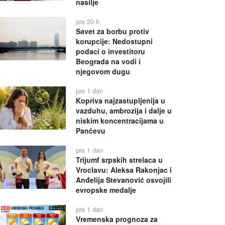
nasilje
pre 20 h
Savet za borbu protiv
korupcije: Nedostupni
podaci o investitoru
Beograda na vodi i
njegovom dugu
pre 1 dan
Kopriva najzastupljenija u
vazduhu, ambrozija i dalje u
niskim koncentracijama u
Pančevu
pre 1 dan
Trijumf srpskih strelaca u
Vroclavu: Aleksa Rakonjac i
Anđelija Stevanović osvojili
evropske medalje
pre 1 dan
Vremenska prognoza za