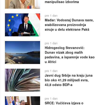
manipulisao izborima
pre 1 dan
Mađar: Vodostaj Dunava raste,
stabilizovana proizvodnja
struje u delu elektrane Pakš
pre 1 dan
Hidrogeolog Stevanović:
Dunav nizak zbog malih
padavina, a isparenje vode kao
u Africi
pre 1 dan
Javni dug Srbije na kraju juna
bio oko 41,29 milijradi evra,
43,8 odsto BDP-a
pre 1 dan
SRCE: Vučićeva izjava o