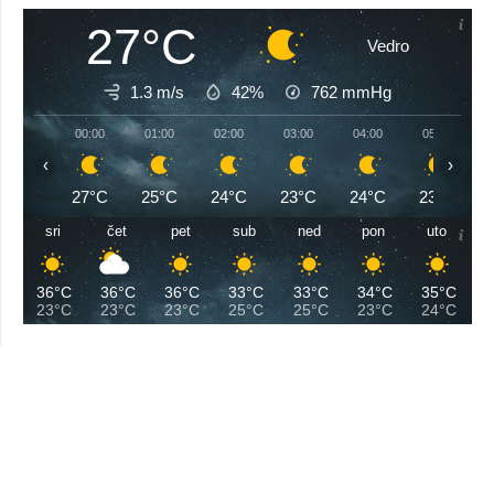
27°C
Vedro
1.3 m/s
42%
762
mmHg
00:00
01:00
02:00
03:00
04:00
05:00
‹
›
27°C
25°C
24°C
23°C
24°C
23°C
sri
čet
pet
sub
ned
pon
uto
36°C
36°C
36°C
33°C
33°C
34°C
35°C
23°C
23°C
23°C
25°C
25°C
23°C
24°C