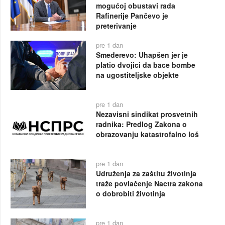
mogućoj obustavi rada
Rafinerije Pančevo je
preterivanje
pre 1 dan
Smederevo: Uhapšen jer je
platio dvojici da bace bombe
na ugostiteljske objekte
pre 1 dan
Nezavisni sindikat prosvetnih
radnika: Predlog Zakona o
obrazovanju katastrofalno loš
pre 1 dan
Udruženja za zaštitu životinja
traže povlačenje Nactra zakona
o dobrobiti životinja
pre 1 dan