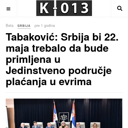
OFF CANVAS
Beta
pre 1 godina
SRBIJA
Tabaković: Srbija bi 22.
maja trebalo da bude
primljena u
Jedinstveno područje
plaćanja u evrima