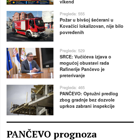
vikend
Pregleda: 555
Požar u bivšoj šećerani u
Kovačici lokalizovan, nije bilo
povređenih
Pregleda: 529
SRCE: Vučićeva izjava o
mogućoj obustavi rada
Rafinerije Pančevo je
preterivanje
Pregleda: 465
PANČEVO: Optužni predlog
zbog gradnje bez dozvole
uprkos zabrani inspekcije
PANČEVO prognoza