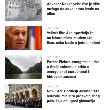
Advokat Kokanović: Sve je više
razloga da advokatura izađe na
ulicu
pre 1 dan
Velimir Ilić: Ako opozicija želi
na izbore mimo studentske
liste, neka izađe u jednoj koloni
pre 1 dan
Forbs: Elektro-energetska kriza
u Srbiji pokrenula priču o
energetskoj budućnosti i
hidroelektranama
pre 1 dan
Novi Sad: Roditelji Jovine traže
ostavku ministra prosvete zbog
pokušaja da ugasi gimnaziju