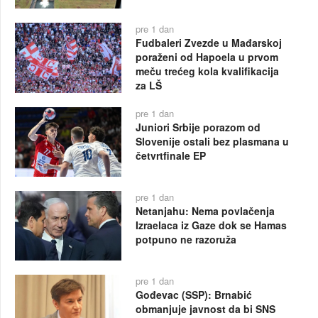
pre 1 dan
Fudbaleri Zvezde u Mađarskoj
poraženi od Hapoela u prvom
meču trećeg kola kvalifikacija
za LŠ
pre 1 dan
Juniori Srbije porazom od
Slovenije ostali bez plasmana u
četvrtfinale EP
pre 1 dan
Netanjahu: Nema povlačenja
Izraelaca iz Gaze dok se Hamas
potpuno ne razoruža
pre 1 dan
Gođevac (SSP): Brnabić
obmanjuje javnost da bi SNS