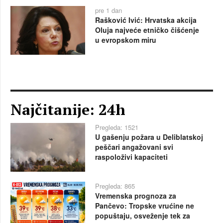
pre 1 dan
Rašković Ivić: Hrvatska akcija
Oluja najveće etničko čišćenje
u evropskom miru
Najčitanije: 24h
Pregleda: 1521
U gašenju požara u Deliblatskoj
peščari angažovani svi
raspoloživi kapaciteti
Pregleda: 865
Vremenska prognoza za
Pančevo: Tropske vrućine ne
popuštaju, osveženje tek za