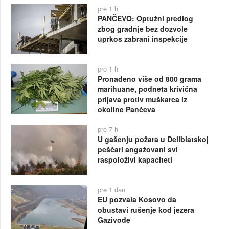
pre 1 h
PANČEVO: Optužni predlog
zbog gradnje bez dozvole
uprkos zabrani inspekcije
pre 1 h
Pronađeno više od 800 grama
marihuane, podneta krivična
prijava protiv muškarca iz
okoline Pančeva
pre 7 h
U gašenju požara u Deliblatskoj
peščari angažovani svi
raspoloživi kapaciteti
pre 1 dan
EU pozvala Kosovo da
obustavi rušenje kod jezera
Gazivode