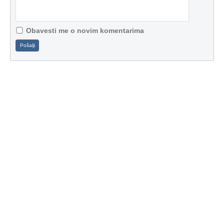
Obavesti me o novim komentarima
Pošalji