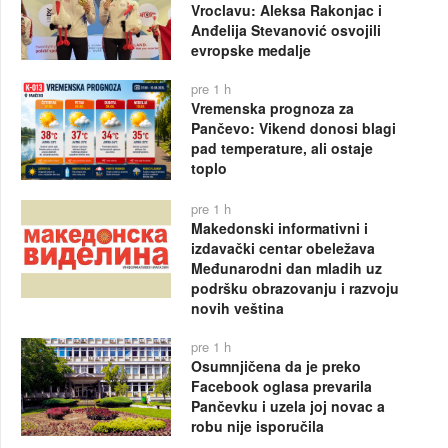
Vroclavu: Aleksa Rakonjac i
Anđelija Stevanović osvojili
evropske medalje
pre 1 h
Vremenska prognoza za
Pančevo: Vikend donosi blagi
pad temperature, ali ostaje
toplo
pre 1 h
Makedonski informativni i
izdavački centar obeležava
Međunarodni dan mladih uz
podršku obrazovanju i razvoju
novih veština
pre 1 h
Osumnjičena da je preko
Facebook oglasa prevarila
Pančevku i uzela joj novac a
robu nije isporučila