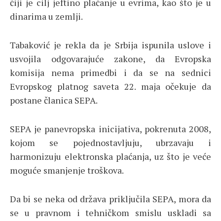
čiji je cilj jeftino plaćanje u evrima, kao što je u
dinarima u zemlji.
Tabaković je rekla da je Srbija ispunila uslove i
usvojila odgovarajuće zakone, da Evropska
komisija nema primedbi i da se na sednici
Evropskog platnog saveta 22. maja očekuje da
postane članica SEPA.
SEPA je panevropska inicijativa, pokrenuta 2008,
kojom se pojednostavljuju, ubrzavaju i
harmonizuju elektronska plaćanja, uz što je veće
moguće smanjenje troškova.
Da bi se neka od država priključila SEPA, mora da
se u pravnom i tehničkom smislu uskladi sa