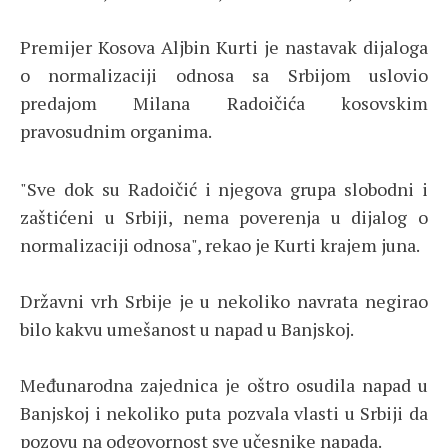
Premijer Kosova Aljbin Kurti je nastavak dijaloga
o normalizaciji odnosa sa Srbijom uslovio
predajom Milana Radoičića kosovskim
pravosudnim organima.
"Sve dok su Radoičić i njegova grupa slobodni i
zaštićeni u Srbiji, nema poverenja u dijalog o
normalizaciji odnosa", rekao je Kurti krajem juna.
Državni vrh Srbije je u nekoliko navrata negirao
bilo kakvu umešanost u napad u Banjskoj.
Međunarodna zajednica je oštro osudila napad u
Banjskoj i nekoliko puta pozvala vlasti u Srbiji da
pozovu na odgovornost sve učesnike napada.