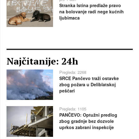
Stranka Istina predlaže pravo
na bolovanje radi nege kućnih
ljubimaca
Najčitanije: 24h
Pregleda: 2268
SRCE Pančevo traži ostavke
zbog požara u Deliblatskoj
peščari
Pregleda: 1105
PANČEVO: Optužni predlog
zbog gradnje bez dozvole
uprkos zabrani inspekcije