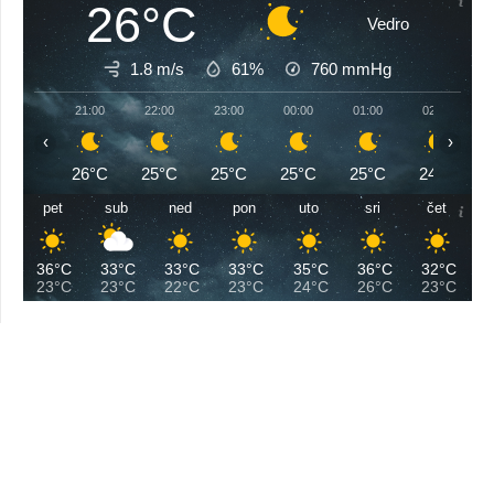
26°C
Vedro
1.8 m/s
61%
760
mmHg
21:00
22:00
23:00
00:00
01:00
02:00
‹
›
26°C
25°C
25°C
25°C
25°C
24°C
pet
sub
ned
pon
uto
sri
čet
36°C
33°C
33°C
33°C
35°C
36°C
32°C
23°C
23°C
22°C
23°C
24°C
26°C
23°C