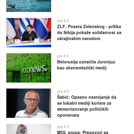
pre 6 h
ZLF: Poseta Zelenskog - prilika
da Srbija pokaže solidarnost sa
ukrajinskim narodom
pre 6 h
Belorusija označila Juronjuz
kao ekstremistički medij
pre 6 h
Šabić: Opasno nastojanje da
se lokalni mediji koriste za
demonizovanje političkih
oponenata
pre 6 h
MOL grupa: Pregovori sa