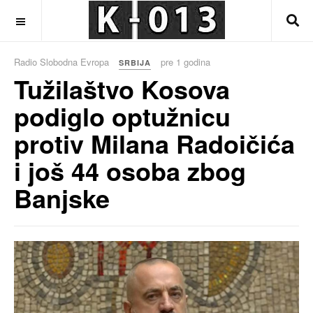
OFF CANVAS
Radio Slobodna Evropa
pre 1 godina
SRBIJA
Tužilaštvo Kosova
podiglo optužnicu
protiv Milana Radoičića
i još 44 osoba zbog
Banjske