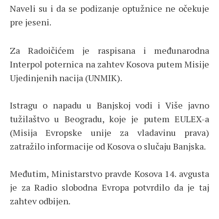
Naveli su i da se podizanje optužnice ne očekuje
pre jeseni.
Za Radoičićem je raspisana i međunarodna
Interpol poternica na zahtev Kosova putem Misije
Ujedinjenih nacija (UNMIK).
Istragu o napadu u Banjskoj vodi i Više javno
tužilaštvo u Beogradu, koje je putem EULEX-a
(Misija Evropske unije za vladavinu prava)
zatražilo informacije od Kosova o slučaju Banjska.
Međutim, Ministarstvo pravde Kosova 14. avgusta
je za Radio slobodna Evropa potvrdilo da je taj
zahtev odbijen.