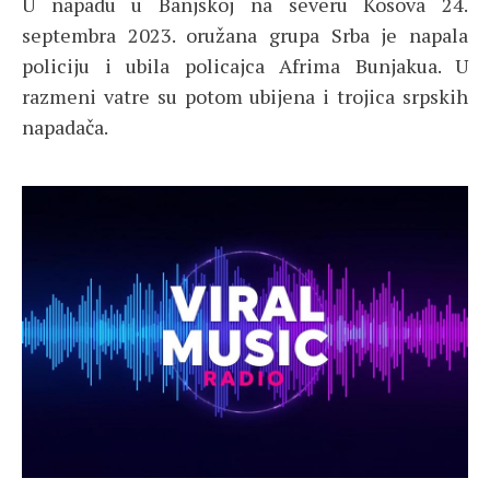
U napadu u Banjskoj na severu Kosova 24.
septembra 2023. oružana grupa Srba je napala
policiju i ubila policajca Afrima Bunjakua. U
razmeni vatre su potom ubijena i trojica srpskih
napadača.