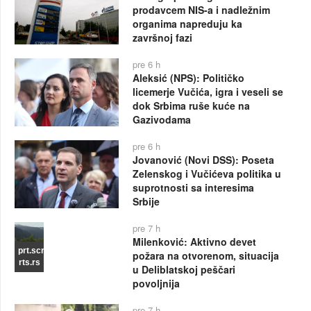
prodavcem NIS-a i nadležnim
organima napreduju ka
završnoj fazi
pre 6 h
Aleksić (NPS): Političko
licemerje Vučića, igra i veseli se
dok Srbima ruše kuće na
Gazivodama
pre 6 h
Jovanović (Novi DSS): Poseta
Zelenskog i Vučićeva politika u
suprotnosti sa interesima
Srbije
pre 7 h
Milenković: Aktivno devet
prt.scr
požara na otvorenom, situacija
rts.rs
u Deliblatskoj peščari
povoljnija
pre 7 h