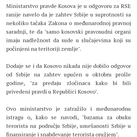
Ministarstvo pravde Kosova je u odgovoru za RSE
ranije navelo da je zahtev Srbije u suprotnosti sa
nekoliko tačaka Zakona o međunarodnoj pravnoj
saradnji, te da "samo kosovski pravosudni organi
imaju nadležnost da sude u slučajevima koji su
počinjeni na teritoriji zemlje".
Dodaje se i da Kosovo nikada nije dobilo odgovor
od Srbije na zahtev upućen u oktobru prošle
godine, "za predaju zločinaca kako bi bili
privedeni pravdi u Republici Kosovo".
Ovo ministarstvo je zatražilo i međunarodnu
istragu o, kako se navodi, "bazama za obuku
terorista na području Srbije, umešanosti Srbije u
finansiranje i snabdevanje terorista oružjem".