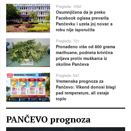
Pregleda: 1052
Osumnjičena da je preko
Facebook oglasa prevarila
Pančevku i uzela joj novac a
robu nije isporučila
Pregleda: 721
Pronađeno više od 800 grama
marihuane, podneta krivična
prijava protiv muškarca iz
okoline Pančeva
Pregleda: 547
Vremenska prognoza za
Pančevo: Vikend donosi blagi
pad temperature, ali ostaje
toplo
PANČEVO prognoza