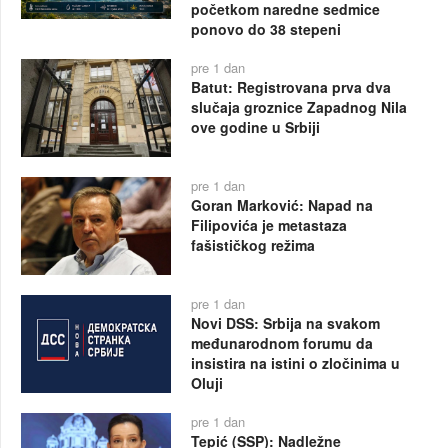
početkom naredne sedmice
ponovo do 38 stepeni
pre 1 dan
Batut: Registrovana prva dva
slučaja groznice Zapadnog Nila
ove godine u Srbiji
pre 1 dan
Goran Marković: Napad na
Filipovića je metastaza
fašističkog režima
pre 1 dan
Novi DSS: Srbija na svakom
međunarodnom forumu da
insistira na istini o zločinima u
Oluji
pre 1 dan
Tepić (SSP): Nadležne