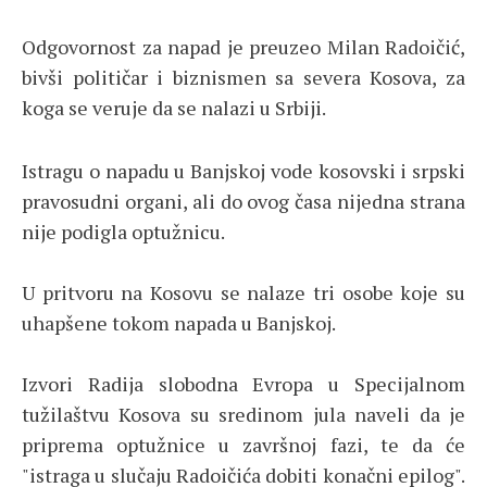
Odgovornost za napad je preuzeo Milan Radoičić,
bivši političar i biznismen sa severa Kosova, za
koga se veruje da se nalazi u Srbiji.
Istragu o napadu u Banjskoj vode kosovski i srpski
pravosudni organi, ali do ovog časa nijedna strana
nije podigla optužnicu.
U pritvoru na Kosovu se nalaze tri osobe koje su
uhapšene tokom napada u Banjskoj.
Izvori Radija slobodna Evropa u Specijalnom
tužilaštvu Kosova su sredinom jula naveli da je
priprema optužnice u završnoj fazi, te da će
"istraga u slučaju Radoičića dobiti konačni epilog".