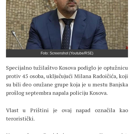
Foto: Screenshot (Youtube/RSE)
Specijalno tužilaštvo Kosova podiglo je optužnicu
protiv 45 osoba, uključujući Milana Radoičića, koji
su bili deo oružane grupe koja je u mestu Banjska
prošlog septembra napala policiju Kosova.
Vlast u Prištini je ovaj napad označila kao
teroristički.