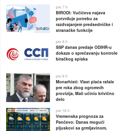
pre 7 h
BIRODI: Vučićeva najava
potvrđuje potrebu za
razdvajanjem predsedničke i
stranačke funkcije
pre 8 h
SSP danas predaje ODIHR-u
dokaze o sprečavanju kontrole
biračkog spiska
pre 8 h
Monarhisti: Vlast plaća rafale
pre roka zbog ogromnih
provizija, Mali učinio krivično
delo
pre 18 h
Vremenska prognoza za
Pančevo: Danas mogući
pljuskovi sa grmljavinom,