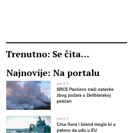
Trenutno: Se čita...
Najnovije: Na portalu
pre 6 h
SRCE Pančevo traži ostavke
zbog požara u Deliblatskoj
peščari
pre 6 h
Crna Gora i Island mogle bi u
paketu da uđu u EU