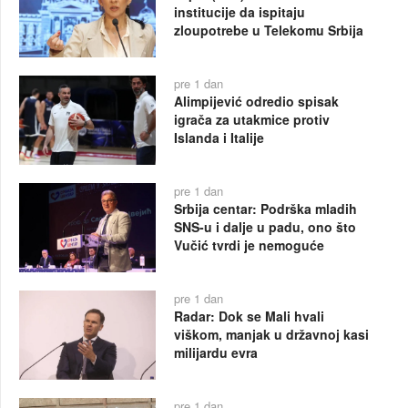
institucije da ispitaju
zloupotrebe u Telekomu Srbija
pre 1 dan
Alimpijević odredio spisak
igrača za utakmice protiv
Islanda i Italije
pre 1 dan
Srbija centar: Podrška mladih
SNS-u i dalje u padu, ono što
Vučić tvrdi je nemoguće
pre 1 dan
Radar: Dok se Mali hvali
viškom, manjak u državnoj kasi
milijardu evra
pre 1 dan