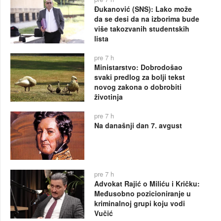
Đukanović (SNS): Lako može
da se desi da na izborima bude
više takozvanih studentskih
lista
pre 7 h
Ministarstvo: Dobrodošao
svaki predlog za bolji tekst
novog zakona o dobrobiti
životinja
pre 7 h
Na današnji dan 7. avgust
pre 7 h
Advokat Rajić o Miliću i Kričku:
Međusobno pozicioniranje u
kriminalnoj grupi koju vodi
Vučić