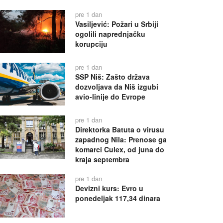
pre 1 dan
Vasiljević: Požari u Srbiji
ogolili naprednjačku
korupciju
pre 1 dan
SSP Niš: Zašto država
dozvoljava da Niš izgubi
avio-linije do Evrope
pre 1 dan
Direktorka Batuta o virusu
zapadnog Nila: Prenose ga
komarci Culex, od juna do
kraja septembra
pre 1 dan
Devizni kurs: Evro u
ponedeljak 117,34 dinara