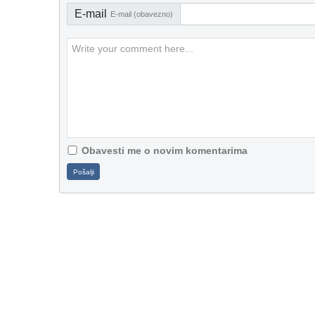
E-mail
E-mail (obavezno)
Obavesti me o novim komentarima
Pošalji