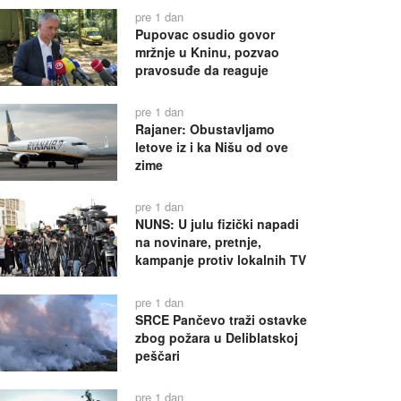
pre 1 dan
Pupovac osudio govor
mržnje u Kninu, pozvao
pravosuđe da reaguje
pre 1 dan
Rajaner: Obustavljamo
letove iz i ka Nišu od ove
zime
pre 1 dan
NUNS: U julu fizički napadi
na novinare, pretnje,
kampanje protiv lokalnih TV
pre 1 dan
SRCE Pančevo traži ostavke
zbog požara u Deliblatskoj
peščari
pre 1 dan