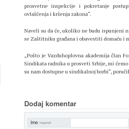
prosvetne inspekcije i pokretanje postup
ovlašćenja i kršenja zakona“.
Naveli su da će, ukoliko ne budu ispunjeni n
se Zaštitniku građana i obavestiti domaću i
„Pošto je Vazduhoplovna akademija član For
Sindikata radnika u prosveti Srbije, mi ćem
su nam dostupne u sindikalnoj borbi“, poručili
Dodaj komentar
Ime
required