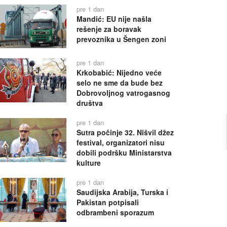
pre 1 dan
Mandić: EU nije našla
rešenje za boravak
prevoznika u Šengen zoni
pre 1 dan
Krkobabić: Nijedno veće
selo ne sme da bude bez
Dobrovoljnog vatrogasnog
društva
pre 1 dan
Sutra počinje 32. Nišvil džez
festival, organizatori nisu
dobili podršku Ministarstva
kulture
pre 1 dan
Saudijska Arabija, Turska i
Pakistan potpisali
odbrambeni sporazum