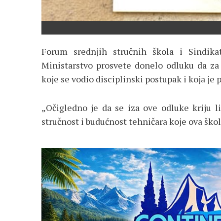
Forum srednjih stručnih škola i Sindika
Ministarstvo prosvete donelo odluku da za 
koje se vodio disciplinski postupak i koja je 
„Očigledno je da se iza ove odluke kriju li
stručnost i budućnost tehničara koje ova škol