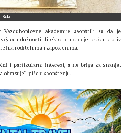
Beta
t Vazduhoplovne akademije saopštili su da je
vršioca dužnosti direktora imenuje osobu protiv
pretila roditeljima i zaposlenima.
čni i partikularni interesi, a ne briga za znanje,
a obrazuje“, piše u saopštenju.