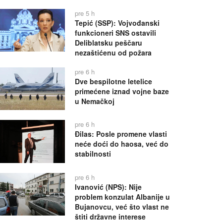
pre 5 h
Tepić (SSP): Vojvođanski
funkcioneri SNS ostavili
Deliblatsku peščaru
nezaštićenu od požara
pre 6 h
Dve bespilotne letelice
primećene iznad vojne baze
u Nemačkoj
pre 6 h
Đilas: Posle promene vlasti
neće doći do haosa, već do
stabilnosti
pre 6 h
Ivanović (NPS): Nije
problem konzulat Albanije u
Bujanovcu, već što vlast ne
štiti državne interese