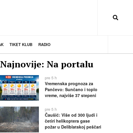
AK
TIKET KLUB
RADIO
Najnovije: Na portalu
pre 5 h
Vremenska prognoza za
Pančevo: Sunčano i toplo
vreme, najviše 37 stepeni
pre 5 h
Čaušić: Više od 300 ljudi i
četiri helikoptera gase
požar u Deliblatskoj peščari