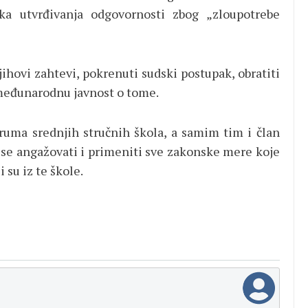
ka utvrđivanja odgovornosti zbog „zloupotrebe
jihovi zahtevi, pokrenuti sudski postupak, obratiti
 međunarodnu javnost o tome.
uma srednjih stručnih škola, a samim tim i član
o se angažovati i primeniti sve zakonske mere koje
 su iz te škole.