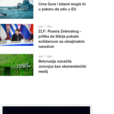
Crna Gora i Island mogle bi
u paketu da uđu u EU
pre 1 dan
ZLF: Poseta Zelenskog -
prilika da Srbija pokaže
solidarnost sa ukrajinskim
narodom
pre 1 dan
Belorusija označila
Juronjuz kao ekstremistički
medij