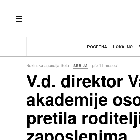
OFF CANVAS
POČETNA
LOKALNO
Novinska agencija Beta
pre 11 meseci
SRBIJA
V.d. direktor
akademije oso
pretila roditel
zaposlenima