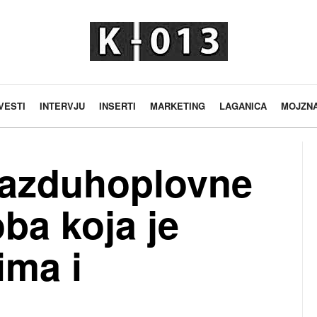
VESTI
INTERVJU
INSERTI
MARKETING
LAGANICA
MOJZN
 Vazduhoplovne
ba koja je
jima i