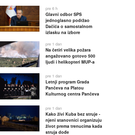
pre 6 h
Glavni odbor SPS
jednoglasno podržao
Dačića o samostalnom
izlasku na izbore
pre 1 dan
Na četiri velika požara
angažovano gotovo 500
ljudi i helikopteri MUP-a
pre 1 dan
Letnji program Grada
Pančeva na Platou
Kulturnog centra Pančeva
pre 1 dan
Kako živi Kuba bez struje -
njeni stanovnici organizuju
život prema trenucima kada
struja dođe