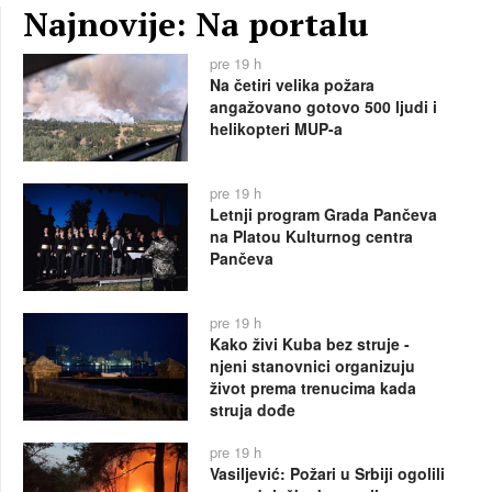
Najnovije: Na portalu
pre 19 h
Na četiri velika požara
angažovano gotovo 500 ljudi i
helikopteri MUP-a
pre 19 h
Letnji program Grada Pančeva
na Platou Kulturnog centra
Pančeva
pre 19 h
Kako živi Kuba bez struje -
njeni stanovnici organizuju
život prema trenucima kada
struja dođe
pre 19 h
Vasiljević: Požari u Srbiji ogolili