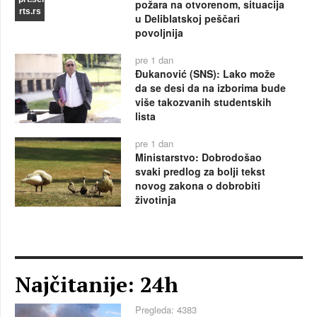
požara na otvorenom, situacija
rts.rs
u Deliblatskoj peščari
povoljnija
pre 1 dan
Đukanović (SNS): Lako može
da se desi da na izborima bude
više takozvanih studentskih
lista
pre 1 dan
Ministarstvo: Dobrodošao
svaki predlog za bolji tekst
novog zakona o dobrobiti
životinja
Najčitanije: 24h
Pregleda: 4383