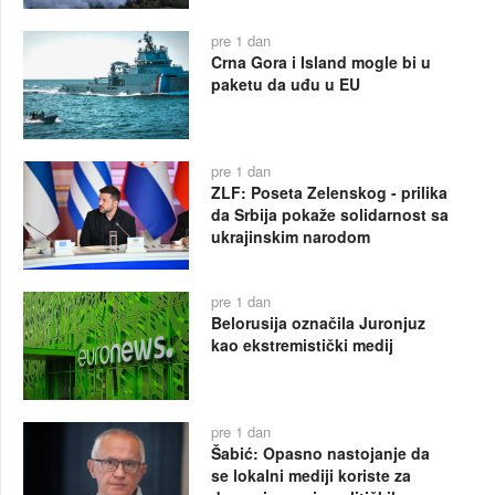
pre 1 dan
Crna Gora i Island mogle bi u
paketu da uđu u EU
pre 1 dan
ZLF: Poseta Zelenskog - prilika
da Srbija pokaže solidarnost sa
ukrajinskim narodom
pre 1 dan
Belorusija označila Juronjuz
kao ekstremistički medij
pre 1 dan
Šabić: Opasno nastojanje da
se lokalni mediji koriste za