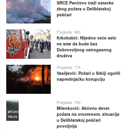
SRCE Pančevo traži ostavke
zbog požara u Deliblatskoj
peščari
Pregleda: 883
Krkobabić: Nijedno veće selo
ne sme da bude bez
Dobrovoljnog vatrogasnog
društva
Pregleda: 775
Vasiljević: Požari u Srbiji ogolili
naprednjačku korupciju
Pregleda: 769
Milenković: Aktivno devet
prt.scr
požara na otvorenom, situacija
rts.rs
u Deliblatskoj peščari
povoljnija