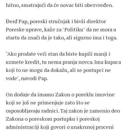
hitno, smatrajući da će novac biti obezvređen.
Đerđ Pap, poreski stručnjak i bivši direktor
Poreske uprave, kaže za "Politiku" da ne mora u
startu da znači da je tako, ali sigurno ima i toga.
"Ako prodate veći stan da biste kupili manji i
uzmete kredit, tu nema pranja novca. Ima kupaca
koji to ne mogu da dokažu, ali se postupci ne
vode", navodi Pap.
On dodaje da imamo Zakon o poreklu imovine
koji se još ne primenjuje zato što se
osposobljavaju radnici. Taj zakon je zamenio deo
Zakona o poreskom postupku i poreskoj
administraciji koji govori o unakrsnoj proceni