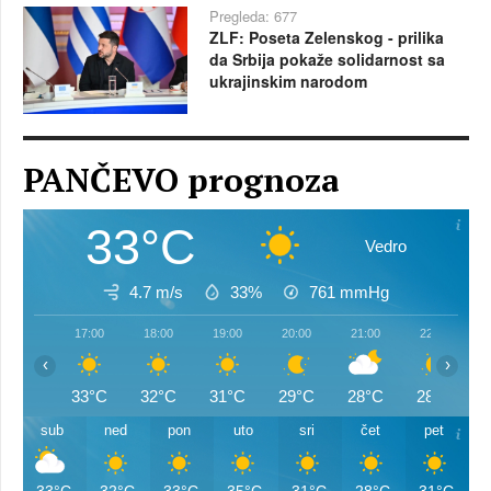
Pregleda: 677
ZLF: Poseta Zelenskog - prilika
da Srbija pokaže solidarnost sa
ukrajinskim narodom
PANČEVO prognoza
33°C
Vedro
4.7 m/s
33%
761
mmHg
17:00
18:00
19:00
20:00
21:00
22:00
‹
›
33°C
32°C
31°C
29°C
28°C
28°C
sub
ned
pon
uto
sri
čet
pet
33°C
32°C
33°C
35°C
31°C
28°C
31°C