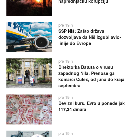
naprednjačku korupciju
pre 19 h
SSP Niš: Zašto država
dozvoljava da Niš izgubi avio-
linije do Evrope
pre 19 h
Direktorka Batuta o virusu
zapadnog Nila: Prenose ga
komarci Culex, od juna do kraja
septembra
pre 19 h
Devizni kurs: Evro u ponedeljak
117,34 dinara
pre 19 h