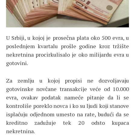
U Srbiji, u kojoj je prosečna plata oko 500 evra, u
poslednjem kvartalu prošle godine kroz tržište
nekretnina procirkulisalo je oko milijardu evra u
gotovini.
Za zemlju u kojoj propisi ne dozvoljavaju
gotovinske novčane transakcije veće od 10.000
evra, ovakav podatak nameće pitanje da li se
kontroliše poreklo novca i ko su ljudi koji stanove
isplaćuju odjednom umesto na rate, budući da se
kreditno zadužuje tek 20 odsto kupaca
nekretnina.