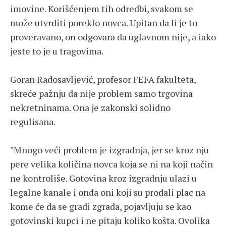
imovine. Korišćenjem tih odredbi, svakom se
može utvrditi poreklo novca. Upitan da li je to
proveravano, on odgovara da uglavnom nije, a iako
jeste to je u tragovima.
Goran Radosavljević, profesor FEFA fakulteta,
skreće pažnju da nije problem samo trgovina
nekretninama. Ona je zakonski solidno
regulisana.
"Mnogo veći problem je izgradnja, jer se kroz nju
pere velika količina novca koja se ni na koji način
ne kontroliše. Gotovina kroz izgradnju ulazi u
legalne kanale i onda oni koji su prodali plac na
kome će da se gradi zgrada, pojavljuju se kao
gotovinski kupci i ne pitaju koliko košta. Ovolika