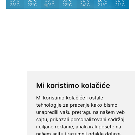
23°C
22°C
19°C
22°C
24°C
21°C
21°C
Mi koristimo kolačiće
Mi koristimo kolačiće i ostale
tehnologije za praćenje kako bismo
unapredili vašu pretragu na našem veb
sajtu, prikazali personalizovani sadržaj
i ciljane reklame, analizirali posete na
našem sajtu i razumeli odakle dolaze