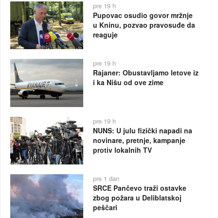
pre 19 h
Pupovac osudio govor mržnje
u Kninu, pozvao pravosuđe da
reaguje
pre 19 h
Rajaner: Obustavljamo letove iz
i ka Nišu od ove zime
pre 19 h
NUNS: U julu fizički napadi na
novinare, pretnje, kampanje
protiv lokalnih TV
pre 1 dan
SRCE Pančevo traži ostavke
zbog požara u Deliblatskoj
peščari