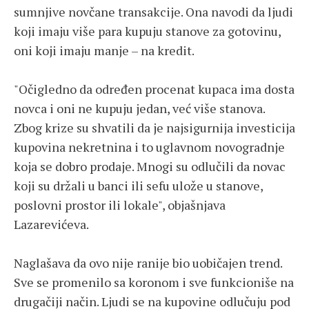
sumnjive novčane transakcije. Ona navodi da ljudi
koji imaju više para kupuju stanove za gotovinu,
oni koji imaju manje – na kredit.
"Očigledno da određen procenat kupaca ima dosta
novca i oni ne kupuju jedan, već više stanova.
Zbog krize su shvatili da je najsigurnija investicija
kupovina nekretnina i to uglavnom novogradnje
koja se dobro prodaje. Mnogi su odlučili da novac
koji su držali u banci ili sefu ulože u stanove,
poslovni prostor ili lokale", objašnjava
Lazarevićeva.
Naglašava da ovo nije ranije bio uobičajen trend.
Sve se promenilo sa koronom i sve funkcioniše na
drugačiji način. Ljudi se na kupovine odlučuju pod