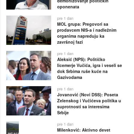
demonizovanje političkih
oponenata
pre 1 dan
MOL grupa: Pregovori sa
prodavcem NIS-a i nadležnim
organima napreduju ka
završnoj fazi
pre 1 dan
Aleksić (NPS): Političko
licemerje Vučića, igra i veseli se
dok Srbima ruše kuće na
Gazivodama
pre 1 dan
Jovanović (Novi DSS): Poseta
Zelenskog i Vučićeva politika u
suprotnosti sa interesima
Srbije
pre 1 dan
Milenković: Aktivno devet
prt.scr