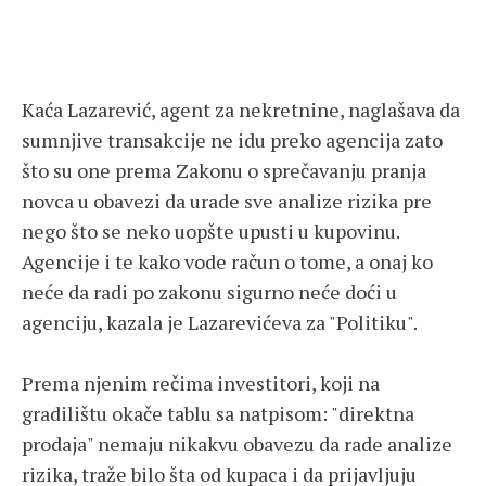
Kaća Lazarević, agent za nekretnine, naglašava da
sumnjive transakcije ne idu preko agencija zato
što su one prema Zakonu o sprečavanju pranja
novca u obavezi da urade sve analize rizika pre
nego što se neko uopšte upusti u kupovinu.
Agencije i te kako vode račun o tome, a onaj ko
neće da radi po zakonu sigurno neće doći u
agenciju, kazala je Lazarevićeva za "Politiku".
Prema njenim rečima investitori, koji na
gradilištu okače tablu sa natpisom: "direktna
prodaja" nemaju nikakvu obavezu da rade analize
rizika, traže bilo šta od kupaca i da prijavljuju