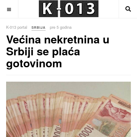
OFF CANVAS
K-013 portal
pre 5 godina
SRBIJA
Većina nekretnina u
Srbiji se plaća
gotovinom