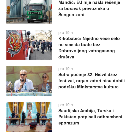
Mandić: EU nije našla rešenje
za boravak prevoznika u
Šengen zoni
pre 19 h
Krkobabić: Nijedno veće selo
ne sme da bude bez
Dobrovoljnog vatrogasnog
društva
pre 19 h
Sutra počinje 32. Nišvil džez
festival, organizatori nisu dobili
podršku Ministarstva kulture
pre 19 h
Saudijska Arabija, Turska i
Pakistan potpisali odbrambeni
sporazum