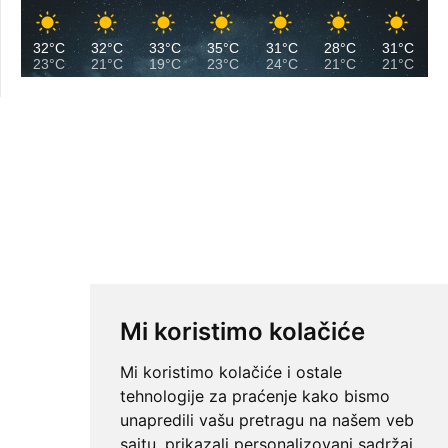
32°C
32°C
33°C
35°C
31°C
28°C
31°C
23°C
21°C
19°C
23°C
24°C
21°C
21°C
Mi koristimo kolačiće
Mi koristimo kolačiće i ostale
tehnologije za praćenje kako bismo
unapredili vašu pretragu na našem veb
sajtu, prikazali personalizovani sadržaj