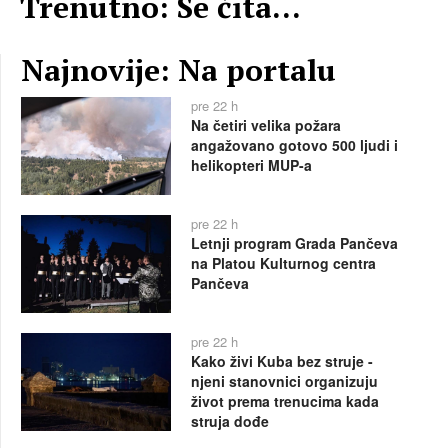
Trenutno: Se čita...
Najnovije: Na portalu
pre 22 h
Na četiri velika požara
angažovano gotovo 500 ljudi i
helikopteri MUP-a
pre 22 h
Letnji program Grada Pančeva
na Platou Kulturnog centra
Pančeva
pre 22 h
Kako živi Kuba bez struje -
njeni stanovnici organizuju
život prema trenucima kada
struja dođe