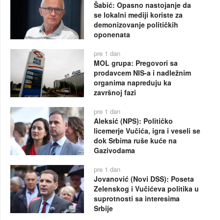
Šabić: Opasno nastojanje da
se lokalni mediji koriste za
demonizovanje političkih
oponenata
pre 1 dan
MOL grupa: Pregovori sa
prodavcem NIS-a i nadležnim
organima napreduju ka
završnoj fazi
pre 1 dan
Aleksić (NPS): Političko
licemerje Vučića, igra i veseli se
dok Srbima ruše kuće na
Gazivodama
pre 1 dan
Jovanović (Novi DSS): Poseta
Zelenskog i Vučićeva politika u
suprotnosti sa interesima
Srbije