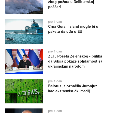
zbog požara u Deliblatskoj
peščari
pre 1 dan
Crna Gora i Island mogle bi u
paketu da uđu u EU
pre 1 dan
ZLF: Poseta Zelenskog - prilika
da Srbija pokaže solidarnost sa
ukrajinskim narodom
pre 1 dan
Belorusija označila Juronjuz
kao ekstremistički medij
pre 1 dan