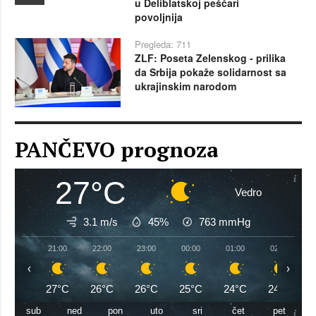
u Deliblatskoj peščari
povoljnija
Pregleda: 711
ZLF: Poseta Zelenskog - prilika
da Srbija pokaže solidarnost sa
ukrajinskim narodom
PANČEVO prognoza
27°C
Vedro
3.1 m/s
45%
763
mmHg
21:00
22:00
23:00
00:00
01:00
02:00
‹
›
27°C
26°C
26°C
25°C
24°C
24°C
sub
ned
pon
uto
sri
čet
pet