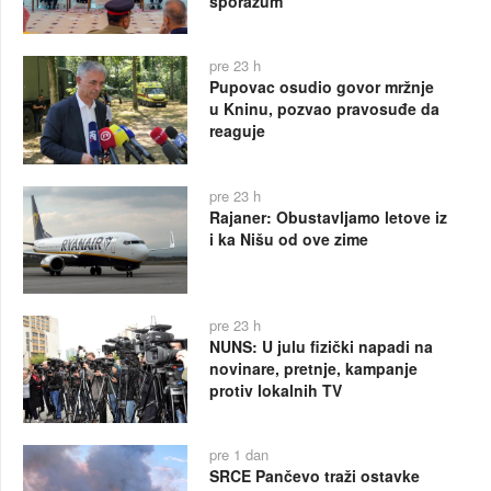
sporazum
pre 23 h
Pupovac osudio govor mržnje
u Kninu, pozvao pravosuđe da
reaguje
pre 23 h
Rajaner: Obustavljamo letove iz
i ka Nišu od ove zime
pre 23 h
NUNS: U julu fizički napadi na
novinare, pretnje, kampanje
protiv lokalnih TV
pre 1 dan
SRCE Pančevo traži ostavke