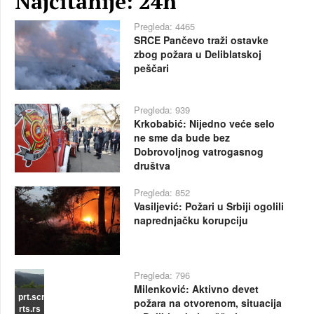
Najčitanije: 24h
Pregleda: 4465
SRCE Pančevo traži ostavke
zbog požara u Deliblatskoj
peščari
Pregleda: 939
Krkobabić: Nijedno veće selo
ne sme da bude bez
Dobrovoljnog vatrogasnog
društva
Pregleda: 852
Vasiljević: Požari u Srbiji ogolili
naprednjačku korupciju
Pregleda: 796
Milenković: Aktivno devet
prt.scr
požara na otvorenom, situacija
rts.rs