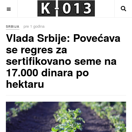
OFF CANVAS
pre 1 godina
SRBIJA
Vlada Srbije: Povećava
se regres za
sertifikovano seme na
17.000 dinara po
hektaru