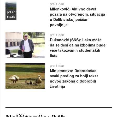
pre 1 dan
Milenković: Aktivno devet
prt.scr
požara na otvorenom, situacija
rts.rs
u Deliblatskoj peščari
povoljnija
pre 1 dan
Đukanović (SNS): Lako može
da se desi da na izborima bude
više takozvanih studentskih
lista
pre 1 dan
Ministarstvo: Dobrodošao
svaki predlog za bolji tekst
novog zakona o dobrobiti
životinja