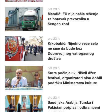
pre 23 h
Mandić: EU nije našla rešenje
za boravak prevoznika u
Šengen zoni
pre 23 h
Krkobabić: Nijedno veće selo
ne sme da bude bez
Dobrovoljnog vatrogasnog
društva
pre 23 h
Sutra počinje 32. Nišvil džez
festival, organizatori nisu dobili
podršku Ministarstva kulture
pre 23 h
Saudijska Arabija, Turska i
Pakistan potpisali odbrambeni