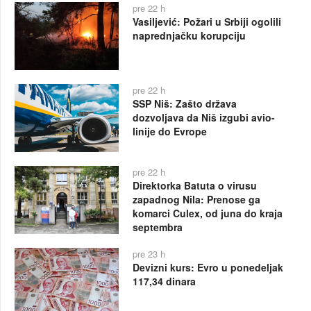
pre 22 h
Vasiljević: Požari u Srbiji ogolili
naprednjačku korupciju
pre 22 h
SSP Niš: Zašto država
dozvoljava da Niš izgubi avio-
linije do Evrope
pre 22 h
Direktorka Batuta o virusu
zapadnog Nila: Prenose ga
komarci Culex, od juna do kraja
septembra
pre 23 h
Devizni kurs: Evro u ponedeljak
117,34 dinara