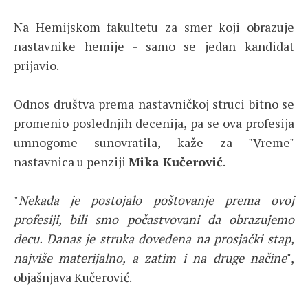
Na Hemijskom fakultetu za smer koji obrazuje
nastavnike hemije - samo se jedan kandidat
prijavio.
Odnos društva prema nastavničkoj struci bitno se
promenio poslednjih decenija, pa se ova profesija
umnogome sunovratila, kaže za "Vreme"
nastavnica u penziji
Mika Kučerović
.
"
Nekada je postojalo poštovanje prema ovoj
profesiji, bili smo počastvovani da obrazujemo
decu. Danas je struka dovedena na prosjački stap,
najviše materijalno, a zatim i na druge načine
",
objašnjava Kučerović.