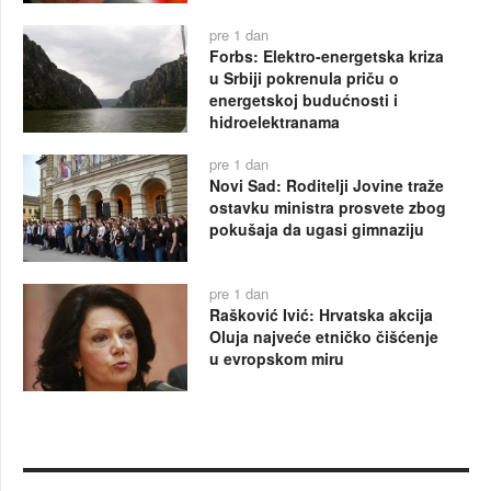
pre 1 dan
Forbs: Elektro-energetska kriza
u Srbiji pokrenula priču o
energetskoj budućnosti i
hidroelektranama
pre 1 dan
Novi Sad: Roditelji Jovine traže
ostavku ministra prosvete zbog
pokušaja da ugasi gimnaziju
pre 1 dan
Rašković Ivić: Hrvatska akcija
Oluja najveće etničko čišćenje
u evropskom miru