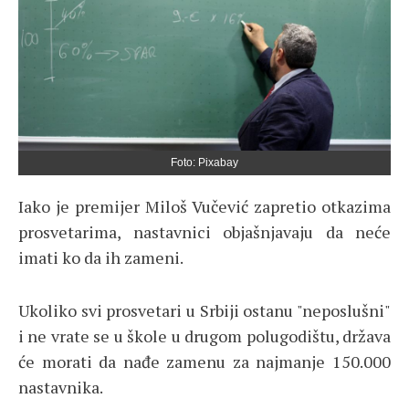
Foto: Pixabay
Iako je premijer Miloš Vučević zapretio otkazima
prosvetarima, nastavnici objašnjavaju da neće
imati ko da ih zameni.
Ukoliko svi prosvetari u Srbiji ostanu "neposlušni"
i ne vrate se u škole u drugom polugodištu, država
će morati da nađe zamenu za najmanje 150.000
nastavnika.