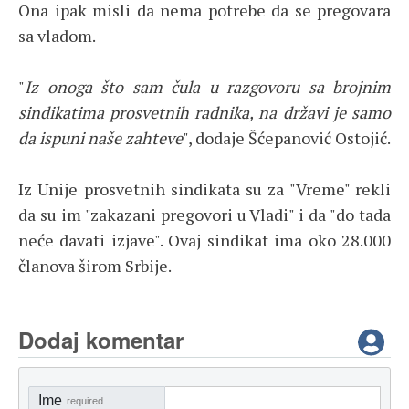
Ona ipak misli da nema potrebe da se pregovara
sa vladom.
"
Iz onoga što sam čula u razgovoru sa brojnim
sindikatima prosvetnih radnika, na državi je samo
da ispuni naše zahteve
", dodaje Šćepanović Ostojić.
Iz Unije prosvetnih sindikata su za "Vreme" rekli
da su im "zakazani pregovori u Vladi" i da "do tada
neće davati izjave". Ovaj sindikat ima oko 28.000
članova širom Srbije.
Dodaj komentar
Ime
required