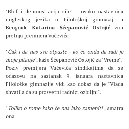
"Blef i demonstracija sile" – ovako nastavnica
engleskog jezika u Filološkoj gimnaziji u
Beogradu
Katarina Šćepanović Ostojić
vidi
pretnju premijera Vučevića.
"
Čak i da nas sve otpuste - ko će onda da radi je
moje pitanje
", kaže Šćepanović Ostojić za "Vreme".
Poziv premijera Vučevića sindikatima da se
odazovu na sastanak 9. januara nastavnica
Filološke gimnazije vidi kao dokaz da je "Vlada
shvatila da su prosvetni radnici ozbiljni".
"
Toliko o tome kako će nas lako zameniti
", smatra
ona.