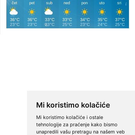
čet
pet
sub
ned
pon
uto
sri
36°C
36°C
33°C
33°C
34°C
35°C
37°C
23°C
23°C
23°C
25°C
23°C
24°C
25°C
Mi koristimo kolačiće
Mi koristimo kolačiće i ostale
tehnologije za praćenje kako bismo
unapredili vašu pretragu na našem veb