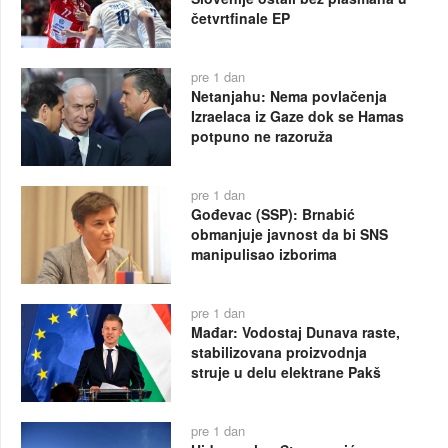
četvrtfinale EP
pre 1 dan
Netanjahu: Nema povlačenja
Izraelaca iz Gaze dok se Hamas
potpuno ne razoruža
pre 1 dan
Gođevac (SSP): Brnabić
obmanjuje javnost da bi SNS
manipulisao izborima
pre 1 dan
Mađar: Vodostaj Dunava raste,
stabilizovana proizvodnja
struje u delu elektrane Pakš
pre 1 dan