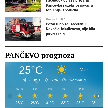
Facebook oglasa prevarila
Pančevku i uzela joj novac a
robu nije isporučila
Pregleda: 586
Požar u bivšoj šećerani u
Kovačici lokalizovan, nije bilo
povređenih
PANČEVO prognoza
25°C
Vedro
2.3 m/s
55%
762
mmHg
07:00
08:00
09:00
10:00
11:00
12:00
‹
›
25°C
28°C
31°C
33°C
35°C
36°C