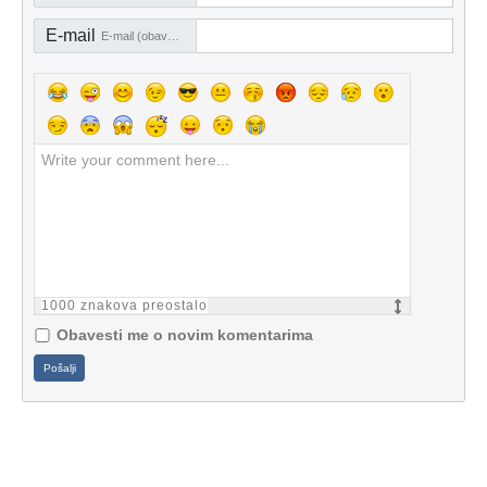
E-mail
E-mail (obavezno)
1000
znakova preostalo
Obavesti me o novim komentarima
Pošalji