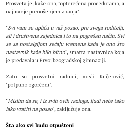
Prosveta je, kaže ona, "opterećena procedurama, a
najmanje prenošenjem znanja".
"
Svi vam se upliću u vaš posao, pre svega roditelji,
ali i društvena zajednica i to na pogrešan način. Svi
se sa nostalgijom sećaju vremena kada je ono što
nastavnik kaže bilo bitno
", smatra nastavnica koja
je predavala u Prvoj beogradskoj gimnaziji.
Zato su prosvetni radnici, misli Kučerović,
"potpuno ogorčeni".
"
Mislim da se, i iz svih ovih razloga, ljudi neće tako
lako vratiti na posao
", zaključuje ona.
Šta ako svi budu otpušteni