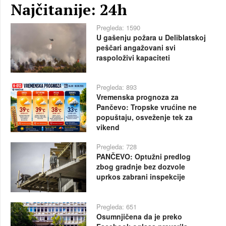
Najčitanije: 24h
Pregleda: 1590
U gašenju požara u Deliblatskoj
peščari angažovani svi
raspoloživi kapaciteti
Pregleda: 893
Vremenska prognoza za
Pančevo: Tropske vrućine ne
popuštaju, osveženje tek za
vikend
Pregleda: 728
PANČEVO: Optužni predlog
zbog gradnje bez dozvole
uprkos zabrani inspekcije
Pregleda: 651
Osumnjičena da je preko