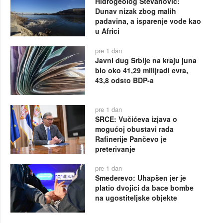
Hidrogeolog Stevanović:
Dunav nizak zbog malih
padavina, a isparenje vode kao
u Africi
pre 1 dan
Javni dug Srbije na kraju juna
bio oko 41,29 milijradi evra,
43,8 odsto BDP-a
pre 1 dan
SRCE: Vučićeva izjava o
mogućoj obustavi rada
Rafinerije Pančevo je
preterivanje
pre 1 dan
Smederevo: Uhapšen jer je
platio dvojici da bace bombe
na ugostiteljske objekte