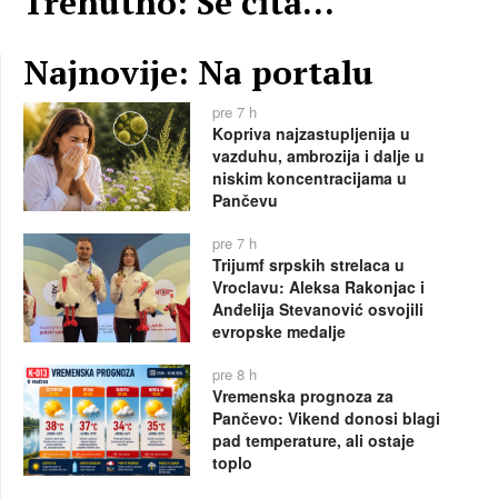
Trenutno: Se čita...
Najnovije: Na portalu
pre 7 h
Kopriva najzastupljenija u
vazduhu, ambrozija i dalje u
niskim koncentracijama u
Pančevu
pre 7 h
Trijumf srpskih strelaca u
Vroclavu: Aleksa Rakonjac i
Anđelija Stevanović osvojili
evropske medalje
pre 8 h
Vremenska prognoza za
Pančevo: Vikend donosi blagi
pad temperature, ali ostaje
toplo