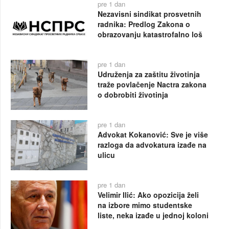
pre 1 dan
Nezavisni sindikat prosvetnih
radnika: Predlog Zakona o
obrazovanju katastrofalno loš
pre 1 dan
Udruženja za zaštitu životinja
traže povlačenje Nactra zakona
o dobrobiti životinja
pre 1 dan
Advokat Kokanović: Sve je više
razloga da advokatura izađe na
ulicu
pre 1 dan
Velimir Ilić: Ako opozicija želi
na izbore mimo studentske
liste, neka izađe u jednoj koloni