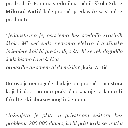
predsednik Foruma srednjih stručnih škola Srbije
Milorad Antić
, biće pronaći predavače za stručne
predmete.
"
Jednostavno je, ostaćemo bez srednjih stručnih
škola. Mi već sada nemamo elektro i mašinske
inženjere koji bi predavali, a šta bi se tek dogodilo
kada bismo i ovu šačicu
otpustili - ne smem ni da mislim
", kaže Antić.
Gotovo je nemoguće, dodaje on, pronaći i majstora
koji bi deci preneo praktično znanje, a kamo li
fakultetski obrazovanog inženjera.
"
Inženjeru je plata u privatnom sektoru bez
problema 200.000 dinara, ko bi pristao da se vrati u