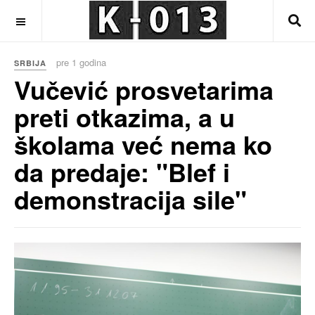
OFF CANVAS
pre 1 godina
SRBIJA
Vučević prosvetarima
preti otkazima, a u
školama već nema ko
da predaje: "Blef i
demonstracija sile"