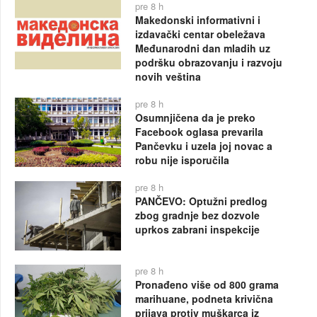
pre 8 h
Makedonski informativni i
izdavački centar obeležava
Međunarodni dan mladih uz
podršku obrazovanju i razvoju
novih veština
pre 8 h
Osumnjičena da je preko
Facebook oglasa prevarila
Pančevku i uzela joj novac a
robu nije isporučila
pre 8 h
PANČEVO: Optužni predlog
zbog gradnje bez dozvole
uprkos zabrani inspekcije
pre 8 h
Pronađeno više od 800 grama
marihuane, podneta krivična
prijava protiv muškarca iz