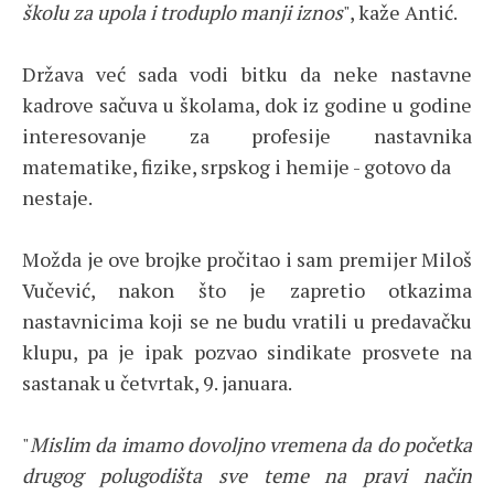
školu za upola i troduplo manji iznos
", kaže Antić.
Država već sada vodi bitku da neke nastavne
kadrove sačuva u školama, dok iz godine u godine
interesovanje za profesije nastavnika
matematike, fizike, srpskog i hemije - gotovo da
nestaje.
Možda je ove brojke pročitao i sam premijer Miloš
Vučević, nakon što je zapretio otkazima
nastavnicima koji se ne budu vratili u predavačku
klupu, pa je ipak pozvao sindikate prosvete na
sastanak u četvrtak, 9. januara.
"
Mislim da imamo dovoljno vremena da do početka
drugog polugodišta sve teme na pravi način