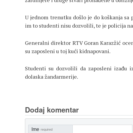
žardinjere i druge stvari pronađene u obližnje
U jednom trenutku došlo je do koškanja sa po
im to studenti nisu dozvolili, te je policija 
Generalni direktor RTV Goran Karazžić oceni
su zaposleni u toj kući kidnapovani.
Studenti su dozvolili da zaposleni izađu i
dolaska žandarmerije.
Dodaj komentar
Ime
required