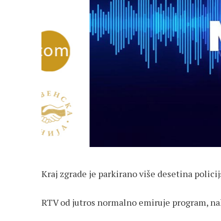
Kraj zgrade je parkirano više desetina policij
RTV od jutros normalno emiruje program, nak