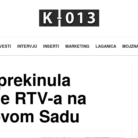
VESTI
INTERVJU
INSERTI
MARKETING
LAGANICA
MOJZN
prekinula
de RTV-a na
ovom Sadu