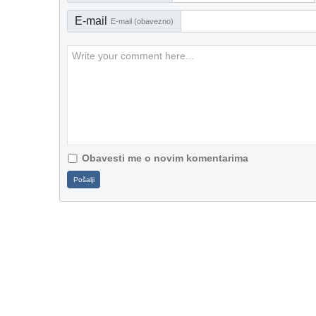
E-mail
E-mail (obavezno)
Obavesti me o novim komentarima
Pošalji