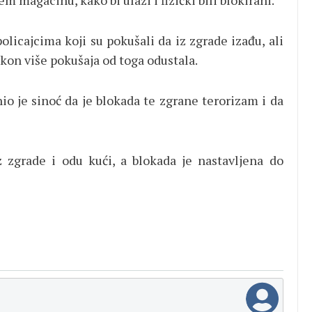
m magacinu, kako bi ulazi i fizički bili blokirani.
licajcima koji su pokušali da iz zgrade izađu, ali
nakon više pokušaja od toga odustala.
o je sinoć da je blokada te zgrane terorizam i da
z zgrade i odu kući, a blokada je nastavljena do