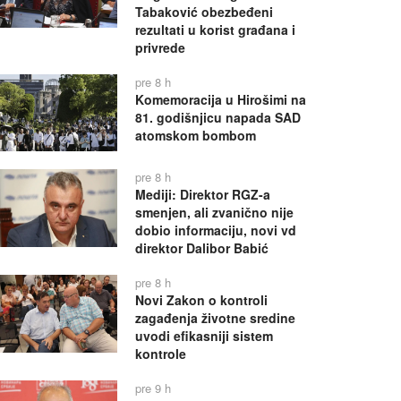
Tabaković obezbeđeni
rezultati u korist građana i
privrede
pre 8 h
Komemoracija u Hirošimi na
81. godišnjicu napada SAD
atomskom bombom
pre 8 h
Mediji: Direktor RGZ-a
smenjen, ali zvanično nije
dobio informaciju, novi vd
direktor Dalibor Babić
pre 8 h
Novi Zakon o kontroli
zagađenja životne sredine
uvodi efikasniji sistem
kontrole
pre 9 h