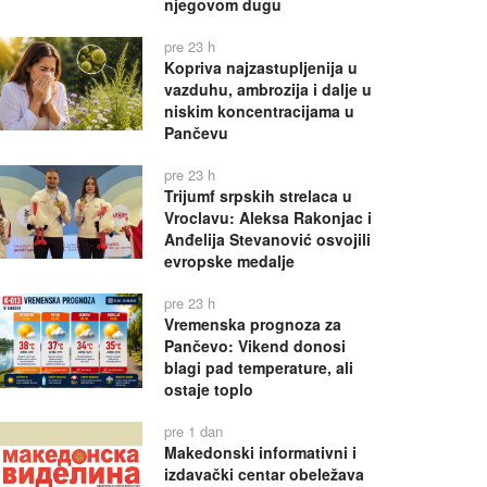
njegovom dugu
pre 23 h
Kopriva najzastupljenija u
vazduhu, ambrozija i dalje u
niskim koncentracijama u
Pančevu
pre 23 h
Trijumf srpskih strelaca u
Vroclavu: Aleksa Rakonjac i
Anđelija Stevanović osvojili
evropske medalje
pre 23 h
Vremenska prognoza za
Pančevo: Vikend donosi
blagi pad temperature, ali
ostaje toplo
pre 1 dan
Makedonski informativni i
izdavački centar obeležava