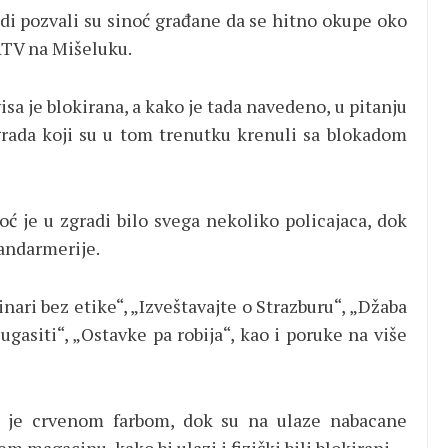
di pozvali su sinoć građane da se hitno okupe oko
RTV na Mišeluku.
sa je blokirana, a kako je tada navedeno, u pitanju
grada koji su u tom trenutku krenuli sa blokadom
ć je u zgradi bilo svega nekoliko policajaca, dok
Žandarmerije.
ari bez etike“, „Izveštavajte o Strazburu“, „Džaba
 ugasiti“, „Ostavke pa robija“, kao i poruke na više
n je crvenom farbom, dok su na ulaze nabacane