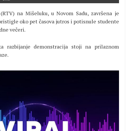
e (RTV) na Mišeluku, u Novom Sadu, završena je
istigle oko pet časova jutros i potisnule studente
odne večeri.
 razbijanje demonstracija stoji na prilaznom
aze.