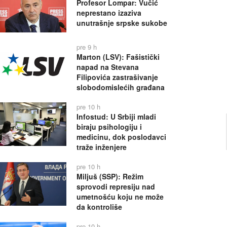
Profesor Lompar: Vučić
neprestano izaziva
unutrašnje srpske sukobe
pre 9 h
Marton (LSV): Fašistički
napad na Stevana
Filipovića zastrašivanje
slobodomislećih građana
pre 10 h
Infostud: U Srbiji mladi
biraju psihologiju i
medicinu, dok poslodavci
traže inženjere
pre 10 h
Miljuš (SSP): Režim
sprovodi represiju nad
umetnošću koju ne može
da kontroliše
pre 10 h