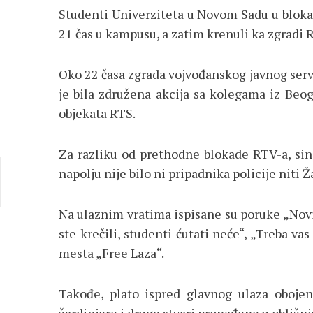
Studenti Univerziteta u Novom Sadu u bloka
21 čas u kampusu, a zatim krenuli ka zgradi 
Oko 22 časa zgrada vojvođanskog javnog servi
je bila združena akcija sa kolegama iz Beo
objekata RTS.
Za razliku od prethodne blokade RTV-a, sino
napolju nije bilo ni pripadnika policije niti 
Na ulaznim vratima ispisane su poruke „Novin
ste krečili, studenti ćutati neće“, „Treba vas
mesta „Free Laza“.
Takođe, plato ispred glavnog ulaza oboje