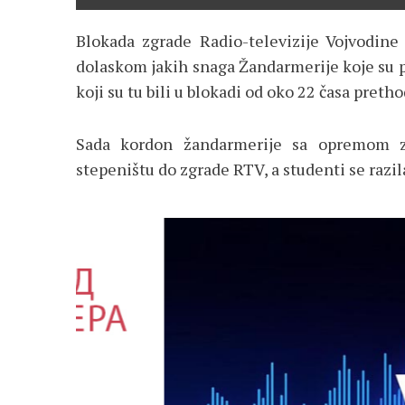
Blokada zgrade Radio-televizije Vojvodin
dolaskom jakih snaga Žandarmerije koje su pr
koji su tu bili u blokadi od oko 22 časa preth
Sada kordon žandarmerije sa opremom za
stepeništu do zgrade RTV, a studenti se razil