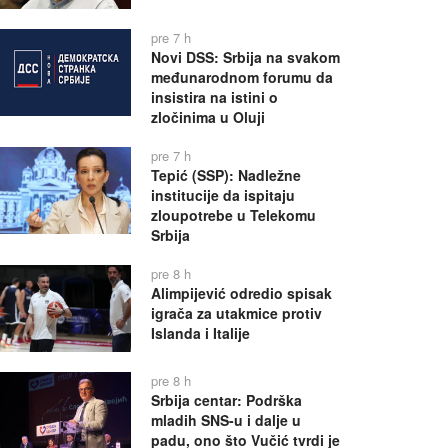
pre 7 h
Novi DSS: Srbija na svakom
međunarodnom forumu da
insistira na istini o
zločinima u Oluji
pre 7 h
Tepić (SSP): Nadležne
institucije da ispitaju
zloupotrebe u Telekomu
Srbija
pre 8 h
Alimpijević odredio spisak
igrača za utakmice protiv
Islanda i Italije
pre 8 h
Srbija centar: Podrška
mladih SNS-u i dalje u
padu, ono što Vučić tvrdi je