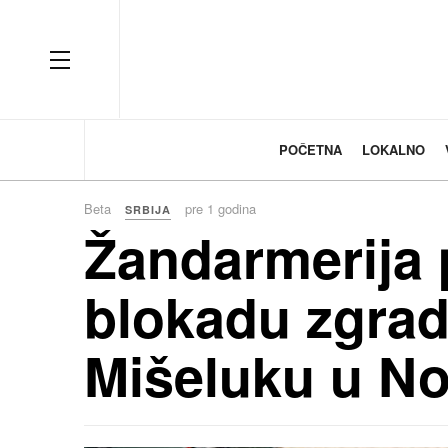
OFF CANVAS
POČETNA
LOKALNO
Beta
pre 1 godina
SRBIJA
Žandarmerija 
blokadu zgra
Mišeluku u N