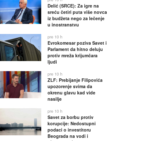
Delić (SRCE): Za igre na
sreću četiri puta više novca
iz budžeta nego za lečenje
u inostranstvu
pre 10 h
Evrokomesar poziva Savet i
Parlament da hitno deluju
protiv mreža krijumčara
ljudi
pre 10 h
ZLF: Prebijanje Filipovića
upozorenje svima da
okrenu glavu kad vide
nasilje
pre 10 h
Savet za borbu protiv
korupcije: Nedostupni
podaci o investitoru
Beograda na vodi i