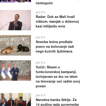
nemoguće
pre 8 h
Radar: Dok se Mali hvali
viškom, manjak u državnoj
kasi milijardu evra
pre 8 h
Stranka Istina predlaže
pravo na bolovanje radi
nege kućnih ljubimaca
pre 8 h
Vučić: Nisam u
funkcionerskoj kampanji,
izvinjavam se što ne idem
na letovanje već radim svoj
posao
pre 8 h
Narodna banka Srbije: Za
14 godina rada guvernerke