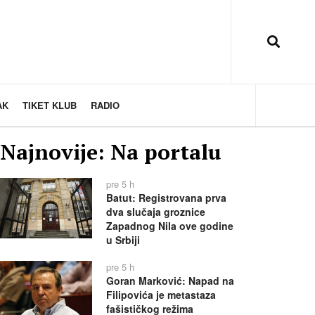
AK
TIKET KLUB
RADIO
Najnovije: Na portalu
pre 5 h
Batut: Registrovana prva
dva slučaja groznice
Zapadnog Nila ove godine
u Srbiji
pre 5 h
Goran Marković: Napad na
Filipovića je metastaza
fašističkog režima