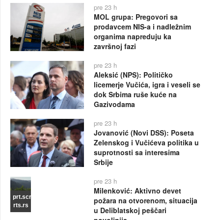
pre 23 h
MOL grupa: Pregovori sa
prodavcem NIS-a i nadležnim
organima napreduju ka
završnoj fazi
pre 23 h
Aleksić (NPS): Političko
licemerje Vučića, igra i veseli se
dok Srbima ruše kuće na
Gazivodama
pre 23 h
Jovanović (Novi DSS): Poseta
Zelenskog i Vučićeva politika u
suprotnosti sa interesima
Srbije
pre 23 h
Milenković: Aktivno devet
prt.scr
požara na otvorenom, situacija
rts.rs
u Deliblatskoj peščari
povoljnija