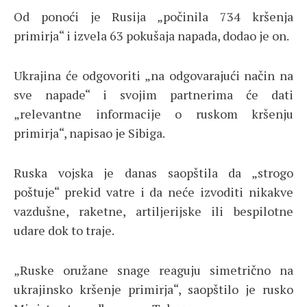
Od ponoći je Rusija „počinila 734 kršenja
primirja“ i izvela 63 pokušaja napada, dodao je on.
Ukrajina će odgovoriti „na odgovarajući način na
sve napade“ i svojim partnerima će dati
„relevantne informacije o ruskom kršenju
primirja“, napisao je Sibiga.
Ruska vojska je danas saopštila da „strogo
poštuje“ prekid vatre i da neće izvoditi nikakve
vazdušne, raketne, artiljerijske ili bespilotne
udare dok to traje.
„Ruske oružane snage reaguju simetrično na
ukrajinsko kršenje primirja“, saopštilo je rusko