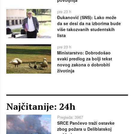
pre 23 h
Đukanović (SNS): Lako može
da se desi da na izborima bude
više takozvanih studentskih
lista
pre 23 h
Ministarstvo: Dobrodošao
svaki predlog za bolji tekst
novog zakona o dobrobiti
životinja
Najčitanije: 24h
Pregleda: 3967
SRCE Pančevo traži ostavke
zbog požara u Deliblatskoj