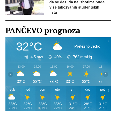
da se desi da na izborima bude
više takozvanih studentskih
lista
PANČEVO prognoza
32°C
Pretežno vedro
4.5 m/s
40%
762
mmHg
13:00
14:00
15:00
16:00
17:00
18:00
‹
›
32°C
33°C
33°C
33°C
33°C
32°C
sub
ned
pon
uto
sri
čet
pet
33°C
32°C
33°C
35°C
31°C
28°C
31°C
23°C
22°C
19°C
22°C
24°C
21°C
21°C