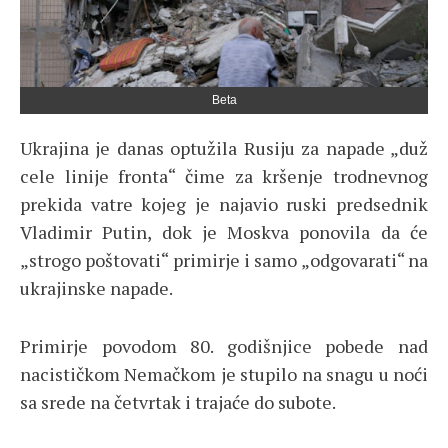
Beta
Ukrajina je danas optužila Rusiju za napade „duž
cele linije fronta“ čime za kršenje trodnevnog
prekida vatre kojeg je najavio ruski predsednik
Vladimir Putin, dok je Moskva ponovila da će
„strogo poštovati“ primirje i samo „odgovarati“ na
ukrajinske napade.
Primirje povodom 80. godišnjice pobede nad
nacističkom Nemačkom je stupilo na snagu u noći
sa srede na četvrtak i trajaće do subote.