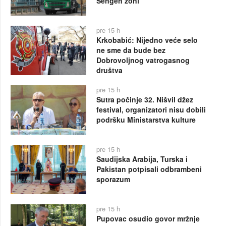
Šengen zoni
pre 15 h
Krkobabić: Nijedno veće selo
ne sme da bude bez
Dobrovoljnog vatrogasnog
društva
pre 15 h
Sutra počinje 32. Nišvil džez
festival, organizatori nisu dobili
podršku Ministarstva kulture
pre 15 h
Saudijska Arabija, Turska i
Pakistan potpisali odbrambeni
sporazum
pre 15 h
Pupovac osudio govor mržnje