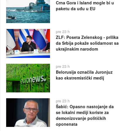
Crna Gora i Island mogle bi u
paketu da uđu u EU
pre 23 h
ZLF: Poseta Zelenskog - prilika
da Srbija pokaže solidarnost sa
ukrajinskim narodom
pre 23 h
Belorusija označila Juronjuz
kao ekstremistički medij
pre 23 h
Šabić: Opasno nastojanje da
se lokalni mediji koriste za
demonizovanje političkih
oponenata