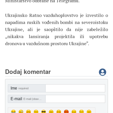
Ministarstvo odbrane na Telegramu.
Ukrajinsko Ratno vazduhoplovstvo je izvestilo o
napadima ruskih vođenih bombi na severoistoku
Ukrajine, ali je saopštilo da nije zabeležilo
„nikakva lansiranja projektila ili upotrebu
dronova u vazdušnom prostoru Ukrajine“.
Dodaj komentar
Ime
required
E-mail
E-mail (obavezno)