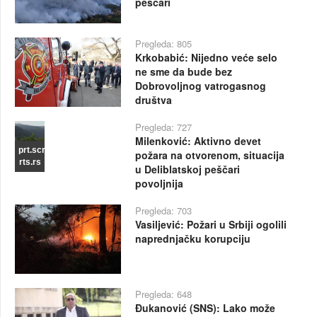
peščari
Pregleda: 805
Krkobabić: Nijedno veće selo
ne sme da bude bez
Dobrovoljnog vatrogasnog
društva
Pregleda: 727
Milenković: Aktivno devet
prt.scr
požara na otvorenom, situacija
rts.rs
u Deliblatskoj peščari
povoljnija
Pregleda: 703
Vasiljević: Požari u Srbiji ogolili
naprednjačku korupciju
Pregleda: 648
Đukanović (SNS): Lako može