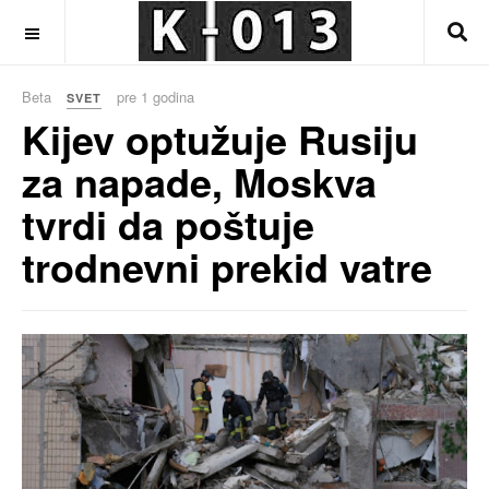
OFF CANVAS
Beta
pre 1 godina
SVET
Kijev optužuje Rusiju
za napade, Moskva
tvrdi da poštuje
trodnevni prekid vatre