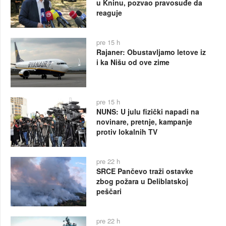
u Kninu, pozvao pravosuđe da
reaguje
pre 15 h
Rajaner: Obustavljamo letove iz
i ka Nišu od ove zime
pre 15 h
NUNS: U julu fizički napadi na
novinare, pretnje, kampanje
protiv lokalnih TV
pre 22 h
SRCE Pančevo traži ostavke
zbog požara u Deliblatskoj
peščari
pre 22 h