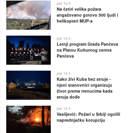
pre 14 h
Na četiri velika požara
angažovano gotovo 500 ljudi i
helikopteri MUP-a
pre 14 h
Letnji program Grada Pančeva
na Platou Kulturnog centra
Pančeva
pre 14 h
Kako živi Kuba bez struje -
njeni stanovnici organizuju
život prema trenucima kada
struja dođe
pre 14 h
Vasiljević: Požari u Srbiji ogolili
naprednjačku korupciju