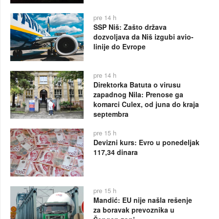
pre 14 h
SSP Niš: Zašto država
dozvoljava da Niš izgubi avio-
linije do Evrope
pre 14 h
Direktorka Batuta o virusu
zapadnog Nila: Prenose ga
komarci Culex, od juna do kraja
septembra
pre 15 h
Devizni kurs: Evro u ponedeljak
117,34 dinara
pre 15 h
Mandić: EU nije našla rešenje
za boravak prevoznika u