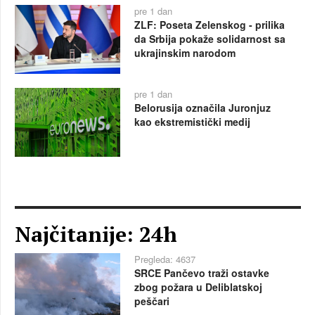
pre 1 dan
ZLF: Poseta Zelenskog - prilika
da Srbija pokaže solidarnost sa
ukrajinskim narodom
pre 1 dan
Belorusija označila Juronjuz
kao ekstremistički medij
Najčitanije: 24h
Pregleda: 4637
SRCE Pančevo traži ostavke
zbog požara u Deliblatskoj
peščari