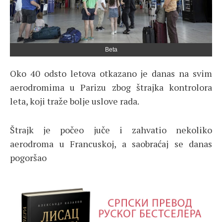
Beta
Oko 40 odsto letova otkazano je danas na svim
aerodromima u Parizu zbog štrajka kontrolora
leta, koji traže bolje uslove rada.
Štrajk je počeo juče i zahvatio nekoliko
aerodroma u Francuskoj, a saobraćaj se danas
pogoršao