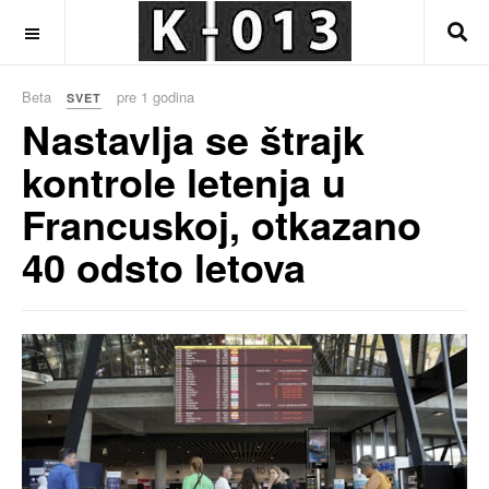
OFF CANVAS
Beta
pre 1 godina
SVET
Nastavlja se štrajk
kontrole letenja u
Francuskoj, otkazano
40 odsto letova