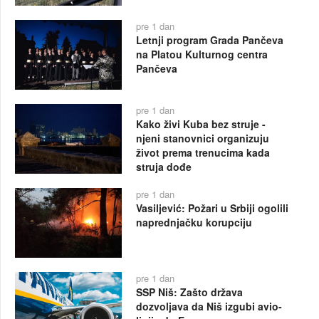
pre 1 dan
Letnji program Grada Pančeva
na Platou Kulturnog centra
Pančeva
pre 1 dan
Kako živi Kuba bez struje -
njeni stanovnici organizuju
život prema trenucima kada
struja dođe
pre 1 dan
Vasiljević: Požari u Srbiji ogolili
naprednjačku korupciju
pre 1 dan
SSP Niš: Zašto država
dozvoljava da Niš izgubi avio-