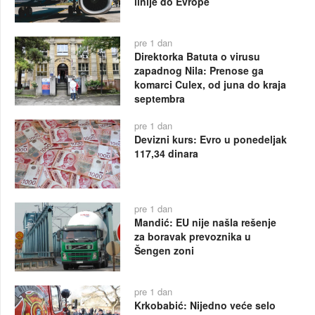
linije do Evrope
pre 1 dan
Direktorka Batuta o virusu
zapadnog Nila: Prenose ga
komarci Culex, od juna do kraja
septembra
pre 1 dan
Devizni kurs: Evro u ponedeljak
117,34 dinara
pre 1 dan
Mandić: EU nije našla rešenje
za boravak prevoznika u
Šengen zoni
pre 1 dan
Krkobabić: Nijedno veće selo