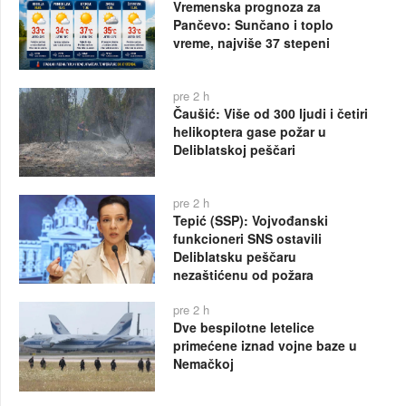
Vremenska prognoza za
Pančevo: Sunčano i toplo
vreme, najviše 37 stepeni
pre 2 h
Čaušić: Više od 300 ljudi i četiri
helikoptera gase požar u
Deliblatskoj peščari
pre 2 h
Tepić (SSP): Vojvođanski
funkcioneri SNS ostavili
Deliblatsku peščaru
nezaštićenu od požara
pre 2 h
Dve bespilotne letelice
primećene iznad vojne baze u
Nemačkoj