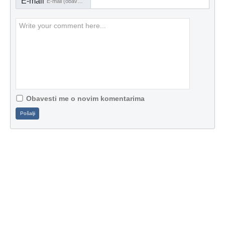
E-mail
E-mail (obavezno)
Obavesti me o novim komentarima
Pošalji