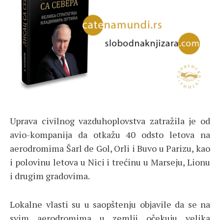
Uprava civilnog vazduhoplovstva zatražila je od
avio-kompanija da otkažu 40 odsto letova na
aerodromima Šarl de Gol, Orli i Buvo u Parizu, kao
i polovinu letova u Nici i trećinu u Marseju, Lionu
i drugim gradovima.
Lokalne vlasti su u saopštenju objavile da se na
svim aerodromima u zemlji očekuju velika