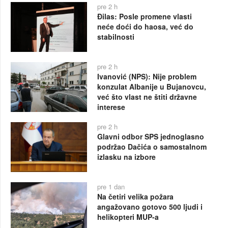
pre 2 h
Đilas: Posle promene vlasti
neće doći do haosa, već do
stabilnosti
pre 2 h
Ivanović (NPS): Nije problem
konzulat Albanije u Bujanovcu,
već što vlast ne štiti državne
interese
pre 2 h
Glavni odbor SPS jednoglasno
podržao Dačića o samostalnom
izlasku na izbore
pre 1 dan
Na četiri velika požara
angažovano gotovo 500 ljudi i
helikopteri MUP-a