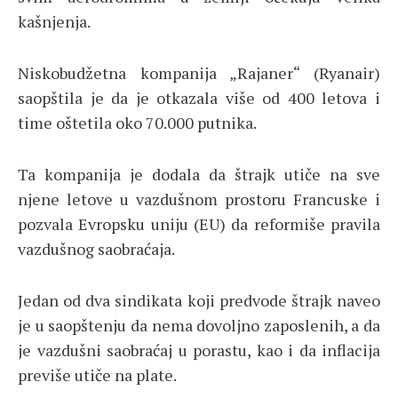
kašnjenja.
Niskobudžetna kompanija „Rajaner“ (Ryanair)
saopštila je da je otkazala više od 400 letova i
time oštetila oko 70.000 putnika.
Ta kompanija je dodala da štrajk utiče na sve
njene letove u vazdušnom prostoru Francuske i
pozvala Evropsku uniju (EU) da reformiše pravila
vazdušnog saobraćaja.
Jedan od dva sindikata koji predvode štrajk naveo
je u saopštenju da nema dovoljno zaposlenih, a da
je vazdušni saobraćaj u porastu, kao i da inflacija
previše utiče na plate.