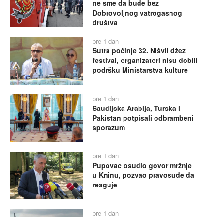
ne sme da bude bez
Dobrovoljnog vatrogasnog
društva
pre 1 dan
Sutra počinje 32. Nišvil džez
festival, organizatori nisu dobili
podršku Ministarstva kulture
pre 1 dan
Saudijska Arabija, Turska i
Pakistan potpisali odbrambeni
sporazum
pre 1 dan
Pupovac osudio govor mržnje
u Kninu, pozvao pravosuđe da
reaguje
pre 1 dan