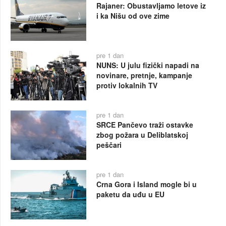
Rajaner: Obustavljamo letove iz
i ka Nišu od ove zime
pre 1 dan
NUNS: U julu fizički napadi na
novinare, pretnje, kampanje
protiv lokalnih TV
pre 1 dan
SRCE Pančevo traži ostavke
zbog požara u Deliblatskoj
peščari
pre 1 dan
Crna Gora i Island mogle bi u
paketu da uđu u EU