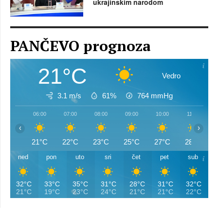
ukrajinskim narodom
PANČEVO prognoza
21°C
Vedro
3.1 m/s
61%
764
mmHg
06:00
07:00
08:00
09:00
10:00
11:00
‹
›
21°C
22°C
23°C
25°C
27°C
28°C
ned
pon
uto
sri
čet
pet
sub
32°C
33°C
35°C
31°C
28°C
31°C
32°C
21°C
19°C
23°C
24°C
21°C
21°C
22°C