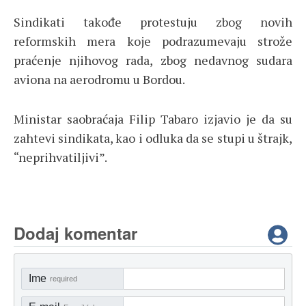
Sindikati takođe protestuju zbog novih
reformskih mera koje podrazumevaju strože
praćenje njihovog rada, zbog nedavnog sudara
aviona na aerodromu u Bordou.
Ministar saobraćaja Filip Tabaro izjavio je da su
zahtevi sindikata, kao i odluka da se stupi u štrajk,
“neprihvatiljivi”.
Dodaj komentar
Ime
required