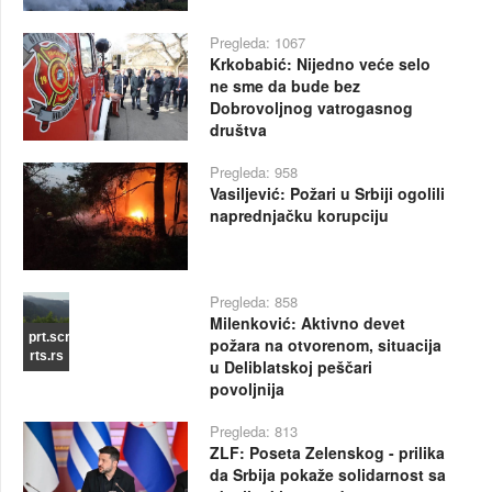
Pregleda: 1067
Krkobabić: Nijedno veće selo
ne sme da bude bez
Dobrovoljnog vatrogasnog
društva
Pregleda: 958
Vasiljević: Požari u Srbiji ogolili
naprednjačku korupciju
Pregleda: 858
Milenković: Aktivno devet
prt.scr
požara na otvorenom, situacija
rts.rs
u Deliblatskoj peščari
povoljnija
Pregleda: 813
ZLF: Poseta Zelenskog - prilika
da Srbija pokaže solidarnost sa