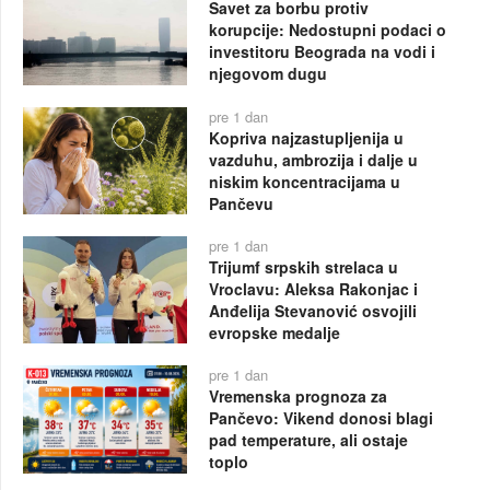
Savet za borbu protiv
korupcije: Nedostupni podaci o
investitoru Beograda na vodi i
njegovom dugu
pre 1 dan
Kopriva najzastupljenija u
vazduhu, ambrozija i dalje u
niskim koncentracijama u
Pančevu
pre 1 dan
Trijumf srpskih strelaca u
Vroclavu: Aleksa Rakonjac i
Anđelija Stevanović osvojili
evropske medalje
pre 1 dan
Vremenska prognoza za
Pančevo: Vikend donosi blagi
pad temperature, ali ostaje
toplo