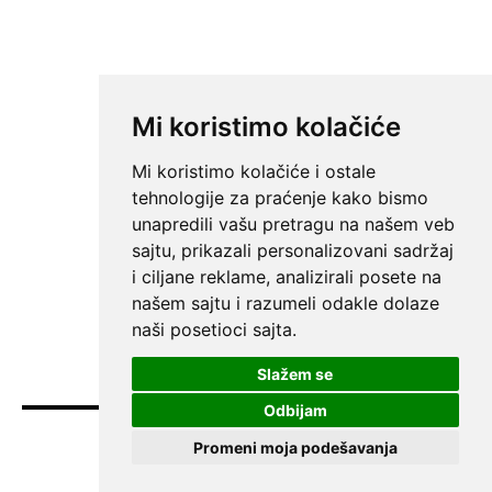
Mi koristimo kolačiće
Mi koristimo kolačiće i ostale
tehnologije za praćenje kako bismo
unapredili vašu pretragu na našem veb
sajtu, prikazali personalizovani sadržaj
i ciljane reklame, analizirali posete na
našem sajtu i razumeli odakle dolaze
naši posetioci sajta.
Slažem se
Odbijam
Promeni moja podešavanja