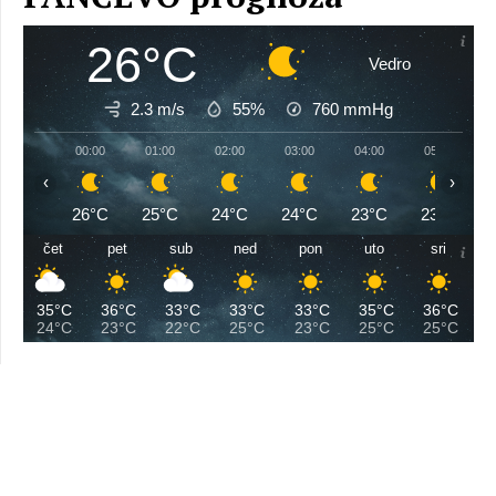
26°C
Vedro
2.3 m/s
55%
760
mmHg
00:00
01:00
02:00
03:00
04:00
05:00
‹
›
26°C
25°C
24°C
24°C
23°C
23°C
čet
pet
sub
ned
pon
uto
sri
35°C
36°C
33°C
33°C
33°C
35°C
36°C
24°C
23°C
22°C
25°C
23°C
25°C
25°C