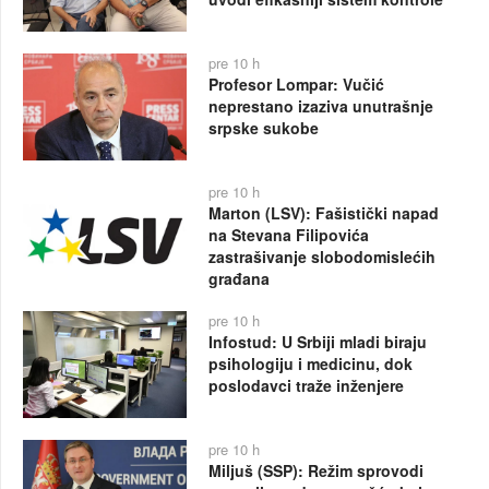
pre 10 h
Profesor Lompar: Vučić
neprestano izaziva unutrašnje
srpske sukobe
pre 10 h
Marton (LSV): Fašistički napad
na Stevana Filipovića
zastrašivanje slobodomislećih
građana
pre 10 h
Infostud: U Srbiji mladi biraju
psihologiju i medicinu, dok
poslodavci traže inženjere
pre 10 h
Miljuš (SSP): Režim sprovodi