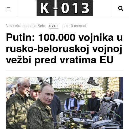
OFF CANVAS
Novinska agencija Beta
pre 10 meseci
SVET
Putin: 100.000 vojnika u
rusko-beloruskoj vojnoj
vežbi pred vratima EU