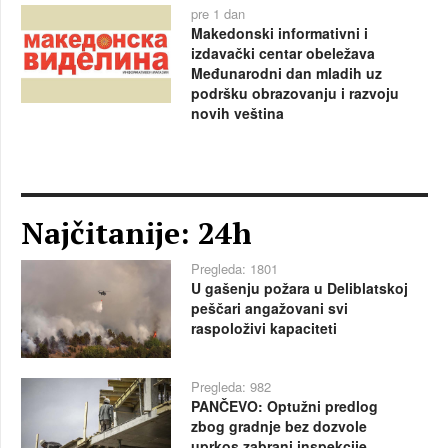
pre 1 dan
Makedonski informativni i
izdavački centar obeležava
Međunarodni dan mladih uz
podršku obrazovanju i razvoju
novih veština
Najčitanije: 24h
Pregleda: 1801
U gašenju požara u Deliblatskoj
peščari angažovani svi
raspoloživi kapaciteti
Pregleda: 982
PANČEVO: Optužni predlog
zbog gradnje bez dozvole
uprkos zabrani inspekcije