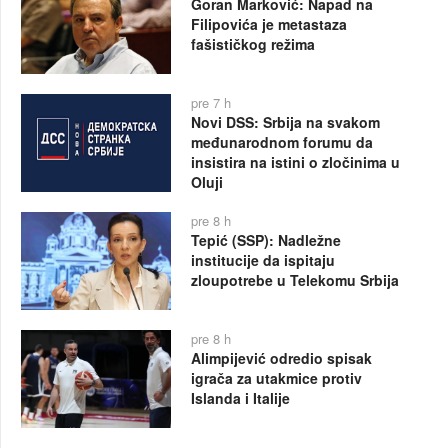
Goran Marković: Napad na
Filipovića je metastaza
fašističkog režima
pre 7 h
Novi DSS: Srbija na svakom
međunarodnom forumu da
insistira na istini o zločinima u
Oluji
pre 8 h
Tepić (SSP): Nadležne
institucije da ispitaju
zloupotrebe u Telekomu Srbija
pre 8 h
Alimpijević odredio spisak
igrača za utakmice protiv
Islanda i Italije