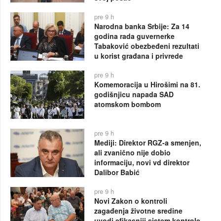
pre 9 h
Narodna banka Srbije: Za 14
godina rada guvernerke
Tabaković obezbeđeni rezultati
u korist građana i privrede
pre 9 h
Komemoracija u Hirošimi na 81.
godišnjicu napada SAD
atomskom bombom
pre 9 h
Mediji: Direktor RGZ-a smenjen,
ali zvanično nije dobio
informaciju, novi vd direktor
Dalibor Babić
pre 9 h
Novi Zakon o kontroli
zagađenja životne sredine
uvodi efikasniji sistem kontrole