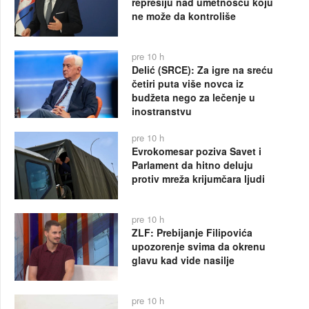
represiju nad umetnošću koju
ne može da kontroliše
pre 10 h
Delić (SRCE): Za igre na sreću
četiri puta više novca iz
budžeta nego za lečenje u
inostranstvu
pre 10 h
Evrokomesar poziva Savet i
Parlament da hitno deluju
protiv mreža krijumčara ljudi
pre 10 h
ZLF: Prebijanje Filipovića
upozorenje svima da okrenu
glavu kad vide nasilje
pre 10 h