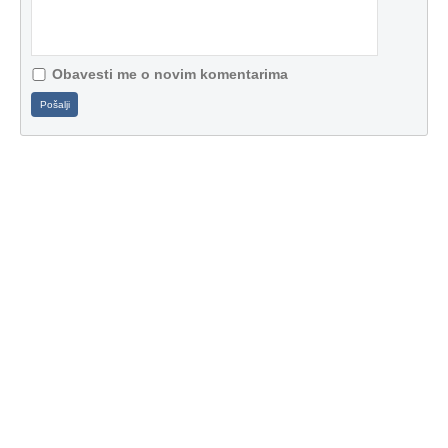
Obavesti me o novim komentarima
Pošalji