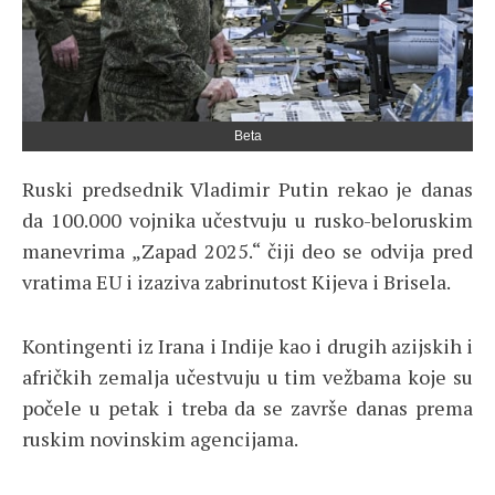
Beta
Ruski predsednik Vladimir Putin rekao je danas
da 100.000 vojnika učestvuju u rusko-beloruskim
manevrima „Zapad 2025.“ čiji deo se odvija pred
vratima EU i izaziva zabrinutost Kijeva i Brisela.
Kontingenti iz Irana i Indije kao i drugih azijskih i
afričkih zemalja učestvuju u tim vežbama koje su
počele u petak i treba da se završe danas prema
ruskim novinskim agencijama.