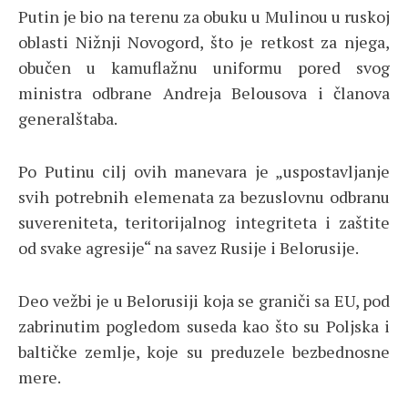
Putin je bio na terenu za obuku u Mulinou u ruskoj
oblasti Nižnji Novogord, što je retkost za njega,
obučen u kamuflažnu uniformu pored svog
ministra odbrane Andreja Belousova i članova
generalštaba.
Po Putinu cilj ovih manevara je „uspostavljanje
svih potrebnih elemenata za bezuslovnu odbranu
suvereniteta, teritorijalnog integriteta i zaštite
od svake agresije“ na savez Rusije i Belorusije.
Deo vežbi je u Belorusiji koja se graniči sa EU, pod
zabrinutim pogledom suseda kao što su Poljska i
baltičke zemlje, koje su preduzele bezbednosne
mere.