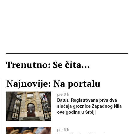
Trenutno: Se čita...
Najnovije: Na portalu
pre 6 h
Batut: Registrovana prva dva
slučaja groznice Zapadnog Nila
ove godine u Srbiji
pre 6 h