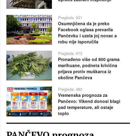
Pregleda: 921
Osumnjičena da je preko
Facebook oglasa prevarila
Pančevku i uzela joj novac a
robu nije isporučila
Pregleda: 673
Pronađeno više od 800 grama
marihuane, podneta krivična
prijava protiv muškarca iz
okoline Pančeva
Pregleda: 482
Vremenska prognoza za
Pančevo: Vikend donosi blagi
pad temperature, ali ostaje
toplo
PANČEVO prognoza