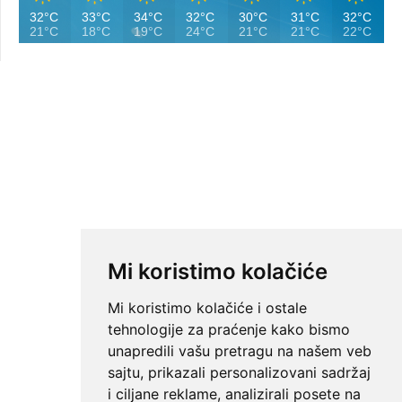
32°C
33°C
34°C
32°C
30°C
31°C
32°C
21°C
18°C
19°C
24°C
21°C
21°C
22°C
Mi koristimo kolačiće
Mi koristimo kolačiće i ostale
tehnologije za praćenje kako bismo
unapredili vašu pretragu na našem veb
sajtu, prikazali personalizovani sadržaj
i ciljane reklame, analizirali posete na