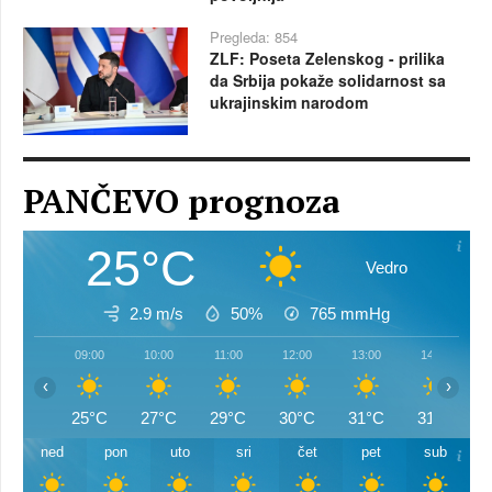
Pregleda: 854
ZLF: Poseta Zelenskog - prilika
da Srbija pokaže solidarnost sa
ukrajinskim narodom
PANČEVO prognoza
25°C
Vedro
2.9 m/s
50%
765
mmHg
09:00
10:00
11:00
12:00
13:00
14:00
‹
›
25°C
27°C
29°C
30°C
31°C
31°C
ned
pon
uto
sri
čet
pet
sub