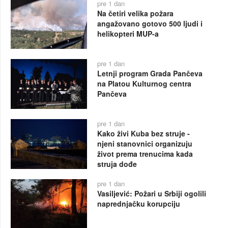
pre 1 dan
Na četiri velika požara
angažovano gotovo 500 ljudi i
helikopteri MUP-a
pre 1 dan
Letnji program Grada Pančeva
na Platou Kulturnog centra
Pančeva
pre 1 dan
Kako živi Kuba bez struje -
njeni stanovnici organizuju
život prema trenucima kada
struja dođe
pre 1 dan
Vasiljević: Požari u Srbiji ogolili
naprednjačku korupciju