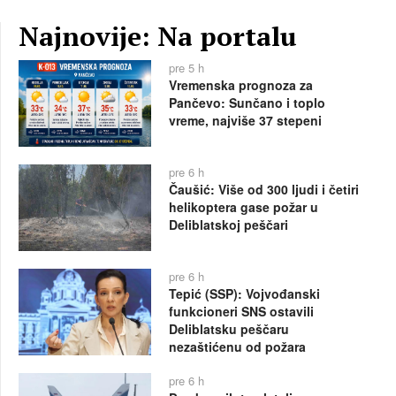
Najnovije: Na portalu
pre 5 h
Vremenska prognoza za
Pančevo: Sunčano i toplo
vreme, najviše 37 stepeni
pre 6 h
Čaušić: Više od 300 ljudi i četiri
helikoptera gase požar u
Deliblatskoj peščari
pre 6 h
Tepić (SSP): Vojvođanski
funkcioneri SNS ostavili
Deliblatsku peščaru
nezaštićenu od požara
pre 6 h