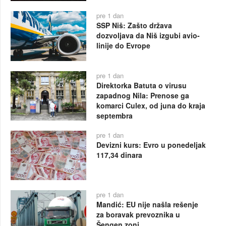
pre 1 dan
SSP Niš: Zašto država
dozvoljava da Niš izgubi avio-
linije do Evrope
pre 1 dan
Direktorka Batuta o virusu
zapadnog Nila: Prenose ga
komarci Culex, od juna do kraja
septembra
pre 1 dan
Devizni kurs: Evro u ponedeljak
117,34 dinara
pre 1 dan
Mandić: EU nije našla rešenje
za boravak prevoznika u
Šengen zoni