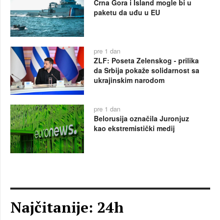
Crna Gora i Island mogle bi u
paketu da uđu u EU
pre 1 dan
ZLF: Poseta Zelenskog - prilika
da Srbija pokaže solidarnost sa
ukrajinskim narodom
pre 1 dan
Belorusija označila Juronjuz
kao ekstremistički medij
Najčitanije: 24h