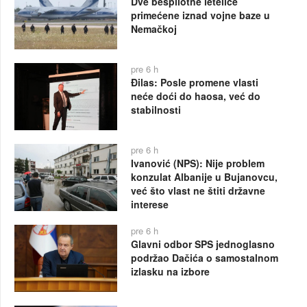
Dve bespilotne letelice
primećene iznad vojne baze u
Nemačkoj
pre 6 h
Đilas: Posle promene vlasti
neće doći do haosa, već do
stabilnosti
pre 6 h
Ivanović (NPS): Nije problem
konzulat Albanije u Bujanovcu,
već što vlast ne štiti državne
interese
pre 6 h
Glavni odbor SPS jednoglasno
podržao Dačića o samostalnom
izlasku na izbore