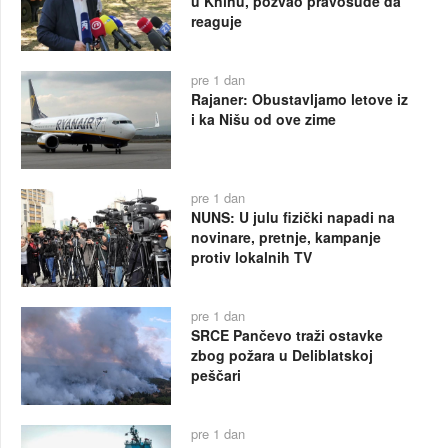
u Kninu, pozvao pravosuđe da
reaguje
pre 1 dan
Rajaner: Obustavljamo letove iz
i ka Nišu od ove zime
pre 1 dan
NUNS: U julu fizički napadi na
novinare, pretnje, kampanje
protiv lokalnih TV
pre 1 dan
SRCE Pančevo traži ostavke
zbog požara u Deliblatskoj
peščari
pre 1 dan