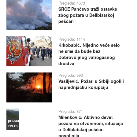
Pregleda: 4673
SRCE Pančevo traži ostavke
zbog požara u Deliblatskoj
peščari
Pregleda: 1114
Krkobabić: Nijedno veće selo
ne sme da bude bez
Dobrovoljnog vatrogasnog
društva
Pregleda: 993
Vasiljević: Požari u Srbiji ogolili
naprednjačku korupciju
Pregleda: 871
Milenković: Aktivno devet
prt.scr
požara na otvorenom, situacija
rts.rs
u Deliblatskoj peščari
povoljnija