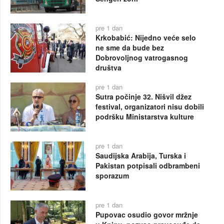
pre 1 dan
Krkobabić: Nijedno veće selo
ne sme da bude bez
Dobrovoljnog vatrogasnog
društva
pre 1 dan
Sutra počinje 32. Nišvil džez
festival, organizatori nisu dobili
podršku Ministarstva kulture
pre 1 dan
Saudijska Arabija, Turska i
Pakistan potpisali odbrambeni
sporazum
pre 1 dan
Pupovac osudio govor mržnje