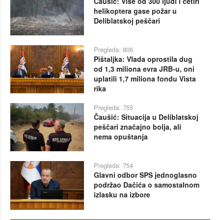
Čaušić: Više od 300 ljudi i četiri
helikoptera gase požar u
Deliblatskoj peščari
Pregleda: 806
Pištaljka: Vlada oprostila dug
od 1,3 miliona evra JRB-u, oni
uplatili 1,7 miliona fondu Vista
rika
Pregleda: 755
Čaušić: Situacija u Deliblatskoj
peščari značajno bolja, ali
nema opuštanja
Pregleda: 754
Glavni odbor SPS jednoglasno
podržao Dačića o samostalnom
izlasku na izbore