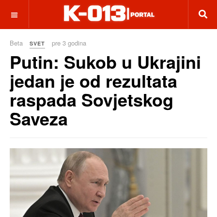
OFF CANVAS
Beta
pre 3 godina
SVET
Putin: Sukob u Ukrajini
jedan je od rezultata
raspada Sovjetskog
Saveza