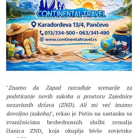
"
Znamo da Zapad razrađuje scenarije za
podsticanje novih sukoba u prostoru Zajednice
nezavisnih država (ZND). Ali mi već imamo
dovoljno (sukoba)
", rekao je Putin na sastanku sa
zvaničnicima bezbednosnih službi zemalja
članica ZND, koja okuplja bivše sovjetske