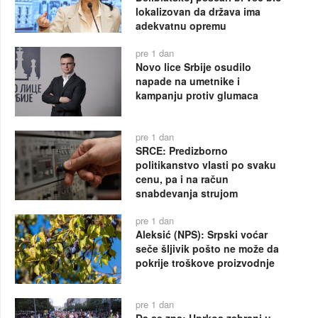
lokalizovan da država ima
adekvatnu opremu
pre 1 dan
Novo lice Srbije osudilo
napade na umetnike i
kampanju protiv glumaca
pre 1 dan
SRCE: Predizborno
politikanstvo vlasti po svaku
cenu, pa i na račun
snabdevanja strujom
pre 1 dan
Aleksić (NPS): Srpski voćar
seče šljivik pošto ne može da
pokrije troškove proizvodnje
pre 1 dan
Da se zna: Uprkos zabrani u