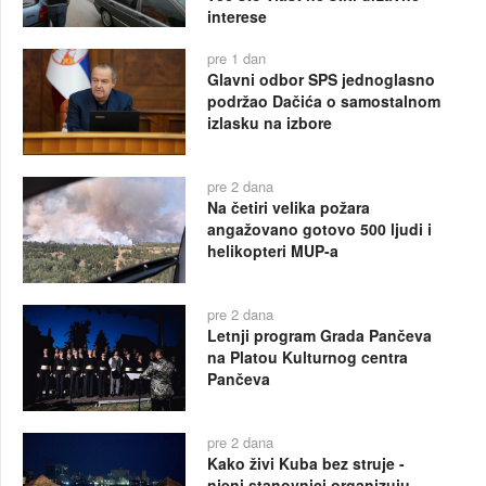
interese
pre 1 dan
Glavni odbor SPS jednoglasno
podržao Dačića o samostalnom
izlasku na izbore
pre 2 dana
Na četiri velika požara
angažovano gotovo 500 ljudi i
helikopteri MUP-a
pre 2 dana
Letnji program Grada Pančeva
na Platou Kulturnog centra
Pančeva
pre 2 dana
Kako živi Kuba bez struje -
njeni stanovnici organizuju