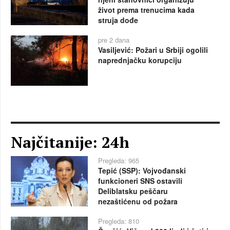
život prema trenucima kada
struja dođe
pre 2 dana
Vasiljević: Požari u Srbiji ogolili
naprednjačku korupciju
Najčitanije: 24h
Pregleda: 965
Tepić (SSP): Vojvođanski
funkcioneri SNS ostavili
Deliblatsku peščaru
nezaštićenu od požara
Pregleda: 810