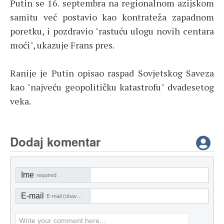
Putin se 16. septembra na regionalnom azijskom
samitu već postavio kao kontrateža zapadnom
poretku, i pozdravio "rastuću ulogu novih centara
moći", ukazuje Frans pres.
Ranije je Putin opisao raspad Sovjetskog Saveza
kao "najveću geopolitičku katastrofu" dvadesetog
veka.
Dodaj komentar
Ime
required
E-mail
E-mail (obavezno)