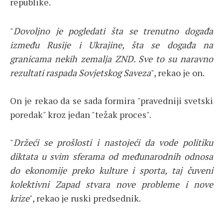
republike.
"
Dovoljno je pogledati šta se trenutno događa
između Rusije i Ukrajine, šta se događa na
granicama nekih zemalja ZND. Sve to su naravno
rezultati raspada Sovjetskog Saveza
", rekao je on.
On je rekao da se sada formira "pravedniji svetski
poredak" kroz jedan "težak proces".
"
Držeći se prošlosti i nastojeći da vode politiku
diktata u svim sferama od međunarodnih odnosa
do ekonomije preko kulture i sporta, taj čuveni
kolektivni Zapad stvara nove probleme i nove
krize
", rekao je ruski predsednik.