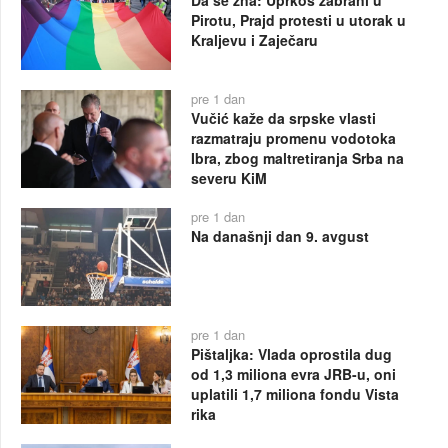
Pirotu, Prajd protesti u utorak u
Kraljevu i Zaječaru
pre 1 dan
Vučić kaže da srpske vlasti
razmatraju promenu vodotoka
Ibra, zbog maltretiranja Srba na
severu KiM
pre 1 dan
Na današnji dan 9. avgust
pre 1 dan
Pištaljka: Vlada oprostila dug
od 1,3 miliona evra JRB-u, oni
uplatili 1,7 miliona fondu Vista
rika