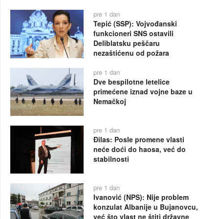
pre 1 dan
Tepić (SSP): Vojvođanski
funkcioneri SNS ostavili
Deliblatsku peščaru
nezaštićenu od požara
pre 1 dan
Dve bespilotne letelice
primećene iznad vojne baze u
Nemačkoj
pre 1 dan
Đilas: Posle promene vlasti
neće doći do haosa, već do
stabilnosti
pre 1 dan
Ivanović (NPS): Nije problem
konzulat Albanije u Bujanovcu,
već što vlast ne štiti državne