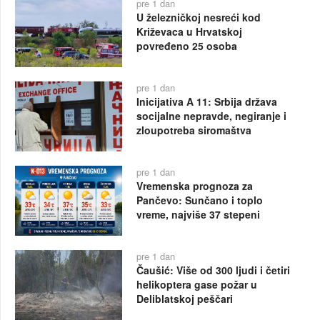
pre 1 dan
U železničkoj nesreći kod
Križevaca u Hrvatskoj
povređeno 25 osoba
pre 1 dan
Inicijativa A 11: Srbija država
socijalne nepravde, negiranje i
zloupotreba siromaštva
pre 1 dan
Vremenska prognoza za
Pančevo: Sunčano i toplo
vreme, najviše 37 stepeni
pre 1 dan
Čaušić: Više od 300 ljudi i četiri
helikoptera gase požar u
Deliblatskoj peščari