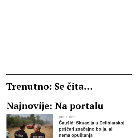
Trenutno: Se čita...
Najnovije: Na portalu
pre 1 dan
Čaušić: Situacija u Deliblatskoj
peščari značajno bolja, ali
nema opuštanja