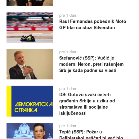
pre 1 dan
Raul Fernandes pobednik Moto
GP trke na stazi Silverston
pre 1 dan
Stefanović (SSP): Vučić je
moderni Neron, preti rušenjem
Srbije kada padne sa vlasti
pre 1 dan
DS: Gotovo svaki četvrti
građanin Srbije u riziku od
siromaštva ili socijalne
isključenosti
pre 1 dan
Tepić (SSP): Požar u
Deliblatskoj peščari bi već bio