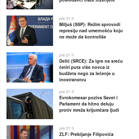
pre 21 h
Miljuš (SSP): Režim sprovodi
represiju nad umetnošću koju
ne može da kontroliše
pre 21 h
Delić (SRCE): Za igre na sreću
četiri puta više novca iz
budžeta nego za lečenje u
inostranstvu
pre 21 h
Evrokomesar poziva Savet i
Parlament da hitno deluju
protiv mreža krijumčara ljudi
pre 21 h
ZLF: Prebijanje Filipovića