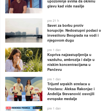
upozorenje svima da okrenu
glavu kad vide nasilje
pre 21 h
Savet za borbu protiv
korupcije: Nedostupni podaci o
investitoru Beograda na vodi i
njegovom dugu
pre 1 dan
Kopriva najzastupljenija u
vazduhu, ambrozija i dalje u
niskim koncentracijama u
Pančevu
pre 1 dan
Trijumf srpskih strelaca u
Vroclavu: Aleksa Rakonjac i
Anđelija Stevanović osvojili
evropske medalje
pre 1 dan