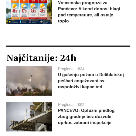
Vremenska prognoza za
Pančevo: Vikend donosi blagi
pad temperature, ali ostaje
toplo
Najčitanije: 24h
Pregleda: 1834
U gašenju požara u Deliblatskoj
peščari angažovani svi
raspoloživi kapaciteti
Pregleda: 1052
PANČEVO: Optužni predlog
zbog gradnje bez dozvole
uprkos zabrani inspekcije