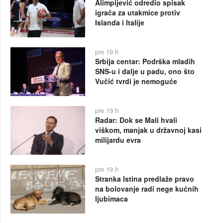
Alimpijević odredio spisak
igrača za utakmice protiv
Islanda i Italije
pre 19 h
Srbija centar: Podrška mladih
SNS-u i dalje u padu, ono što
Vučić tvrdi je nemoguće
pre 19 h
Radar: Dok se Mali hvali
viškom, manjak u državnoj kasi
milijardu evra
pre 19 h
Stranka Istina predlaže pravo
na bolovanje radi nege kućnih
ljubimaca