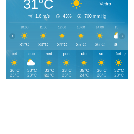
31°C
Vedro
1.6 m/s
43%
760
mmHg
10:00
11:00
12:00
13:00
14:00
15:00
‹
›
31°C
33°C
34°C
35°C
36°C
36°C
pet
sub
ned
pon
uto
sri
čet
36°C
33°C
33°C
33°C
35°C
36°C
32°C
23°C
23°C
22°C
23°C
24°C
26°C
23°C