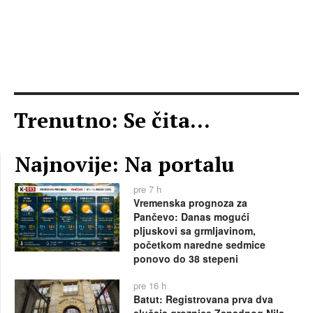
Trenutno: Se čita...
Najnovije: Na portalu
pre 7 h
Vremenska prognoza za
Pančevo: Danas mogući
pljuskovi sa grmljavinom,
početkom naredne sedmice
ponovo do 38 stepeni
pre 16 h
Batut: Registrovana prva dva