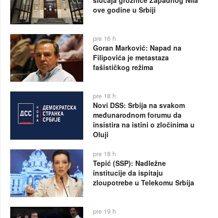
slučaja groznice Zapadnog Nila
ove godine u Srbiji
pre 16 h
Goran Marković: Napad na
Filipovića je metastaza
fašističkog režima
pre 18 h
Novi DSS: Srbija na svakom
međunarodnom forumu da
insistira na istini o zločinima u
Oluji
pre 18 h
Tepić (SSP): Nadležne
institucije da ispitaju
zloupotrebe u Telekomu Srbija
pre 19 h