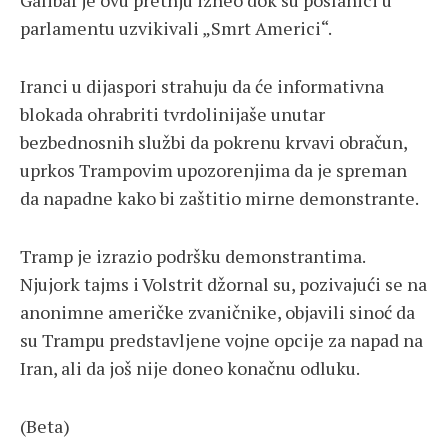
parlamentu uzvikivali „Smrt Americi“.
Iranci u dijaspori strahuju da će informativna
blokada ohrabriti tvrdolinijaše unutar
bezbednosnih službi da pokrenu krvavi obračun,
uprkos Trampovim upozorenjima da je spreman
da napadne kako bi zaštitio mirne demonstrante.
Tramp je izrazio podršku demonstrantima.
Njujork tajms i Volstrit džornal su, pozivajući se na
anonimne američke zvaničnike, objavili sinoć da
su Trampu predstavljene vojne opcije za napad na
Iran, ali da još nije doneo konačnu odluku.
(Beta)