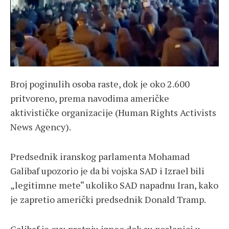
Broj poginulih osoba raste, dok je oko 2.600
pritvoreno, prema navodima američke
aktivističke organizacije (Human Rights Activists
News Agency).
Predsednik iranskog parlamenta Mohamad
Galibaf upozorio je da bi vojska SAD i Izrael bili
„legitimne mete“ ukoliko SAD napadnu Iran, kako
je zapretio američki predsednik Donald Tramp.
Galibaf je ovu pretnju izneo dok su poslanici u