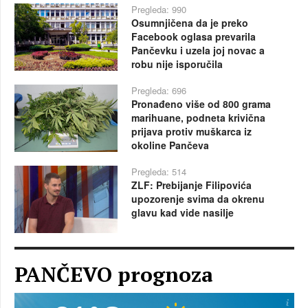
Pregleda: 990
Osumnjičena da je preko
Facebook oglasa prevarila
Pančevku i uzela joj novac a
robu nije isporučila
Pregleda: 696
Pronađeno više od 800 grama
marihuane, podneta krivična
prijava protiv muškarca iz
okoline Pančeva
Pregleda: 514
ZLF: Prebijanje Filipovića
upozorenje svima da okrenu
glavu kad vide nasilje
PANČEVO prognoza