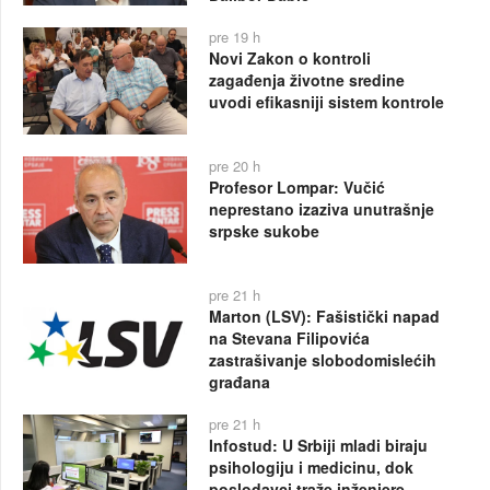
pre 19 h
Novi Zakon o kontroli
zagađenja životne sredine
uvodi efikasniji sistem kontrole
pre 20 h
Profesor Lompar: Vučić
neprestano izaziva unutrašnje
srpske sukobe
pre 21 h
Marton (LSV): Fašistički napad
na Stevana Filipovića
zastrašivanje slobodomislećih
građana
pre 21 h
Infostud: U Srbiji mladi biraju
psihologiju i medicinu, dok
poslodavci traže inženjere