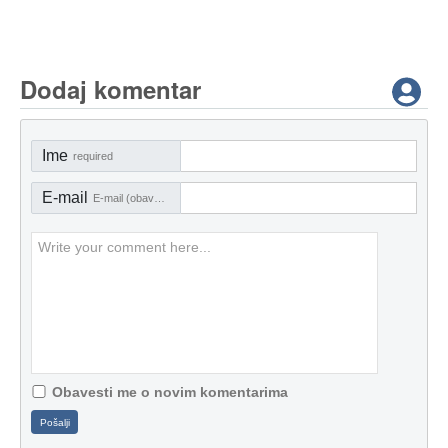
Dodaj komentar
Ime
required
E-mail
E-mail (obavezno)
Obavesti me o novim komentarima
Pošalji