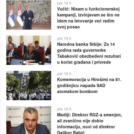
pre 19 h
Vučić: Nisam u funkcionerskoj
kampanji, izvinjavam se što ne
idem na letovanje već radim
svoj posao
pre 19 h
Narodna banka Srbije: Za 14
godina rada guvernerke
Tabaković obezbeđeni rezultati
u korist građana i privrede
pre 19 h
Komemoracija u Hirošimi na 81.
godišnjicu napada SAD
atomskom bombom
pre 19 h
Mediji: Direktor RGZ-a smenjen,
ali zvanično nije dobio
informaciju, novi vd direktor
Dalibor Babić