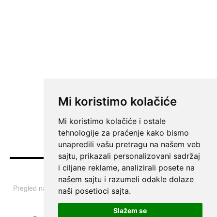
Mi koristimo kolačiće
Mi koristimo kolačiće i ostale
tehnologije za praćenje kako bismo
unapredili vašu pretragu na našem veb
sajtu, prikazali personalizovani sadržaj
i ciljane reklame, analizirali posete na
Vesti
našem sajtu i razumeli odakle dolaze
Pregled najvažnijih informacija i tema iz Srbije, regiona i sveta.
naši posetioci sajta.
Slažem se