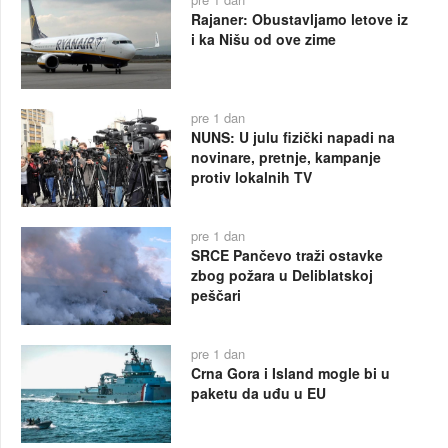
Rajaner: Obustavljamo letove iz
i ka Nišu od ove zime
pre 1 dan
NUNS: U julu fizički napadi na
novinare, pretnje, kampanje
protiv lokalnih TV
pre 1 dan
SRCE Pančevo traži ostavke
zbog požara u Deliblatskoj
peščari
pre 1 dan
Crna Gora i Island mogle bi u
paketu da uđu u EU