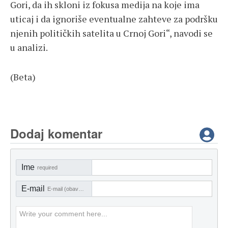
Gori, da ih skloni iz fokusa medija na koje ima
uticaj i da ignoriše eventualne zahteve za podršku
njenih političkih satelita u Crnoj Gori“, navodi se
u analizi.
(Beta)
Dodaj komentar
Ime
required
E-mail
E-mail (obavezno)