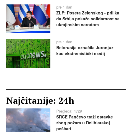
pre 1 dan
ZLF: Poseta Zelenskog - prilika
da Srbija pokaže solidarnost sa
ukrajinskim narodom
pre 1 dan
Belorusija označila Juronjuz
kao ekstremistički medij
Najčitanije: 24h
Pregleda: 4729
SRCE Pančevo traži ostavke
zbog požara u Deliblatskoj
peščari