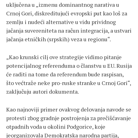
uključena u „izmenu dominantnog narativa u
Crnoj Gori, diskreditujući evropski put kao loš za
zemlju i nudeći alternative u vidu prividnog
jačanja suvereniteta na račun integracija, a ustvari
jačanja etničkih (srpskih) veza u regionu“.
„Kao krunski cilj ove strategije vidimo pitanje
potencijalnog referenduma o članstvu u EU. Rusija
će raditi na tome da referendum bude raspisan,
što većtraže neke pro-ruske stranke u Crnoj Gori“,
zaključuju autori dokumenta.
Kao najnoviji primer ovakvog delovanja navode se
protesti zbog gradnje postrojenja za prečišćavanje
otpadnih voda u okolini Podgorice, koje
jeorganizovala Demokratska narodna partija,