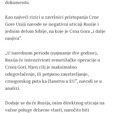
dokumentu.
Kao najveći rizici u završnici pristupanja Crne
Gore Uniji navode se negativni uticaji Rusije i
jednim delom Srbije, na koje je Crna Gora „i dalje
ranjiva“.
„U narednom periodu (najmanje dve godine),
Rusija će intenzivirati remetilačke operacije u
Crnoj Gori. Njen cilj je maksimalno
odugovlačenje, ili potpuno zaustavljanje,
crnogorskog puta ka članstvu u EU“, navodi se u
analizi.
Dodaje se da će Rusija, osim direktnog uticaja na
važne poluge državne vlasti, naročito biti