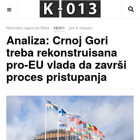
OFF CANVAS
Novinska agencija Beta
pre 6 meseci
VESTI
Analiza: Crnoj Gori
treba rekonstruisana
pro-EU vlada da završi
proces pristupanja