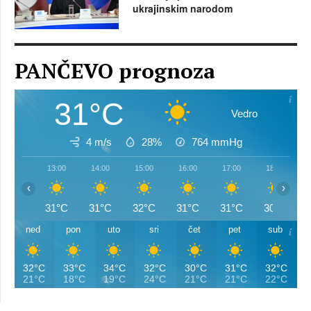
ukrajinskim narodom
PANČEVO prognoza
31°C
Vedro
4 m/s
28%
764
mmHg
13:00
14:00
15:00
16:00
17:00
18:00
‹
›
31°C
31°C
32°C
31°C
31°C
30°C
ned
pon
uto
sri
čet
pet
sub
32°C
33°C
34°C
32°C
30°C
31°C
32°C
21°C
18°C
19°C
24°C
21°C
21°C
22°C