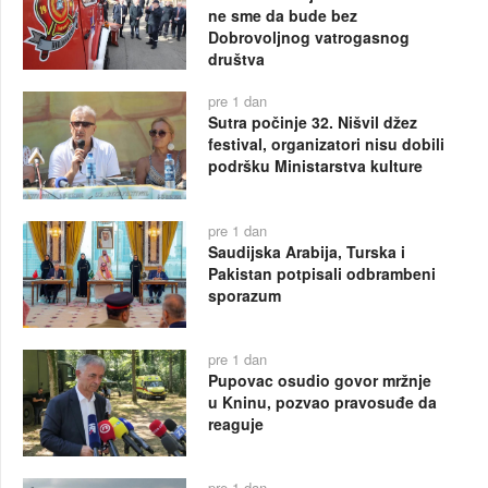
ne sme da bude bez
Dobrovoljnog vatrogasnog
društva
pre 1 dan
Sutra počinje 32. Nišvil džez
festival, organizatori nisu dobili
podršku Ministarstva kulture
pre 1 dan
Saudijska Arabija, Turska i
Pakistan potpisali odbrambeni
sporazum
pre 1 dan
Pupovac osudio govor mržnje
u Kninu, pozvao pravosuđe da
reaguje
pre 1 dan