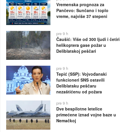
Vremenska prognoza za
Pančevo: Sunčano i toplo
vreme, najviše 37 stepeni
pre 9 h
Čaušić: Više od 300 ljudi i četiri
helikoptera gase požar u
Deliblatskoj peščari
pre 9 h
Tepić (SSP): Vojvođanski
funkcioneri SNS ostavili
Deliblatsku peščaru
nezaštićenu od požara
pre 9 h
Dve bespilotne letelice
primećene iznad vojne baze u
Nemačkoj