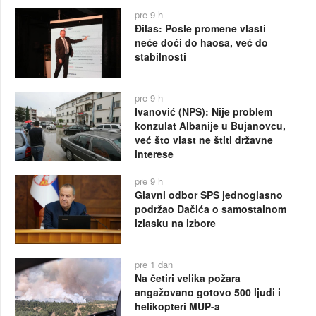
pre 9 h
Đilas: Posle promene vlasti
neće doći do haosa, već do
stabilnosti
pre 9 h
Ivanović (NPS): Nije problem
konzulat Albanije u Bujanovcu,
već što vlast ne štiti državne
interese
pre 9 h
Glavni odbor SPS jednoglasno
podržao Dačića o samostalnom
izlasku na izbore
pre 1 dan
Na četiri velika požara
angažovano gotovo 500 ljudi i
helikopteri MUP-a