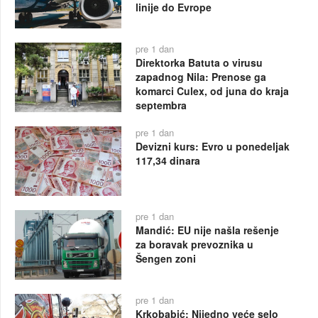
linije do Evrope
pre 1 dan
Direktorka Batuta o virusu
zapadnog Nila: Prenose ga
komarci Culex, od juna do kraja
septembra
pre 1 dan
Devizni kurs: Evro u ponedeljak
117,34 dinara
pre 1 dan
Mandić: EU nije našla rešenje
za boravak prevoznika u
Šengen zoni
pre 1 dan
Krkobabić: Nijedno veće selo