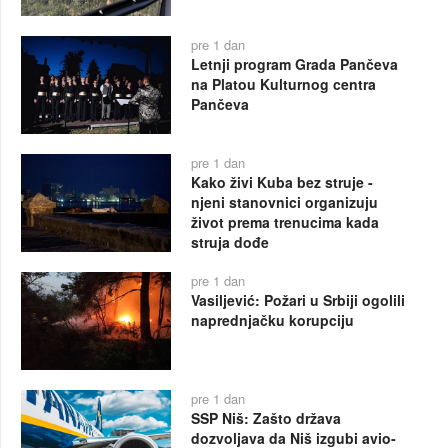
pre 1 dan
Letnji program Grada Pančeva
na Platou Kulturnog centra
Pančeva
pre 1 dan
Kako živi Kuba bez struje -
njeni stanovnici organizuju
život prema trenucima kada
struja dođe
pre 1 dan
Vasiljević: Požari u Srbiji ogolili
naprednjačku korupciju
pre 1 dan
SSP Niš: Zašto država
dozvoljava da Niš izgubi avio-