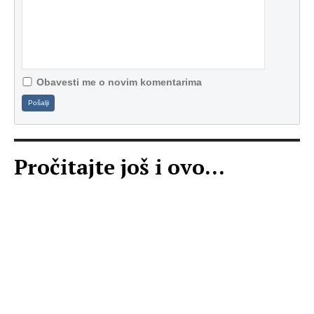
Obavesti me o novim komentarima
Pošalji
Pročitajte još i ovo...