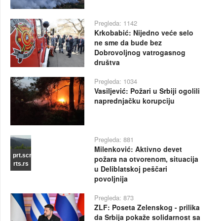
Pregleda: 1142
Krkobabić: Nijedno veće selo
ne sme da bude bez
Dobrovoljnog vatrogasnog
društva
Pregleda: 1034
Vasiljević: Požari u Srbiji ogolili
naprednjačku korupciju
Pregleda: 881
Milenković: Aktivno devet
prt.scr
požara na otvorenom, situacija
rts.rs
u Deliblatskoj peščari
povoljnija
Pregleda: 873
ZLF: Poseta Zelenskog - prilika
da Srbija pokaže solidarnost sa