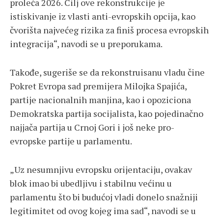
proleća 2026. Cilj ove rekonstrukcije je
istiskivanje iz vlasti anti-evropskih opcija, kao
čvorišta najvećeg rizika za finiš procesa evropskih
integracija“, navodi se u preporukama.
Takođe, sugeriše se da rekonstruisanu vladu čine
Pokret Evropa sad premijera Milojka Spajića,
partije nacionalnih manjina, kao i opoziciona
Demokratska partija socijalista, kao pojedinačno
najjača partija u Crnoj Gori i još neke pro-
evropske partije u parlamentu.
„Uz nesumnjivu evropsku orijentaciju, ovakav
blok imao bi ubedljivu i stabilnu većinu u
parlamentu što bi budućoj vladi donelo snažniji
legitimitet od ovog kojeg ima sad“, navodi se u