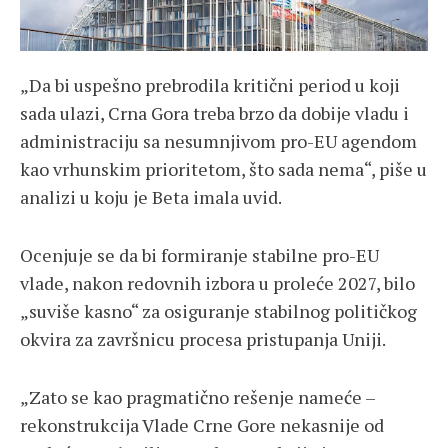
„Da bi uspešno prebrodila kritični period u koji
sada ulazi, Crna Gora treba brzo da dobije vladu i
administraciju sa nesumnjivom pro-EU agendom
kao vrhunskim prioritetom, što sada nema“, piše u
analizi u koju je Beta imala uvid.
Ocenjuje se da bi formiranje stabilne pro-EU
vlade, nakon redovnih izbora u proleće 2027, bilo
„suviše kasno“ za osiguranje stabilnog političkog
okvira za završnicu procesa pristupanja Uniji.
„Zato se kao pragmatično rešenje nameće –
rekonstrukcija Vlade Crne Gore nekasnije od