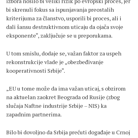
izbora nosilo bi veliki rizik po evropski proces, jer
bi skrenuli fokus sa ispunjavanja preostalih
kriterijuma za članstvo, usporili bi proces, ali i
dali šansu destruktivnom uticaju da ojača svoje
eksponente“, zaključuje se u preporukama.
U tom smislu, dodaje se, važan faktor za uspeh
rekonstrukcije vlade je „obezbeđivanje
kooperativnosti Srbije“.
„EU u tome može da ima važan uticaj, s obzirom
na aktuelan zaokret Beograda od Rusije (zbog
slučaja Naftne industrije Srbije – NIS) ka
zapadnim partnerima.
Bilo bi dovoljno da Srbija prećuti događaje u Crnoj