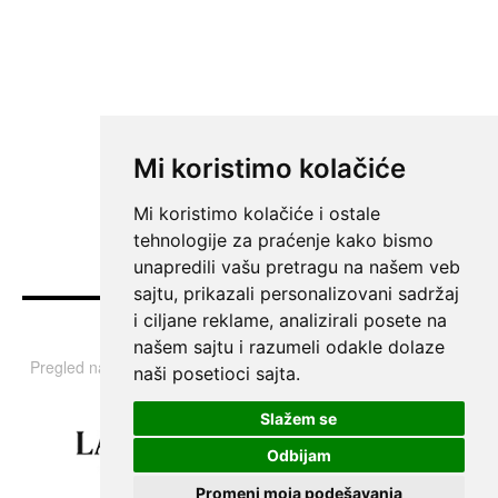
Mi koristimo kolačiće
Mi koristimo kolačiće i ostale
tehnologije za praćenje kako bismo
unapredili vašu pretragu na našem veb
sajtu, prikazali personalizovani sadržaj
i ciljane reklame, analizirali posete na
Vesti
našem sajtu i razumeli odakle dolaze
Pregled najvažnijih informacija i tema iz Srbije, regiona i sveta.
naši posetioci sajta.
Slažem se
Odbijam
Promeni moja podešavanja