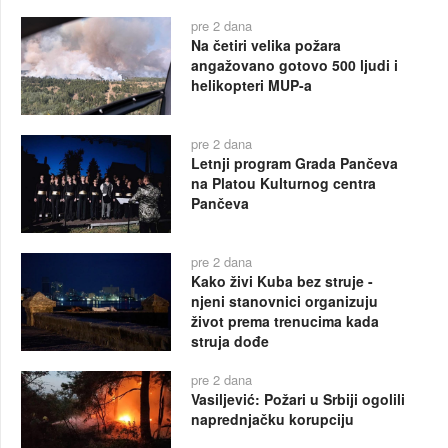
pre 2 dana
Na četiri velika požara
angažovano gotovo 500 ljudi i
helikopteri MUP-a
pre 2 dana
Letnji program Grada Pančeva
na Platou Kulturnog centra
Pančeva
pre 2 dana
Kako živi Kuba bez struje -
njeni stanovnici organizuju
život prema trenucima kada
struja dođe
pre 2 dana
Vasiljević: Požari u Srbiji ogolili
naprednjačku korupciju