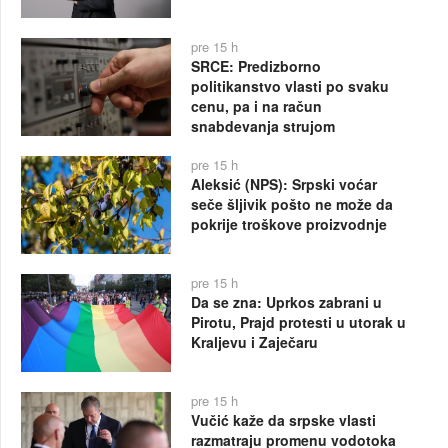
pre 15 h
SRCE: Predizborno
politikanstvo vlasti po svaku
cenu, pa i na račun
snabdevanja strujom
pre 15 h
Aleksić (NPS): Srpski voćar
seče šljivik pošto ne može da
pokrije troškove proizvodnje
pre 15 h
Da se zna: Uprkos zabrani u
Pirotu, Prajd protesti u utorak u
Kraljevu i Zaječaru
pre 15 h
Vučić kaže da srpske vlasti
razmatraju promenu vodotoka