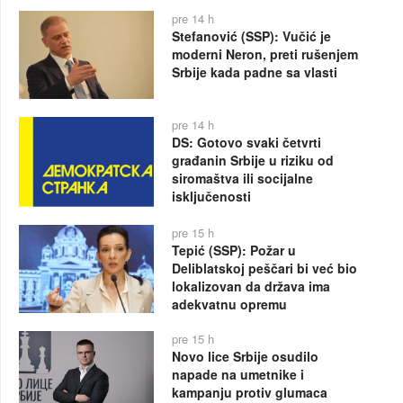
pre 14 h
Stefanović (SSP): Vučić je
moderni Neron, preti rušenjem
Srbije kada padne sa vlasti
pre 14 h
DS: Gotovo svaki četvrti
građanin Srbije u riziku od
siromaštva ili socijalne
isključenosti
pre 15 h
Tepić (SSP): Požar u
Deliblatskoj peščari bi već bio
lokalizovan da država ima
adekvatnu opremu
pre 15 h
Novo lice Srbije osudilo
napade na umetnike i
kampanju protiv glumaca