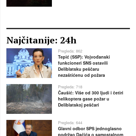
Najčitanije: 24h
Pregleda: 862
Tepić (SSP): Vojvođanski
funkcioneri SNS ostavili
Deliblatsku peščaru
nezaštićenu od požara
Pregleda: 718
Čaušić: Više od 300 ljudi i četiri
helikoptera gase požar u
Deliblatskoj peščari
Pregleda: 644
Glavni odbor SPS jednoglasno
podržao Dačića o samostalnom