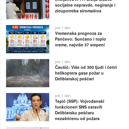
socijalne nepravde, negiranje i
zloupotreba siromaštva
pre 1 dan
Vremenska prognoza za
Pančevo: Sunčano i toplo
vreme, najviše 37 stepeni
pre 1 dan
Čaušić: Više od 300 ljudi i četiri
helikoptera gase požar u
Deliblatskoj peščari
pre 1 dan
Tepić (SSP): Vojvođanski
funkcioneri SNS ostavili
Deliblatsku peščaru
nezaštićenu od požara