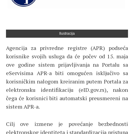
Ilustracija
Agencija za privredne registre (APR) podseća
korisnike svojih usluga da će počev od 15. maja
ove godine sistem prijavljivanja na Portalu sa
eServisima APR-a biti omogućen isključivo sa
korisničkim nalogom kreiranim putem Portala za
elektronsku identifikaciju (eID.gov.rs), nakon
čega će korisnici biti automatski preusmereni na
sistem APR-a.
Cilj ove izmene je povećanje bezbednosti
elektronskog identiteta i standardizacija pristupa