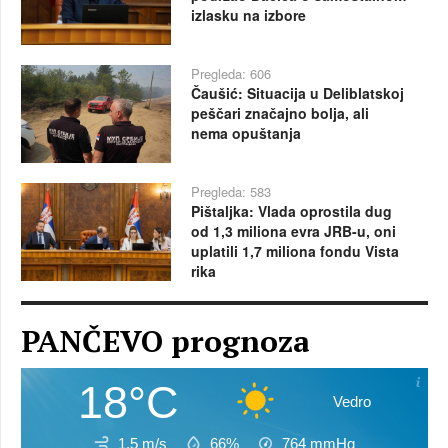
izlasku na izbore
Pregleda: 606
Čaušić: Situacija u Deliblatskoj
peščari značajno bolja, ali
nema opuštanja
Pregleda: 583
Pištaljka: Vlada oprostila dug
od 1,3 miliona evra JRB-u, oni
uplatili 1,7 miliona fondu Vista
rika
PANČEVO prognoza
18°C
Vedro
1.5 m/s
66%
764
mmHg