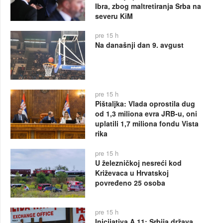
Ibra, zbog maltretiranja Srba na
severu KiM
pre 15 h
Na današnji dan 9. avgust
pre 15 h
Pištaljka: Vlada oprostila dug
od 1,3 miliona evra JRB-u, oni
uplatili 1,7 miliona fondu Vista
rika
pre 15 h
U železničkoj nesreći kod
Križevaca u Hrvatskoj
povređeno 25 osoba
pre 15 h
Inicijativa A 11: Srbija država