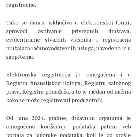
registracije.
Tako se danas, isključivo u elektronskoj formi,
sprovodi osnivanje privrednih društava,
evidentiranje stvarnih vlasnika i registracija
pružalaca računovodstvenih usluga, navedeno je u
saopštenju.
Elektronska registracija je omogućena i u
Registru finansijskog lizinga, Registru založnog
prava, Registru ponuđača, a to je i jedan od načina
kako se može registrovati preduzetnik.
Od juna 2024. godine, državnim organima je
omogućeno korišćenje podataka putem veb
portala za isporuke podataka, koji je od prošle