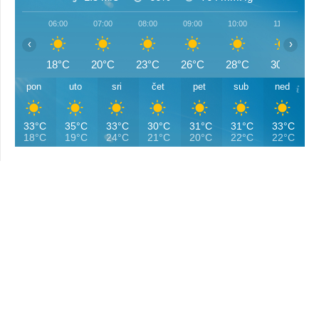
06:00
07:00
08:00
09:00
10:00
11:00
‹
›
18°C
20°C
23°C
26°C
28°C
30°C
pon
uto
sri
čet
pet
sub
ned
33°C
35°C
33°C
30°C
31°C
31°C
33°C
18°C
19°C
24°C
21°C
20°C
22°C
22°C