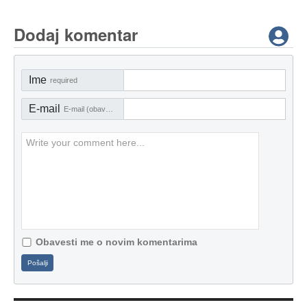
Dodaj komentar
Ime
required
E-mail
E-mail (obavezno)
Obavesti me o novim komentarima
Pošalji