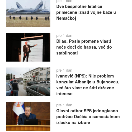
pre 1 dan
Dve bespilotne letelice
primećene iznad vojne baze u
Nemačkoj
pre 1 dan
Đilas: Posle promene vlasti
neće doći do haosa, već do
stabilnosti
pre 1 dan
Ivanović (NPS): Nije problem
konzulat Albanije u Bujanovcu,
već što vlast ne štiti državne
interese
pre 1 dan
Glavni odbor SPS jednoglasno
podržao Dačića o samostalnom
izlasku na izbore