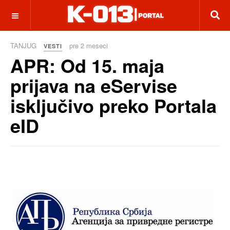
OFF CANVAS
TANJUG
pre 2 meseci
VESTI
APR: Od 15. maja
prijava na eServise
isključivo preko Portala
eID