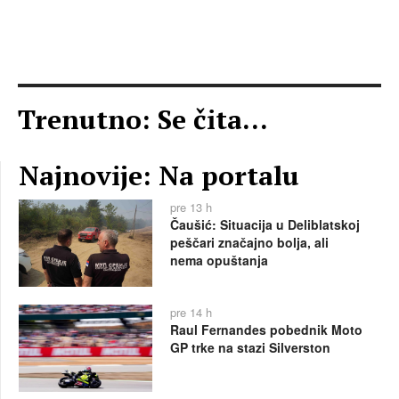
Trenutno: Se čita...
Najnovije: Na portalu
pre 13 h
Čaušić: Situacija u Deliblatskoj
peščari značajno bolja, ali
nema opuštanja
pre 14 h
Raul Fernandes pobednik Moto
GP trke na stazi Silverston