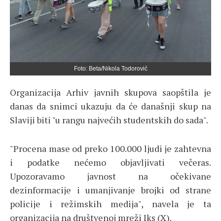
Foto: Beta/Nikola Todorović
Organizacija Arhiv javnih skupova saopštila je
danas da snimci ukazuju da će današnji skup na
Slaviji biti "u rangu najvećih studentskih do sada".
"Procena mase od preko 100.000 ljudi je zahtevna
i podatke nećemo objavljivati večeras.
Upozoravamo javnost na očekivane
dezinformacije i umanjivanje brojki od strane
policije i režimskih medija", navela je ta
organizacija na društvenoj mreži Iks (X).