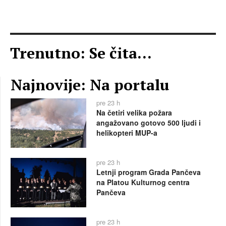
Trenutno: Se čita...
Najnovije: Na portalu
pre 23 h
Na četiri velika požara
angažovano gotovo 500 ljudi i
helikopteri MUP-a
pre 23 h
Letnji program Grada Pančeva
na Platou Kulturnog centra
Pančeva
pre 23 h