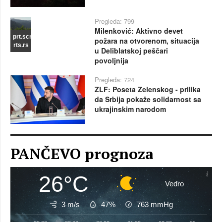
Pregleda: 799
Milenković: Aktivno devet
prt.scr
požara na otvorenom, situacija
rts.rs
u Deliblatskoj peščari
povoljnija
Pregleda: 724
ZLF: Poseta Zelenskog - prilika
da Srbija pokaže solidarnost sa
ukrajinskim narodom
PANČEVO prognoza
26°C
Vedro
3 m/s
47%
763
mmHg