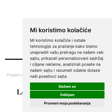
Mi koristimo kolačiće
Mi koristimo kolačiće i ostale
tehnologije za praćenje kako bismo
unapredili vašu pretragu na našem veb
sajtu, prikazali personalizovani sadržaj
i ciljane reklame, analizirali posete na
Vesti
našem sajtu i razumeli odakle dolaze
Pregled najvažnijih informacija i tema iz Srbije, regiona i sveta.
naši posetioci sajta.
Slažem se
Odbijam
Promeni moja podešavanja