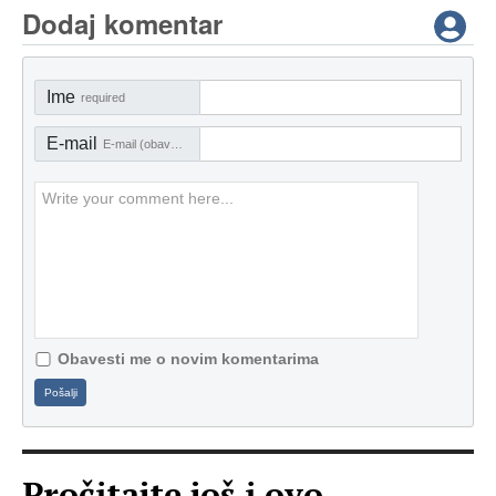
Dodaj komentar
Ime
required
E-mail
E-mail (obavezno)
Obavesti me o novim komentarima
Pošalji
Pročitajte još i ovo...