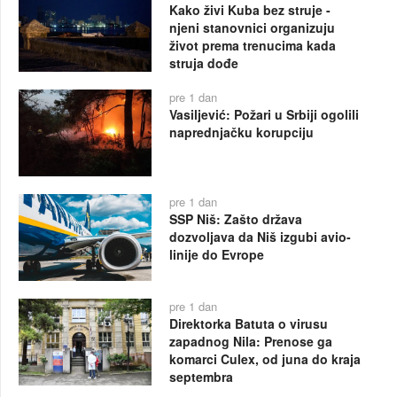
Kako živi Kuba bez struje -
njeni stanovnici organizuju
život prema trenucima kada
struja dođe
pre 1 dan
Vasiljević: Požari u Srbiji ogolili
naprednjačku korupciju
pre 1 dan
SSP Niš: Zašto država
dozvoljava da Niš izgubi avio-
linije do Evrope
pre 1 dan
Direktorka Batuta o virusu
zapadnog Nila: Prenose ga
komarci Culex, od juna do kraja
septembra