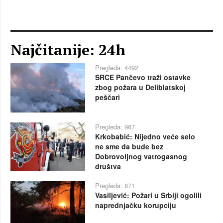
Najčitanije: 24h
Pregleda: 4492
SRCE Pančevo traži ostavke
zbog požara u Deliblatskoj
peščari
Pregleda: 967
Krkobabić: Nijedno veće selo
ne sme da bude bez
Dobrovoljnog vatrogasnog
društva
Pregleda: 871
Vasiljević: Požari u Srbiji ogolili
naprednjačku korupciju