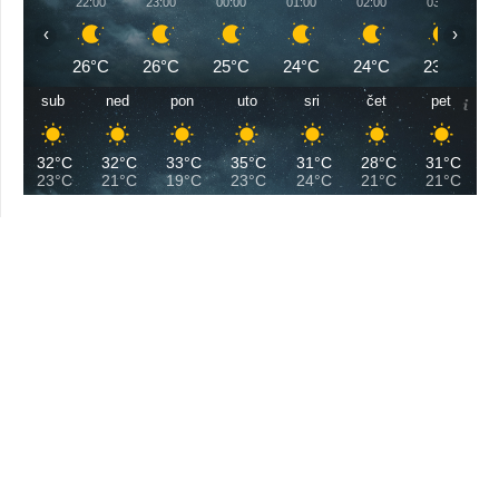
22:00
23:00
00:00
01:00
02:00
03:00
‹
›
26°C
26°C
25°C
24°C
24°C
23°C
sub
ned
pon
uto
sri
čet
pet
32°C
32°C
33°C
35°C
31°C
28°C
31°C
23°C
21°C
19°C
23°C
24°C
21°C
21°C