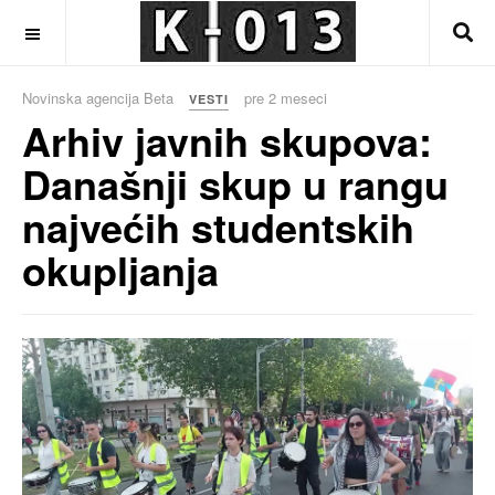
OFF CANVAS
Novinska agencija Beta
pre 2 meseci
VESTI
Arhiv javnih skupova:
Današnji skup u rangu
najvećih studentskih
okupljanja