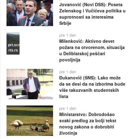
Jovanović (Novi DSS): Poseta
Zelenskog i Vučićeva politika u
suprotnosti sa interesima
Srbije
pre 1 dan
Milenković: Aktivno devet
prt.scr
požara na otvorenom, situacija
rts.rs
u Deliblatskoj peščari
povoljnija
pre 1 dan
Đukanović (SNS): Lako može
da se desi da na izborima bude
više takozvanih studentskih
lista
pre 1 dan
Ministarstvo: Dobrodošao
svaki predlog za bolji tekst
novog zakona o dobrobiti
životinja