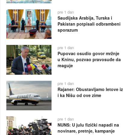
pre 1 dan
Saudijska Arabija, Turska i
Pakistan potpisali odbrambeni
sporazum
pre 1 dan
Pupovac osudio govor mržnje
u Kninu, pozvao pravosuđe da
reaguje
pre 1 dan
Rajaner: Obustavljamo letove iz
i ka Nišu od ove zime
pre 1 dan
NUNS: U julu fizički napadi na
novinare, pretnje, kampanje