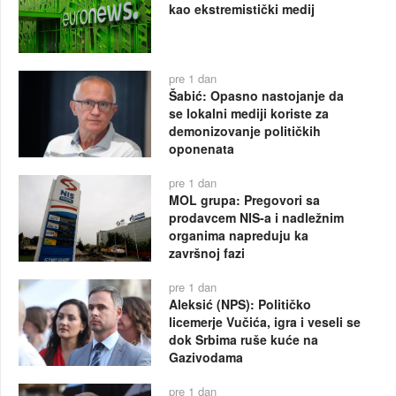
kao ekstremistički medij
pre 1 dan
Šabić: Opasno nastojanje da
se lokalni mediji koriste za
demonizovanje političkih
oponenata
pre 1 dan
MOL grupa: Pregovori sa
prodavcem NIS-a i nadležnim
organima napreduju ka
završnoj fazi
pre 1 dan
Aleksić (NPS): Političko
licemerje Vučića, igra i veseli se
dok Srbima ruše kuće na
Gazivodama
pre 1 dan