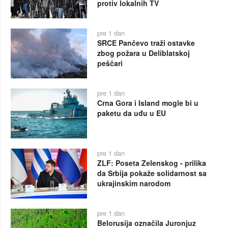
protiv lokalnih TV
pre 1 dan
SRCE Pančevo traži ostavke
zbog požara u Deliblatskoj
peščari
pre 1 dan
Crna Gora i Island mogle bi u
paketu da uđu u EU
pre 1 dan
ZLF: Poseta Zelenskog - prilika
da Srbija pokaže solidarnost sa
ukrajinskim narodom
pre 1 dan
Belorusija označila Juronjuz