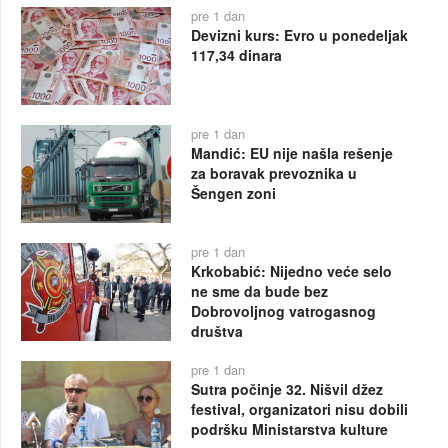
pre 1 dan
Devizni kurs: Evro u ponedeljak
117,34 dinara
pre 1 dan
Mandić: EU nije našla rešenje
za boravak prevoznika u
Šengen zoni
pre 1 dan
Krkobabić: Nijedno veće selo
ne sme da bude bez
Dobrovoljnog vatrogasnog
društva
pre 1 dan
Sutra počinje 32. Nišvil džez
festival, organizatori nisu dobili
podršku Ministarstva kulture