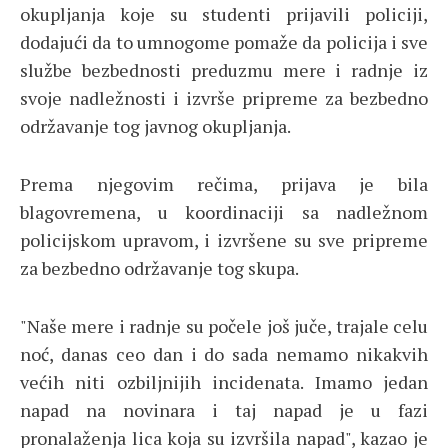
okupljanja koje su studenti prijavili policiji,
dodajući da to umnogome pomaže da policija i sve
službe bezbednosti preduzmu mere i radnje iz
svoje nadležnosti i izvrše pripreme za bezbedno
održavanje tog javnog okupljanja.
Prema njegovim rečima, prijava je bila
blagovremena, u koordinaciji sa nadležnom
policijskom upravom, i izvršene su sve pripreme
za bezbedno održavanje tog skupa.
"Naše mere i radnje su počele još juče, trajale celu
noć, danas ceo dan i do sada nemamo nikakvih
većih niti ozbiljnijih incidenata. Imamo jedan
napad na novinara i taj napad je u fazi
pronalaženja lica koja su izvršila napad", kazao je