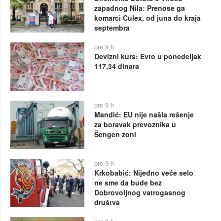
zapadnog Nila: Prenose ga
komarci Culex, od juna do kraja
septembra
pre 9 h
Devizni kurs: Evro u ponedeljak
117,34 dinara
pre 9 h
Mandić: EU nije našla rešenje
za boravak prevoznika u
Šengen zoni
pre 9 h
Krkobabić: Nijedno veće selo
ne sme da bude bez
Dobrovoljnog vatrogasnog
društva