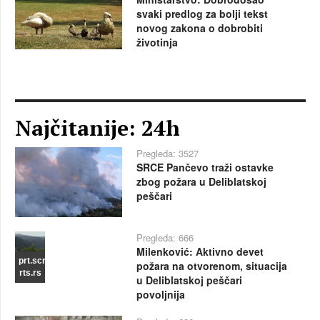
svaki predlog za bolji tekst
novog zakona o dobrobiti
životinja
Najčitanije: 24h
Pregleda: 3527
SRCE Pančevo traži ostavke
zbog požara u Deliblatskoj
peščari
Pregleda: 666
Milenković: Aktivno devet
prt.scr
požara na otvorenom, situacija
rts.rs
u Deliblatskoj peščari
povoljnija