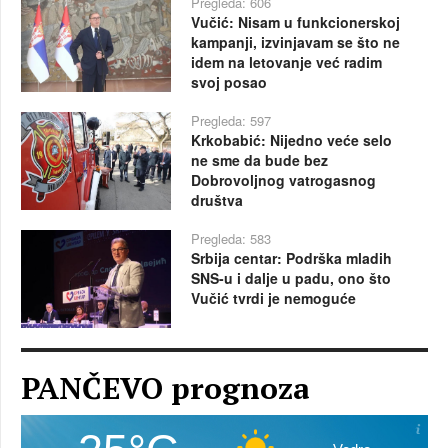
Pregleda: 606
Vučić: Nisam u funkcionerskoj
kampanji, izvinjavam se što ne
idem na letovanje već radim
svoj posao
Pregleda: 597
Krkobabić: Nijedno veće selo
ne sme da bude bez
Dobrovoljnog vatrogasnog
društva
Pregleda: 583
Srbija centar: Podrška mladih
SNS-u i dalje u padu, ono što
Vučić tvrdi je nemoguće
PANČEVO prognoza