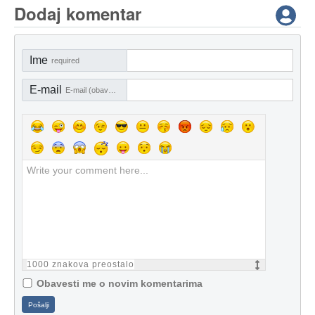
Dodaj komentar
Ime
required
E-mail
E-mail (obavezno)
1000
znakova preostalo
Obavesti me o novim komentarima
Pošalji