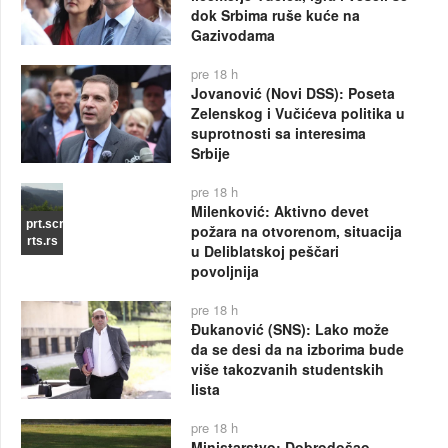
dok Srbima ruše kuće na
Gazivodama
pre 18 h
Jovanović (Novi DSS): Poseta
Zelenskog i Vučićeva politika u
suprotnosti sa interesima
Srbije
pre 18 h
Milenković: Aktivno devet
prt.scr
požara na otvorenom, situacija
rts.rs
u Deliblatskoj peščari
povoljnija
pre 18 h
Đukanović (SNS): Lako može
da se desi da na izborima bude
više takozvanih studentskih
lista
pre 18 h
Ministarstvo: Dobrodošao