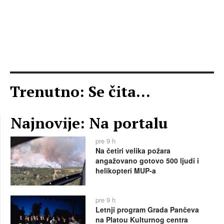
Trenutno: Se čita...
Najnovije: Na portalu
pre 9 h
Na četiri velika požara
angažovano gotovo 500 ljudi i
helikopteri MUP-a
pre 9 h
Letnji program Grada Pančeva
na Platou Kulturnog centra