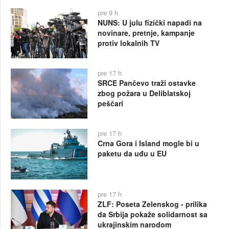
pre 9 h
NUNS: U julu fizički napadi na
novinare, pretnje, kampanje
protiv lokalnih TV
pre 17 h
SRCE Pančevo traži ostavke
zbog požara u Deliblatskoj
peščari
pre 17 h
Crna Gora i Island mogle bi u
paketu da uđu u EU
pre 17 h
ZLF: Poseta Zelenskog - prilika
da Srbija pokaže solidarnost sa
ukrajinskim narodom