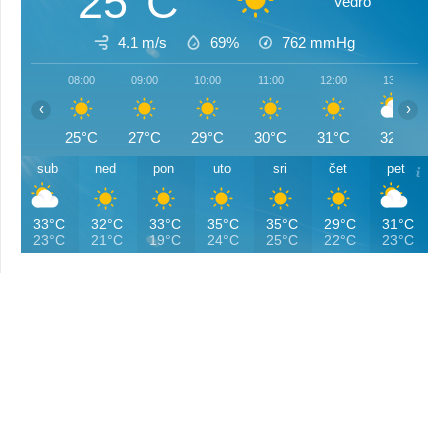
25°C
Vedro
4.1 m/s
69%
762
mmHg
08:00
09:00
10:00
11:00
12:00
13:00
‹
›
25°C
27°C
29°C
30°C
31°C
32°C
sub
ned
pon
uto
sri
čet
pet
33°C
32°C
33°C
35°C
35°C
29°C
31°C
23°C
21°C
19°C
24°C
25°C
22°C
23°C