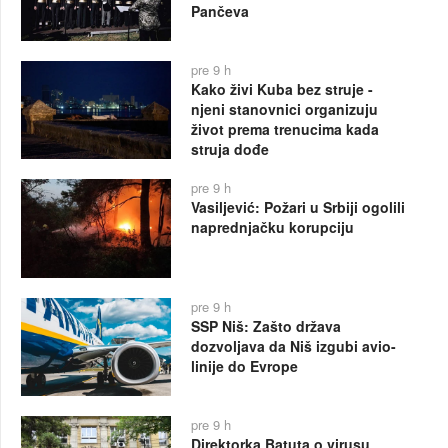
Pančeva
pre 9 h
Kako živi Kuba bez struje -
njeni stanovnici organizuju
život prema trenucima kada
struja dođe
pre 9 h
Vasiljević: Požari u Srbiji ogolili
naprednjačku korupciju
pre 9 h
SSP Niš: Zašto država
dozvoljava da Niš izgubi avio-
linije do Evrope
pre 9 h
Direktorka Batuta o virusu