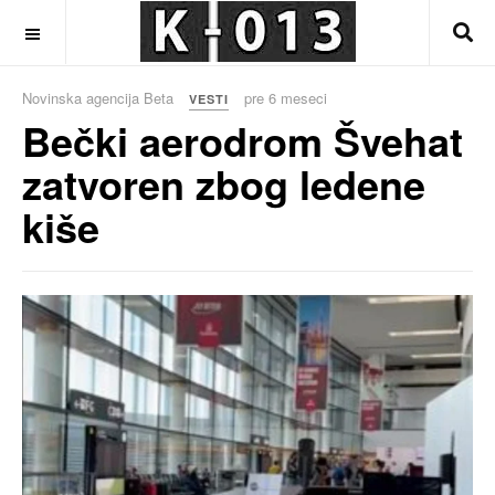
OFF CANVAS
Novinska agencija Beta
pre 6 meseci
VESTI
Bečki aerodrom Švehat
zatvoren zbog ledene
kiše