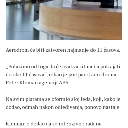
Aerodrom će biti zatvoren najmanje do 11 časova.
„Polazimo od toga da će ovakva situacija potrajati
do oko 11 časova“, rekao je portparol aerodroma
Peter Kleman agenciji APA.
Na svim pistama se oformio sloj leda, koji, kako je
dodao, odmah nakon odleđivanja, ponovo nastaje.
Kleman je dodao da se intenzivno radi na