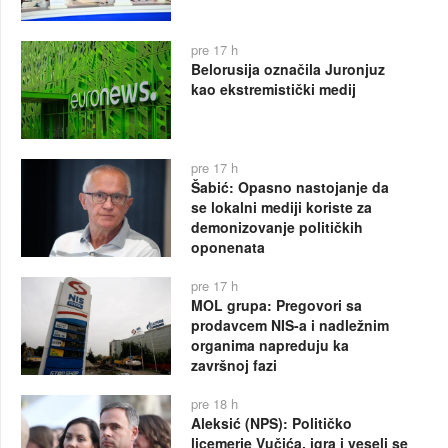
pre 17 h
Belorusija označila Juronjuz
kao ekstremistički medij
pre 17 h
Šabić: Opasno nastojanje da
se lokalni mediji koriste za
demonizovanje političkih
oponenata
pre 17 h
MOL grupa: Pregovori sa
prodavcem NIS-a i nadležnim
organima napreduju ka
završnoj fazi
pre 18 h
Aleksić (NPS): Političko
licemerje Vučića, igra i veseli se