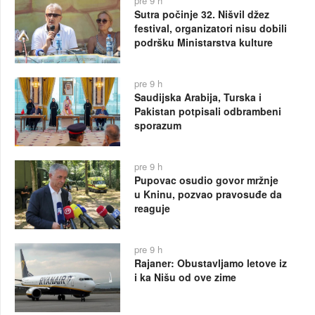
pre 9 h
Sutra počinje 32. Nišvil džez
festival, organizatori nisu dobili
podršku Ministarstva kulture
pre 9 h
Saudijska Arabija, Turska i
Pakistan potpisali odbrambeni
sporazum
pre 9 h
Pupovac osudio govor mržnje
u Kninu, pozvao pravosuđe da
reaguje
pre 9 h
Rajaner: Obustavljamo letove iz
i ka Nišu od ove zime