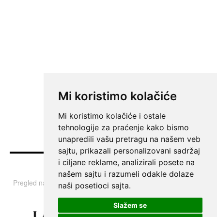
Mi koristimo kolačiće
Mi koristimo kolačiće i ostale
tehnologije za praćenje kako bismo
unapredili vašu pretragu na našem veb
sajtu, prikazali personalizovani sadržaj
i ciljane reklame, analizirali posete na
Vesti
našem sajtu i razumeli odakle dolaze
Pregled najvažnijih informacija i tema iz Srbije, regiona i sveta.
naši posetioci sajta.
Slažem se