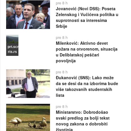
pre 8 h
Jovanović (Novi DSS): Poseta
Zelenskog i Vučićeva politika u
suprotnosti sa interesima
Srbije
pre 8 h
Milenković: Aktivno devet
prt.scr
požara na otvorenom, situacija
rts.rs
u Deliblatskoj peščari
povoljnija
pre 8 h
Đukanović (SNS): Lako može
da se desi da na izborima bude
više takozvanih studentskih
lista
pre 8 h
Ministarstvo: Dobrodošao
svaki predlog za bolji tekst
novog zakona o dobrobiti
životinja