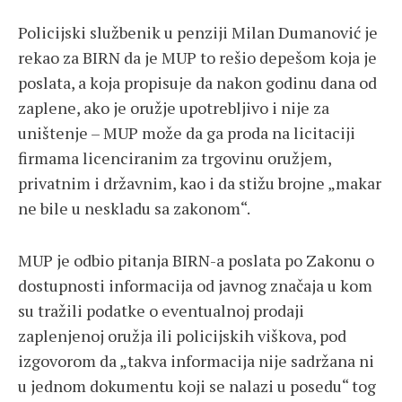
Policijski službenik u penziji Milan Dumanović je
rekao za BIRN da je MUP to rešio depešom koja je
poslata, a koja propisuje da nakon godinu dana od
zaplene, ako je oružje upotrebljivo i nije za
uništenje – MUP može da ga proda na licitaciji
firmama licenciranim za trgovinu oružjem,
privatnim i državnim, kao i da stižu brojne „makar
ne bile u neskladu sa zakonom“.
MUP je odbio pitanja BIRN-a poslata po Zakonu o
dostupnosti informacija od javnog značaja u kom
su tražili podatke o eventualnoj prodaji
zaplenjenoj oružja ili policijskih viškova, pod
izgovorom da „takva informacija nije sadržana ni
u jednom dokumentu koji se nalazi u posedu“ tog