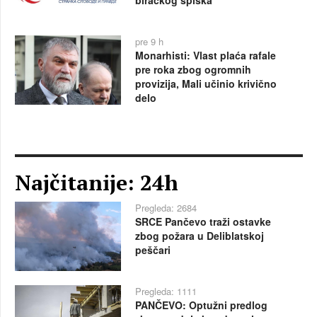
pre 9 h
Monarhisti: Vlast plaća rafale
pre roka zbog ogromnih
provizija, Mali učinio krivično
delo
Najčitanije: 24h
Pregleda: 2684
SRCE Pančevo traži ostavke
zbog požara u Deliblatskoj
peščari
Pregleda: 1111
PANČEVO: Optužni predlog