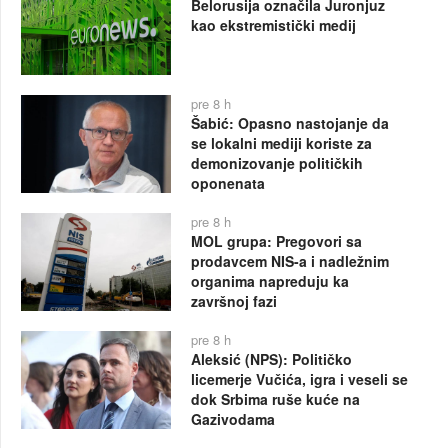
Belorusija označila Juronjuz
kao ekstremistički medij
pre 8 h
Šabić: Opasno nastojanje da
se lokalni mediji koriste za
demonizovanje političkih
oponenata
pre 8 h
MOL grupa: Pregovori sa
prodavcem NIS-a i nadležnim
organima napreduju ka
završnoj fazi
pre 8 h
Aleksić (NPS): Političko
licemerje Vučića, igra i veseli se
dok Srbima ruše kuće na
Gazivodama