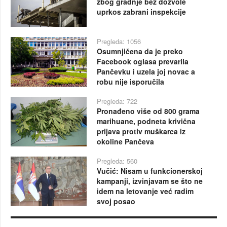
zbog gradnje bez dozvole
uprkos zabrani inspekcije
Pregleda: 1056
Osumnjičena da je preko
Facebook oglasa prevarila
Pančevku i uzela joj novac a
robu nije isporučila
Pregleda: 722
Pronađeno više od 800 grama
marihuane, podneta krivična
prijava protiv muškarca iz
okoline Pančeva
Pregleda: 560
Vučić: Nisam u funkcionerskoj
kampanji, izvinjavam se što ne
idem na letovanje već radim
svoj posao