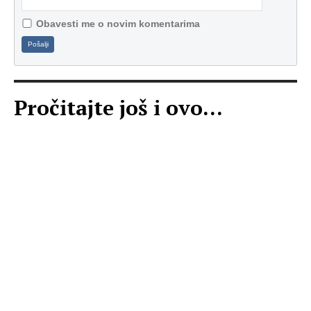
Obavesti me o novim komentarima
Pošalji
Pročitajte još i ovo...