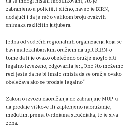
da su mnogi nišani modifikovani, što je
zabranjeno u policiji, i slično, naveo je BIRN,
dodajući i da je reč o velikom broju ovakvih
snimaka različitih jutjubera.
Jedna od vodećih regionalnih organizacija koja se
bavi malokalibarskim oružjem na upit BIRN-o
tome da li je ovako obeleženo oružje moglo biti
legalno izvezeno, odgovarila je: „Ono što možemo
reći jeste da ne bi imalo smisla da se oružje ovako
obeležava ako se prodaje legalno“.
Zakon o izvozu naoružanja ne zabranjuje MUP-u
da prodaje viškove ili zaplenjeno naoružanje,
međutim, prema tvrdnjama stručnjaka, to je siva
zona.