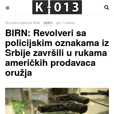
OFF CANVAS
Novinska agencija Beta
pre 7 meseci
VESTI
BIRN: Revolveri sa
policijskim oznakama iz
Srbije završili u rukama
američkih prodavaca
oružja