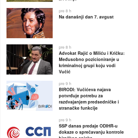
pre 8 h
Na današnji dan 7. avgust
pre 8 h
Advokat Rajić o Miliću i Kričku:
Međusobno pozicioniranje u
kriminalnoj grupi koju vodi
Vučić
pre 9 h
BIRODI: Vučićeva najava
potvrđuje potrebu za
razdvajanjem predsedničke i
stranačke funkcije
pre 9 h
SSP danas predaje ODIHR-u
dokaze o sprečavanju kontrole
biračkog spiska