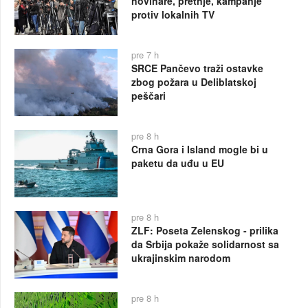
novinare, pretnje, kampanje
protiv lokalnih TV
pre 7 h
SRCE Pančevo traži ostavke
zbog požara u Deliblatskoj
peščari
pre 8 h
Crna Gora i Island mogle bi u
paketu da uđu u EU
pre 8 h
ZLF: Poseta Zelenskog - prilika
da Srbija pokaže solidarnost sa
ukrajinskim narodom
pre 8 h