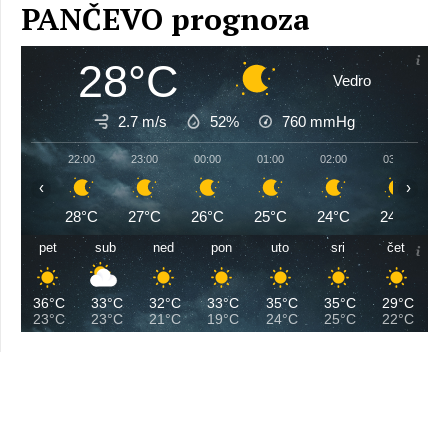
PANČEVO prognoza
28°C
Vedro
2.7 m/s
52%
760
mmHg
22:00
23:00
00:00
01:00
02:00
03:00
‹
›
28°C
27°C
26°C
25°C
24°C
24°C
pet
sub
ned
pon
uto
sri
čet
36°C
33°C
32°C
33°C
35°C
35°C
29°C
23°C
23°C
21°C
19°C
24°C
25°C
22°C