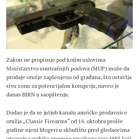
Zakon ne propisuje pod kojim uslovima
Ministarstvo unutrašnjih poslova (MUP) može da
prodaje oružje zaplenjeno od građana, što ostavlja
sivu zonu za potencijalnu korupciju, naveo je
danas BIRN u saopštenju.
Dodao je da se jutjub kanalu amričke prodavnice
oružja „Classic Firearms“ od 16. oktobra prošle
godine njeni blogeri u skladištu pred gledaocima
otvoraju sanduke prepune revolvera tipa M83 koji