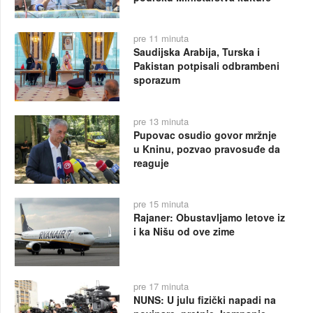
pre 11 minuta
Saudijska Arabija, Turska i
Pakistan potpisali odbrambeni
sporazum
pre 13 minuta
Pupovac osudio govor mržnje
u Kninu, pozvao pravosuđe da
reaguje
pre 15 minuta
Rajaner: Obustavljamo letove iz
i ka Nišu od ove zime
pre 17 minuta
NUNS: U julu fizički napadi na