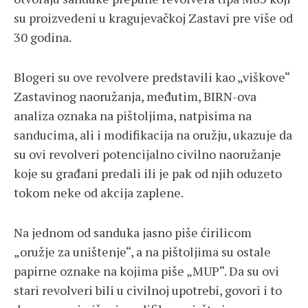
su proizvedeni u kragujevačkoj Zastavi pre više od
30 godina.
Blogeri su ove revolvere predstavili kao „viškove“
Zastavinog naoružanja, međutim, BIRN-ova
analiza oznaka na pištoljima, natpisima na
sanducima, ali i modifikacija na oružju, ukazuje da
su ovi revolveri potencijalno civilno naoružanje
koje su građani predali ili je pak od njih oduzeto
tokom neke od akcija zaplene.
Na jednom od sanduka jasno piše ćirilicom
„oružje za uništenje“, a na pištoljima su ostale
papirne oznake na kojima piše „MUP“. Da su ovi
stari revolveri bili u civilnoj upotrebi, govori i to