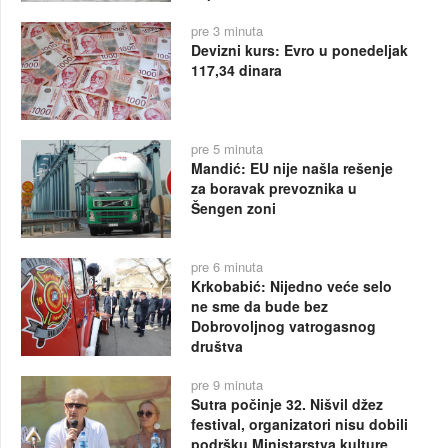
pre 3 minuta
Devizni kurs: Evro u ponedeljak
117,34 dinara
pre 5 minuta
Mandić: EU nije našla rešenje
za boravak prevoznika u
Šengen zoni
pre 6 minuta
Krkobabić: Nijedno veće selo
ne sme da bude bez
Dobrovoljnog vatrogasnog
društva
pre 9 minuta
Sutra počinje 32. Nišvil džez
festival, organizatori nisu dobili
podršku Ministarstva kulture