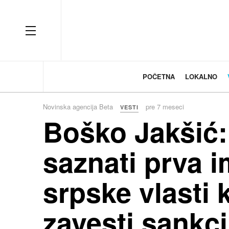
OFF CANVAS
POČETNA
LOKALNO
Novinska agencija Beta
pre 7 meseci
VESTI
Boško Jakšić
saznati prva i
srpske vlasti
zavesti sankci