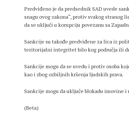
Predviđeno je da predsednik SAD uvede sank
snagu ovog zakona“, protiv svakog stranog lica
da se uključi u korupciju povezanu sa Zapa
Sankcije su takođe predviđene za lica iz polit
teritorijalni integritet bilo kog područja il
Sankcije mogu da se uvedu i protiv osoba koje
kao i zbog ozbiljnih kršenja ljudskih prava.
Sankcije mogu da uključe blokadu imovine i 
(Beta)