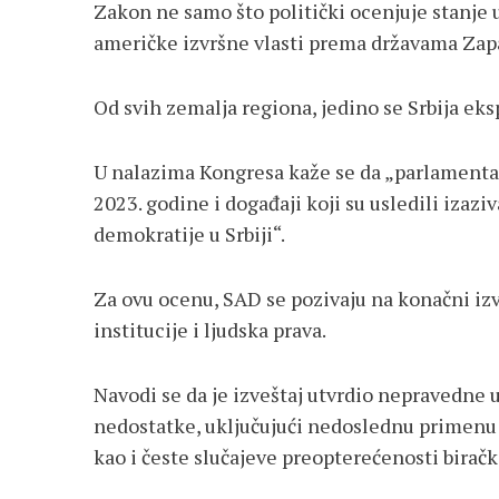
Zakon ne samo što politički ocenjuje stanje 
američke izvršne vlasti prema državama Zap
Od svih zemalja regiona, jedino se Srbija eks
U nalazima Kongresa kaže se da „parlamentarn
2023. godine i događaji koji su usledili izaz
demokratije u Srbiji“.
Za ovu ocenu, SAD se pozivaju na konačni iz
institucije i ljudska prava.
Navodi se da je izveštaj utvrdio nepravedne 
nedostatke, uključujući nedoslednu primenu 
kao i česte slučajeve preopterećenosti birač