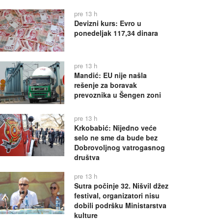
pre 13 h
Devizni kurs: Evro u
ponedeljak 117,34 dinara
pre 13 h
Mandić: EU nije našla
rešenje za boravak
prevoznika u Šengen zoni
pre 13 h
Krkobabić: Nijedno veće
selo ne sme da bude bez
Dobrovoljnog vatrogasnog
društva
pre 13 h
Sutra počinje 32. Nišvil džez
festival, organizatori nisu
dobili podršku Ministarstva
kulture