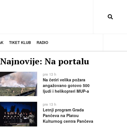
AK
TIKET KLUB
RADIO
Najnovije: Na portalu
pre 13 h
Na četiri velika požara
angažovano gotovo 500
ljudi i helikopteri MUP-a
pre 13 h
Letnji program Grada
Pančeva na Platou
Kulturnog centra Pančeva