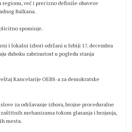
u regionu, već i precizno definiše obaveze
adnog Balkana.
plicitno spominje.
i i lokalni izbori održani u Srbiji 17. decembra
ivaju duboku zabrinutost u pogledu stanja
veštaj Kancelarije OEBS-a za demokratske
uslove za održavanje izbora, brojne proceduralne
zaštitnih mehanizama tokom glasanja i brojanja,
kih mesta.