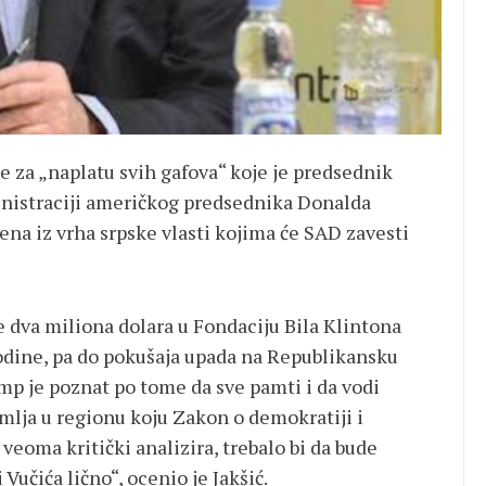
me za „naplatu svih gafova“ koje je predsednik
inistraciji američkog predsednika Donalda
ena iz vrha srpske vlasti kojima će SAD zavesti
e dva miliona dolara u Fondaciju Bila Klintona
odine, pa do pokušaja upada na Republikansku
mp je poznat po tome da sve pamti i da vodi
zemlja u regionu koju Zakon o demokratiji i
veoma kritički analizira, trebalo bi da bude
učića lično“, ocenio je Jakšić.