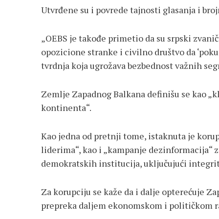
Utvrđene su i povrede tajnosti glasanja i broj
„OEBS je takođe primetio da su srpski zvani
opozicione stranke i civilno društvo da ‘pokuš
tvrdnja koja ugrožava bezbednost važnih seg
Zemlje Zapadnog Balkana definišu se kao „klj
kontinenta“.
Kao jedna od pretnji tome, istaknuta je korup
liderima“, kao i „kampanje dezinformacija“ z
demokratskih institucija, uključujući integrit
Za korupciju se kaže da i dalje opterećuje Za
prepreka daljem ekonomskom i političkom ra