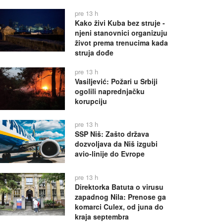
pre 13 h
Kako živi Kuba bez struje -
njeni stanovnici organizuju
život prema trenucima kada
struja dođe
pre 13 h
Vasiljević: Požari u Srbiji
ogolili naprednjačku
korupciju
pre 13 h
SSP Niš: Zašto država
dozvoljava da Niš izgubi
avio-linije do Evrope
pre 13 h
Direktorka Batuta o virusu
zapadnog Nila: Prenose ga
komarci Culex, od juna do
kraja septembra