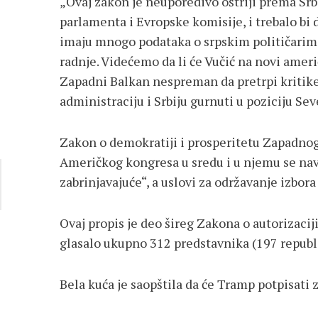
„Ovaj zakon je neuporedivo oštriji prema Srb
parlamenta i Evropske komisije, i trebalo b
imaju mnogo podataka o srpskim političarim
radnje. Videćemo da li će Vučić na novi amer
Zapadni Balkan nespreman da pretrpi kritike, 
administraciju i Srbiju gurnuti u poziciju Sev
Zakon o demokratiji i prosperitetu Zapadno
Američkog kongresa u sredu i u njemu se navo
zabrinjavajuće“, a uslovi za održavanje izbor
Ovaj propis je deo šireg Zakona o autorizacij
glasalo ukupno 312 predstavnika (197 republi
Bela kuća je saopštila da će Tramp potpisati 