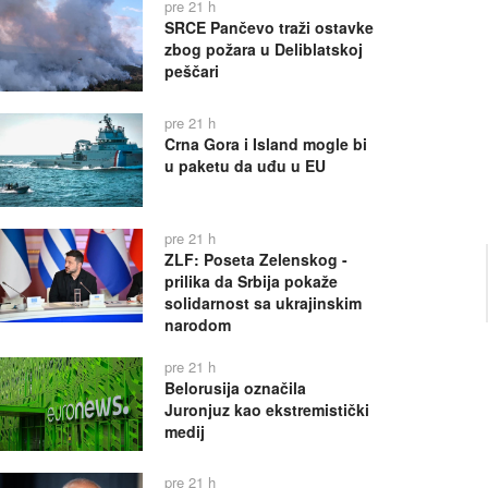
pre 21 h
SRCE Pančevo traži ostavke
zbog požara u Deliblatskoj
peščari
pre 21 h
Crna Gora i Island mogle bi
u paketu da uđu u EU
pre 21 h
ZLF: Poseta Zelenskog -
prilika da Srbija pokaže
solidarnost sa ukrajinskim
narodom
pre 21 h
Belorusija označila
Juronjuz kao ekstremistički
medij
pre 21 h