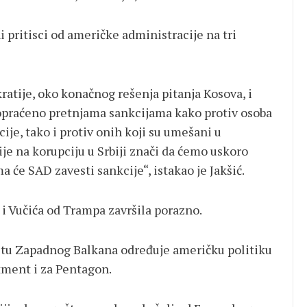
 pritisci od američke administracije na tri
ratije, oko konačnog rešenja pitanja Kosova, i
propraćeno pretnjama sankcijama kako protiv osoba
ije, tako i protiv onih koji su umešani u
je na korupciju u Srbiji znači da ćemo uskoro
a će SAD zavesti sankcije“, istakao je Jakšić.
 i Vučića od Trampa završila porazno.
tetu Zapadnog Balkana određuje američku politiku
rtment i za Pentagon.