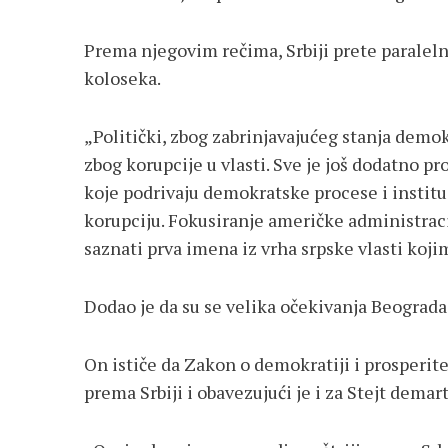
Prema njegovim rečima, Srbiji prete paralelni
koloseka.
„Politički, zbog zabrinjavajućeg stanja demok
zbog korupcije u vlasti. Sve je još dodatno 
koje podrivaju demokratske procese i instituc
korupciju. Fokusiranje američke administraci
saznati prva imena iz vrha srpske vlasti kojim
Dodao je da su se velika očekivanja Beograda
On ističe da Zakon o demokratiji i prosperi
prema Srbiji i obavezujući je i za Stejt dema