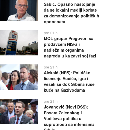
Šabić: Opasno nastojanje
da se lokalni mediji koriste
za demonizovanje političkih
oponenata
pre 21 h
MOL grupa: Pregovori sa
prodavcem NIS-a i
nadležnim organima
napreduju ka završnoj fazi
pre 21 h
Aleksić (NPS): Političko
licemerje Vučića, igra i
veseli se dok Srbima ruše
kuće na Gazivodama
pre 21 h
Jovanović (Novi DSS):
Poseta Zelenskog i
Vučićeva politika u
suprotnosti sa interesima