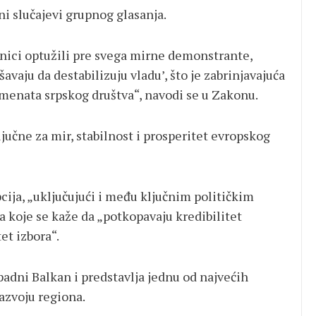
ni slučajevi grupnog glasanja.
čnici optužili pre svega mirne demonstrante,
avaju da destabilizuju vladu’, što je zabrinjavajuća
menata srpskog društva“, navodi se u Zakonu.
učne za mir, stabilnost i prosperitet evropskog
cija, „uključujući i među ključnim političkim
a koje se kaže da „potkopavaju kredibilitet
et izbora“.
padni Balkan i predstavlja jednu od najvećih
zvoju regiona.