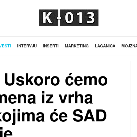
VESTI
INTERVJU
INSERTI
MARKETING
LAGANICA
MOJZN
: Uskoro ćemo
mena iz vrha
 kojima će SAD
je