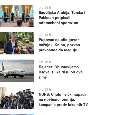
pre 13 h
Saudijska Arabija, Turska i
Pakistan potpisali
odbrambeni sporazum
pre 13 h
Pupovac osudio govor
mržnje u Kninu, pozvao
pravosuđe da reaguje
pre 13 h
Rajaner: Obustavljamo
letove iz i ka Nišu od ove
zime
pre 13 h
NUNS: U julu fizički napadi
na novinare, pretnje,
kampanje protiv lokalnih TV