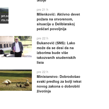
Srbije
pre 21 h
Milenković: Aktivno devet
prt.scr
požara na otvorenom,
rts.rs
situacija u Deliblatskoj
peščari povoljnija
pre 22 h
Đukanović (SNS): Lako
može da se desi da na
izborima bude više
takozvanih studentskih
lista
pre 22 h
Ministarstvo: Dobrodošao
svaki predlog za bolji tekst
novog zakona o dobrobiti
životinja