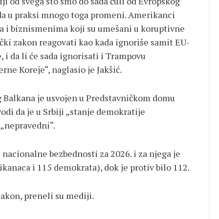
iji od svega što smo do sada čuli od Evropskog
i da u praksi mnogo toga promeni. Amerikanci
a i biznismenima koji su umešani u koruptivne
ički zakon reagovati kao kada ignoriše samit EU-
i da li će sada ignorisati i Trampovu
erne Koreje“, naglasio je Jakšić.
g Balkana je usvojen u Predstavničkom domu
di da je u Srbiji „stanje demokratije
a „nepravedni“.
i nacionalne bezbednosti za 2026. i za njega je
kanaca i 115 demokrata), dok je protiv bilo 112.
zakon, preneli su mediji.