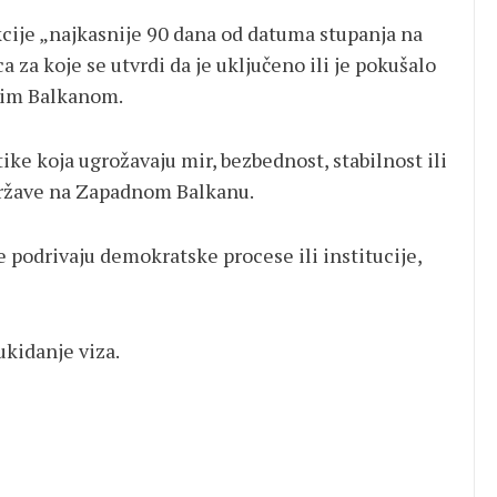
cije „najkasnije 90 dana od datuma stupanja na
 za koje se utvrdi da je uključeno ili je pokušalo
dnim Balkanom.
ike koja ugrožavaju mir, bezbednost, stabilnost ili
i države na Zapadnom Balkanu.
 podrivaju demokratske procese ili institucije,
ukidanje viza.