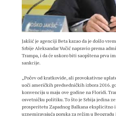
Jakšić je agenciji Beta kazao da je došlo vre
Srbije Aleksandar Vučić napravio prema adm
Trampa, i da će uskoro biti saopštena prva im
sankcije.
„Počev od kratkovide, ali provokativne uplat
uoči američkih predsedničkih izbora 2016. g
konvenciju u maju ove godine na Floridi. Tra
osvetničku politiku. To što je Srbija jedina 
prosperitetu Zapadnog Balkana eksplicitno i 
uznemiravajuća poruka za režim u Beogradu i V