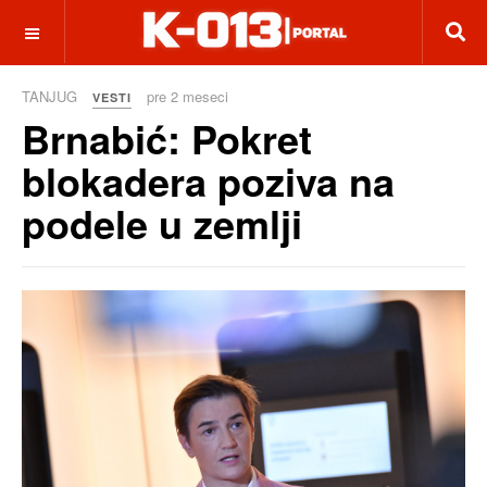
OFF CANVAS
TANJUG
pre 2 meseci
VESTI
Brnabić: Pokret
blokadera poziva na
podele u zemlji