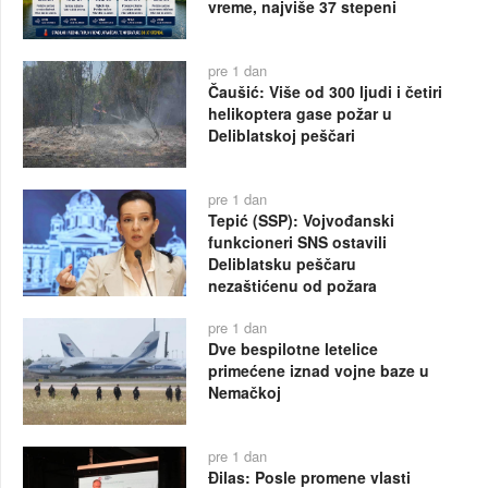
vreme, najviše 37 stepeni
pre 1 dan
Čaušić: Više od 300 ljudi i četiri
helikoptera gase požar u
Deliblatskoj peščari
pre 1 dan
Tepić (SSP): Vojvođanski
funkcioneri SNS ostavili
Deliblatsku peščaru
nezaštićenu od požara
pre 1 dan
Dve bespilotne letelice
primećene iznad vojne baze u
Nemačkoj
pre 1 dan
Đilas: Posle promene vlasti