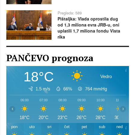
Pregleda: 589
Pištaljka: Vlada oprostila dug
od 1,3 miliona evra JRB-u, oni
uplatili 1,7 miliona fondu Vista
rika
PANČEVO prognoza
18°C
Vedro
1.5 m/s
66%
764
mmHg
06:00
07:00
08:00
09:00
10:00
11:00
‹
›
18°C
20°C
23°C
26°C
28°C
30°C
pon
uto
sri
čet
pet
sub
ned