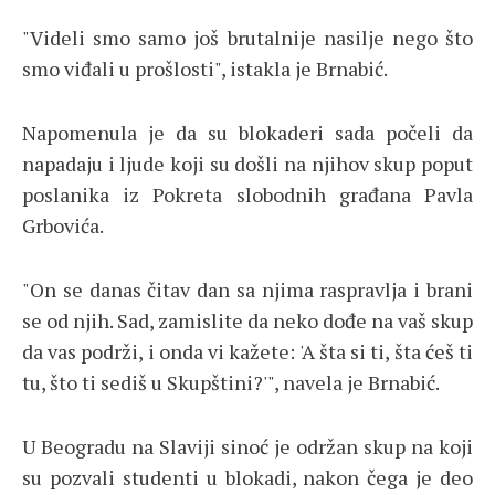
"Videli smo samo još brutalnije nasilje nego što
smo viđali u prošlosti", istakla je Brnabić.
Napomenula je da su blokaderi sada počeli da
napadaju i ljude koji su došli na njihov skup poput
poslanika iz Pokreta slobodnih građana Pavla
Grbovića.
"On se danas čitav dan sa njima raspravlja i brani
se od njih. Sad, zamislite da neko dođe na vaš skup
da vas podrži, i onda vi kažete: 'A šta si ti, šta ćeš ti
tu, što ti sediš u Skupštini?'", navela je Brnabić.
U Beogradu na Slaviji sinoć je održan skup na koji
su pozvali studenti u blokadi, nakon čega je deo