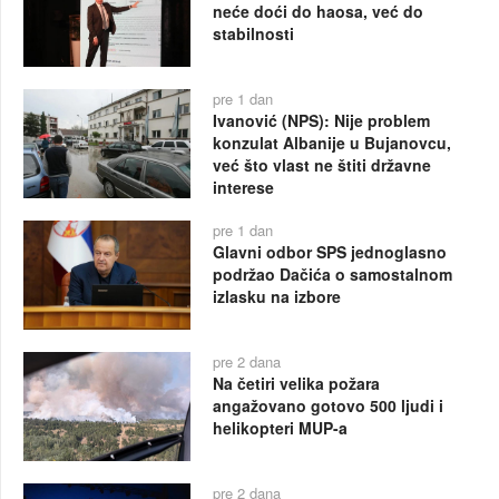
neće doći do haosa, već do
stabilnosti
pre 1 dan
Ivanović (NPS): Nije problem
konzulat Albanije u Bujanovcu,
već što vlast ne štiti državne
interese
pre 1 dan
Glavni odbor SPS jednoglasno
podržao Dačića o samostalnom
izlasku na izbore
pre 2 dana
Na četiri velika požara
angažovano gotovo 500 ljudi i
helikopteri MUP-a
pre 2 dana