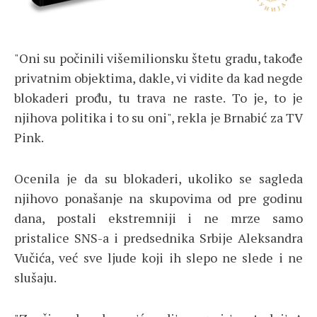
"Oni su počinili višemilionsku štetu gradu, takođe
privatnim objektima, dakle, vi vidite da kad negde
blokaderi prođu, tu trava ne raste. To je, to je
njihova politika i to su oni", rekla je Brnabić za TV
Pink.
Ocenila je da su blokaderi, ukoliko se sagleda
njihovo ponašanje na skupovima od pre godinu
dana, postali ekstremniji i ne mrze samo
pristalice SNS-a i predsednika Srbije Aleksandra
Vučića, već sve ljude koji ih slepo ne slede i ne
slušaju.