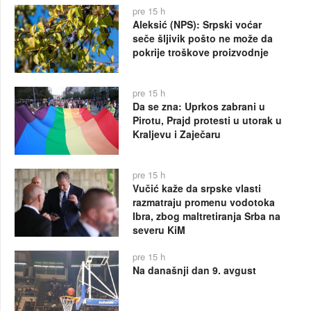
pre 15 h
Aleksić (NPS): Srpski voćar
seče šljivik pošto ne može da
pokrije troškove proizvodnje
pre 15 h
Da se zna: Uprkos zabrani u
Pirotu, Prajd protesti u utorak u
Kraljevu i Zaječaru
pre 15 h
Vučić kaže da srpske vlasti
razmatraju promenu vodotoka
Ibra, zbog maltretiranja Srba na
severu KiM
pre 15 h
Na današnji dan 9. avgust