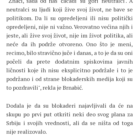
"Znači, sada od nas 'ćacadi' su gori 'neutralci'. A
neutralci su ljudi koji žive svoj život, ne bave se
politikom. Da li su opredeljeni ili nisu politički
opredeljeni, nije ni važno. Verovatno većina njih i
jeste, ali žive svoj život, nije im život politika, ali
neće da ih podrže otvoreno. Ono što je meni,
recimo, bilo stravično juče i danas, a to je da su oni
počeli da prete dodatnim spiskovima javnih
ličnosti koje ih nisu eksplicitno podržale i to je
podržano i od strane blokaderskih medija koji su
to pozdravili", rekla je Brnabić.
Dodala je da su blokaderi najavljivali da će na
skupu po prvi put otkriti neki deo svog plana za
Srbiju i svojih vrednosti, ali da se ništa od toga
nije realizovalo.