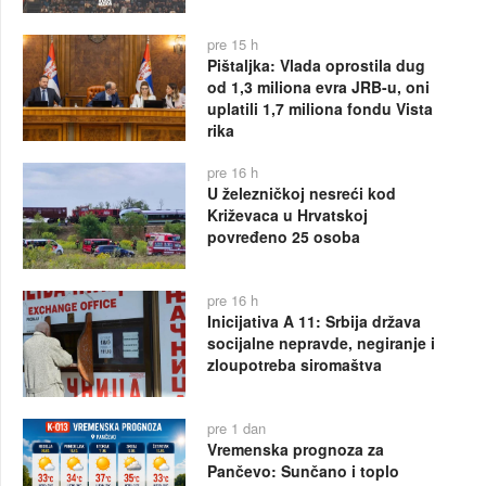
pre 15 h
Pištaljka: Vlada oprostila dug
od 1,3 miliona evra JRB-u, oni
uplatili 1,7 miliona fondu Vista
rika
pre 16 h
U železničkoj nesreći kod
Križevaca u Hrvatskoj
povređeno 25 osoba
pre 16 h
Inicijativa A 11: Srbija država
socijalne nepravde, negiranje i
zloupotreba siromaštva
pre 1 dan
Vremenska prognoza za
Pančevo: Sunčano i toplo