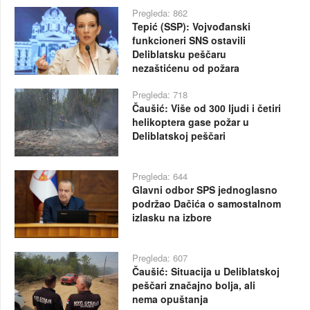
Pregleda: 862
Tepić (SSP): Vojvođanski
funkcioneri SNS ostavili
Deliblatsku peščaru
nezaštićenu od požara
Pregleda: 718
Čaušić: Više od 300 ljudi i četiri
helikoptera gase požar u
Deliblatskoj peščari
Pregleda: 644
Glavni odbor SPS jednoglasno
podržao Dačića o samostalnom
izlasku na izbore
Pregleda: 607
Čaušić: Situacija u Deliblatskoj
peščari značajno bolja, ali
nema opuštanja