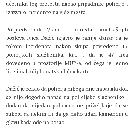
učesnika tog protesta napao pripadnike policije i
izazvalo incidente na više mesta.
Potpredsednik Vlade i ministar unutrašnjih
poslova Ivica Dačić izjavio je ranije danas da je
tokom incidenata nakon skupa povređeno 17
policijskih službenika, kao i da je 47 lica
dovedeno u prostorije MUP-a, od čega je jedno
lice imalo diplomatsku ličnu kartu.
Dačić je rekao da policija nikoga nije napadala dok
se nije dogodio napad na policijske službenike i
dodao da nijedan policajac ne priželjkuje da se
sukobi sa nekim ili da ga neko udari kamenom u
glavu kada ode na posao.