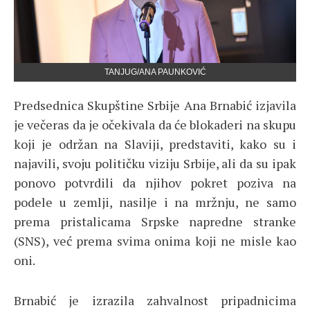
TANJUG/ANA PAUNKOVIĆ
Predsednica Skupštine Srbije Ana Brnabić izjavila
je večeras da je očekivala da će blokaderi na skupu
koji je održan na Slaviji, predstaviti, kako su i
najavili, svoju političku viziju Srbije, ali da su ipak
ponovo potvrdili da njihov pokret poziva na
podele u zemlji, nasilje i na mržnju, ne samo
prema pristalicama Srpske napredne stranke
(SNS), već prema svima onima koji ne misle kao
oni.
Brnabić je izrazila zahvalnost pripadnicima