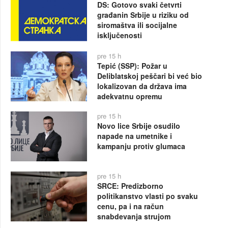
DS: Gotovo svaki četvrti
građanin Srbije u riziku od
siromaštva ili socijalne
isključenosti
pre 15 h
Tepić (SSP): Požar u
Deliblatskoj peščari bi već bio
lokalizovan da država ima
adekvatnu opremu
pre 15 h
Novo lice Srbije osudilo
napade na umetnike i
kampanju protiv glumaca
pre 15 h
SRCE: Predizborno
politikanstvo vlasti po svaku
cenu, pa i na račun
snabdevanja strujom