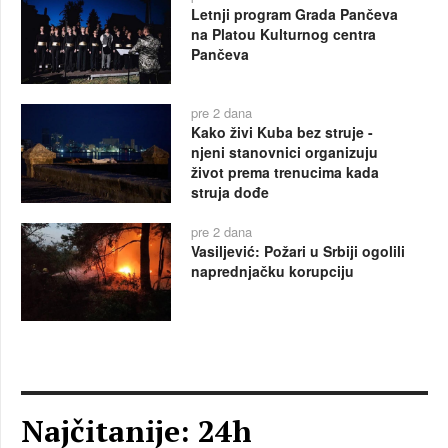
Letnji program Grada Pančeva
na Platou Kulturnog centra
Pančeva
pre 2 dana
Kako živi Kuba bez struje -
njeni stanovnici organizuju
život prema trenucima kada
struja dođe
pre 2 dana
Vasiljević: Požari u Srbiji ogolili
naprednjačku korupciju
Najčitanije: 24h