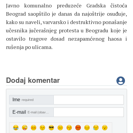
Javno komunalno preduzeće Gradska čistoća
Beograd saopštilo je danas da najoštrije osuđuje,
kako su naveli, varvarsko i destruktivno ponašanje
učesnika jučerašnjeg protesta u Beogradu koje je
ostavilo tragove dosad nezapamćenog haosa i
rušenja po ulicama.
Dodaj komentar
Ime
required
E-mail
E-mail (obavezno)