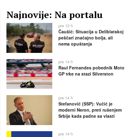
Najnovije: Na portalu
pre 13 h
Čaušić: Situacija u Deliblatskoj
peščari značajno bolja, ali
nema opuštanja
pre 14 h
Raul Fernandes pobednik Moto
GP trke na stazi Silverston
pre 14 h
Stefanović (SSP): Vučić je
moderni Neron, preti rušenjem
Srbije kada padne sa vlasti
pre 14 h