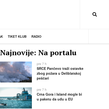
AK
TIKET KLUB
RADIO
Najnovije: Na portalu
pre 7 h
SRCE Pančevo traži ostavke
zbog požara u Deliblatskoj
peščari
pre 7 h
Crna Gora i Island mogle bi
u paketu da uđu u EU