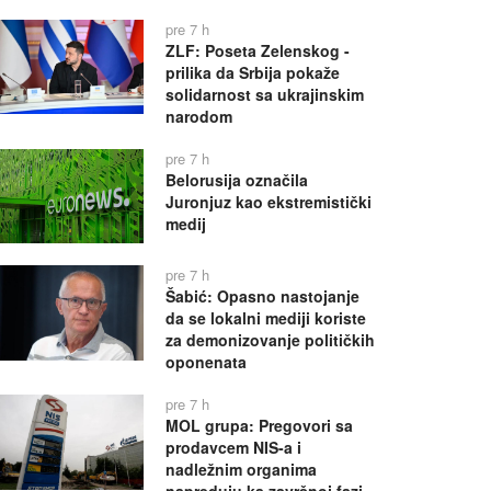
pre 7 h
ZLF: Poseta Zelenskog -
prilika da Srbija pokaže
solidarnost sa ukrajinskim
narodom
pre 7 h
Belorusija označila
Juronjuz kao ekstremistički
medij
pre 7 h
Šabić: Opasno nastojanje
da se lokalni mediji koriste
za demonizovanje političkih
oponenata
pre 7 h
MOL grupa: Pregovori sa
prodavcem NIS-a i
nadležnim organima