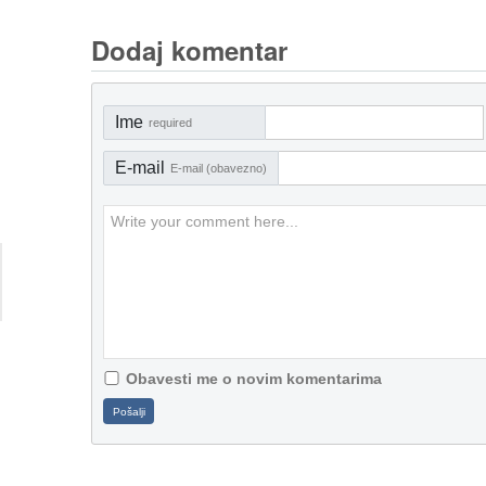
Dodaj komentar
Ime
required
E-mail
E-mail (obavezno)
Obavesti me o novim komentarima
Pošalji