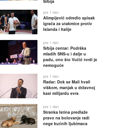
Srbija
pre 1 dan
Alimpijević odredio spisak
igrača za utakmice protiv
Islanda i Italije
pre 1 dan
Srbija centar: Podrška
mladih SNS-u i dalje u
padu, ono što Vučić tvrdi je
nemoguće
pre 1 dan
Radar: Dok se Mali hvali
viškom, manjak u državnoj
kasi milijardu evra
pre 1 dan
Stranka Istina predlaže
pravo na bolovanje radi
nege kućnih ljubimaca