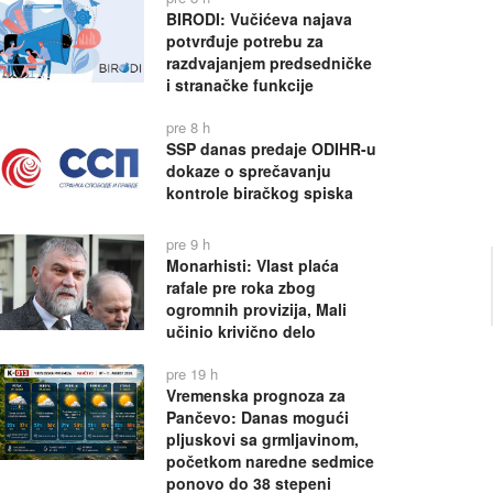
BIRODI: Vučićeva najava
potvrđuje potrebu za
razdvajanjem predsedničke
i stranačke funkcije
pre 8 h
SSP danas predaje ODIHR-u
dokaze o sprečavanju
kontrole biračkog spiska
pre 9 h
Monarhisti: Vlast plaća
rafale pre roka zbog
ogromnih provizija, Mali
učinio krivično delo
pre 19 h
Vremenska prognoza za
Pančevo: Danas mogući
pljuskovi sa grmljavinom,
početkom naredne sedmice
ponovo do 38 stepeni