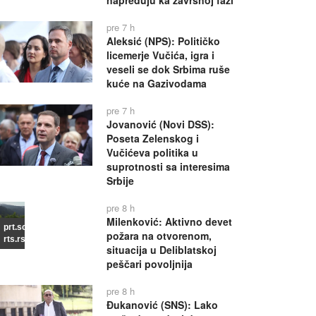
napreduju ka završnoj fazi
pre 7 h
Aleksić (NPS): Političko
licemerje Vučića, igra i
veseli se dok Srbima ruše
kuće na Gazivodama
pre 7 h
Jovanović (Novi DSS):
Poseta Zelenskog i
Vučićeva politika u
suprotnosti sa interesima
Srbije
pre 8 h
Milenković: Aktivno devet
prt.scr
požara na otvorenom,
rts.rs
situacija u Deliblatskoj
peščari povoljnija
pre 8 h
Đukanović (SNS): Lako