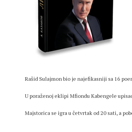
Rašid Sulajmon bio je najefikasniji sa 16 poen
U poraženoj eklipi Mfiondu Kabengele upisao
Majstorica se igra u četvrtak od 20 sati, a pob