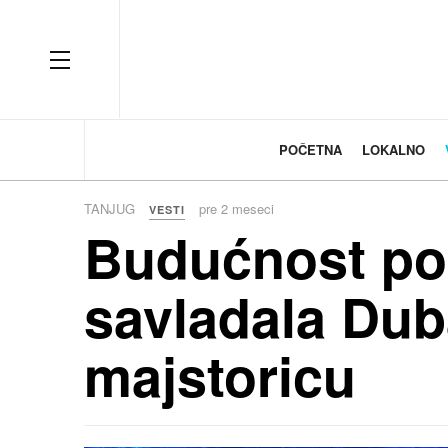
OFF CANVAS
POČETNA
LOKALNO
TANJUG
pre 2 meseci
VESTI
Budućnost po
savladala Duba
majstoricu