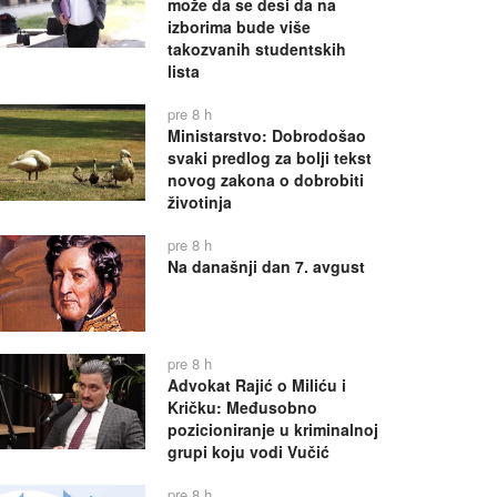
može da se desi da na
izborima bude više
takozvanih studentskih
lista
pre 8 h
Ministarstvo: Dobrodošao
svaki predlog za bolji tekst
novog zakona o dobrobiti
životinja
pre 8 h
Na današnji dan 7. avgust
pre 8 h
Advokat Rajić o Miliću i
Kričku: Međusobno
pozicioniranje u kriminalnoj
grupi koju vodi Vučić
pre 8 h