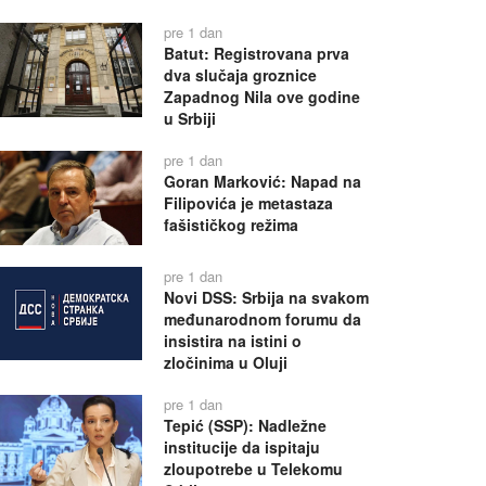
pre 1 dan
Batut: Registrovana prva
dva slučaja groznice
Zapadnog Nila ove godine
u Srbiji
pre 1 dan
Goran Marković: Napad na
Filipovića je metastaza
fašističkog režima
pre 1 dan
Novi DSS: Srbija na svakom
međunarodnom forumu da
insistira na istini o
zločinima u Oluji
pre 1 dan
Tepić (SSP): Nadležne
institucije da ispitaju
zloupotrebe u Telekomu