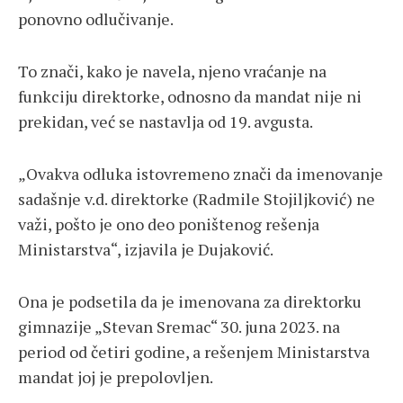
ponovno odlučivanje.
To znači, kako je navela, njeno vraćanje na
funkciju direktorke, odnosno da mandat nije ni
prekidan, već se nastavlja od 19. avgusta.
„Ovakva odluka istovremeno znači da imenovanje
sadašnje v.d. direktorke (Radmile Stojiljković) ne
važi, pošto je ono deo poništenog rešenja
Ministarstva“, izjavila je Dujaković.
Ona je podsetila da je imenovana za direktorku
gimnazije „Stevan Sremac“ 30. juna 2023. na
period od četiri godine, a rešenjem Ministarstva
mandat joj je prepolovljen.