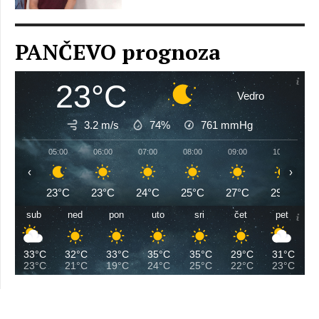
PANČEVO prognoza
23°C
Vedro
3.2 m/s
74%
761
mmHg
05:00
06:00
07:00
08:00
09:00
10:00
‹
›
23°C
23°C
24°C
25°C
27°C
29°C
sub
ned
pon
uto
sri
čet
pet
33°C
32°C
33°C
35°C
35°C
29°C
31°C
23°C
21°C
19°C
24°C
25°C
22°C
23°C