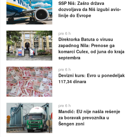
SSP Niš: Zašto država
dozvoljava da Niš izgubi avio-
linije do Evrope
pre 6 h
Direktorka Batuta o virusu
zapadnog Nila: Prenose ga
komarci Culex, od juna do kraja
septembra
pre 6 h
Devizni kurs: Evro u ponedeljak
117,34 dinara
pre 6 h
Mandić: EU nije našla rešenje
za boravak prevoznika u
Šengen zoni