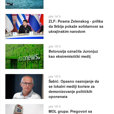
pre 14 h
ZLF: Poseta Zelenskog - prilika
da Srbija pokaže solidarnost sa
ukrajinskim narodom
pre 15 h
Belorusija označila Juronjuz
kao ekstremistički medij
pre 15 h
Šabić: Opasno nastojanje da
se lokalni mediji koriste za
demonizovanje političkih
oponenata
pre 15 h
MOL grupa: Pregovori sa