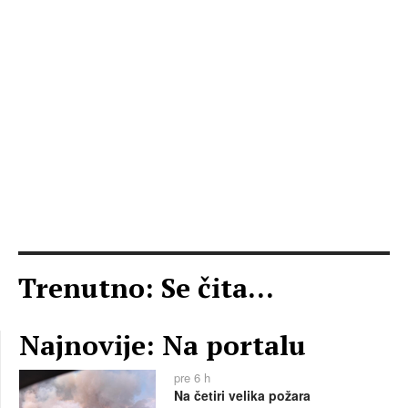
Trenutno: Se čita...
Najnovije: Na portalu
pre 6 h
Na četiri velika požara