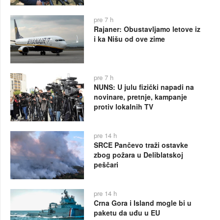
pre 7 h
Rajaner: Obustavljamo letove iz
i ka Nišu od ove zime
pre 7 h
NUNS: U julu fizički napadi na
novinare, pretnje, kampanje
protiv lokalnih TV
pre 14 h
SRCE Pančevo traži ostavke
zbog požara u Deliblatskoj
peščari
pre 14 h
Crna Gora i Island mogle bi u
paketu da uđu u EU