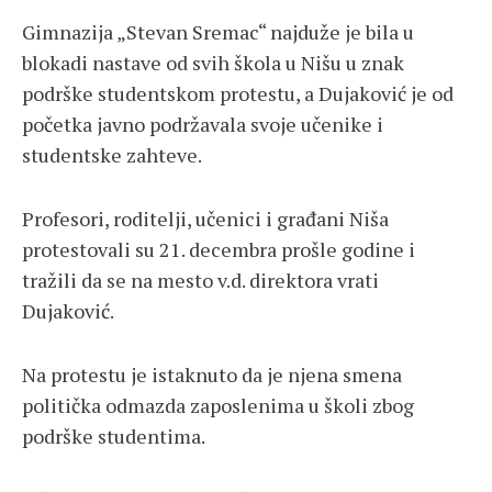
Gimnazija „Stevan Sremac“ najduže je bila u
blokadi nastave od svih škola u Nišu u znak
podrške studentskom protestu, a Dujaković je od
početka javno podržavala svoje učenike i
studentske zahteve.
Profesori, roditelji, učenici i građani Niša
protestovali su 21. decembra prošle godine i
tražili da se na mesto v.d. direktora vrati
Dujaković.
Na protestu je istaknuto da je njena smena
politička odmazda zaposlenima u školi zbog
podrške studentima.