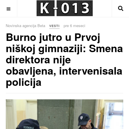
OFF CANVAS
Novinska agencija Beta
pre 6 meseci
VESTI
Burno jutro u Prvoj
niškoj gimnaziji: Smena
direktora nije
obavljena, intervenisala
policija