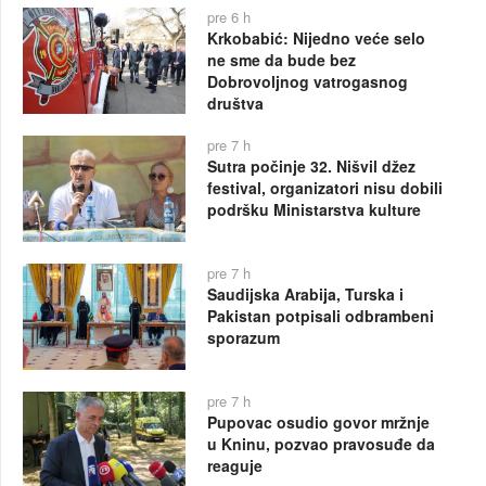
pre 6 h
Krkobabić: Nijedno veće selo
ne sme da bude bez
Dobrovoljnog vatrogasnog
društva
pre 7 h
Sutra počinje 32. Nišvil džez
festival, organizatori nisu dobili
podršku Ministarstva kulture
pre 7 h
Saudijska Arabija, Turska i
Pakistan potpisali odbrambeni
sporazum
pre 7 h
Pupovac osudio govor mržnje
u Kninu, pozvao pravosuđe da
reaguje