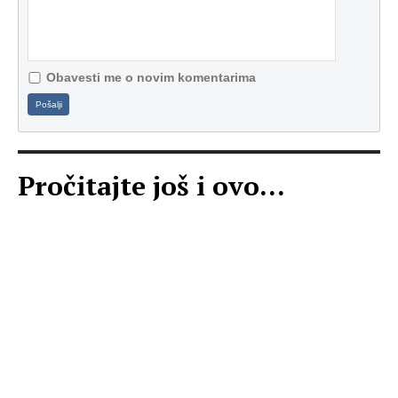
Obavesti me o novim komentarima
Pošalji
Pročitajte još i ovo...