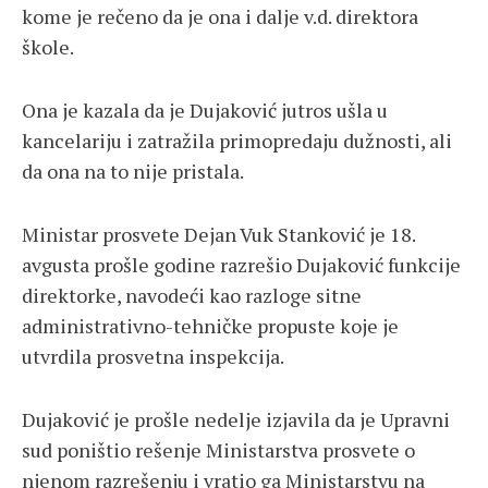
kome je rečeno da je ona i dalje v.d. direktora
škole.
Ona je kazala da je Dujaković jutros ušla u
kancelariju i zatražila primopredaju dužnosti, ali
da ona na to nije pristala.
Ministar prosvete Dejan Vuk Stanković je 18.
avgusta prošle godine razrešio Dujaković funkcije
direktorke, navodeći kao razloge sitne
administrativno-tehničke propuste koje je
utvrdila prosvetna inspekcija.
Dujaković je prošle nedelje izjavila da je Upravni
sud poništio rešenje Ministarstva prosvete o
njenom razrešenju i vratio ga Ministarstvu na