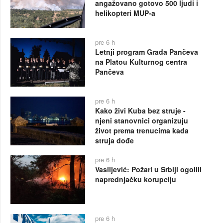
angažovano gotovo 500 ljudi i
helikopteri MUP-a
pre 6 h
Letnji program Grada Pančeva
na Platou Kulturnog centra
Pančeva
pre 6 h
Kako živi Kuba bez struje -
njeni stanovnici organizuju
život prema trenucima kada
struja dođe
pre 6 h
Vasiljević: Požari u Srbiji ogolili
naprednjačku korupciju
pre 6 h