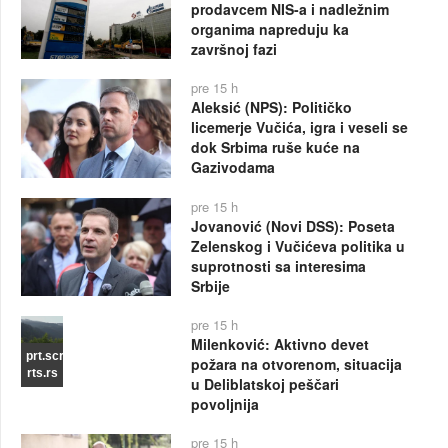
prodavcem NIS-a i nadležnim
organima napreduju ka
završnoj fazi
pre 15 h
Aleksić (NPS): Političko
licemerje Vučića, igra i veseli se
dok Srbima ruše kuće na
Gazivodama
pre 15 h
Jovanović (Novi DSS): Poseta
Zelenskog i Vučićeva politika u
suprotnosti sa interesima
Srbije
pre 15 h
Milenković: Aktivno devet
prt.scr
požara na otvorenom, situacija
rts.rs
u Deliblatskoj peščari
povoljnija
pre 15 h