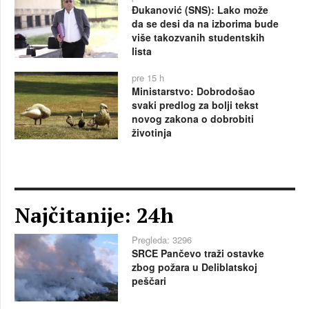
Đukanović (SNS): Lako može
da se desi da na izborima bude
više takozvanih studentskih
lista
pre 15 h
Ministarstvo: Dobrodošao
svaki predlog za bolji tekst
novog zakona o dobrobiti
životinja
Najčitanije: 24h
Pregleda: 3296
SRCE Pančevo traži ostavke
zbog požara u Deliblatskoj
peščari