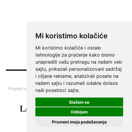
Mi koristimo kolačiće
Mi koristimo kolačiće i ostale
tehnologije za praćenje kako bismo
unapredili vašu pretragu na našem veb
sajtu, prikazali personalizovani sadržaj
i ciljane reklame, analizirali posete na
Vesti
našem sajtu i razumeli odakle dolaze
Pregled najvažnijih informacija i tema iz Srbije, regiona i sveta.
naši posetioci sajta.
Slažem se
Odbijam
Promeni moja podešavanja