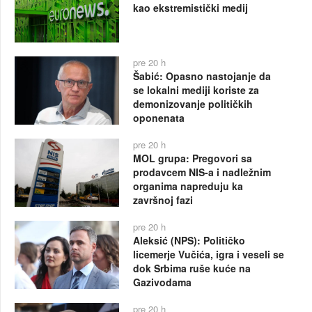
kao ekstremistički medij
pre 20 h
Šabić: Opasno nastojanje da
se lokalni mediji koriste za
demonizovanje političkih
oponenata
pre 20 h
MOL grupa: Pregovori sa
prodavcem NIS-a i nadležnim
organima napreduju ka
završnoj fazi
pre 20 h
Aleksić (NPS): Političko
licemerje Vučića, igra i veseli se
dok Srbima ruše kuće na
Gazivodama
pre 20 h