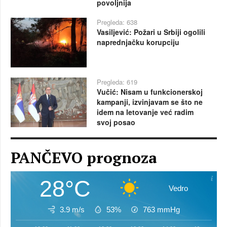
povoljnija
Pregleda: 638
Vasiljević: Požari u Srbiji ogolili
naprednjačku korupciju
Pregleda: 619
Vučić: Nisam u funkcionerskoj
kampanji, izvinjavam se što ne
idem na letovanje već radim
svoj posao
PANČEVO prognoza
28°C
Vedro
3.9 m/s
53%
763
mmHg