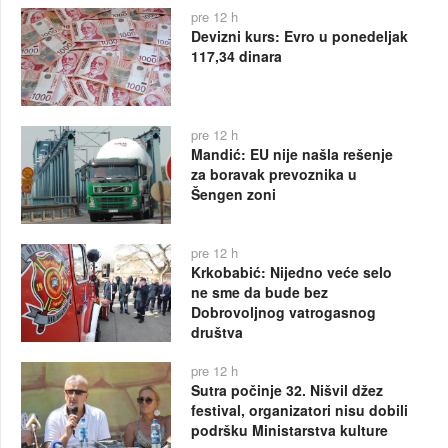
pre 12 h
Devizni kurs: Evro u ponedeljak
117,34 dinara
pre 12 h
Mandić: EU nije našla rešenje
za boravak prevoznika u
Šengen zoni
pre 12 h
Krkobabić: Nijedno veće selo
ne sme da bude bez
Dobrovoljnog vatrogasnog
društva
pre 12 h
Sutra počinje 32. Nišvil džez
festival, organizatori nisu dobili
podršku Ministarstva kulture