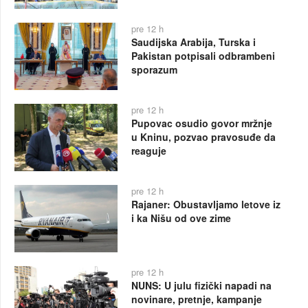
pre 12 h
Saudijska Arabija, Turska i
Pakistan potpisali odbrambeni
sporazum
pre 12 h
Pupovac osudio govor mržnje
u Kninu, pozvao pravosuđe da
reaguje
pre 12 h
Rajaner: Obustavljamo letove iz
i ka Nišu od ove zime
pre 12 h
NUNS: U julu fizički napadi na
novinare, pretnje, kampanje