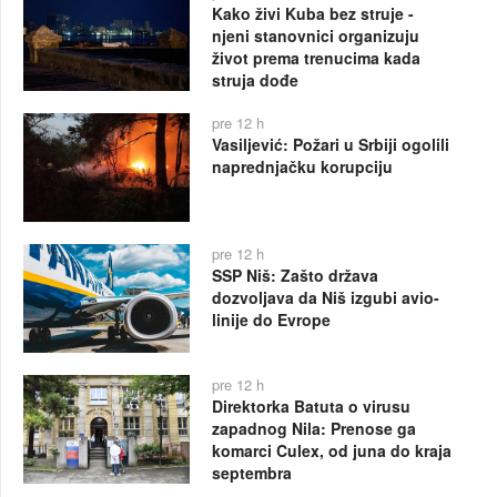
Kako živi Kuba bez struje -
njeni stanovnici organizuju
život prema trenucima kada
struja dođe
pre 12 h
Vasiljević: Požari u Srbiji ogolili
naprednjačku korupciju
pre 12 h
SSP Niš: Zašto država
dozvoljava da Niš izgubi avio-
linije do Evrope
pre 12 h
Direktorka Batuta o virusu
zapadnog Nila: Prenose ga
komarci Culex, od juna do kraja
septembra