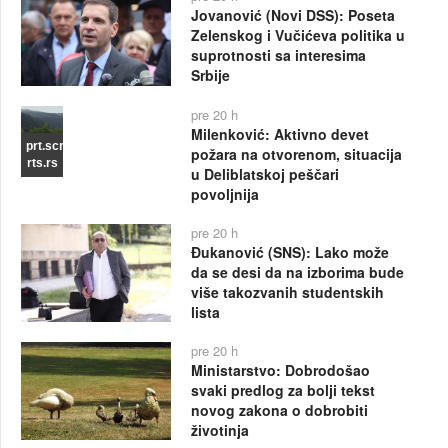
Jovanović (Novi DSS): Poseta
Zelenskog i Vučićeva politika u
suprotnosti sa interesima
Srbije
pre 20 h
Milenković: Aktivno devet
prt.scr
požara na otvorenom, situacija
rts.rs
u Deliblatskoj peščari
povoljnija
pre 20 h
Đukanović (SNS): Lako može
da se desi da na izborima bude
više takozvanih studentskih
lista
pre 20 h
Ministarstvo: Dobrodošao
svaki predlog za bolji tekst
novog zakona o dobrobiti
životinja