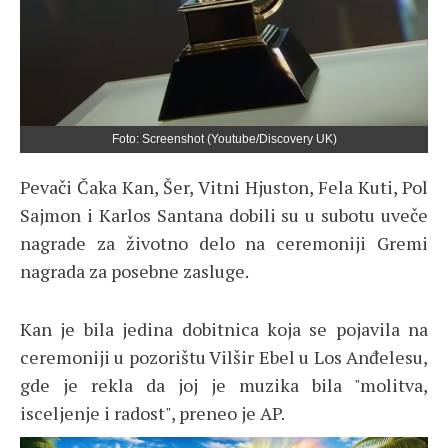
Foto: Screenshot (Youtube/Discovery UK)
Pevači Čaka Kan, Šer, Vitni Hjuston, Fela Kuti, Pol
Sajmon i Karlos Santana dobili su u subotu uveče
nagrade za životno delo na ceremoniji Gremi
nagrada za posebne zasluge.
Kan je bila jedina dobitnica koja se pojavila na
ceremoniji u pozorištu Vilšir Ebel u Los Anđelesu,
gde je rekla da joj je muzika bila "molitva,
isceljenje i radost", preneo je AP.