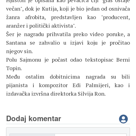
Hjuston je opisana kao pevačica čiji "glas ostaje
večan", dok je Kutija, koji je bio jedan od osnivača
žanra afrobita, predstavljen kao "producent,
aranžer i politički aktivista".
Šer je nagradu prihvatila preko video poruke, a
Santana se zahvalio u izjavi koju je pročitao
njegov sin.
Polu Sajmonu je počast odao tekstopisac Berni
Topin.
Među ostalim dobitnicima nagrada su bili
pijanista i kompozitor Edi Palmijeri, kao i
izdavačka izvršna direktorka Silvija Ron.
Dodaj komentar