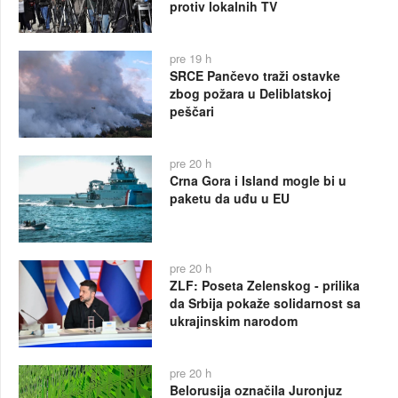
protiv lokalnih TV
pre 19 h
SRCE Pančevo traži ostavke
zbog požara u Deliblatskoj
peščari
pre 20 h
Crna Gora i Island mogle bi u
paketu da uđu u EU
pre 20 h
ZLF: Poseta Zelenskog - prilika
da Srbija pokaže solidarnost sa
ukrajinskim narodom
pre 20 h
Belorusija označila Juronjuz