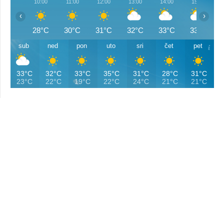
10:00
11:00
12:00
13:00
14:00
15:00
‹
›
28°C
30°C
31°C
32°C
33°C
33°C
sub
ned
pon
uto
sri
čet
pet
33°C
32°C
33°C
35°C
31°C
28°C
31°C
23°C
22°C
19°C
22°C
24°C
21°C
21°C