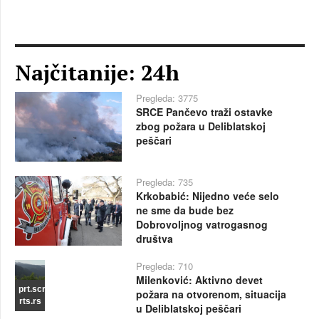
Najčitanije: 24h
Pregleda: 3775
SRCE Pančevo traži ostavke
zbog požara u Deliblatskoj
peščari
Pregleda: 735
Krkobabić: Nijedno veće selo
ne sme da bude bez
Dobrovoljnog vatrogasnog
društva
Pregleda: 710
Milenković: Aktivno devet
prt.scr
požara na otvorenom, situacija
rts.rs
u Deliblatskoj peščari