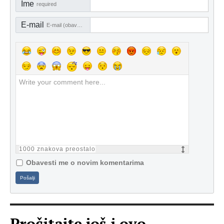
Ime
required
E-mail
E-mail (obavezno)
1000
znakova preostalo
Obavesti me o novim komentarima
Pošalji
Pročitajte još i ovo...