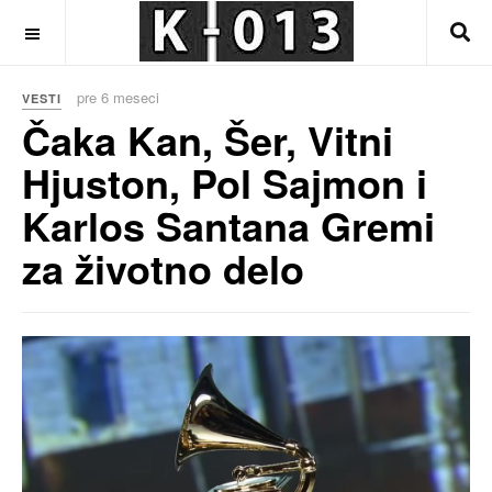
OFF CANVAS
pre 6 meseci
VESTI
Čaka Kan, Šer, Vitni
Hjuston, Pol Sajmon i
Karlos Santana Gremi
za životno delo