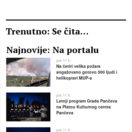
Trenutno: Se čita...
Najnovije: Na portalu
pre 11 h
Na četiri velika požara
angažovano gotovo 500 ljudi i
helikopteri MUP-a
pre 11 h
Letnji program Grada Pančeva
na Platou Kulturnog centra
Pančeva
pre 11 h