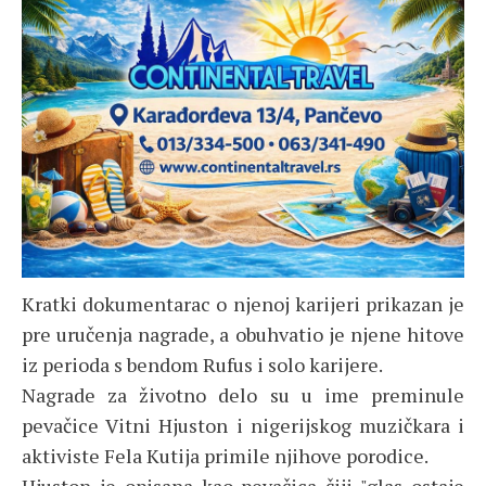
Kratki dokumentarac o njenoj karijeri prikazan je
pre uručenja nagrade, a obuhvatio je njene hitove
iz perioda s bendom Rufus i solo karijere.
Nagrade za životno delo su u ime preminule
pevačice Vitni Hjuston i nigerijskog muzičkara i
aktiviste Fela Kutija primile njihove porodice.