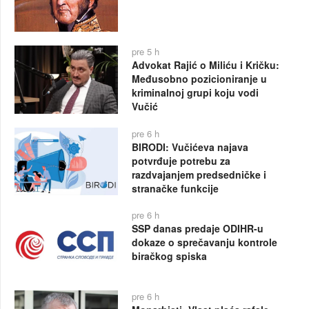
pre 5 h
Advokat Rajić o Miliću i Kričku:
Međusobno pozicioniranje u
kriminalnoj grupi koju vodi
Vučić
pre 6 h
BIRODI: Vučićeva najava
potvrđuje potrebu za
razdvajanjem predsedničke i
stranačke funkcije
pre 6 h
SSP danas predaje ODIHR-u
dokaze o sprečavanju kontrole
biračkog spiska
pre 6 h