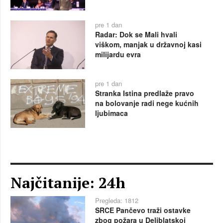
pre 1 dan
Radar: Dok se Mali hvali
viškom, manjak u državnoj kasi
milijardu evra
pre 1 dan
Stranka Istina predlaže pravo
na bolovanje radi nege kućnih
ljubimaca
Najčitanije: 24h
Pregleda: 1812
SRCE Pančevo traži ostavke
zbog požara u Deliblatskoj