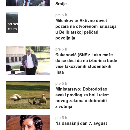
Srbije
pre 5 h
Milenković: Aktivno devet
prt.scr
požara na otvorenom, situacija
rts.rs
u Deliblatskoj peščari
povoljnija
pre 5 h
Đukanović (SNS): Lako može
da se desi da na izborima bude
više takozvanih studentskih
lista
pre 5 h
Ministarstvo: Dobrodošao
svaki predlog za bolji tekst
novog zakona o dobrobiti
životinja
pre 5 h
Na današnji dan 7. avgust