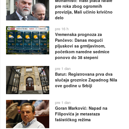
Monarhisti: Vlast plaća rafale
pre roka zbog ogromnih
provizija, Mali učinio krivično
delo
pre 16 h
Vremenska prognoza za
Pančevo: Danas mogući
pljuskovi sa grmljavinom,
početkom naredne sedmice
ponovo do 38 stepeni
pre 1 dan
Batut: Registrovana prva dva
slučaja groznice Zapadnog Nila
ove godine u Srbiji
pre 1 dan
Goran Marković: Napad na
Filipovića je metastaza
fašističkog režima