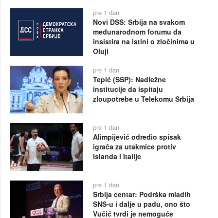
pre 1 dan
Novi DSS: Srbija na svakom
međunarodnom forumu da
insistira na istini o zločinima u
Oluji
pre 1 dan
Tepić (SSP): Nadležne
institucije da ispitaju
zloupotrebe u Telekomu Srbija
pre 1 dan
Alimpijević odredio spisak
igrača za utakmice protiv
Islanda i Italije
pre 1 dan
Srbija centar: Podrška mladih
SNS-u i dalje u padu, ono što
Vučić tvrdi je nemoguće