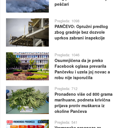
peščari
Pregleda: 1098
PANČEVO: Optužni predlog
zbog gradnje bez dozvole
uprkos zabrani inspekcije
Pregleda: 1046
Osumnjičena da je preko
Facebook oglasa prevarila
Pančevku i uzela joj novac a
robu nije isporučila
Pregleda: 712
Pronađeno više od 800 grama
marihuane, podneta krivična
prijava protiv muškarca iz
okoline Pančeva
Pregleda: 541
Vremenska prognoza za