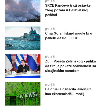
pre 4 h
SRCE Pančevo traži ostavke
zbog požara u Deliblatskoj
peščari
pre 5 h
Crna Gora i Island mogle bi u
paketu da uđu u EU
pre 5 h
ZLF: Poseta Zelenskog - prilika
da Srbija pokaže solidarnost sa
ukrajinskim narodom
pre 5 h
Belorusija označila Juronjuz
kao ekstremistički medij