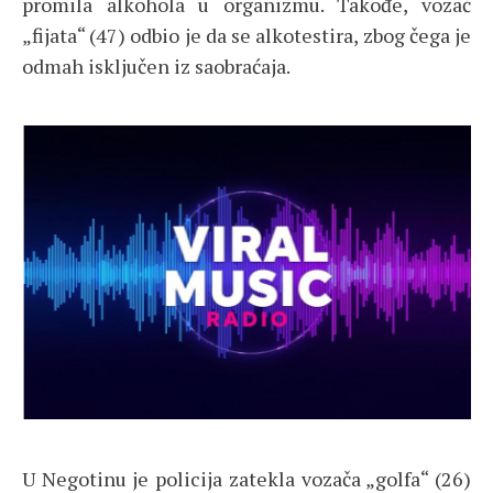
promila alkohola u organizmu. Takođe, vozač
„fijata“ (47) odbio je da se alkotestira, zbog čega je
odmah isključen iz saobraćaja.
U Negotinu je policija zatekla vozača „golfa“ (26)