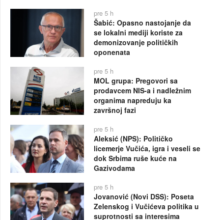
pre 5 h
Šabić: Opasno nastojanje da
se lokalni mediji koriste za
demonizovanje političkih
oponenata
pre 5 h
MOL grupa: Pregovori sa
prodavcem NIS-a i nadležnim
organima napreduju ka
završnoj fazi
pre 5 h
Aleksić (NPS): Političko
licemerje Vučića, igra i veseli se
dok Srbima ruše kuće na
Gazivodama
pre 5 h
Jovanović (Novi DSS): Poseta
Zelenskog i Vučićeva politika u
suprotnosti sa interesima