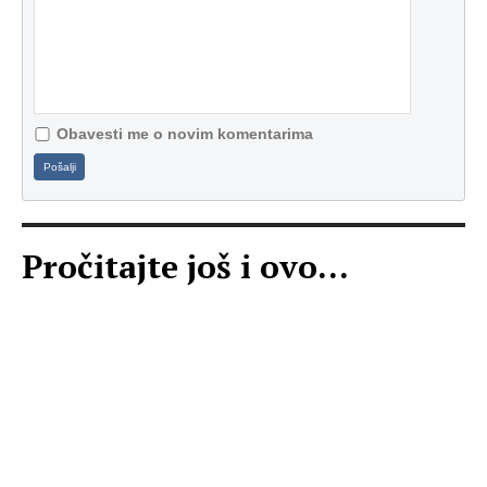
Obavesti me o novim komentarima
Pošalji
Pročitajte još i ovo...