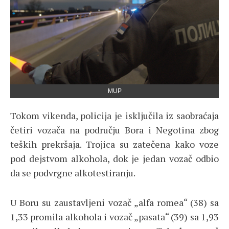
MUP
Tokom vikenda, policija je isključila iz saobraćaja
četiri vozača na području Bora i Negotina zbog
teških prekršaja. Trojica su zatečena kako voze
pod dejstvom alkohola, dok je jedan vozač odbio
da se podvrgne alkotestiranju.
U Boru su zaustavljeni vozač „alfa romea“ (38) sa
1,33 promila alkohola i vozač „pasata“ (39) sa 1,93