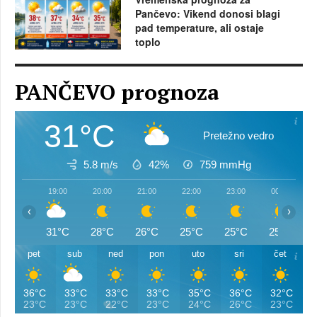
Pančevo: Vikend donosi blagi
pad temperature, ali ostaje
toplo
PANČEVO prognoza
31°C
Pretežno vedro
5.8 m/s
42%
759
mmHg
19:00
20:00
21:00
22:00
23:00
00:00
‹
›
31°C
28°C
26°C
25°C
25°C
25°C
pet
sub
ned
pon
uto
sri
čet
36°C
33°C
33°C
33°C
35°C
36°C
32°C
23°C
23°C
22°C
23°C
24°C
26°C
23°C