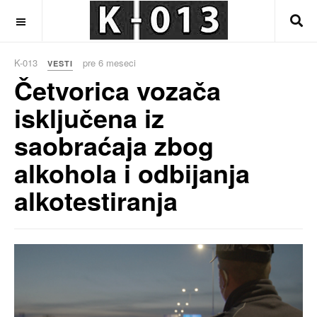
OFF CANVAS
K-013
pre 6 meseci
VESTI
Četvorica vozača
isključena iz
saobraćaja zbog
alkohola i odbijanja
alkotestiranja