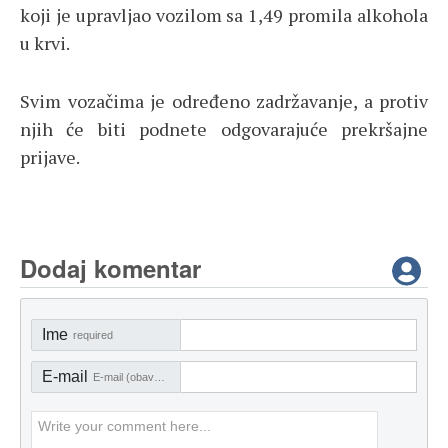
koji je upravljao vozilom sa 1,49 promila alkohola
u krvi.
Svim vozačima je određeno zadržavanje, a protiv
njih će biti podnete odgovarajuće prekršajne
prijave.
Dodaj komentar
Ime
required
E-mail
E-mail (obavezno)