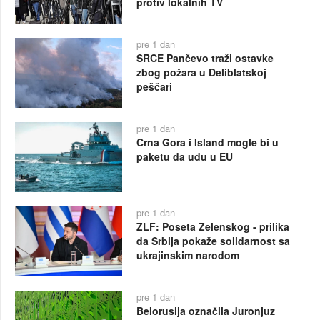
protiv lokalnih TV
pre 1 dan
SRCE Pančevo traži ostavke
zbog požara u Deliblatskoj
peščari
pre 1 dan
Crna Gora i Island mogle bi u
paketu da uđu u EU
pre 1 dan
ZLF: Poseta Zelenskog - prilika
da Srbija pokaže solidarnost sa
ukrajinskim narodom
pre 1 dan
Belorusija označila Juronjuz