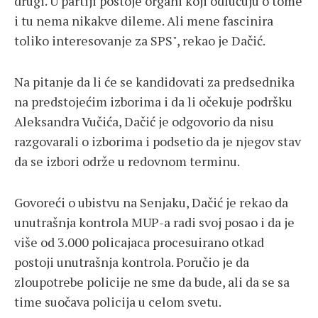
drugi. U partiji postoje organi koji odlučuju o tome
i tu nema nikakve dileme. Ali mene fascinira
toliko interesovanje za SPS", rekao je Dačić.
Na pitanje da li će se kandidovati za predsednika
na predstojećim izborima i da li očekuje podršku
Aleksandra Vučića, Dačić je odgovorio da nisu
razgovarali o izborima i podsetio da je njegov stav
da se izbori održe u redovnom terminu.
Govoreći o ubistvu na Senjaku, Dačić je rekao da
unutrašnja kontrola MUP-a radi svoj posao i da je
više od 3.000 policajaca procesuirano otkad
postoji unutrašnja kontrola. Poručio je da
zloupotrebe policije ne sme da bude, ali da se sa
time suočava policija u celom svetu.