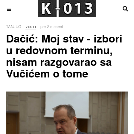
OFF CANVAS
TANJUG
pre 2 meseci
VESTI
Dačić: Moj stav - izbori
u redovnom terminu,
nisam razgovarao sa
Vučićem o tome