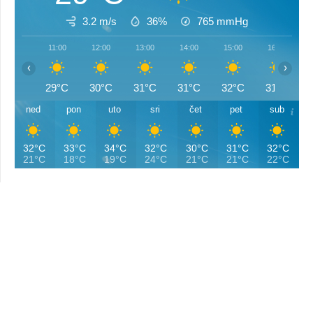
3.2 m/s
36%
765
mmHg
11:00
12:00
13:00
14:00
15:00
16:00
‹
›
29°C
30°C
31°C
31°C
32°C
31°C
ned
pon
uto
sri
čet
pet
sub
32°C
33°C
34°C
32°C
30°C
31°C
32°C
21°C
18°C
19°C
24°C
21°C
21°C
22°C