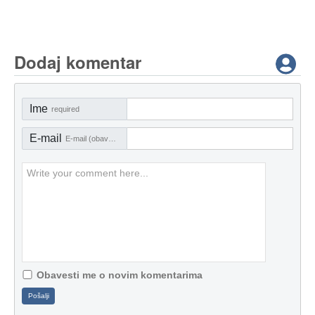
Dodaj komentar
Ime
required
E-mail
E-mail (obavezno)
Obavesti me o novim komentarima
Pošalji