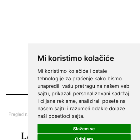
Mi koristimo kolačiće
Mi koristimo kolačiće i ostale
tehnologije za praćenje kako bismo
unapredili vašu pretragu na našem veb
sajtu, prikazali personalizovani sadržaj
i ciljane reklame, analizirali posete na
Vesti
našem sajtu i razumeli odakle dolaze
Pregled najvažnijih informacija i tema iz Srbije, regiona i sveta.
naši posetioci sajta.
Slažem se
Odbijam