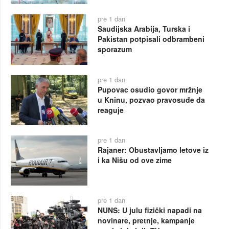
pre 1 dan
Saudijska Arabija, Turska i
Pakistan potpisali odbrambeni
sporazum
pre 1 dan
Pupovac osudio govor mržnje
u Kninu, pozvao pravosuđe da
reaguje
pre 1 dan
Rajaner: Obustavljamo letove iz
i ka Nišu od ove zime
pre 1 dan
NUNS: U julu fizički napadi na
novinare, pretnje, kampanje