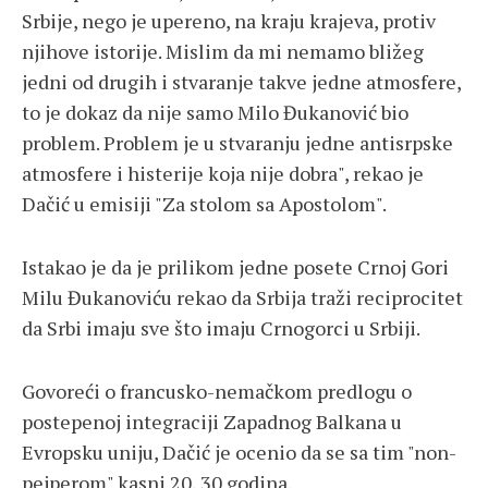
Srbije, nego je upereno, na kraju krajeva, protiv
njihove istorije. Mislim da mi nemamo bližeg
jedni od drugih i stvaranje takve jedne atmosfere,
to je dokaz da nije samo Milo Đukanović bio
problem. Problem je u stvaranju jedne antisrpske
atmosfere i histerije koja nije dobra", rekao je
Dačić u emisiji "Za stolom sa Apostolom".
Istakao je da je prilikom jedne posete Crnoj Gori
Milu Đukanoviću rekao da Srbija traži reciprocitet
da Srbi imaju sve što imaju Crnogorci u Srbiji.
Govoreći o francusko-nemačkom predlogu o
postepenoj integraciji Zapadnog Balkana u
Evropsku uniju, Dačić je ocenio da se sa tim "non-
pejperom" kasni 20, 30 godina.