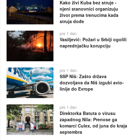
Kako živi Kuba bez struje -
njeni stanovnici organizuju
život prema trenucima kada
struja dođe
pre 1 dan
Vasiljević: Požari u Srbiji ogolili
naprednjačku korupciju
pre 1 dan
SSP Niš: Zašto država
dozvoljava da Niš izgubi avio-
linije do Evrope
pre 1 dan
Direktorka Batuta o virusu
zapadnog Nila: Prenose ga
komarci Culex, od juna do kraja
septembra