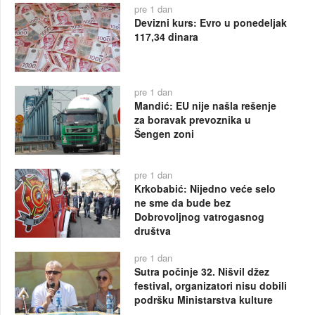
pre 1 dan
Devizni kurs: Evro u ponedeljak
117,34 dinara
pre 1 dan
Mandić: EU nije našla rešenje
za boravak prevoznika u
Šengen zoni
pre 1 dan
Krkobabić: Nijedno veće selo
ne sme da bude bez
Dobrovoljnog vatrogasnog
društva
pre 1 dan
Sutra počinje 32. Nišvil džez
festival, organizatori nisu dobili
podršku Ministarstva kulture