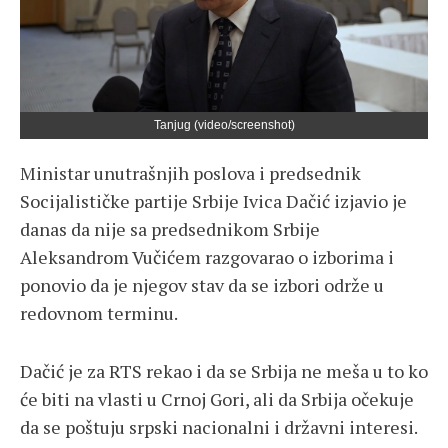
Tanjug (video/screenshot)
Ministar unutrašnjih poslova i predsednik
Socijalističke partije Srbije Ivica Dačić izjavio je
danas da nije sa predsednikom Srbije
Aleksandrom Vučićem razgovarao o izborima i
ponovio da je njegov stav da se izbori održe u
redovnom terminu.
Dačić je za RTS rekao i da se Srbija ne meša u to ko
će biti na vlasti u Crnoj Gori, ali da Srbija očekuje
da se poštuju srpski nacionalni i državni interesi.