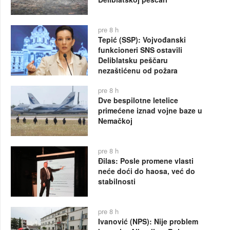
pre 8 h
Tepić (SSP): Vojvođanski
funkcioneri SNS ostavili
Deliblatsku peščaru
nezaštićenu od požara
pre 8 h
Dve bespilotne letelice
primećene iznad vojne baze u
Nemačkoj
pre 8 h
Đilas: Posle promene vlasti
neće doći do haosa, već do
stabilnosti
pre 8 h
Ivanović (NPS): Nije problem