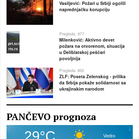
Vasiljević: Požari u Srbiji ogolili
naprednjačku korupciju
Pregleda: 877
Milenković: Aktivno devet
prt.scr
požara na otvorenom, situacija
rts.rs
u Deliblatskoj peščari
povoljnija
Pregleda: 862
ZLF: Poseta Zelenskog - prilika
da Srbija pokaže solidarnost sa
ukrajinskim narodom
PANČEVO prognoza
29°C
Vedro