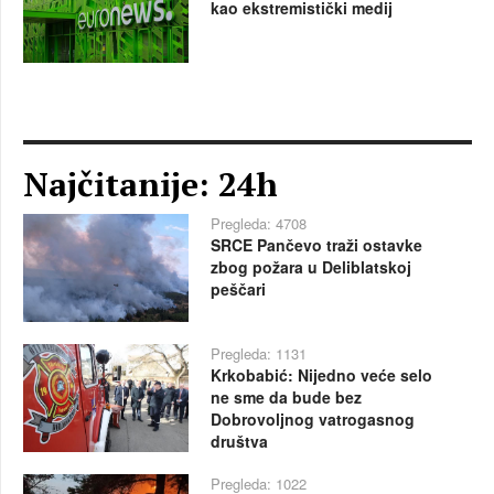
kao ekstremistički medij
Najčitanije: 24h
Pregleda: 4708
SRCE Pančevo traži ostavke
zbog požara u Deliblatskoj
peščari
Pregleda: 1131
Krkobabić: Nijedno veće selo
ne sme da bude bez
Dobrovoljnog vatrogasnog
društva
Pregleda: 1022