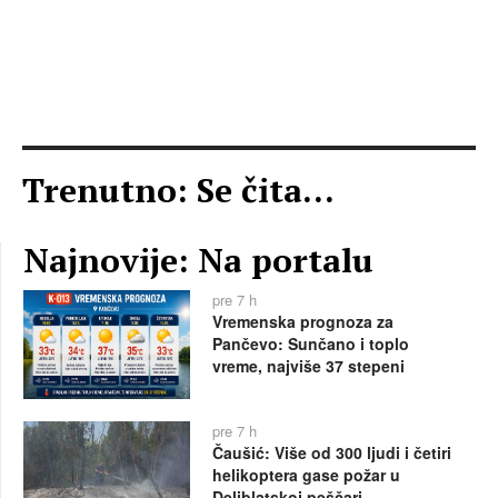
Trenutno: Se čita...
Najnovije: Na portalu
pre 7 h
Vremenska prognoza za
Pančevo: Sunčano i toplo
vreme, najviše 37 stepeni
pre 7 h
Čaušić: Više od 300 ljudi i četiri
helikoptera gase požar u
Deliblatskoj peščari