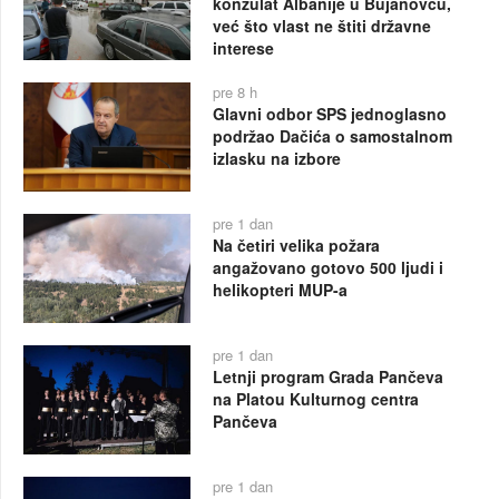
konzulat Albanije u Bujanovcu,
već što vlast ne štiti državne
interese
pre 8 h
Glavni odbor SPS jednoglasno
podržao Dačića o samostalnom
izlasku na izbore
pre 1 dan
Na četiri velika požara
angažovano gotovo 500 ljudi i
helikopteri MUP-a
pre 1 dan
Letnji program Grada Pančeva
na Platou Kulturnog centra
Pančeva
pre 1 dan