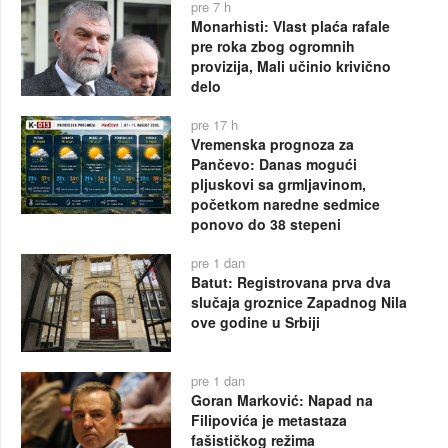
pre 7 h
Monarhisti: Vlast plaća rafale
pre roka zbog ogromnih
provizija, Mali učinio krivično
delo
pre 17 h
Vremenska prognoza za
Pančevo: Danas mogući
pljuskovi sa grmljavinom,
početkom naredne sedmice
ponovo do 38 stepeni
pre 1 dan
Batut: Registrovana prva dva
slučaja groznice Zapadnog Nila
ove godine u Srbiji
pre 1 dan
Goran Marković: Napad na
Filipovića je metastaza
fašističkog režima