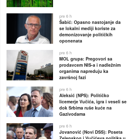
pre 6 h
Šabić: Opasno nastojanje da
se lokalni mediji koriste za
demonizovanje političkih
oponenata
pre 6 h
MOL grupa: Pregovori sa
prodavcem NIS-a i nadležnim
organima napreduju ka
završnoj fazi
pre 6 h
Aleksić (NPS): Političko
licemerje Vučića, igra i veseli se
dok Srbima ruše kuće na
Gazivodama
pre 6 h
Jovanović (Novi DSS): Poseta
Zelenskog i Vučićeva politika u