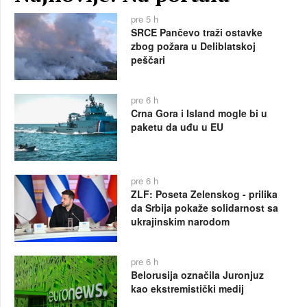
pre 5 h
SRCE Pančevo traži ostavke
zbog požara u Deliblatskoj
peščari
pre 6 h
Crna Gora i Island mogle bi u
paketu da uđu u EU
pre 6 h
ZLF: Poseta Zelenskog - prilika
da Srbija pokaže solidarnost sa
ukrajinskim narodom
pre 6 h
Belorusija označila Juronjuz
kao ekstremistički medij