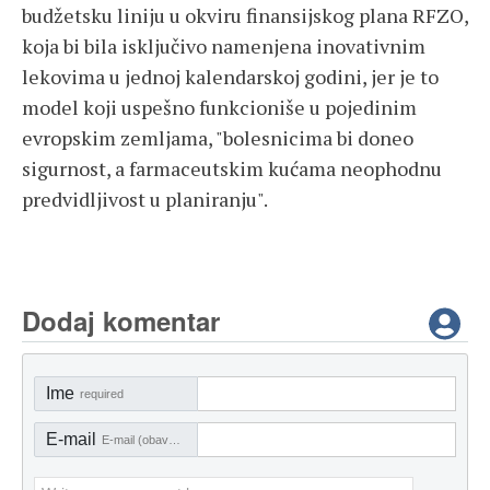
budžetsku liniju u okviru finansijskog plana RFZO,
koja bi bila isključivo namenjena inovativnim
lekovima u jednoj kalendarskoj godini, jer je to
model koji uspešno funkcioniše u pojedinim
evropskim zemljama, "bolesnicima bi doneo
sigurnost, a farmaceutskim kućama neophodnu
predvidljivost u planiranju".
Dodaj komentar
Ime
required
E-mail
E-mail (obavezno)