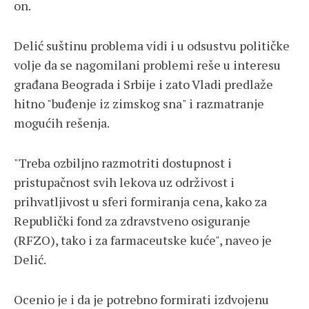
on.
Delić suštinu problema vidi i u odsustvu političke
volje da se nagomilani problemi reše u interesu
građana Beograda i Srbije i zato Vladi predlaže
hitno "buđenje iz zimskog sna" i razmatranje
mogućih rešenja.
"Treba ozbiljno razmotriti dostupnost i
pristupačnost svih lekova uz održivost i
prihvatljivost u sferi formiranja cena, kako za
Republički fond za zdravstveno osiguranje
(RFZO), tako i za farmaceutske kuće", naveo je
Delić.
Ocenio je i da je potrebno formirati izdvojenu