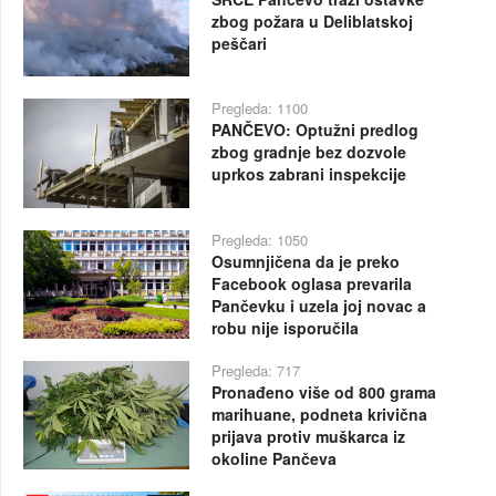
zbog požara u Deliblatskoj
peščari
Pregleda: 1100
PANČEVO: Optužni predlog
zbog gradnje bez dozvole
uprkos zabrani inspekcije
Pregleda: 1050
Osumnjičena da je preko
Facebook oglasa prevarila
Pančevku i uzela joj novac a
robu nije isporučila
Pregleda: 717
Pronađeno više od 800 grama
marihuane, podneta krivična
prijava protiv muškarca iz
okoline Pančeva