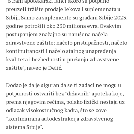
"Strani apotekarski lanci skoro su potpuno
preuzeli tržište prodaje lekova i suplemenata u
Srbiji. Samo za suplemente su građani Srbije 2023.
godine potrošili oko 230 miliona evra. Ovakvim
postupanjem značajno su narušena načela
zdravstvene zaštite: načelo pristupačnosti, načelo
kontinuiranosti i načelo stalnog unapređenja
kvaliteta i bezbednosti u pružanju zdravstvene
zaštite", naveo je Delić.
Dodao je da je siguran da se ti zadaci ne mogu u
potpunosti ostvariti bez "državnih" apoteka koje,
prema njegovim rečima, polako fizički nestaju uz
odlazak visokostručnog kadra, što se zove
"kontinuirana autodestrukcija zdravstvenog
sistema Srbije".