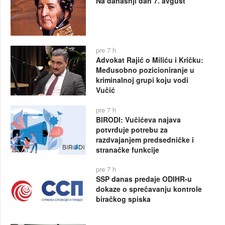
Na današnji dan 7. avgust
pre 7 h
Advokat Rajić o Miliću i Kričku:
Međusobno pozicioniranje u
kriminalnoj grupi koju vodi
Vučić
pre 7 h
BIRODI: Vučićeva najava
potvrđuje potrebu za
razdvajanjem predsedničke i
stranačke funkcije
pre 7 h
SSP danas predaje ODIHR-u
dokaze o sprečavanju kontrole
biračkog spiska