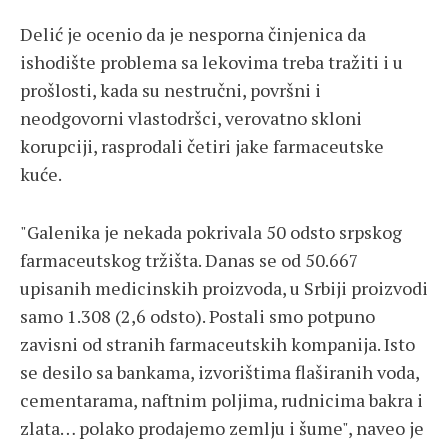
Delić je ocenio da je nesporna činjenica da
ishodište problema sa lekovima treba tražiti i u
prošlosti, kada su nestručni, površni i
neodgovorni vlastodršci, verovatno skloni
korupciji, rasprodali četiri jake farmaceutske
kuće.
"Galenika je nekada pokrivala 50 odsto srpskog
farmaceutskog tržišta. Danas se od 50.667
upisanih medicinskih proizvoda, u Srbiji proizvodi
samo 1.308 (2,6 odsto). Postali smo potpuno
zavisni od stranih farmaceutskih kompanija. Isto
se desilo sa bankama, izvorištima flaširanih voda,
cementarama, naftnim poljima, rudnicima bakra i
zlata… polako prodajemo zemlju i šume", naveo je