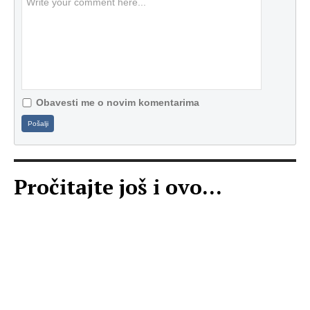
Obavesti me o novim komentarima
Pošalji
Pročitajte još i ovo...