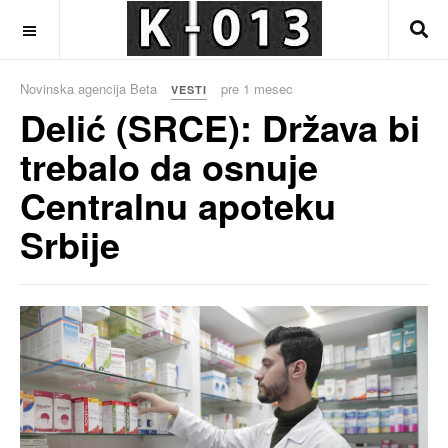
OFF CANVAS
Novinska agencija Beta
pre 1 mesec
VESTI
Delić (SRCE): Država bi
trebalo da osnuje
Centralnu apoteku
Srbije