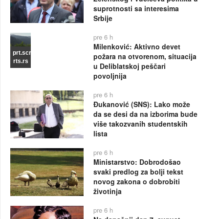
suprotnosti sa interesima
Srbije
pre 6 h
Milenković: Aktivno devet
prt.scr
požara na otvorenom, situacija
rts.rs
u Deliblatskoj peščari
povoljnija
pre 6 h
Đukanović (SNS): Lako može
da se desi da na izborima bude
više takozvanih studentskih
lista
pre 6 h
Ministarstvo: Dobrodošao
svaki predlog za bolji tekst
novog zakona o dobrobiti
životinja
pre 6 h