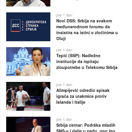
pre 1 dan
Novi DSS: Srbija na svakom
međunarodnom forumu da
insistira na istini o zločinima u
Oluji
pre 1 dan
Tepić (SSP): Nadležne
institucije da ispitaju
zloupotrebe u Telekomu Srbija
pre 1 dan
Alimpijević odredio spisak
igrača za utakmice protiv
Islanda i Italije
pre 1 dan
Srbija centar: Podrška mladih
SNS-u i dalje u padu, ono što