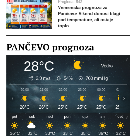
Pregleda: 543
Vremenska prognoza za
Pančevo: Vikend donosi blagi
pad temperature, ali ostaje
toplo
PANČEVO prognoza
28°C
Vedro
2.9 m/s
54%
760
mmHg
20:00
21:00
22:00
23:00
00:00
01:00
‹
›
28°C
26°C
25°C
25°C
25°C
25°C
pet
sub
ned
pon
uto
sri
čet
36°C
33°C
33°C
33°C
35°C
36°C
32°C