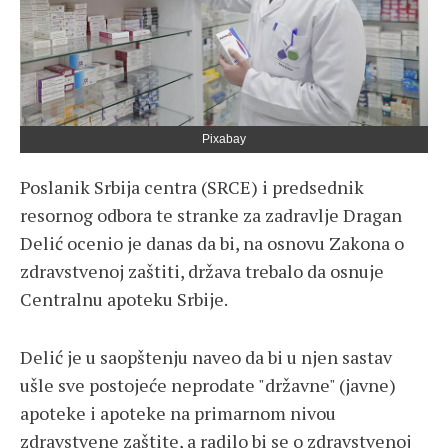
Pixabay
Poslanik Srbija centra (SRCE) i predsednik
resornog odbora te stranke za zadravlje Dragan
Delić ocenio je danas da bi, na osnovu Zakona o
zdravstvenoj zaštiti, država trebalo da osnuje
Centralnu apoteku Srbije.
Delić je u saopštenju naveo da bi u njen sastav
ušle sve postojeće neprodate "državne" (javne)
apoteke i apoteke na primarnom nivou
zdravstvene zaštite, a radilo bi se o zdravstvenoj