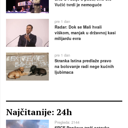
Vučić tvrdi je nemoguće
pre 1 dan
Radar: Dok se Mali hvali
viškom, manjak u državnoj kasi
milijardu evra
pre 1 dan
Stranka Istina predlaže pravo
na bolovanje radi nege kućnih
ljubimaca
Najčitanije: 24h
Pregleda: 2144
SRCE Pančevo traži ostavke