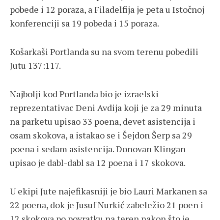
pobede i 12 poraza, a Filadelfija je peta u Istočnoj
konferenciji sa 19 pobeda i 15 poraza.
Košarkaši Portlanda su na svom terenu pobedili
Jutu 137:117.
Najbolji kod Portlanda bio je izraelski
reprezentativac Deni Avdija koji je za 29 minuta
na parketu upisao 33 poena, devet asistencija i
osam skokova, a istakao se i Šejdon Šerp sa 29
poena i sedam asistencija. Donovan Klingan
upisao je dabl-dabl sa 12 poena i 17 skokova.
U ekipi Jute najefikasniji je bio Lauri Markanen sa
22 poena, dok je Jusuf Nurkić zabeležio 21 poen i
12 skokova po povratku na teren nakon što je