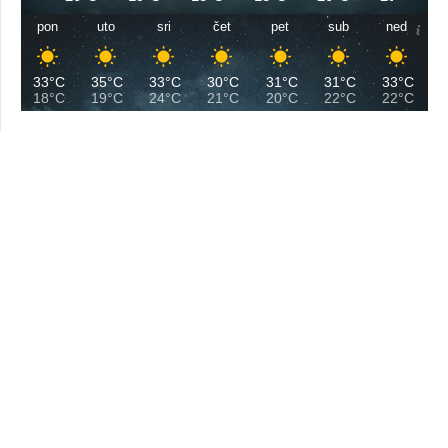
pon
uto
sri
čet
pet
sub
ned
33°C
35°C
33°C
30°C
31°C
31°C
33°C
18°C
19°C
24°C
21°C
20°C
22°C
22°C