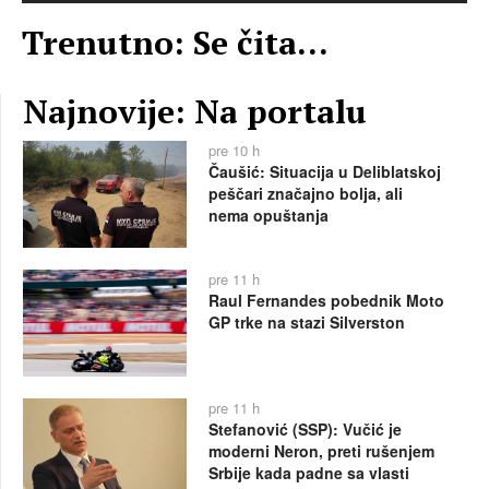
Trenutno: Se čita...
Najnovije: Na portalu
pre 10 h
Čaušić: Situacija u Deliblatskoj
peščari značajno bolja, ali
nema opuštanja
pre 11 h
Raul Fernandes pobednik Moto
GP trke na stazi Silverston
pre 11 h
Stefanović (SSP): Vučić je
moderni Neron, preti rušenjem
Srbije kada padne sa vlasti