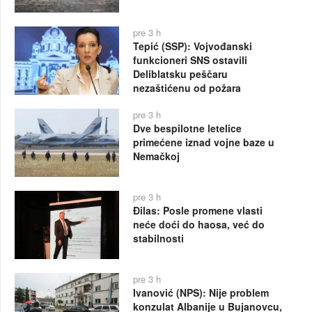
pre 3 h
Tepić (SSP): Vojvođanski
funkcioneri SNS ostavili
Deliblatsku peščaru
nezaštićenu od požara
pre 3 h
Dve bespilotne letelice
primećene iznad vojne baze u
Nemačkoj
pre 3 h
Đilas: Posle promene vlasti
neće doći do haosa, već do
stabilnosti
pre 3 h
Ivanović (NPS): Nije problem
konzulat Albanije u Bujanovcu,