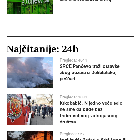
Najčitanije: 24h
Pregleda: 4644
SRCE Pančevo traži ostavke
zbog požara u Deliblatskoj
peščari
Pregleda: 1084
Krkobabić: Nijedno veće selo
ne sme da bude bez
Dobrovoljnog vatrogasnog
društva
Pregleda: 967
Vasiljević: Požari u Srbiji ogolili