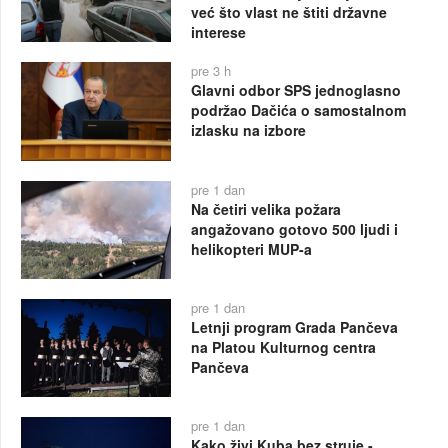
već što vlast ne štiti državne
interese
pre 3 h
Glavni odbor SPS jednoglasno
podržao Dačića o samostalnom
izlasku na izbore
pre 1 dan
Na četiri velika požara
angažovano gotovo 500 ljudi i
helikopteri MUP-a
pre 1 dan
Letnji program Grada Pančeva
na Platou Kulturnog centra
Pančeva
pre 1 dan
Kako živi Kuba bez struje -