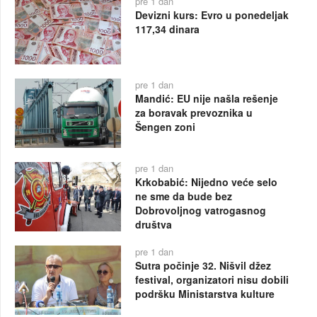
pre 1 dan
Devizni kurs: Evro u ponedeljak
117,34 dinara
pre 1 dan
Mandić: EU nije našla rešenje
za boravak prevoznika u
Šengen zoni
pre 1 dan
Krkobabić: Nijedno veće selo
ne sme da bude bez
Dobrovoljnog vatrogasnog
društva
pre 1 dan
Sutra počinje 32. Nišvil džez
festival, organizatori nisu dobili
podršku Ministarstva kulture