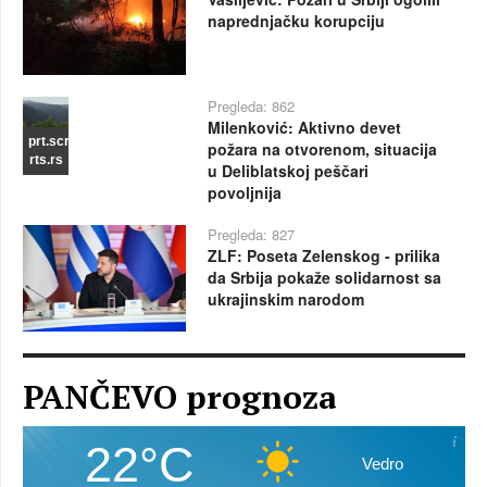
naprednjačku korupciju
Pregleda: 862
Milenković: Aktivno devet
prt.scr
požara na otvorenom, situacija
rts.rs
u Deliblatskoj peščari
povoljnija
Pregleda: 827
ZLF: Poseta Zelenskog - prilika
da Srbija pokaže solidarnost sa
ukrajinskim narodom
PANČEVO prognoza
22°C
Vedro