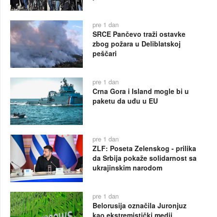
pre 1 dan
SRCE Pančevo traži ostavke
zbog požara u Deliblatskoj
peščari
pre 1 dan
Crna Gora i Island mogle bi u
paketu da uđu u EU
pre 1 dan
ZLF: Poseta Zelenskog - prilika
da Srbija pokaže solidarnost sa
ukrajinskim narodom
pre 1 dan
Belorusija označila Juronjuz
kao ekstremistički medij