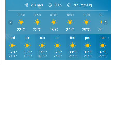
2.8 m/s
60%
765
mmHg
07:00
08:00
09:00
10:00
11:00
12:00
‹
›
22°C
23°C
25°C
27°C
29°C
30°C
ned
pon
uto
sri
čet
pet
sub
32°C
33°C
34°C
32°C
30°C
31°C
32°C
21°C
18°C
19°C
24°C
21°C
21°C
22°C