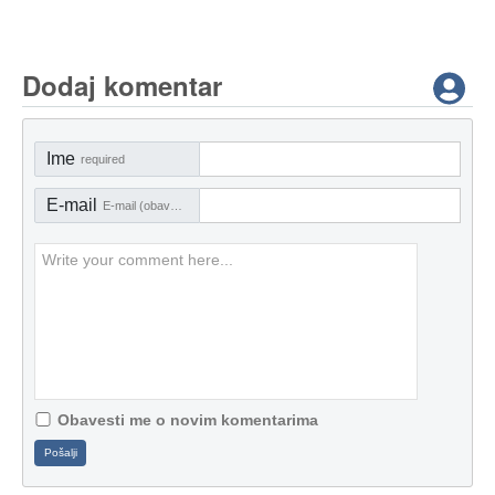
Dodaj komentar
Ime
required
E-mail
E-mail (obavezno)
Obavesti me o novim komentarima
Pošalji