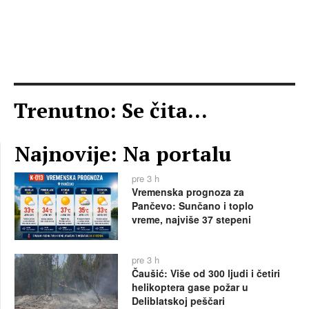
Trenutno: Se čita...
Najnovije: Na portalu
pre 3 h
Vremenska prognoza za
Pančevo: Sunčano i toplo
vreme, najviše 37 stepeni
pre 3 h
Čaušić: Više od 300 ljudi i četiri
helikoptera gase požar u
Deliblatskoj peščari