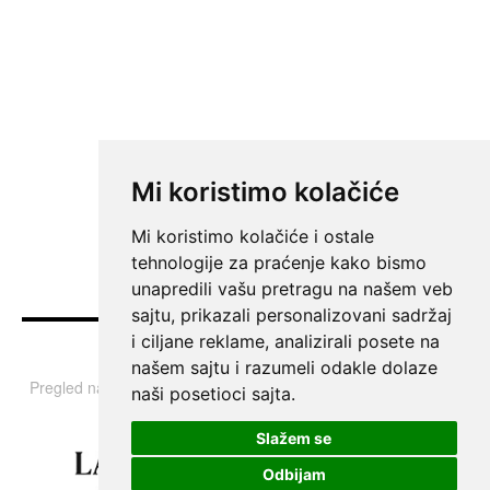
Mi koristimo kolačiće
Mi koristimo kolačiće i ostale
tehnologije za praćenje kako bismo
unapredili vašu pretragu na našem veb
sajtu, prikazali personalizovani sadržaj
i ciljane reklame, analizirali posete na
Vesti
našem sajtu i razumeli odakle dolaze
Pregled najvažnijih informacija i tema iz Srbije, regiona i sveta.
naši posetioci sajta.
Slažem se
Odbijam