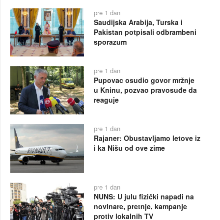
pre 1 dan
Saudijska Arabija, Turska i
Pakistan potpisali odbrambeni
sporazum
pre 1 dan
Pupovac osudio govor mržnje
u Kninu, pozvao pravosuđe da
reaguje
pre 1 dan
Rajaner: Obustavljamo letove iz
i ka Nišu od ove zime
pre 1 dan
NUNS: U julu fizički napadi na
novinare, pretnje, kampanje
protiv lokalnih TV