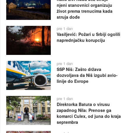
njeni stanovnici organizuju
život prema trenucima kada
struja dođe
pre 1 dan
Vasiljević: Požari u Srbiji ogolili
naprednjačku korupciju
pre 1 dan
SSP Niš: Zašto država
dozvoljava da Niš izgubi avio-
linije do Evrope
pre 1 dan
Direktorka Batuta o virusu
zapadnog Nila: Prenose ga
komarci Culex, od juna do kraja
septembra