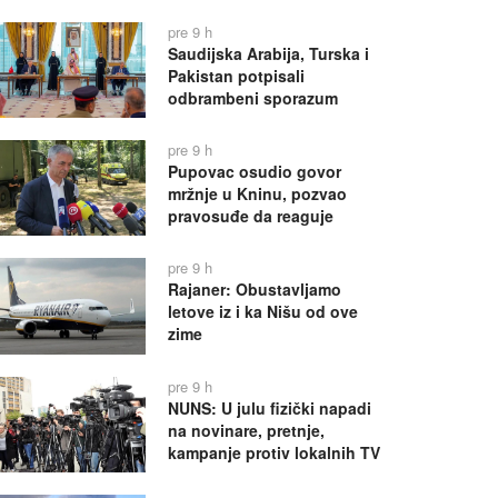
pre 9 h
Saudijska Arabija, Turska i
Pakistan potpisali
odbrambeni sporazum
pre 9 h
Pupovac osudio govor
mržnje u Kninu, pozvao
pravosuđe da reaguje
pre 9 h
Rajaner: Obustavljamo
letove iz i ka Nišu od ove
zime
pre 9 h
NUNS: U julu fizički napadi
na novinare, pretnje,
kampanje protiv lokalnih TV