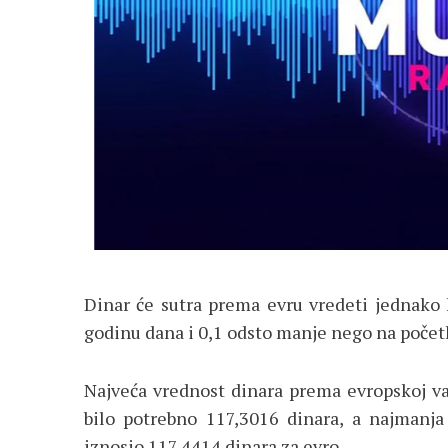
Dinar će sutra prema evru vredeti jednako
godinu dana i 0,1 odsto manje nego na počet
Najveća vrednost dinara prema evropskoj val
bilo potrebno 117,3016 dinara, a najmanja 
iznosio 117,4414 dinara za evro.