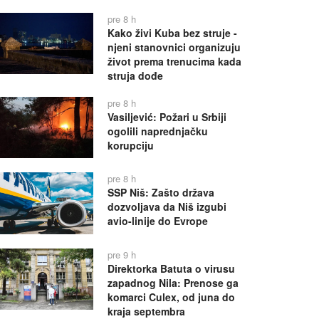
pre 8 h
Kako živi Kuba bez struje -
njeni stanovnici organizuju
život prema trenucima kada
struja dođe
pre 8 h
Vasiljević: Požari u Srbiji
ogolili naprednjačku
korupciju
pre 8 h
SSP Niš: Zašto država
dozvoljava da Niš izgubi
avio-linije do Evrope
pre 9 h
Direktorka Batuta o virusu
zapadnog Nila: Prenose ga
komarci Culex, od juna do
kraja septembra