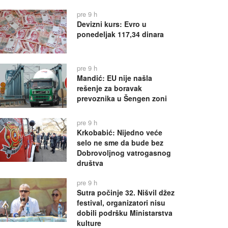
pre 9 h
Devizni kurs: Evro u
ponedeljak 117,34 dinara
pre 9 h
Mandić: EU nije našla
rešenje za boravak
prevoznika u Šengen zoni
pre 9 h
Krkobabić: Nijedno veće
selo ne sme da bude bez
Dobrovoljnog vatrogasnog
društva
pre 9 h
Sutra počinje 32. Nišvil džez
festival, organizatori nisu
dobili podršku Ministarstva
kulture