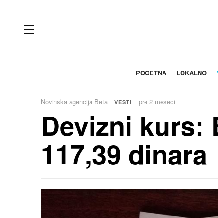
OFF CANVAS
POČETNA
LOKALNO
Novinska agencija Beta
pre 2 meseci
VESTI
Devizni kurs: 
117,39 dinara