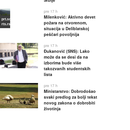
Srbije
pre 17 h
Milenković: Aktivno devet
prt.scr
požara na otvorenom,
rts.rs
situacija u Deliblatskoj
peščari povoljnija
pre 17 h
Đukanović (SNS): Lako
može da se desi da na
izborima bude više
takozvanih studentskih
lista
pre 17 h
Ministarstvo: Dobrodošao
svaki predlog za bolji tekst
novog zakona o dobrobiti
životinja