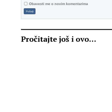
Obavesti me o novim komentarima
Pošalji
Pročitajte još i ovo...