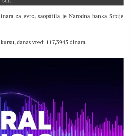
K-013
dinara za evro, saopštila je Narodna banka Srbije
ursu, danas vredi 117,3945 dinara.