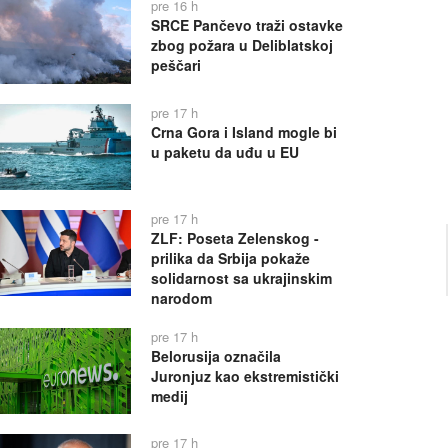
pre 16 h
SRCE Pančevo traži ostavke
zbog požara u Deliblatskoj
peščari
pre 17 h
Crna Gora i Island mogle bi
u paketu da uđu u EU
pre 17 h
ZLF: Poseta Zelenskog -
prilika da Srbija pokaže
solidarnost sa ukrajinskim
narodom
pre 17 h
Belorusija označila
Juronjuz kao ekstremistički
medij
pre 17 h