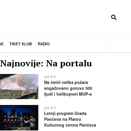
AK
TIKET KLUB
RADIO
Najnovije: Na portalu
pre 8 h
Na četiri velika požara
angažovano gotovo 500
ljudi i helikopteri MUP-a
pre 8 h
Letnji program Grada
Pančeva na Platou
Kulturnog centra Pančeva