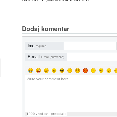
Dodaj komentar
Ime
required
E-mail
E-mail (obavezno)
1000
znakova preostalo