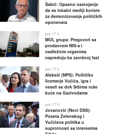
Šabić: Opasno nastojanje
da se lokalni mediji koriste
za demonizovanje političkih
oponenata
pre 17 h
MOL grupa: Pregovori sa
prodavcem NIS-a i
nadležnim organima
napreduju ka završnoj fazi
pre 17 h
Aleksić (NPS): Političko
licemerje Vučića, igra i
veseli se dok Srbima ruše
kuće na Gazivodama
pre 17 h
Jovanović (Novi DSS):
Poseta Zelenskog i
Vučićeva politika u
suprotnosti sa interesima