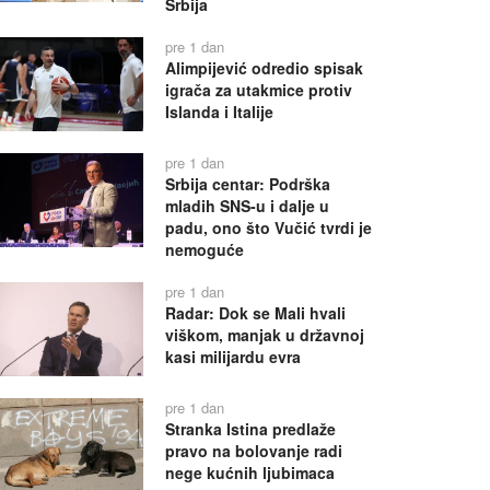
Srbija
pre 1 dan
Alimpijević odredio spisak
igrača za utakmice protiv
Islanda i Italije
pre 1 dan
Srbija centar: Podrška
mladih SNS-u i dalje u
padu, ono što Vučić tvrdi je
nemoguće
pre 1 dan
Radar: Dok se Mali hvali
viškom, manjak u državnoj
kasi milijardu evra
pre 1 dan
Stranka Istina predlaže
pravo na bolovanje radi
nege kućnih ljubimaca