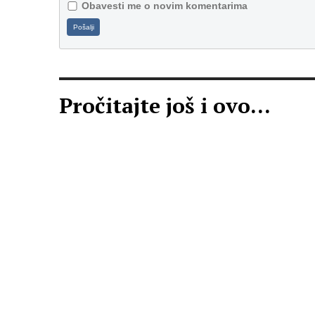
Obavesti me o novim komentarima
Pošalji
Pročitajte još i ovo...