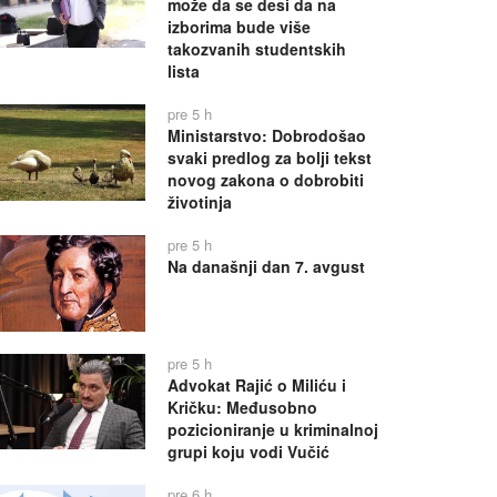
može da se desi da na
izborima bude više
takozvanih studentskih
lista
pre 5 h
Ministarstvo: Dobrodošao
svaki predlog za bolji tekst
novog zakona o dobrobiti
životinja
pre 5 h
Na današnji dan 7. avgust
pre 5 h
Advokat Rajić o Miliću i
Kričku: Međusobno
pozicioniranje u kriminalnoj
grupi koju vodi Vučić
pre 6 h