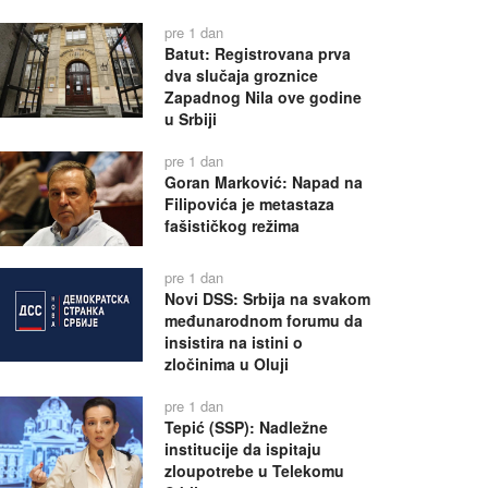
pre 1 dan
Batut: Registrovana prva
dva slučaja groznice
Zapadnog Nila ove godine
u Srbiji
pre 1 dan
Goran Marković: Napad na
Filipovića je metastaza
fašističkog režima
pre 1 dan
Novi DSS: Srbija na svakom
međunarodnom forumu da
insistira na istini o
zločinima u Oluji
pre 1 dan
Tepić (SSP): Nadležne
institucije da ispitaju
zloupotrebe u Telekomu