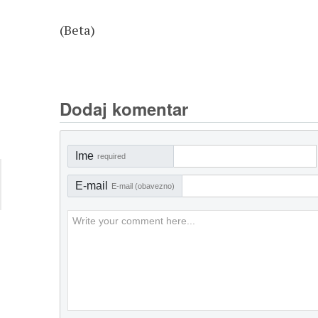
(Beta)
Dodaj komentar
Ime
required
E-mail
E-mail (obavezno)