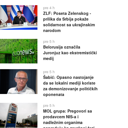
pre 4 h
ZLF: Poseta Zelenskog -
prilika da Srbija pokaže
solidarnost sa ukrajinskim
narodom
pre 5 h
Belorusija označila
Juronjuz kao ekstremistički
medij
pre 5 h
Šabić: Opasno nastojanje
da se lokalni mediji koriste
za demonizovanje političkih
oponenata
pre 5 h
MOL grupa: Pregovori sa
prodavcem NIS-a i
nadležnim organima