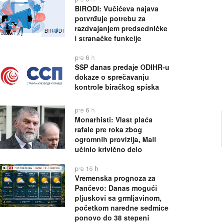
BIRODI: Vučićeva najava
potvrđuje potrebu za
razdvajanjem predsedničke
i stranačke funkcije
pre 6 h
SSP danas predaje ODIHR-u
dokaze o sprečavanju
kontrole biračkog spiska
pre 6 h
Monarhisti: Vlast plaća
rafale pre roka zbog
ogromnih provizija, Mali
učinio krivično delo
pre 16 h
Vremenska prognoza za
Pančevo: Danas mogući
pljuskovi sa grmljavinom,
početkom naredne sedmice
ponovo do 38 stepeni