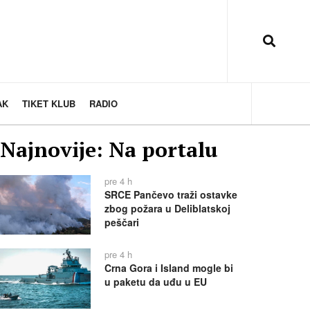
AK
TIKET KLUB
RADIO
Najnovije: Na portalu
pre 4 h
SRCE Pančevo traži ostavke
zbog požara u Deliblatskoj
peščari
pre 4 h
Crna Gora i Island mogle bi
u paketu da uđu u EU