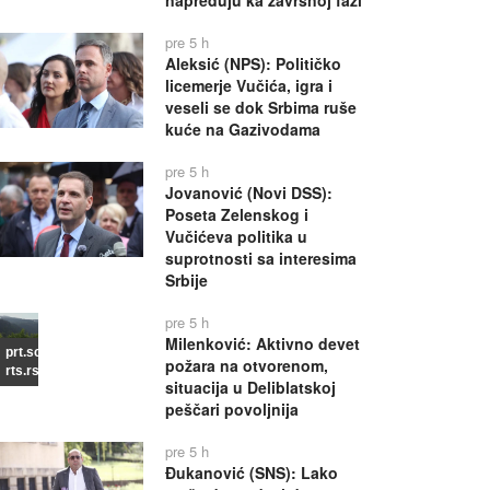
napreduju ka završnoj fazi
pre 5 h
Aleksić (NPS): Političko
licemerje Vučića, igra i
veseli se dok Srbima ruše
kuće na Gazivodama
pre 5 h
Jovanović (Novi DSS):
Poseta Zelenskog i
Vučićeva politika u
suprotnosti sa interesima
Srbije
pre 5 h
Milenković: Aktivno devet
prt.scr
požara na otvorenom,
rts.rs
situacija u Deliblatskoj
peščari povoljnija
pre 5 h
Đukanović (SNS): Lako