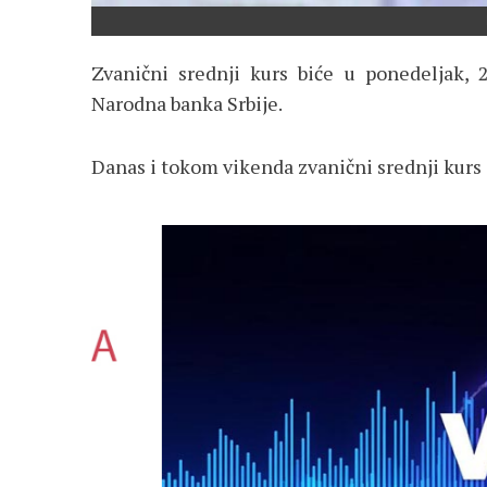
Zvanični srednji kurs biće u ponedeljak, 2
Narodna banka Srbije.
Danas i tokom vikenda zvanični srednji kurs 