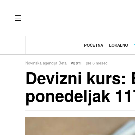
OFF CANVAS
POČETNA
LOKALNO
Novinska agencija Beta
pre 6 meseci
VESTI
Devizni kurs: 
ponedeljak 11