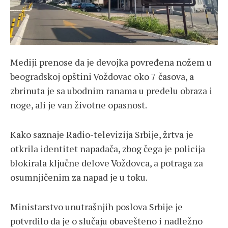
Mediji prenose da je devojka povređena nožem u
beogradskoj opštini Voždovac oko 7 časova, a
zbrinuta je sa ubodnim ranama u predelu obraza i
noge, ali je van životne opasnost.
Kako saznaje Radio-televizija Srbije, žrtva je
otkrila identitet napadača, zbog čega je policija
blokirala ključne delove Voždovca, a potraga za
osumnjičenim za napad je u toku.
Ministarstvo unutrašnjih poslova Srbije je
potvrdilo da je o slučaju obavešteno i nadležno