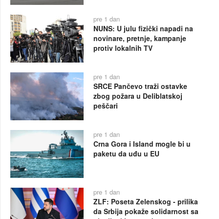
pre 1 dan
NUNS: U julu fizički napadi na
novinare, pretnje, kampanje
protiv lokalnih TV
pre 1 dan
SRCE Pančevo traži ostavke
zbog požara u Deliblatskoj
peščari
pre 1 dan
Crna Gora i Island mogle bi u
paketu da uđu u EU
pre 1 dan
ZLF: Poseta Zelenskog - prilika
da Srbija pokaže solidarnost sa