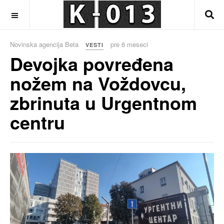
OFF CANVAS
Novinska agencija Beta
pre 6 meseci
VESTI
Devojka povređena
nožem na Voždovcu,
zbrinuta u Urgentnom
centru