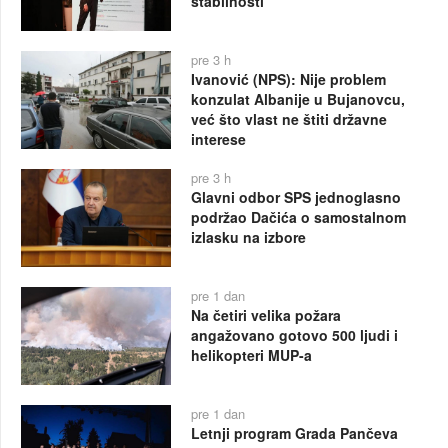
stabilnosti
pre 3 h
Ivanović (NPS): Nije problem
konzulat Albanije u Bujanovcu,
već što vlast ne štiti državne
interese
pre 3 h
Glavni odbor SPS jednoglasno
podržao Dačića o samostalnom
izlasku na izbore
pre 1 dan
Na četiri velika požara
angažovano gotovo 500 ljudi i
helikopteri MUP-a
pre 1 dan
Letnji program Grada Pančeva