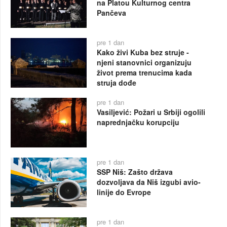
na Platou Kulturnog centra
Pančeva
pre 1 dan
Kako živi Kuba bez struje -
njeni stanovnici organizuju
život prema trenucima kada
struja dođe
pre 1 dan
Vasiljević: Požari u Srbiji ogolili
naprednjačku korupciju
pre 1 dan
SSP Niš: Zašto država
dozvoljava da Niš izgubi avio-
linije do Evrope
pre 1 dan