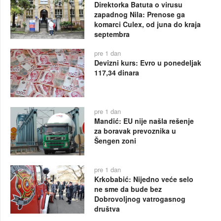
Direktorka Batuta o virusu
zapadnog Nila: Prenose ga
komarci Culex, od juna do kraja
septembra
pre 1 dan
Devizni kurs: Evro u ponedeljak
117,34 dinara
pre 1 dan
Mandić: EU nije našla rešenje
za boravak prevoznika u
Šengen zoni
pre 1 dan
Krkobabić: Nijedno veće selo
ne sme da bude bez
Dobrovoljnog vatrogasnog
društva