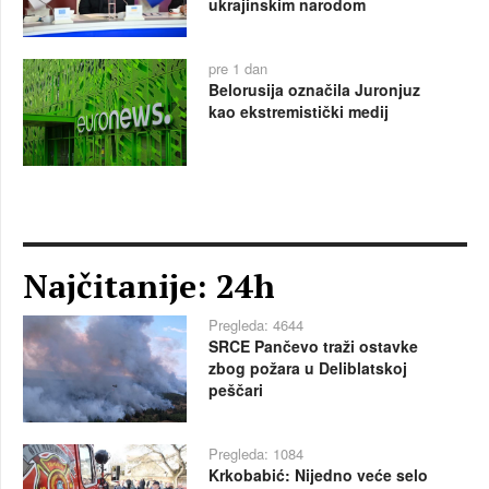
ukrajinskim narodom
pre 1 dan
Belorusija označila Juronjuz
kao ekstremistički medij
Najčitanije: 24h
Pregleda: 4644
SRCE Pančevo traži ostavke
zbog požara u Deliblatskoj
peščari
Pregleda: 1084
Krkobabić: Nijedno veće selo