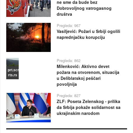
ne sme da bude bez
Dobrovoljnog vatrogasnog
društva
Pregleda: 967
Vasiljević: Požari u Srbiji ogolili
naprednjačku korupciju
Pregleda: 862
Milenković: Aktivno devet
prt.scr
požara na otvorenom, situacija
rts.rs
u Deliblatskoj peščari
povoljnija
Pregleda: 827
ZLF: Poseta Zelenskog - prilika
da Srbija pokaže solidarnost sa
ukrajinskim narodom