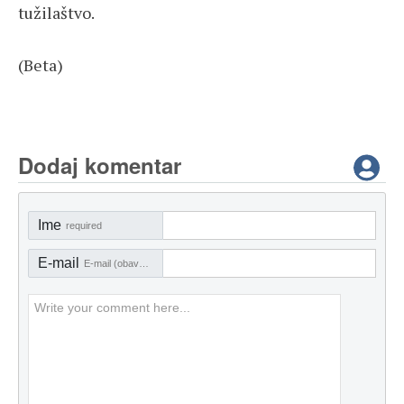
tužilaštvo.
(Beta)
Dodaj komentar
Ime
required
E-mail
E-mail (obavezno)