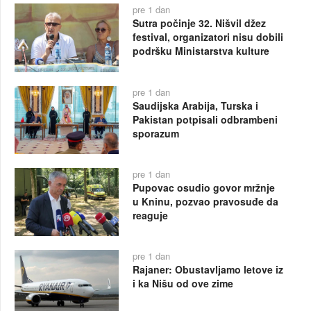
pre 1 dan
Sutra počinje 32. Nišvil džez
festival, organizatori nisu dobili
podršku Ministarstva kulture
pre 1 dan
Saudijska Arabija, Turska i
Pakistan potpisali odbrambeni
sporazum
pre 1 dan
Pupovac osudio govor mržnje
u Kninu, pozvao pravosuđe da
reaguje
pre 1 dan
Rajaner: Obustavljamo letove iz
i ka Nišu od ove zime