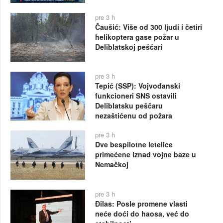
pre 3 h
Čaušić: Više od 300 ljudi i četiri
helikoptera gase požar u
Deliblatskoj peščari
pre 3 h
Tepić (SSP): Vojvođanski
funkcioneri SNS ostavili
Deliblatsku peščaru
nezaštićenu od požara
pre 3 h
Dve bespilotne letelice
primećene iznad vojne baze u
Nemačkoj
pre 3 h
Đilas: Posle promene vlasti
neće doći do haosa, već do