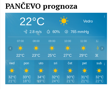
PANČEVO prognoza
22°C
Vedro
2.8 m/s
60%
765
mmHg
07:00
08:00
09:00
10:00
11:00
12:00
‹
›
22°C
23°C
25°C
27°C
29°C
30°C
ned
pon
uto
sri
čet
pet
sub
32°C
33°C
34°C
32°C
30°C
31°C
32°C
21°C
18°C
19°C
24°C
21°C
21°C
22°C