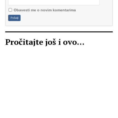
Obavesti me o novim komentarima
Pošalji
Pročitajte još i ovo...