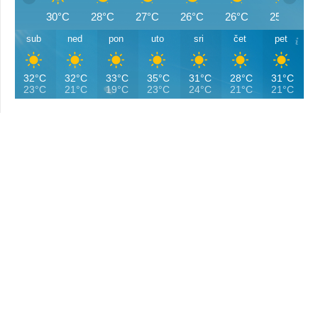
30°C
28°C
27°C
26°C
26°C
25°C
sub
ned
pon
uto
sri
čet
pet
32°C
32°C
33°C
35°C
31°C
28°C
31°C
23°C
21°C
19°C
23°C
24°C
21°C
21°C