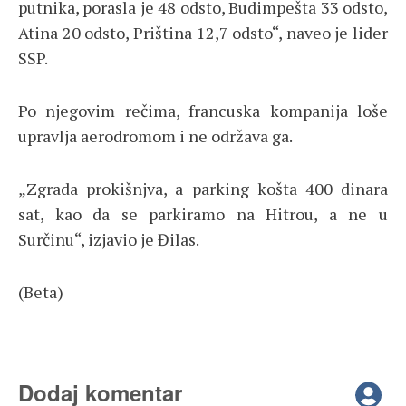
putnika, porasla je 48 odsto, Budimpešta 33 odsto,
Atina 20 odsto, Priština 12,7 odsto“, naveo je lider
SSP.
Po njegovim rečima, francuska kompanija loše
upravlja aerodromom i ne održava ga.
„Zgrada prokišnjva, a parking košta 400 dinara
sat, kao da se parkiramo na Hitrou, a ne u
Surčinu“, izjavio je Đilas.
(Beta)
Dodaj komentar