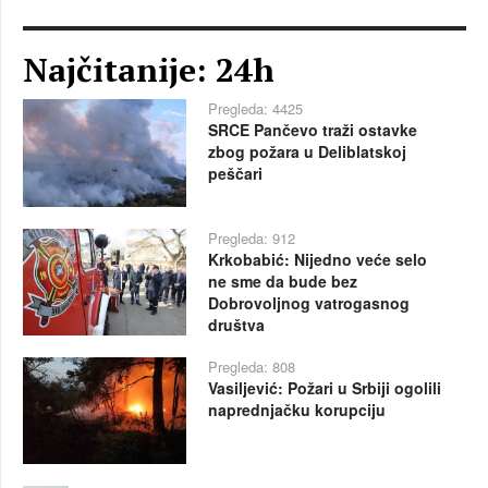
Najčitanije: 24h
Pregleda: 4425
SRCE Pančevo traži ostavke
zbog požara u Deliblatskoj
peščari
Pregleda: 912
Krkobabić: Nijedno veće selo
ne sme da bude bez
Dobrovoljnog vatrogasnog
društva
Pregleda: 808
Vasiljević: Požari u Srbiji ogolili
naprednjačku korupciju