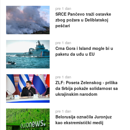
pre 1 dan
SRCE Pančevo traži ostavke
zbog požara u Deliblatskoj
peščari
pre 1 dan
Crna Gora i Island mogle bi u
paketu da uđu u EU
pre 1 dan
ZLF: Poseta Zelenskog - prilika
da Srbija pokaže solidarnost sa
ukrajinskim narodom
pre 1 dan
Belorusija označila Juronjuz
kao ekstremistički medij