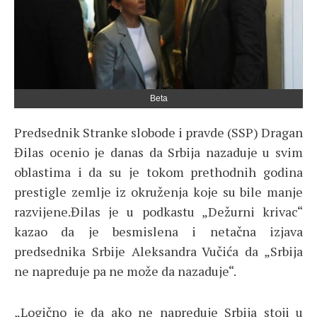
Beta
Predsednik Stranke slobode i pravde (SSP) Dragan
Đilas ocenio je danas da Srbija nazaduje u svim
oblastima i da su je tokom prethodnih godina
prestigle zemlje iz okruženja koje su bile manje
razvijene.Đilas je u podkastu „Dežurni krivac“
kazao da je besmislena i netačna izjava
predsednika Srbije Aleksandra Vučića da „Srbija
ne napreduje pa ne može da nazaduje“.
„Logično je da ako ne napreduje Srbija stoji u