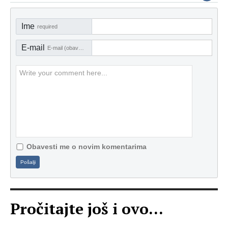
Ime
required
E-mail
E-mail (obavezno)
Obavesti me o novim komentarima
Pošalji
Pročitajte još i ovo...