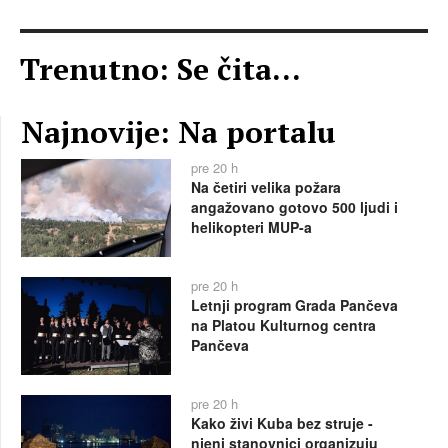
Trenutno: Se čita...
Najnovije: Na portalu
pre 20 h
Na četiri velika požara
angažovano gotovo 500 ljudi i
helikopteri MUP-a
pre 20 h
Letnji program Grada Pančeva
na Platou Kulturnog centra
Pančeva
pre 20 h
Kako živi Kuba bez struje -
njeni stanovnici organizuju