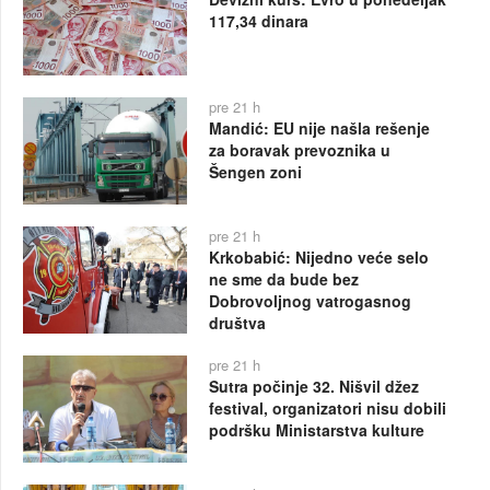
117,34 dinara
pre 21 h
Mandić: EU nije našla rešenje
za boravak prevoznika u
Šengen zoni
pre 21 h
Krkobabić: Nijedno veće selo
ne sme da bude bez
Dobrovoljnog vatrogasnog
društva
pre 21 h
Sutra počinje 32. Nišvil džez
festival, organizatori nisu dobili
podršku Ministarstva kulture