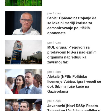
pre 1 dan
Šabić: Opasno nastojanje da
se lokalni mediji koriste za
demonizovanje političkih
oponenata
pre 1 dan
MOL grupa: Pregovori sa
prodavcem NIS-a i nadležnim
organima napreduju ka
završnoj fazi
pre 1 dan
Aleksić (NPS): Političko
licemerje Vučića, igra i veseli se
dok Srbima ruše kuće na
Gazivodama
pre 1 dan
Jovanović (Novi DSS): Poseta
Zelenskog i Vučićeva politika u