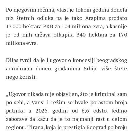
Po njegovim rečima, vlast je tokom godina donela
niz štetnih odluka pa je tako Arapima prodato
17.000 hektara PKB za 104 miliona evra, a kasnije
je od njih država otkupila 340 hektara za 170
miliona evra.
Đilas tvrdi da je i ugovor o koncesiji beogradskog
aerodroma doneo građanima Srbije više štete
nego koristi.
„Ugovor nikada nije objavljen, što je kriminal sam
po sebi, a Vansi i režim se hvale porastom broja
putnika u 2025. godini od 6,6 odsto. Jedino
zaborave da kažu da je to najmanji rast u celom
regionu. Tirana, koja je prestigla Beograd po broju