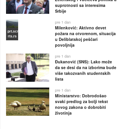
suprotnosti sa interesima
Srbije
pre 1 dan
Milenković: Aktivno devet
prt.scr
požara na otvorenom, situacija
rts.rs
u Deliblatskoj peščari
povoljnija
pre 1 dan
Đukanović (SNS): Lako može
da se desi da na izborima bude
više takozvanih studentskih
lista
pre 1 dan
Ministarstvo: Dobrodošao
svaki predlog za bolji tekst
novog zakona o dobrobiti
životinja