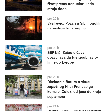
život prema trenucima kada
struja dođe
pre 20 h
Vasiljević: Požari u Srbiji ogolili
naprednjačku korupciju
pre 20 h
SSP Niš: Zašto država
dozvoljava da Niš izgubi avio-
linije do Evrope
pre 20 h
Direktorka Batuta o virusu
zapadnog Nila: Prenose ga
komarci Culex, od juna do kraja
septembra
pre 21 h
Devizni kurs: Evro u ponedeljak