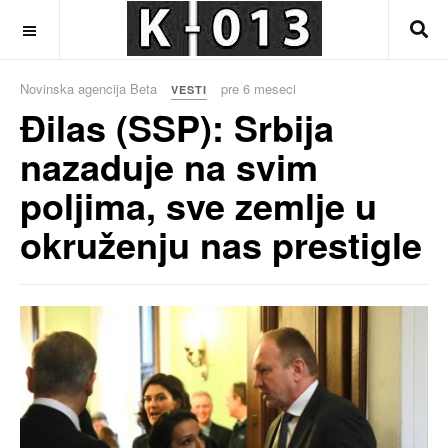
OFF CANVAS
Novinska agencija Beta
pre 6 meseci
VESTI
Đilas (SSP): Srbija
nazaduje na svim
poljima, sve zemlje u
okruženju nas prestigle