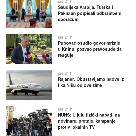
pre 21 h
Saudijska Arabija, Turska i
Pakistan potpisali odbrambeni
sporazum
pre 21 h
Pupovac osudio govor mržnje
u Kninu, pozvao pravosuđe da
reaguje
pre 21 h
Rajaner: Obustavljamo letove iz
i ka Nišu od ove zime
pre 21 h
NUNS: U julu fizički napadi na
novinare, pretnje, kampanje
protiv lokalnih TV