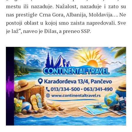
mestu ili nazaduje. Nažalost, nazaduje i zato su
nas prestigle Crna Gora, Albanija, Moldavija…. Ne
postoji oblast u kojoj smo zaista napredovali. Sve
je laž“, naveo je Đilas, a preneo SSP.