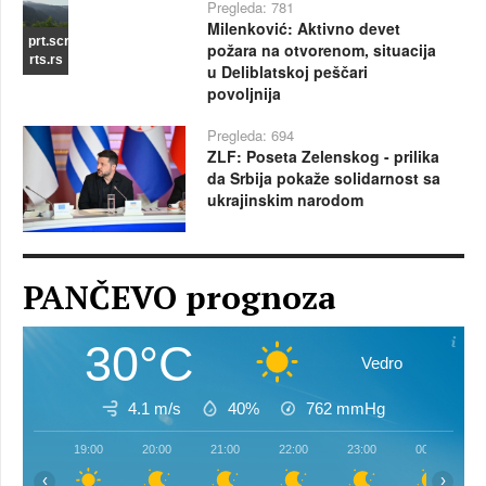
Pregleda: 781
Milenković: Aktivno devet
prt.scr
požara na otvorenom, situacija
rts.rs
u Deliblatskoj peščari
povoljnija
Pregleda: 694
ZLF: Poseta Zelenskog - prilika
da Srbija pokaže solidarnost sa
ukrajinskim narodom
PANČEVO prognoza
30°C
Vedro
4.1 m/s
40%
762
mmHg
19:00
20:00
21:00
22:00
23:00
00:00
‹
›