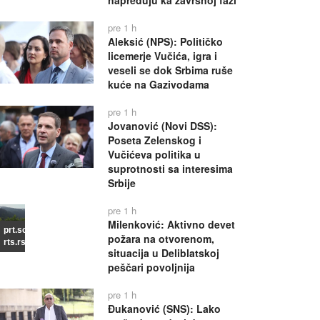
napreduju ka završnoj fazi
pre 1 h
Aleksić (NPS): Političko
licemerje Vučića, igra i
veseli se dok Srbima ruše
kuće na Gazivodama
pre 1 h
Jovanović (Novi DSS):
Poseta Zelenskog i
Vučićeva politika u
suprotnosti sa interesima
Srbije
pre 1 h
Milenković: Aktivno devet
prt.scr
požara na otvorenom,
rts.rs
situacija u Deliblatskoj
peščari povoljnija
pre 1 h
Đukanović (SNS): Lako