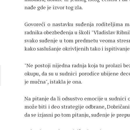
nađe gde je izvor tog zla.
Govoreći o nastavku suđenja roditeljima ma
radnika obezbeđenja u školi "Vladislav Ribnik
svako suđenje u tom predmetu veoma stresno
kako saslušanje okrivljenih tako i ispitivanj
"Ne postoji nijedna radnja koja tu prolazi 
okupu, da su u sudnici porodice ubijene dece
je mučna", istakla je ona.
Na pitanje da li odsustvo emocije u sudnici o
može biti i deo strategije odbrane, Dobričan
da se izjasni po tom pitanju, suđenje je prepu