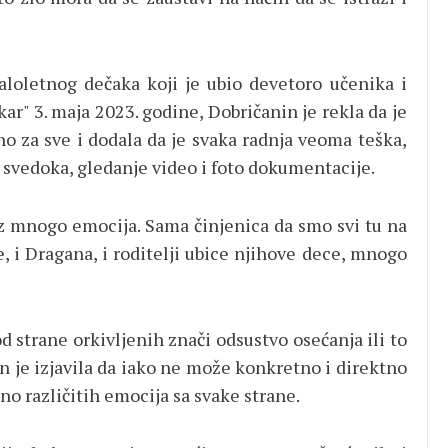
loletnog dečaka koji je ubio devetoro učenika i
ar" 3. maja 2023. godine, Dobričanin je rekla da je
 za sve i dodala da je svaka radnja veoma teška,
e svedoka, gledanje video i foto dokumentacije.
bez mnogo emocija. Sama činjenica da smo svi tu na
, i Dragana, i roditelji ubice njihove dece, mnogo
d strane orkivljenih znači odsustvo osećanja ili to
in je izjavila da iako ne može konkretno i direktno
no različitih emocija sa svake strane.