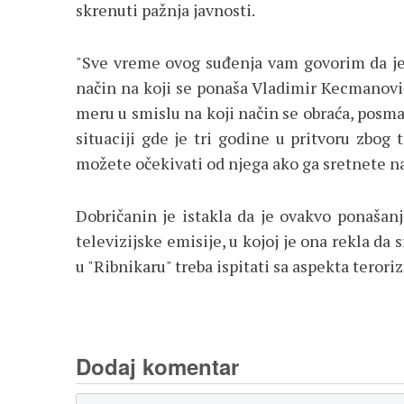
skrenuti pažnja javnosti.
"Sve vreme ovog suđenja vam govorim da je 
način na koji se ponaša Vladimir Kecmanovi
meru u smislu na koji način se obraća, posma
situaciji gde je tri godine u pritvoru zbog 
možete očekivati od njega ako ga sretnete na u
Dobričanin je istakla da je ovakvo ponašan
televizijske emisije, u kojoj je ona rekla da s
u "Ribnikaru" treba ispitati sa aspekta terori
Dodaj komentar