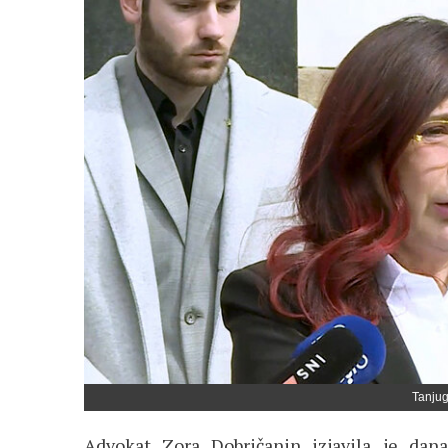
Tanjug
Advokat Zora Dobričanin izjavila je dana