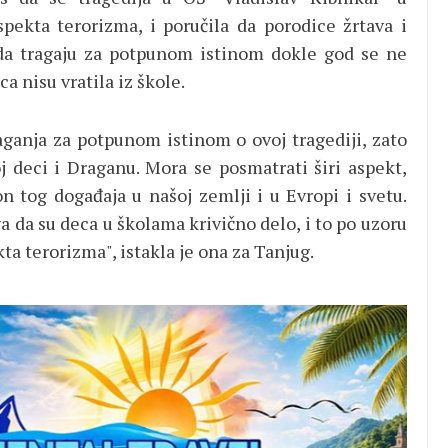
spekta terorizma, i poručila da porodice žrtava i
da tragaju za potpunom istinom dokle god se ne
a nisu vratila iz škole.
raganja za potpunom istinom o ovoj tragediji, zato
j deci i Draganu. Mora se posmatrati širi aspekt,
n tog događaja u našoj zemlji i u Evropi i svetu.
va da su deca u školama krivično delo, i to po uzoru
kta terorizma", istakla je ona za Tanjug.