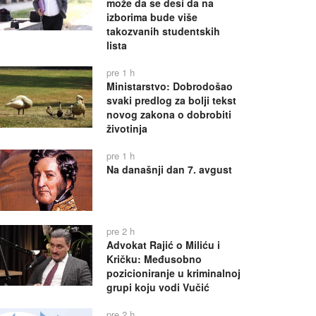
može da se desi da na
izborima bude više
takozvanih studentskih
lista
pre 1 h
Ministarstvo: Dobrodošao
svaki predlog za bolji tekst
novog zakona o dobrobiti
životinja
pre 1 h
Na današnji dan 7. avgust
pre 2 h
Advokat Rajić o Miliću i
Kričku: Međusobno
pozicioniranje u kriminalnoj
grupi koju vodi Vučić
pre 2 h