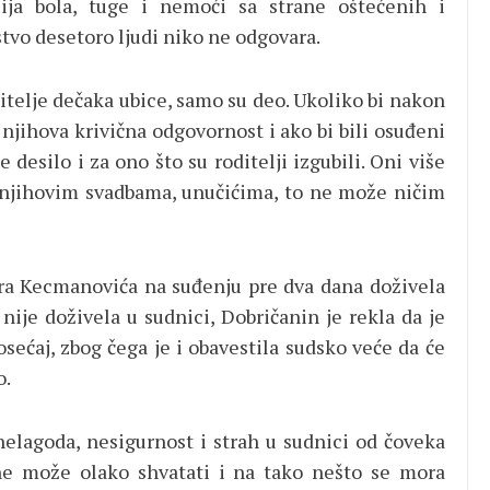
ija bola, tuge i nemoći sa strane oštećenih i
tvo desetoro ljudi niko ne odgovara.
ditelje dečaka ubice, samo su deo. Ukoliko bi nakon
njihova krivična odgovornost i ako bi bili osuđeni
 desilo i za ono što su roditelji izgubili. Oni više
ju njihovim svadbama, unučićima, to ne može ničim
ira Kecmanovića na suđenju pre dva dana doživela
nije doživela u sudnici, Dobričanin je rekla da je
sećaj, zbog čega je i obavestila sudsko veće da će
o.
elagoda, nesigurnost i strah u sudnici od čoveka
o ne može olako shvatati i na tako nešto se mora