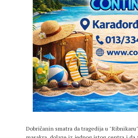
Dobričanin smatra da tragedija u "Ribnikaru",
masakra, dolaze iz jednog istog centra i da 