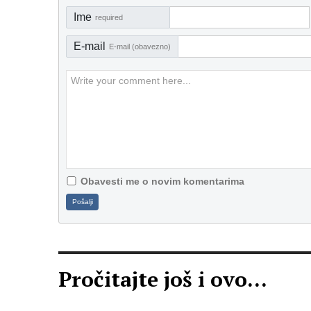
Ime
required
E-mail
E-mail (obavezno)
Obavesti me o novim komentarima
Pošalji
Pročitajte još i ovo...