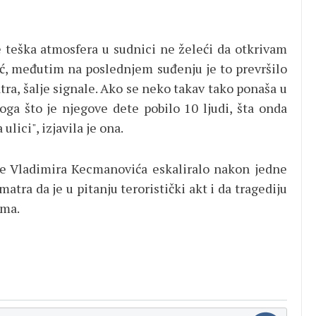
teška atmosfera u sudnici ne želeći da otkrivam
ć, međutim na poslednjem suđenju je to prevršilo
tra, šalje signale. Ako se neko takav tako ponaša u
toga što je njegove dete pobilo 10 ljudi, šta onda
lici", izjavila je ona.
je Vladimira Kecmanovića eskaliralo nakon jedne
matra da je u pitanju teroristički akt i da tragediju
zma.