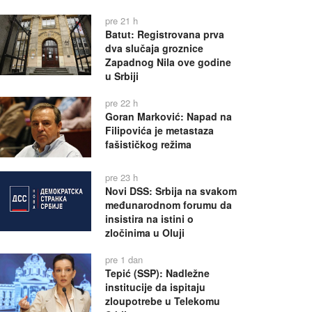
pre 21 h
Batut: Registrovana prva
dva slučaja groznice
Zapadnog Nila ove godine
u Srbiji
pre 22 h
Goran Marković: Napad na
Filipovića je metastaza
fašističkog režima
pre 23 h
Novi DSS: Srbija na svakom
međunarodnom forumu da
insistira na istini o
zločinima u Oluji
pre 1 dan
Tepić (SSP): Nadležne
institucije da ispitaju
zloupotrebe u Telekomu