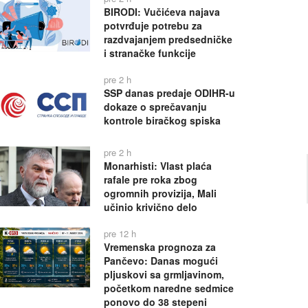
BIRODI: Vučićeva najava
potvrđuje potrebu za
razdvajanjem predsedničke
i stranačke funkcije
pre 2 h
SSP danas predaje ODIHR-u
dokaze o sprečavanju
kontrole biračkog spiska
pre 2 h
Monarhisti: Vlast plaća
rafale pre roka zbog
ogromnih provizija, Mali
učinio krivično delo
pre 12 h
Vremenska prognoza za
Pančevo: Danas mogući
pljuskovi sa grmljavinom,
početkom naredne sedmice
ponovo do 38 stepeni