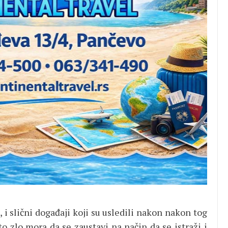
 i slični događaji koji su usledili nakon nakon tog
to zlo mora da se zaustavi na način da se istraži i