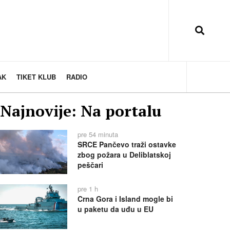
AK
TIKET KLUB
RADIO
Najnovije: Na portalu
pre 54 minuta
SRCE Pančevo traži ostavke
zbog požara u Deliblatskoj
peščari
pre 1 h
Crna Gora i Island mogle bi
u paketu da uđu u EU