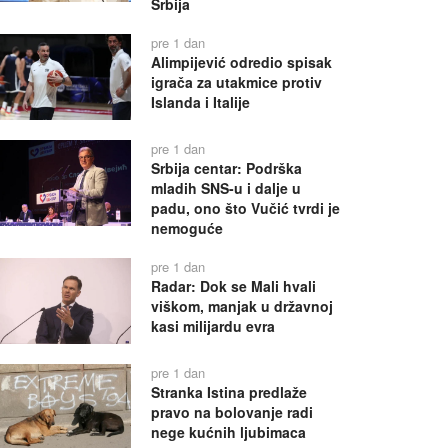
Srbija
pre 1 dan
Alimpijević odredio spisak
igrača za utakmice protiv
Islanda i Italije
pre 1 dan
Srbija centar: Podrška
mladih SNS-u i dalje u
padu, ono što Vučić tvrdi je
nemoguće
pre 1 dan
Radar: Dok se Mali hvali
viškom, manjak u državnoj
kasi milijardu evra
pre 1 dan
Stranka Istina predlaže
pravo na bolovanje radi
nege kućnih ljubimaca