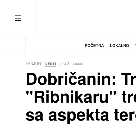
OFF CANVAS
POČETNA
LOKALNO
TANJUG
pre 2 meseci
VESTI
Dobričanin: T
"Ribnikaru" tr
sa aspekta te