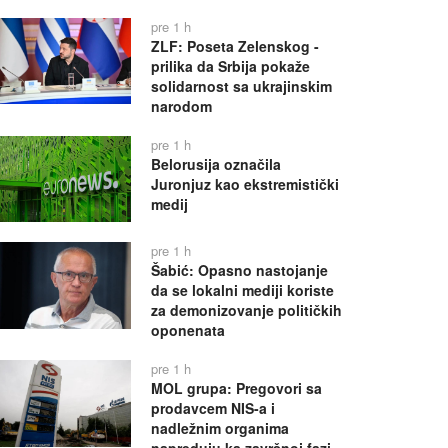
pre 1 h
ZLF: Poseta Zelenskog -
prilika da Srbija pokaže
solidarnost sa ukrajinskim
narodom
pre 1 h
Belorusija označila
Juronjuz kao ekstremistički
medij
pre 1 h
Šabić: Opasno nastojanje
da se lokalni mediji koriste
za demonizovanje političkih
oponenata
pre 1 h
MOL grupa: Pregovori sa
prodavcem NIS-a i
nadležnim organima