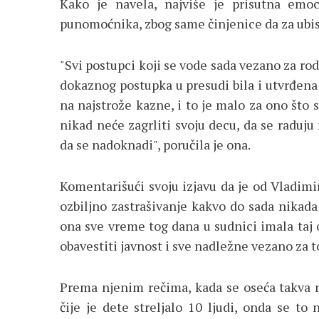
Kako je navela, najviše je prisutna emoc
punomoćnika, zbog same činjenice da za ubis
"Svi postupci koji se vode sada vezano za ro
dokaznog postupka u presudi bila i utvrđena 
na najstrože kazne, i to je malo za ono što se
nikad neće zagrliti svoju decu, da se radu
da se nadoknadi", poručila je ona.
Komentarišući svoju izjavu da je od Vladim
ozbiljno zastrašivanje kakvo do sada nikada 
ona sve vreme tog dana u sudnici imala taj o
obavestiti javnost i sve nadležne vezano za t
Prema njenim rečima, kada se oseća takva n
čije je dete streljalo 10 ljudi, onda se t