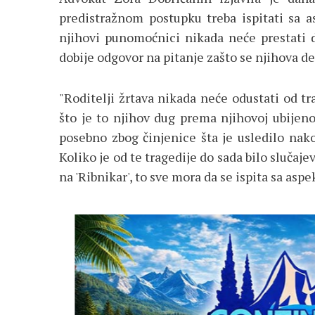
predistražnom postupku treba ispitati sa a
njihovi punomoćnici nikada neće prestati 
dobije odgovor na pitanje zašto se njihova dec
"Roditelji žrtava nikada neće odustati od t
što je to njihov dug prema njihovoj ubijeno
posebno zbog činjenice šta je usledilo nako
Koliko je od te tragedije do sada bilo slučaje
na 'Ribnikar', to sve mora da se ispita sa aspe