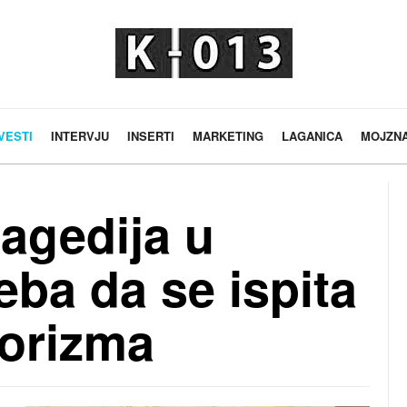
VESTI
INTERVJU
INSERTI
MARKETING
LAGANICA
MOJZN
ragedija u
eba da se ispita
rorizma