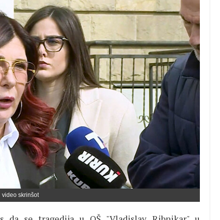
 video skrinšot
s da se tragedija u OŠ "Vladislav Ribnikar" u