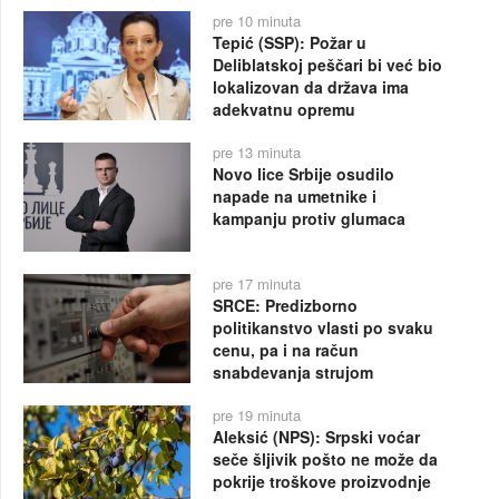
pre 10 minuta
Tepić (SSP): Požar u
Deliblatskoj peščari bi već bio
lokalizovan da država ima
adekvatnu opremu
pre 13 minuta
Novo lice Srbije osudilo
napade na umetnike i
kampanju protiv glumaca
pre 17 minuta
SRCE: Predizborno
politikanstvo vlasti po svaku
cenu, pa i na račun
snabdevanja strujom
pre 19 minuta
Aleksić (NPS): Srpski voćar
seče šljivik pošto ne može da
pokrije troškove proizvodnje