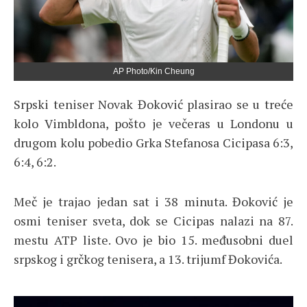
AP Photo/Kin Cheung
Srpski teniser Novak Đoković plasirao se u treće
kolo Vimbldona, pošto je večeras u Londonu u
drugom kolu pobedio Grka Stefanosa Cicipasa 6:3,
6:4, 6:2.
Meč je trajao jedan sat i 38 minuta. Đoković je
osmi teniser sveta, dok se Cicipas nalazi na 87.
mestu ATP liste. Ovo je bio 15. međusobni duel
srpskog i grčkog tenisera, a 13. trijumf Đokovića.