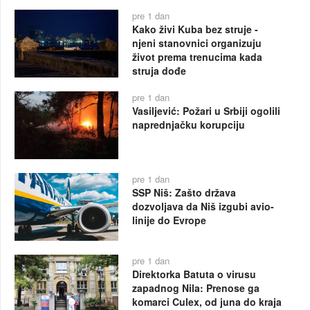
pre 1 dan
Kako živi Kuba bez struje -
njeni stanovnici organizuju
život prema trenucima kada
struja dođe
pre 1 dan
Vasiljević: Požari u Srbiji ogolili
naprednjačku korupciju
pre 1 dan
SSP Niš: Zašto država
dozvoljava da Niš izgubi avio-
linije do Evrope
pre 1 dan
Direktorka Batuta o virusu
zapadnog Nila: Prenose ga
komarci Culex, od juna do kraja