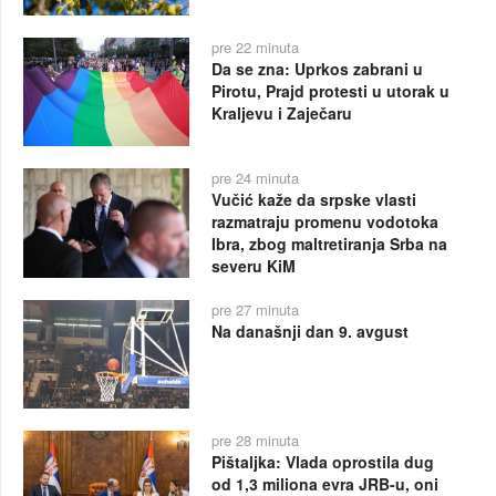
pre 22 minuta
Da se zna: Uprkos zabrani u
Pirotu, Prajd protesti u utorak u
Kraljevu i Zaječaru
pre 24 minuta
Vučić kaže da srpske vlasti
razmatraju promenu vodotoka
Ibra, zbog maltretiranja Srba na
severu KiM
pre 27 minuta
Na današnji dan 9. avgust
pre 28 minuta
Pištaljka: Vlada oprostila dug
od 1,3 miliona evra JRB-u, oni