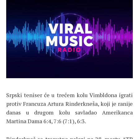
Srpski teniser će u trećem kolu Vimbldona igrati
protiv Francuza Artura Rinderkneša, koji je ranije
danas u drugom kolu savladao Amerikanca
Martina Dama 6:4, 7:6 (7:1), 6:3.
Rinderkneš se trenutno nalazi na 28. mestu ATP