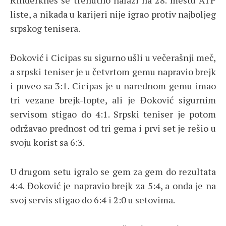
liste, a nikada u karijeri nije igrao protiv najboljeg
srpskog tenisera.
Đoković i Cicipas su sigurno ušli u večerašnji meč,
a srpski teniser je u četvrtom gemu napravio brejk
i poveo sa 3:1. Cicipas je u narednom gemu imao
tri vezane brejk-lopte, ali je Đoković sigurnim
servisom stigao do 4:1. Srpski teniser je potom
održavao prednost od tri gema i prvi set je rešio u
svoju korist sa 6:3.
U drugom setu igralo se gem za gem do rezultata
4:4. Đoković je napravio brejk za 5:4, a onda je na
svoj servis stigao do 6:4 i 2:0 u setovima.