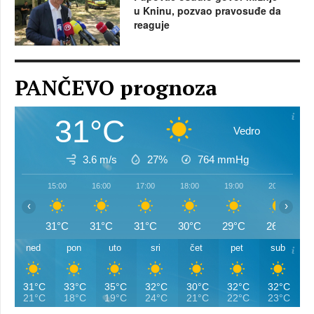
u Kninu, pozvao pravosuđe da
reaguje
PANČEVO prognoza
31°C
Vedro
3.6 m/s
27%
764
mmHg
15:00
16:00
17:00
18:00
19:00
20:00
‹
›
31°C
31°C
31°C
30°C
29°C
26°C
ned
pon
uto
sri
čet
pet
sub
31°C
33°C
35°C
32°C
30°C
32°C
32°C
21°C
18°C
19°C
24°C
21°C
22°C
23°C