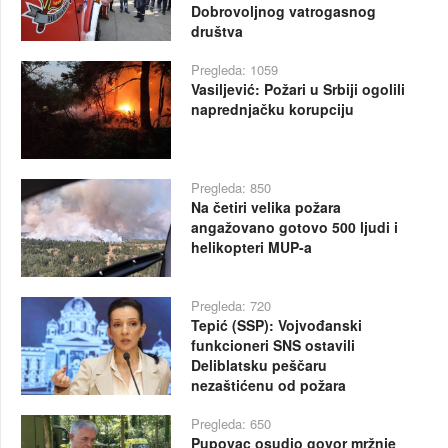
Dobrovoljnog vatrogasnog
društva
Pregleda: 1059
Vasiljević: Požari u Srbiji ogolili
naprednjačku korupciju
Pregleda: 850
Na četiri velika požara
angažovano gotovo 500 ljudi i
helikopteri MUP-a
Pregleda: 720
Tepić (SSP): Vojvođanski
funkcioneri SNS ostavili
Deliblatsku peščaru
nezaštićenu od požara
Pregleda: 650
Pupovac osudio govor mržnje