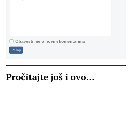
Obavesti me o novim komentarima
Pošalji
Pročitajte još i ovo...