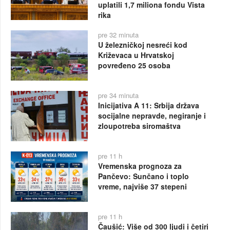
uplatili 1,7 miliona fondu Vista
rika
pre 32 minuta
U železničkoj nesreći kod
Križevaca u Hrvatskoj
povređeno 25 osoba
pre 34 minuta
Inicijativa A 11: Srbija država
socijalne nepravde, negiranje i
zloupotreba siromaštva
pre 11 h
Vremenska prognoza za
Pančevo: Sunčano i toplo
vreme, najviše 37 stepeni
pre 11 h
Čaušić: Više od 300 ljudi i četiri