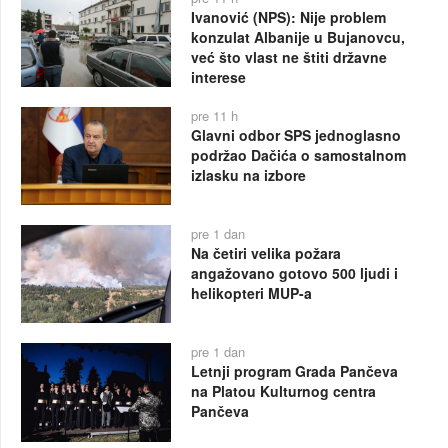
Ivanović (NPS): Nije problem
konzulat Albanije u Bujanovcu,
već što vlast ne štiti državne
interese
pre 11 h
Glavni odbor SPS jednoglasno
podržao Dačića o samostalnom
izlasku na izbore
pre 1 dan
Na četiri velika požara
angažovano gotovo 500 ljudi i
helikopteri MUP-a
pre 1 dan
Letnji program Grada Pančeva
na Platou Kulturnog centra
Pančeva