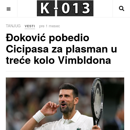
OFF CANVAS
TANJUG
pre 1 mesec
VESTI
Đoković pobedio
Cicipasa za plasman u
treće kolo Vimbldona