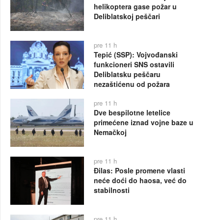
helikoptera gase požar u
Deliblatskoj peščari
pre 11 h
Tepić (SSP): Vojvođanski
funkcioneri SNS ostavili
Deliblatsku peščaru
nezaštićenu od požara
pre 11 h
Dve bespilotne letelice
primećene iznad vojne baze u
Nemačkoj
pre 11 h
Đilas: Posle promene vlasti
neće doći do haosa, već do
stabilnosti
pre 11 h