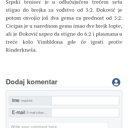
Srpski teniser je u odlučujućem trećem setu
stigao do brejka za vođstvo od 3:2. Đoković je
potom osvojio još dva gema za prednost od 5:2.
Cicipas je u narednom gemu imao dve brejk lopte,
ali je Đoković uspeo da stigne do 6:2 i plasmana u
treće kolo Vimbldona gde će igrati protiv
Rinderkneša.
Dodaj komentar
Ime
required
E-mail
E-mail (obavezno)