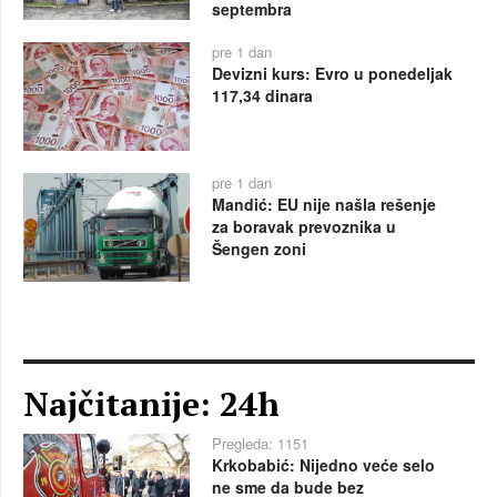
septembra
pre 1 dan
Devizni kurs: Evro u ponedeljak
117,34 dinara
pre 1 dan
Mandić: EU nije našla rešenje
za boravak prevoznika u
Šengen zoni
Najčitanije: 24h
Pregleda: 1151
Krkobabić: Nijedno veće selo
ne sme da bude bez