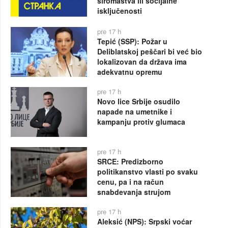
siromaštva ili socijalne
isključenosti
pre 17 h
Tepić (SSP): Požar u
Deliblatskoj peščari bi već bio
lokalizovan da država ima
adekvatnu opremu
pre 17 h
Novo lice Srbije osudilo
napade na umetnike i
kampanju protiv glumaca
pre 17 h
SRCE: Predizborno
politikanstvo vlasti po svaku
cenu, pa i na račun
snabdevanja strujom
pre 17 h
Aleksić (NPS): Srpski voćar