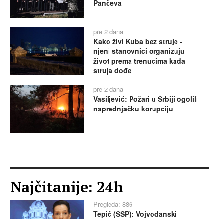
Pančeva
pre 2 dana
Kako živi Kuba bez struje -
njeni stanovnici organizuju
život prema trenucima kada
struja dođe
pre 2 dana
Vasiljević: Požari u Srbiji ogolili
naprednjačku korupciju
Najčitanije: 24h
Pregleda: 886
Tepić (SSP): Vojvođanski