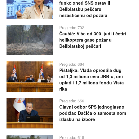
funkcioneri SNS ostavili
Deliblatsku peščaru
nezaštićenu od požara
Pregleda: 732
Čaušić: Više od 300 ljudi i četiri
helikoptera gase požar u
Deliblatskoj peščari
Pregleda: 664
Pištaljka: Vlada oprostila dug
od 1,3 miliona evra JRB-u, oni
uplatili 1,7 miliona fondu Vista
rika
Pregleda: 656
Glavni odbor SPS jednoglasno
podržao Dačića o samostalnom
izlasku na izbore
Pregleda: 618