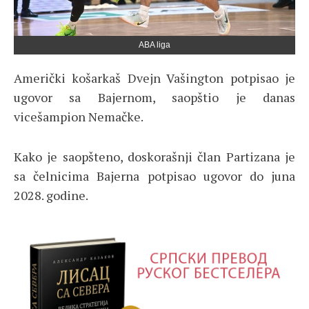
ABA liga
Američki košarkaš Dvejn Vašington potpisao je
ugovor sa Bajernom, saopštio je danas
vicešampion Nemačke.
Kako je saopšteno, doskorašnji član Partizana je
sa čelnicima Bajerna potpisao ugovor do juna
2028. godine.