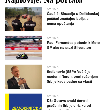
pre 15 h
Čaušić: Situacija u Deliblatskoj
peščari značajno bolja, ali
nema opuštanja
pre 16 h
Raul Fernandes pobednik Moto
GP trke na stazi Silverston
pre 16 h
Stefanović (SSP): Vučić je
moderni Neron, preti rušenjem
Srbije kada padne sa vlasti
pre 16 h
DS: Gotovo svaki četvrti
građanin Srbije u riziku od