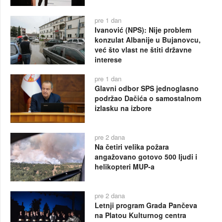
pre 1 dan
Ivanović (NPS): Nije problem
konzulat Albanije u Bujanovcu,
već što vlast ne štiti državne
interese
pre 1 dan
Glavni odbor SPS jednoglasno
podržao Dačića o samostalnom
izlasku na izbore
pre 2 dana
Na četiri velika požara
angažovano gotovo 500 ljudi i
helikopteri MUP-a
pre 2 dana
Letnji program Grada Pančeva
na Platou Kulturnog centra