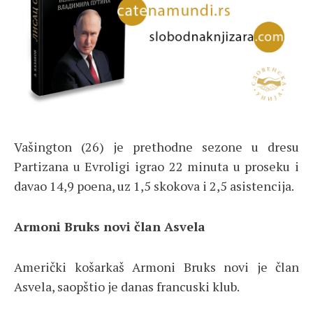
Vašington (26) je prethodne sezone u dresu
Partizana u Evroligi igrao 22 minuta u proseku i
davao 14,9 poena, uz 1,5 skokova i 2,5 asistencija.
Armoni Bruks novi član Asvela
Američki košarkaš Armoni Bruks novi je član
Asvela, saopštio je danas francuski klub.