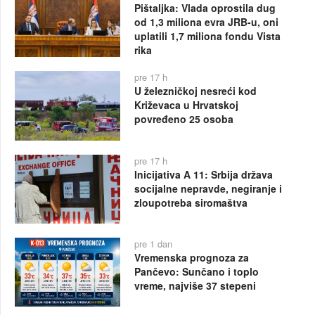
Pištaljka: Vlada oprostila dug
od 1,3 miliona evra JRB-u, oni
uplatili 1,7 miliona fondu Vista
rika
pre 17 h
U železničkoj nesreći kod
Križevaca u Hrvatskoj
povređeno 25 osoba
pre 17 h
Inicijativa A 11: Srbija država
socijalne nepravde, negiranje i
zloupotreba siromaštva
pre 1 dan
Vremenska prognoza za
Pančevo: Sunčano i toplo
vreme, najviše 37 stepeni