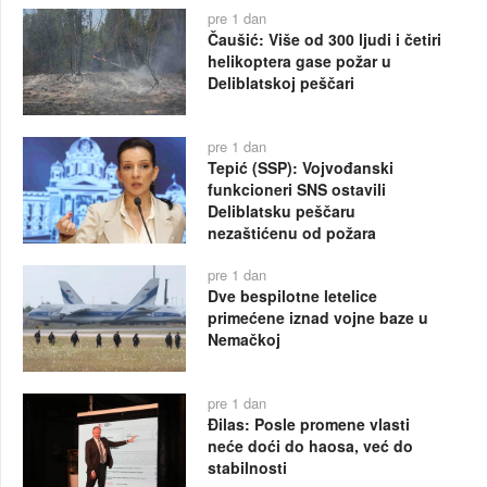
pre 1 dan
Čaušić: Više od 300 ljudi i četiri
helikoptera gase požar u
Deliblatskoj peščari
pre 1 dan
Tepić (SSP): Vojvođanski
funkcioneri SNS ostavili
Deliblatsku peščaru
nezaštićenu od požara
pre 1 dan
Dve bespilotne letelice
primećene iznad vojne baze u
Nemačkoj
pre 1 dan
Đilas: Posle promene vlasti
neće doći do haosa, već do
stabilnosti