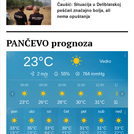
Čaušić: Situacija u Deliblatskoj
peščari značajno bolja, ali
nema opuštanja
PANČEVO prognoza
23°C
Vedro
2 m/s
55%
764
mmHg
08:00
09:00
10:00
11:00
12:00
13:00
‹
›
23°C
26°C
28°C
30°C
31°C
32°C
pon
uto
sri
čet
pet
sub
ned
33°C
35°C
33°C
30°C
31°C
31°C
33°C
18°C
19°C
24°C
21°C
20°C
22°C
22°C