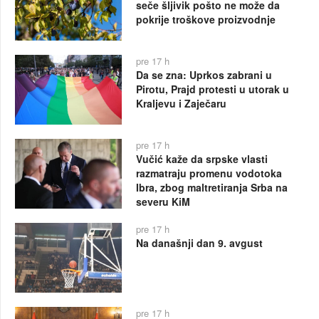
seče šljivik pošto ne može da
pokrije troškove proizvodnje
pre 17 h
Da se zna: Uprkos zabrani u
Pirotu, Prajd protesti u utorak u
Kraljevu i Zaječaru
pre 17 h
Vučić kaže da srpske vlasti
razmatraju promenu vodotoka
Ibra, zbog maltretiranja Srba na
severu KiM
pre 17 h
Na današnji dan 9. avgust
pre 17 h