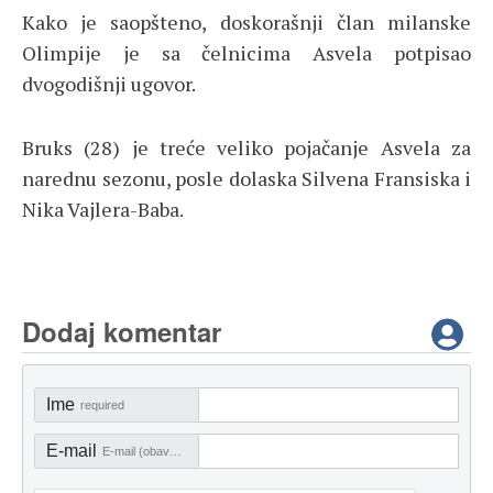
Kako je saopšteno, doskorašnji član milanske
Olimpije je sa čelnicima Asvela potpisao
dvogodišnji ugovor.
Bruks (28) je treće veliko pojačanje Asvela za
narednu sezonu, posle dolaska Silvena Fransiska i
Nika Vajlera-Baba.
Dodaj komentar
Ime
required
E-mail
E-mail (obavezno)