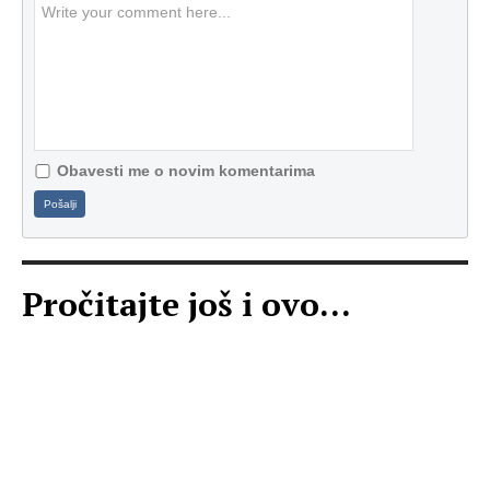
Obavesti me o novim komentarima
Pošalji
Pročitajte još i ovo...