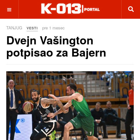
OFF CANVAS
TANJUG
pre 1 mesec
VESTI
Dvejn Vašington
potpisao za Bajern