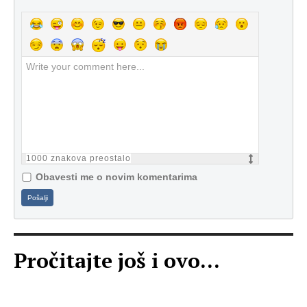
1000
znakova preostalo
Obavesti me o novim komentarima
Pošalji
Pročitajte još i ovo...