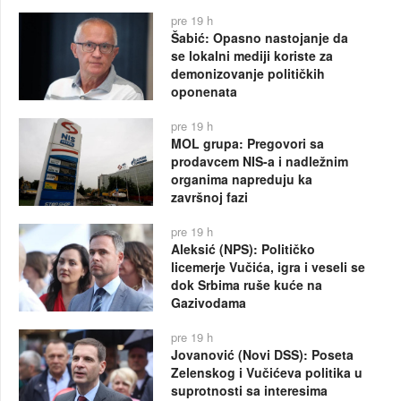
pre 19 h
Šabić: Opasno nastojanje da
se lokalni mediji koriste za
demonizovanje političkih
oponenata
pre 19 h
MOL grupa: Pregovori sa
prodavcem NIS-a i nadležnim
organima napreduju ka
završnoj fazi
pre 19 h
Aleksić (NPS): Političko
licemerje Vučića, igra i veseli se
dok Srbima ruše kuće na
Gazivodama
pre 19 h
Jovanović (Novi DSS): Poseta
Zelenskog i Vučićeva politika u
suprotnosti sa interesima