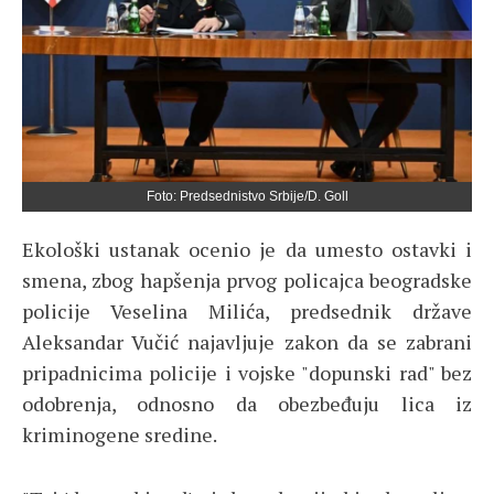
Foto: Predsednistvo Srbije/D. Goll
Ekološki ustanak ocenio je da umesto ostavki i
smena, zbog hapšenja prvog policajca beogradske
policije Veselina Milića, predsednik države
Aleksandar Vučić najavljuje zakon da se zabrani
pripadnicima policije i vojske "dopunski rad" bez
odobrenja, odnosno da obezbeđuju lica iz
kriminogene sredine.