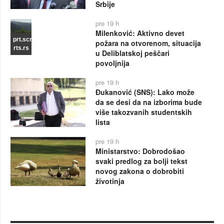
Srbije
pre 19 h
Milenković: Aktivno devet
prt.scr
požara na otvorenom, situacija
rts.rs
u Deliblatskoj peščari
povoljnija
pre 19 h
Đukanović (SNS): Lako može
da se desi da na izborima bude
više takozvanih studentskih
lista
pre 19 h
Ministarstvo: Dobrodošao
svaki predlog za bolji tekst
novog zakona o dobrobiti
životinja