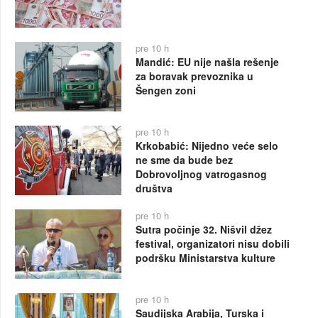
pre 10 h
Mandić: EU nije našla rešenje
za boravak prevoznika u
Šengen zoni
pre 10 h
Krkobabić: Nijedno veće selo
ne sme da bude bez
Dobrovoljnog vatrogasnog
društva
pre 10 h
Sutra počinje 32. Nišvil džez
festival, organizatori nisu dobili
podršku Ministarstva kulture
pre 10 h
Saudijska Arabija, Turska i