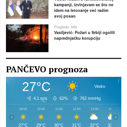
kampanji, izvinjavam se što ne
idem na letovanje već radim
svoj posao
Pregleda: 599
Vasiljević: Požari u Srbiji ogolili
naprednjačku korupciju
PANČEVO prognoza
27°C
Vedro
4.1 m/s
62%
762
mmHg
09:00
10:00
11:00
12:00
13:00
14:00
‹
›
27°C
29°C
30°C
31°C
32°C
33°C