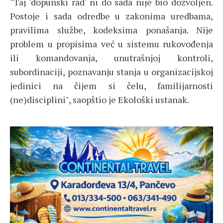
"Taj 'dopunski rad' ni do sada nije bio dozvoljen.
Postoje i sada odredbe u zakonima uredbama,
pravilima službe, kodeksima ponašanja. Nije
problem u propisima već u sistemu rukovođenja
ili komandovanja, unutrašnjoj kontroli,
subordinaciji, poznavanju stanja u organizacijskoj
jedinici na čijem si čelu, familijarnosti
(ne)disciplini", saopštio je Ekološki ustanak.