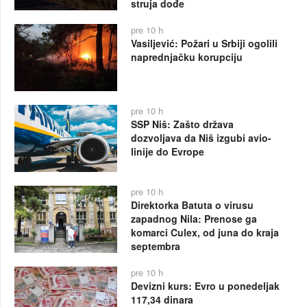
struja dođe
pre 10 h
Vasiljević: Požari u Srbiji ogolili
naprednjačku korupciju
pre 10 h
SSP Niš: Zašto država
dozvoljava da Niš izgubi avio-
linije do Evrope
pre 10 h
Direktorka Batuta o virusu
zapadnog Nila: Prenose ga
komarci Culex, od juna do kraja
septembra
pre 10 h
Devizni kurs: Evro u ponedeljak
117,34 dinara