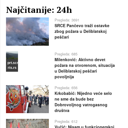
Najčitanije: 24h
Pregleda: 3691
SRCE Pančevo traži ostavke
zbog požara u Deliblatskoj
peščari
Pregleda: 685
Milenković: Aktivno devet
prt.scr
požara na otvorenom, situacija
rts.rs
u Deliblatskoj peščari
povoljnija
Pregleda: 656
Krkobabić: Nijedno veće selo
ne sme da bude bez
Dobrovoljnog vatrogasnog
društva
Pregleda: 612
Vučić: Nisam u funkcionerskoj