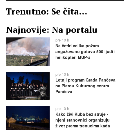
Trenutno: Se čita...
Najnovije: Na portalu
pre 10 h
Na četiri velika požara
angažovano gotovo 500 ljudi i
helikopteri MUP-a
pre 10 h
Letnji program Grada Pančeva
na Platou Kulturnog centra
Pančeva
pre 10 h
Kako živi Kuba bez struje -
njeni stanovnici organizuju
život prema trenucima kada