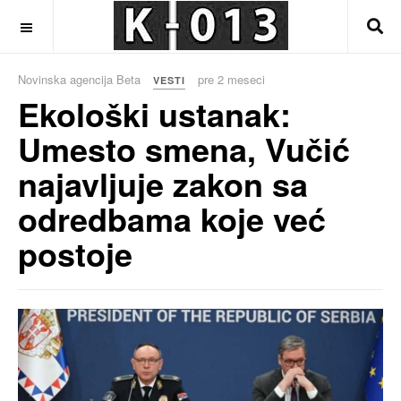
OFF CANVAS
Novinska agencija Beta
pre 2 meseci
VESTI
Ekološki ustanak:
Umesto smena, Vučić
najavljuje zakon sa
odredbama koje već
postoje