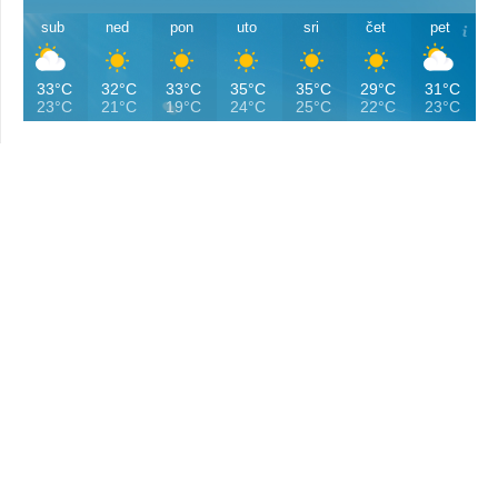
sub
ned
pon
uto
sri
čet
pet
33°C
32°C
33°C
35°C
35°C
29°C
31°C
23°C
21°C
19°C
24°C
25°C
22°C
23°C