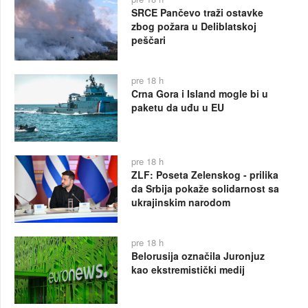
SRCE Pančevo traži ostavke
zbog požara u Deliblatskoj
peščari
pre 18 h
Crna Gora i Island mogle bi u
paketu da uđu u EU
pre 18 h
ZLF: Poseta Zelenskog - prilika
da Srbija pokaže solidarnost sa
ukrajinskim narodom
pre 18 h
Belorusija označila Juronjuz
kao ekstremistički medij