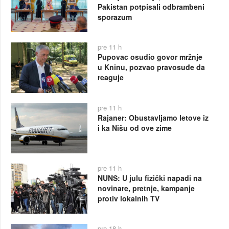
Pakistan potpisali odbrambeni
sporazum
pre 11 h
Pupovac osudio govor mržnje
u Kninu, pozvao pravosuđe da
reaguje
pre 11 h
Rajaner: Obustavljamo letove iz
i ka Nišu od ove zime
pre 11 h
NUNS: U julu fizički napadi na
novinare, pretnje, kampanje
protiv lokalnih TV
pre 18 h