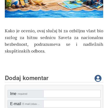
Kako je ocenio, ovaj slučaj bi za ozbiljnu vlast bio
razlog za hitnu sednicu Saveta za nacionalnu
bezbednost, podrazumeva se i nadležnih
skupštinskih odbora.
Dodaj komentar
Ime
required
E-mail
E-mail (obavezno)